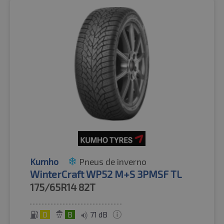
Kumho
Pneus de inverno
WinterCraft WP52 M+S 3PMSF TL
175/65R14
82T
D
B
71 dB