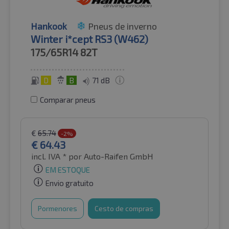
Hankook
Pneus de inverno
Winter i*cept RS3 (W462)
175/65R14
82T
D
B
71 dB
Comparar pneus
€
65.74
-2%
€
64.43
incl. IVA *
por Auto-Raifen GmbH
EM ESTOQUE
Envio gratuito
Pormenores
Cesto de compras