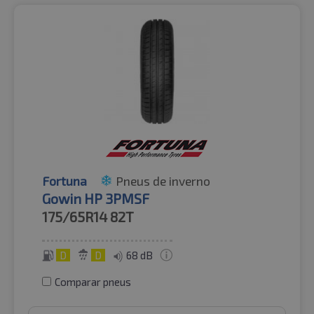
Fortuna
Pneus de inverno
Gowin HP 3PMSF
175/65R14
82T
D
D
68 dB
Comparar pneus