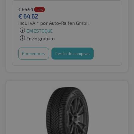
€
65.94
-2%
€
64.62
incl. IVA *
por Auto-Raifen GmbH
EM ESTOQUE
Envio gratuito
Pormenores
Cesto de compras