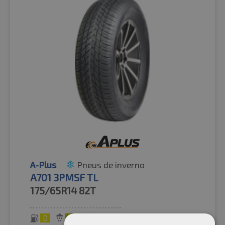
A-Plus
Pneus de inverno
A701 3PMSF TL
175/65R14
82T
D
C
71 dB