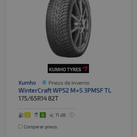
Kumho
Pneus de inverno
WinterCraft WP52 M+S 3PMSF TL
175/65R14
82T
D
B
71 dB
Comparar pneus