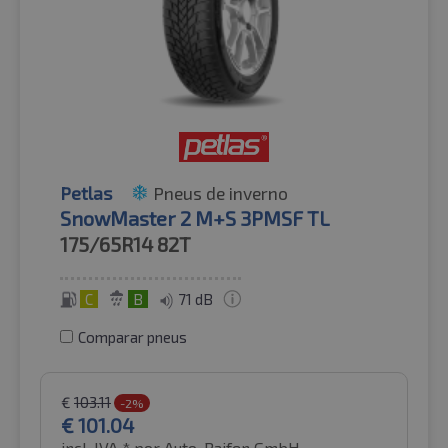
Petlas
Pneus de inverno
SnowMaster 2 M+S 3PMSF TL
175/65R14
82T
C
B
71 dB
Comparar pneus
€
103.11
-2%
€
101.04
incl. IVA *
por Auto-Raifen GmbH