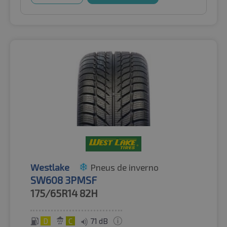
Westlake
Pneus de inverno
SW608 3PMSF
175/65R14
82H
D
C
71 dB