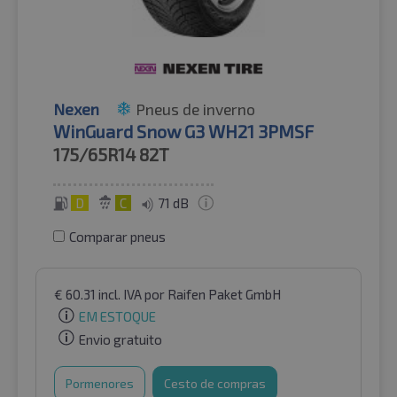
Nexen
Pneus de inverno
WinGuard Snow G3 WH21 3PMSF
175/65R14
82T
D
C
71 dB
Comparar pneus
€
60.31
incl. IVA
por Raifen Paket GmbH
EM ESTOQUE
Envio gratuito
Pormenores
Cesto de compras