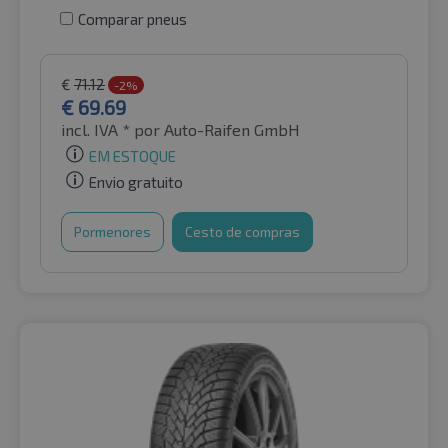
Comparar pneus
€
71.12
-2%
€
69.69
incl. IVA *
por Auto-Raifen GmbH
EM ESTOQUE
Envio gratuito
Pormenores
Cesto de compras