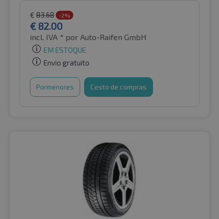
€
83.68
-2%
€
82.00
incl. IVA *
por Auto-Raifen GmbH
EM ESTOQUE
Envio gratuito
Pormenores
Cesto de compras