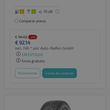
E
C
70 dB
Comparar pneus
€
94.02
-2%
€
92.14
incl. IVA *
por Auto-Raifen GmbH
EM ESTOQUE
Envio gratuito
Pormenores
Cesto de compras