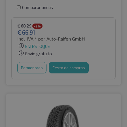
Comparar pneus
€
68.29
-2%
€
66.91
incl. IVA *
por Auto-Raifen GmbH
EM ESTOQUE
Envio gratuito
Pormenores
Cesto de compras