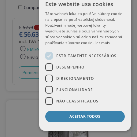
Este website usa cookies
Comparar pneus
Táto webová lokalita používa súbory cookie
na zlepšenie používateľskej skúsenosti.
Používaním našej webovej lokality
€
57.79
-2%
vyjadrujete súhlas s používaním všetkých
€
56.63
súborov cookie v súlade s našimi zásadami
incl. IVA *
por Auto-Raifen GmbH
používania súborov cookie.
Ler mais
EM ESTOQUE
ESTRITAMENTE NECESSÁRIOS
Envio gratuito
DESEMPENHO
Pormenores
Cesto de compras
DIRECIONAMENTO
FUNCIONALIDADE
NÃO CLASSIFICADOS
ACEITAR TODOS