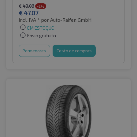
€
48.03
-2%
€
47.07
incl. IVA *
por Auto-Raifen GmbH
EM ESTOQUE
Envio gratuito
Pormenores
Cesto de compras