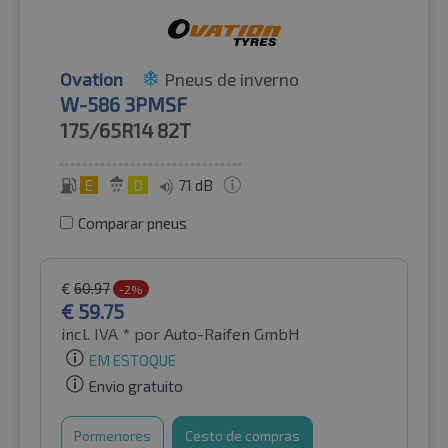
Ovation
Pneus de inverno
W-586 3PMSF
175/65R14
82T
E
D
71 dB
Comparar pneus
€
60.97
-2%
€
59.75
incl. IVA *
por Auto-Raifen GmbH
EM ESTOQUE
Envio gratuito
Pormenores
Cesto de compras