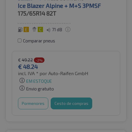
Ice Blazer Alpine + M+S 3PMSF
175/65R14
82T
E
C
71 dB
Comparar pneus
€
49.22
-2%
€
48.24
incl. IVA *
por Auto-Raifen GmbH
EM ESTOQUE
Envio gratuito
Pormenores
Cesto de compras