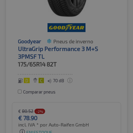
Goodyear
Pneus de inverno
UltraGrip Performance 3 M+S
3PMSF TL
175/65R14
82T
D
C
70 dB
Comparar pneus
€
80.52
-2%
€
78.90
incl. IVA *
por Auto-Raifen GmbH
EM ESTOQUE