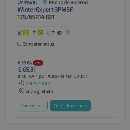
Uniroyal
Pneus de inverno
WinterExpert 3PMSF
175/65R14
82T
D
C
71 dB
Comparar pneus
€
66.64
-2%
€
65.31
incl. IVA *
por Auto-Raifen GmbH
EM ESTOQUE
Envio gratuito
Pormenores
Cesto de compras