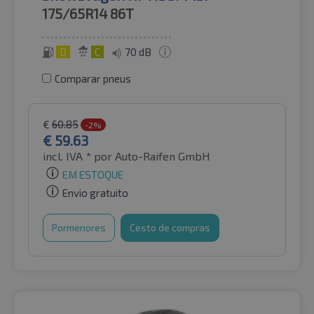
175/65R14
86T
D
C
70 dB
Comparar pneus
€
60.85
-2%
€
59.63
incl. IVA *
por Auto-Raifen GmbH
EM ESTOQUE
Envio gratuito
Pormenores
Cesto de compras