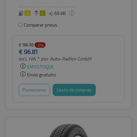
D
C
69 dB
Comparar pneus
€
98.78
-2%
€
96.81
incl. IVA *
por Auto-Raifen GmbH
EM ESTOQUE
Envio gratuito
Pormenores
Cesto de compras