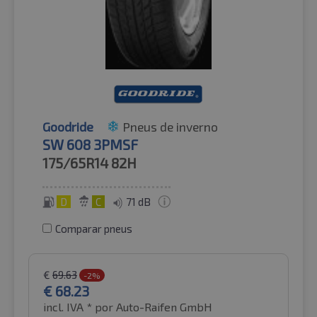
Goodride
Pneus de inverno
SW 608 3PMSF
175/65R14
82H
D
C
71 dB
Comparar pneus
€
69.63
-2%
€
68.23
incl. IVA *
por Auto-Raifen GmbH