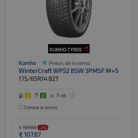
Kumho
Pneus de inverno
WinterCraft WP52 BSW 3PMSF M+S
175/65R14
82T
D
B
71 dB
Comparar pneus
€
109.88
-2%
€
107.67