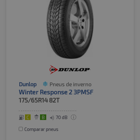
Dunlop
Pneus de inverno
Winter Response 2 3PMSF
175/65R14
82T
C
B
70 dB
Comparar pneus