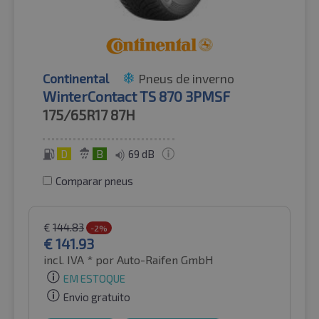
Continental
Pneus de inverno
WinterContact TS 870 3PMSF
175/65R17
87H
D
B
69 dB
Comparar pneus
€
144.83
-2%
€
141.93
incl. IVA *
por Auto-Raifen GmbH
EM ESTOQUE
Envio gratuito