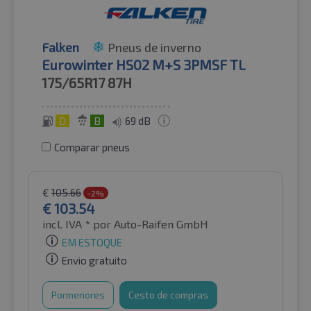
Falken
Pneus de inverno
Eurowinter HS02 M+S 3PMSF TL
175/65R17
87H
D
B
69 dB
Comparar pneus
€
105.66
-2%
€
103.54
incl. IVA *
por Auto-Raifen GmbH
EM ESTOQUE
Envio gratuito
Pormenores
Cesto de compras