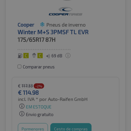
Cooper
Pneus de inverno
Winter M+S 3PMSF TL EVR
175/65R17
87H
C
C
69 dB
Comparar pneus
€
117.33
-2%
€
114.98
incl. IVA *
por Auto-Raifen GmbH
EM ESTOQUE
Envio gratuito
Pormenores
Cesto de compras