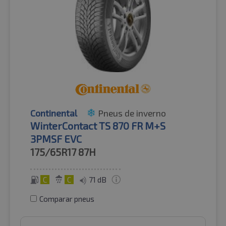
Continental
Pneus de inverno
WinterContact TS 870 FR M+S
3PMSF EVC
175/65R17
87H
C
C
71 dB
Comparar pneus