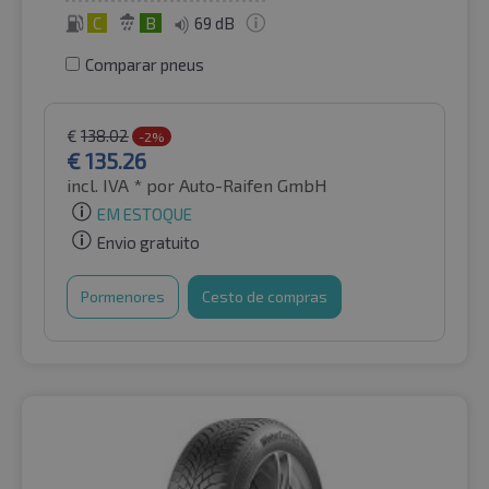
C
B
69 dB
Comparar pneus
€
138.02
-2%
€
135.26
incl. IVA *
por Auto-Raifen GmbH
EM ESTOQUE
Envio gratuito
Pormenores
Cesto de compras