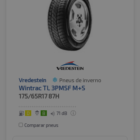
Vredestein
Pneus de inverno
Wintrac TL 3PMSF M+S
175/65R17
87H
D
B
71 dB
Comparar pneus