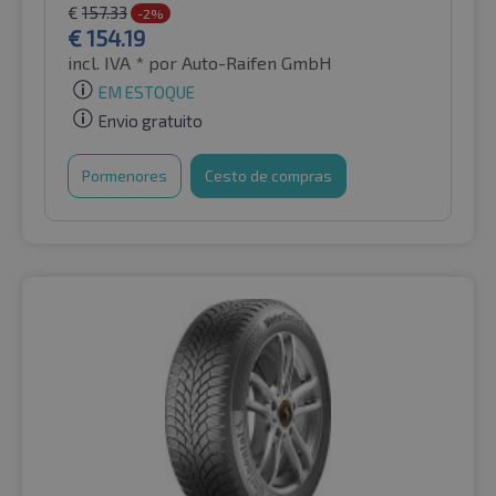
€
157.33
-2%
€
154.19
incl. IVA *
por Auto-Raifen GmbH
EM ESTOQUE
Envio gratuito
Pormenores
Cesto de compras