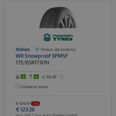
Nokian
Pneus de inverno
WR Snowproof 3PMSF
175/65R17
87H
B
B
68 dB
Comparar pneus
€
125.77
-2%
€
123.26
incl. IVA *
por Auto-Raifen GmbH