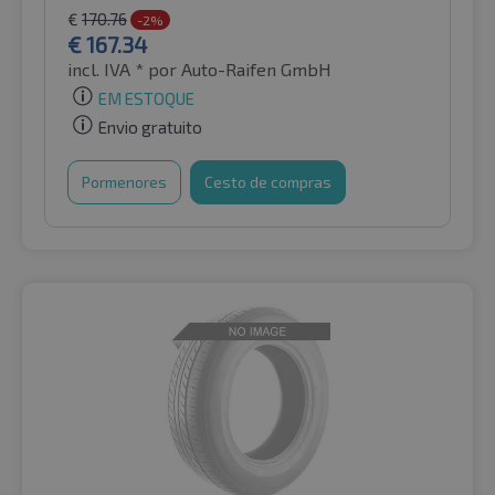
€
170.76
-2%
€
167.34
incl. IVA *
por Auto-Raifen GmbH
EM ESTOQUE
Envio gratuito
Pormenores
Cesto de compras