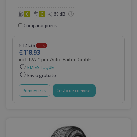
C
C
69 dB
Comparar pneus
€
121.35
-2%
€
118.93
incl. IVA *
por Auto-Raifen GmbH
EM ESTOQUE
Envio gratuito
Pormenores
Cesto de compras