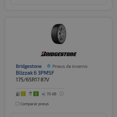
Bridgestone
Pneus de inverno
Blizzak 6 3PMSF
175/65R17
87V
C
B
70 dB
Comparar pneus