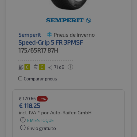
Semperit
Pneus de inverno
Speed-Grip 5 FR 3PMSF
175/65R17
87H
C
C
71 dB
Comparar pneus
€
120.66
-2%
€
118.25
incl. IVA *
por Auto-Raifen GmbH
EM ESTOQUE
Envio gratuito