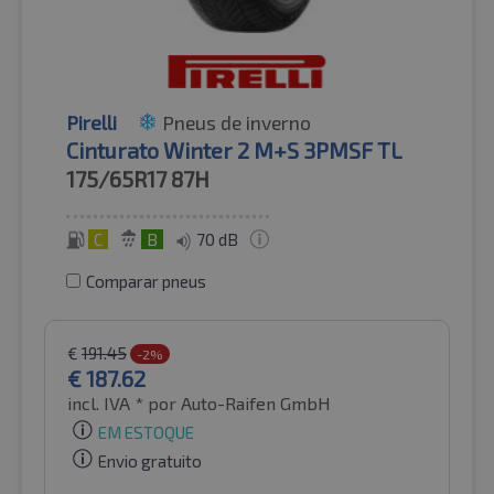
Pirelli
Pneus de inverno
Cinturato Winter 2 M+S 3PMSF TL
175/65R17
87H
C
B
70 dB
Comparar pneus
€
191.45
-2%
€
187.62
incl. IVA *
por Auto-Raifen GmbH
EM ESTOQUE
Envio gratuito