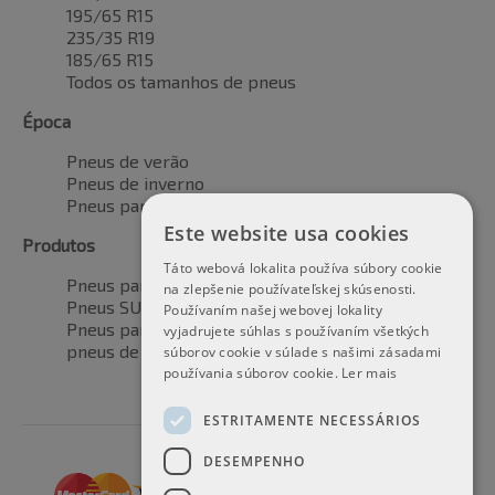
195/65 R15
235/35 R19
185/65 R15
Todos os tamanhos de pneus
Época
Pneus de verão
Pneus de inverno
Pneus para todas as estações
Este website usa cookies
Produtos
Táto webová lokalita používa súbory cookie
Pneus para automóveis
na zlepšenie používateľskej skúsenosti.
Pneus SUV / 4x4
Používaním našej webovej lokality
Pneus para veículos de transporte
vyjadrujete súhlas s používaním všetkých
pneus de motocicleta
súborov cookie v súlade s našimi zásadami
používania súborov cookie.
Ler mais
ESTRITAMENTE NECESSÁRIOS
DESEMPENHO