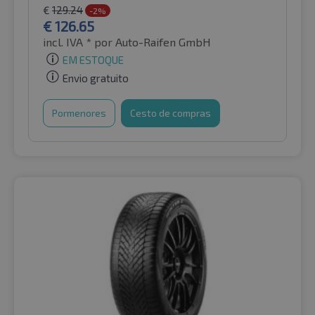
€
129.24
-2%
€
126.65
incl. IVA *
por Auto-Raifen GmbH
EM ESTOQUE
Envio gratuito
Pormenores
Cesto de compras