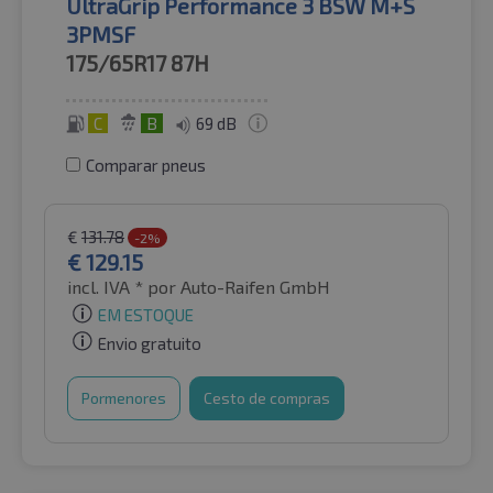
UltraGrip Performance 3 BSW M+S
3PMSF
175/65R17
87H
C
B
69 dB
Comparar pneus
€
131.78
-2%
€
129.15
incl. IVA *
por Auto-Raifen GmbH
EM ESTOQUE
Envio gratuito
Pormenores
Cesto de compras