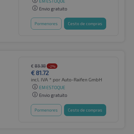
EM ESTOQUE
Envio gratuito
Pormenores
Cesto de compras
€
83.38
-2%
€
81.72
incl. IVA *
por Auto-Raifen GmbH
EM ESTOQUE
Envio gratuito
Pormenores
Cesto de compras