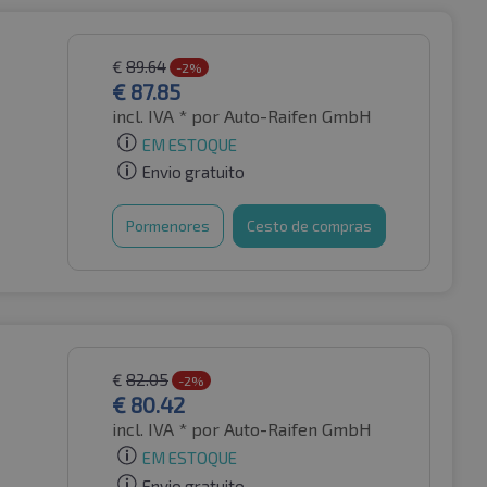
€
89.64
-2%
€
87.85
incl. IVA *
por Auto-Raifen GmbH
EM ESTOQUE
Envio gratuito
Pormenores
Cesto de compras
€
82.05
-2%
€
80.42
incl. IVA *
por Auto-Raifen GmbH
EM ESTOQUE
Envio gratuito