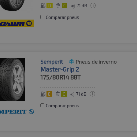
D
C
71 dB
Comparar pneus
Semperit
Pneus de inverno
Master-Grip 2
175/80R14
88T
E
C
71 dB
Comparar pneus