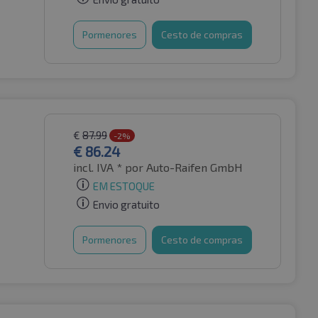
Pormenores
Cesto de compras
€
87.99
-2%
€
86.24
incl. IVA *
por Auto-Raifen GmbH
EM ESTOQUE
Envio gratuito
Pormenores
Cesto de compras