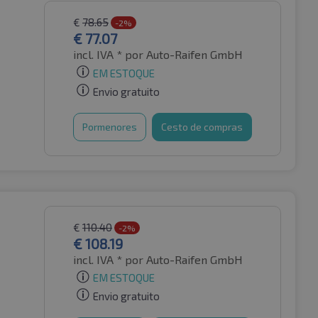
€
78.65
-2%
€
77.07
incl. IVA *
por Auto-Raifen GmbH
EM ESTOQUE
Envio gratuito
Pormenores
Cesto de compras
€
110.40
-2%
€
108.19
incl. IVA *
por Auto-Raifen GmbH
EM ESTOQUE
Envio gratuito