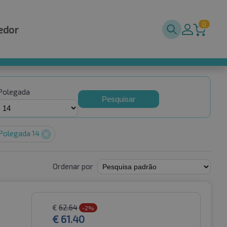
0
edor
Polegada
Pesquisar
Polegada 14
Ordenar por
€
62.64
-2%
€
61.40