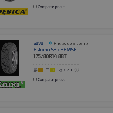
Comparar pneus
Sava
Pneus de inverno
Eskimo S3+ 3PMSF
175/80R14
88T
E
D
71 dB
Comparar pneus