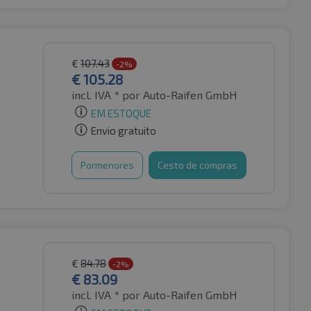
€
107.43
-2%
€
105.28
incl. IVA *
por Auto-Raifen GmbH
EM ESTOQUE
Envio gratuito
Pormenores
Cesto de compras
€
84.78
-2%
€
83.09
incl. IVA *
por Auto-Raifen GmbH