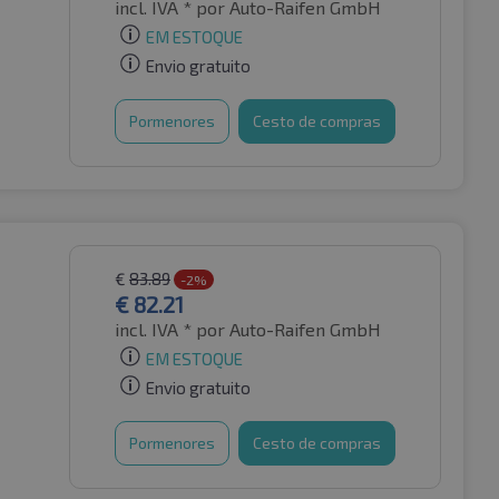
incl. IVA *
por Auto-Raifen GmbH
EM ESTOQUE
Envio gratuito
Pormenores
Cesto de compras
€
83.89
-2%
€
82.21
incl. IVA *
por Auto-Raifen GmbH
EM ESTOQUE
Envio gratuito
Pormenores
Cesto de compras