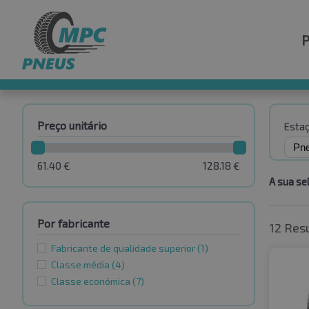
Preço unitário
Esta
61.40
€
128.18
€
A sua se
Por fabricante
12 Res
Fabricante de qualidade superior
(1)
Classe média
(4)
Classe económica
(7)