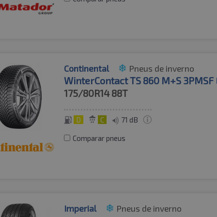
Continental
Pneus de inverno
WinterContact TS 860 M+S 3PMSF
175/80R14
88T
D
C
71 dB
Comparar pneus
Imperial
Pneus de inverno