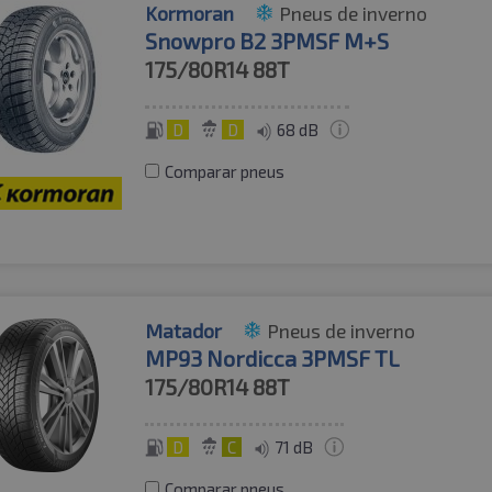
Kormoran
Pneus de inverno
Snowpro B2 3PMSF M+S
175/80R14
88T
D
D
68 dB
Comparar pneus
Matador
Pneus de inverno
MP93 Nordicca 3PMSF TL
175/80R14
88T
D
C
71 dB
Comparar pneus