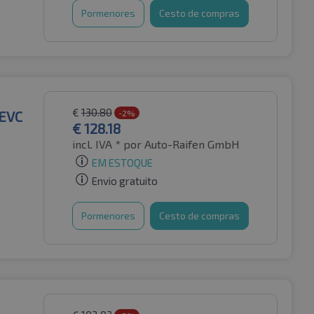
Pormenores
Cesto de compras
€
130.80
 EVC
-2%
€
128.18
incl. IVA *
por Auto-Raifen GmbH
EM ESTOQUE
Envio gratuito
Pormenores
Cesto de compras