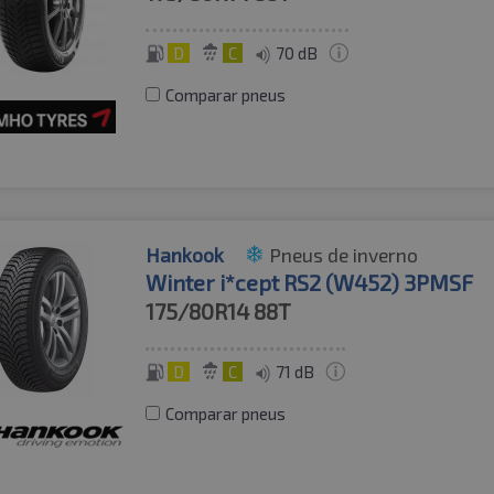
D
C
70 dB
Comparar pneus
Hankook
Pneus de inverno
Winter i*cept RS2 (W452) 3PMSF
175/80R14
88T
D
C
71 dB
Comparar pneus