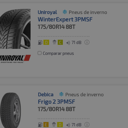
Uniroyal
Pneus de inverno
WinterExpert 3PMSF
175/80R14
88T
D
C
71 dB
Comparar pneus
Debica
Pneus de inverno
Frigo 2 3PMSF
175/80R14
88T
E
D
71 dB