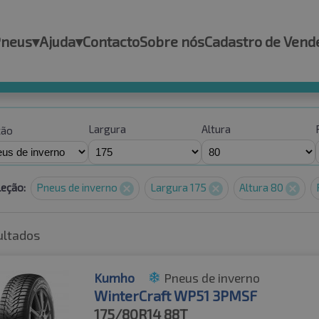
Pneus
▾
Ajuda
▾
Contacto
Sobre nós
Cadastro de Vend
Largura
Altura
ção
leção:
Pneus de inverno
Largura 175
Altura 80
ultados
Kumho
Pneus de inverno
WinterCraft WP51 3PMSF
175/80R14
88T