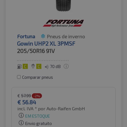
Fortuna
Pneus de inverno
Gowin UHP2 XL 3PMSF
205/50R16
91V
C
C
70 dB
Comparar pneus
€
57.99
-2%
€
56.84
incl. IVA *
por Auto-Raifen GmbH
EM ESTOQUE
Envio gratuito