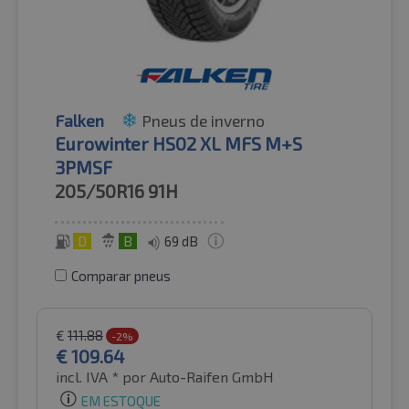
Falken
Pneus de inverno
Eurowinter HS02 XL MFS M+S
3PMSF
205/50R16
91H
D
B
69 dB
Comparar pneus
€
111.88
-2%
€
109.64
incl. IVA *
por Auto-Raifen GmbH
EM ESTOQUE