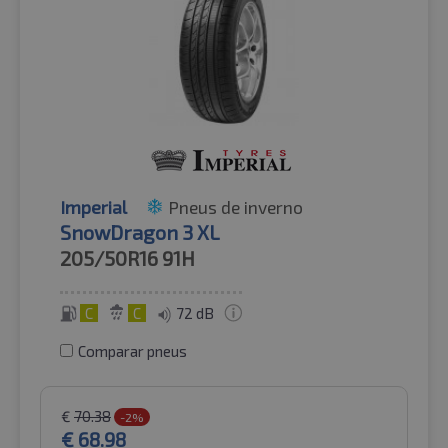
Imperial
Pneus de inverno
SnowDragon 3 XL
205/50R16
91H
C
C
72 dB
Comparar pneus
€
70.38
-2%
€
68.98