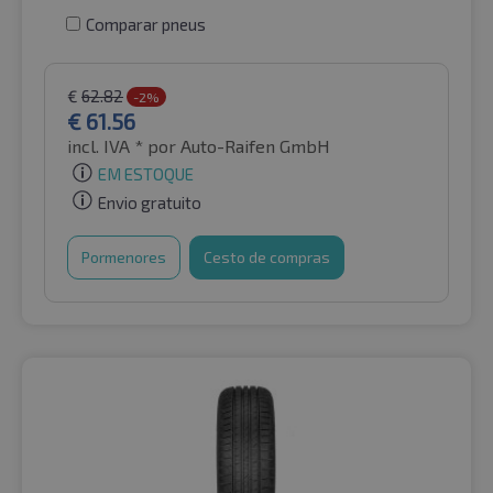
Comparar pneus
€
62.82
-2%
€
61.56
incl. IVA *
por Auto-Raifen GmbH
EM ESTOQUE
Envio gratuito
Pormenores
Cesto de compras