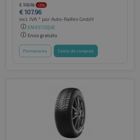
€
110.16
-2%
€
107.96
incl. IVA *
por Auto-Raifen GmbH
EM ESTOQUE
Envio gratuito
Pormenores
Cesto de compras