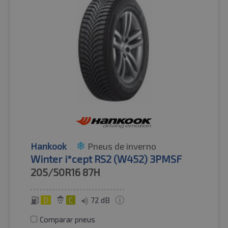
Hankook
Pneus de inverno
Winter i*cept RS2 (W452) 3PMSF
205/50R16
87H
D
C
72 dB
Comparar pneus