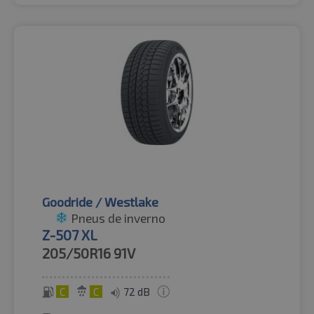
Goodride / Westlake
Pneus de inverno
Z-507 XL
205/50R16
91V
C
C
72 dB