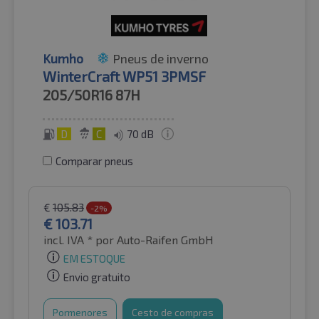
Kumho
Pneus de inverno
WinterCraft WP51 3PMSF
205/50R16
87H
D
C
70 dB
Comparar pneus
€
105.83
-2%
€
103.71
incl. IVA *
por Auto-Raifen GmbH
EM ESTOQUE
Envio gratuito
Pormenores
Cesto de compras