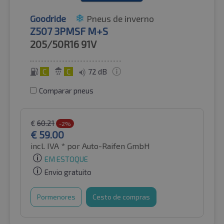
Goodride
Pneus de inverno
Z507 3PMSF M+S
205/50R16
91V
C
C
72 dB
Comparar pneus
€
60.21
-2%
€
59.00
incl. IVA *
por Auto-Raifen GmbH
EM ESTOQUE
Envio gratuito
Pormenores
Cesto de compras