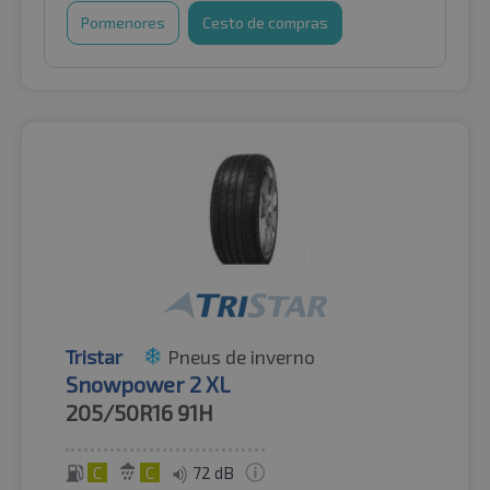
Pormenores
Cesto de compras
Tristar
Pneus de inverno
Snowpower 2 XL
205/50R16
91H
C
C
72 dB