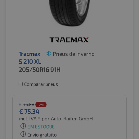
Tracmax
Pneus de inverno
S 210 XL
205/50R16
91H
Comparar pneus
€
76.88
-2%
€
75.34
incl. IVA *
por Auto-Raifen GmbH
EM ESTOQUE
Envio gratuito