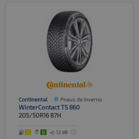
Continental
Pneus de inverno
WinterContact TS 860
205/50R16
87H
D
B
72 dB