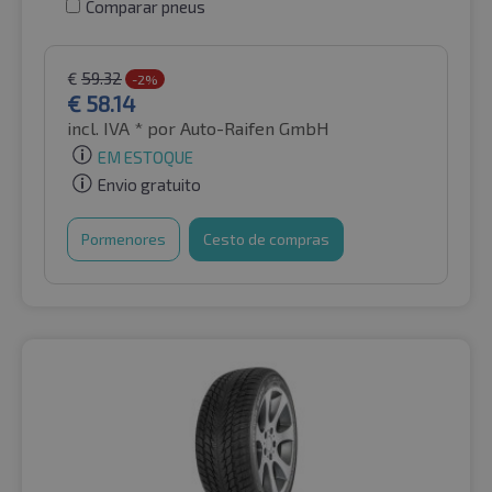
Comparar pneus
€
59.32
-2%
€
58.14
incl. IVA *
por Auto-Raifen GmbH
EM ESTOQUE
Envio gratuito
Pormenores
Cesto de compras