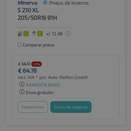
Minerva
Pneus de inverno
S 210 XL
205/50R16
91H
C
C
72 dB
Comparar pneus
€
66.11
-2%
€
64.78
incl. IVA *
por Auto-Raifen GmbH
ARMAZÉM BAIXO
Envio gratuito
Pormenores
Cesto de compras