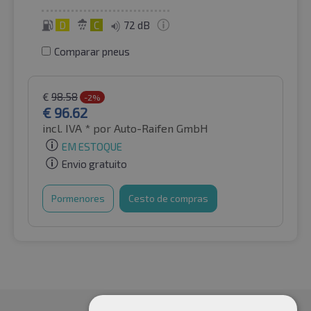
D
C
72 dB
Comparar pneus
€
98.58
-2%
€
96.62
incl. IVA *
por Auto-Raifen GmbH
EM ESTOQUE
Envio gratuito
Pormenores
Cesto de compras