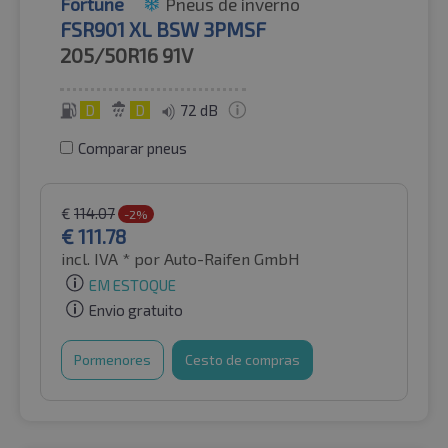
Fortune
Pneus de inverno
FSR901 XL BSW 3PMSF
205/50R16
91V
D
D
72 dB
Comparar pneus
€
114.07
-2%
€
111.78
incl. IVA *
por Auto-Raifen GmbH
EM ESTOQUE
Envio gratuito
Pormenores
Cesto de compras