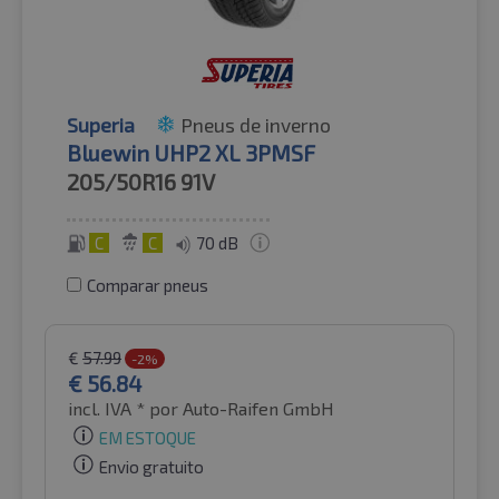
Superia
Pneus de inverno
Bluewin UHP2 XL 3PMSF
205/50R16
91V
C
C
70 dB
Comparar pneus
€
57.99
-2%
€
56.84
incl. IVA *
por Auto-Raifen GmbH
EM ESTOQUE
Envio gratuito