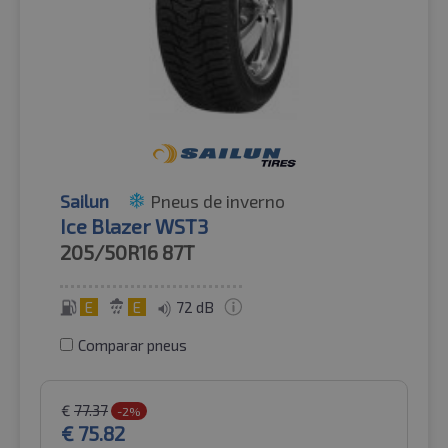
Sailun
Pneus de inverno
Ice Blazer WST3
205/50R16
87T
E
E
72 dB
Comparar pneus
€
77.37
-2%
€
75.82