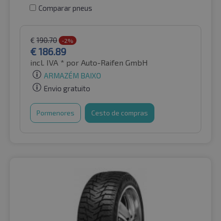
Comparar pneus
€
190.70
-2%
€
186.89
incl. IVA *
por Auto-Raifen GmbH
ARMAZÉM BAIXO
Envio gratuito
Pormenores
Cesto de compras