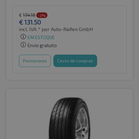
€
134.18
-2%
€
131.50
incl. IVA *
por Auto-Raifen GmbH
EM ESTOQUE
Envio gratuito
Pormenores
Cesto de compras