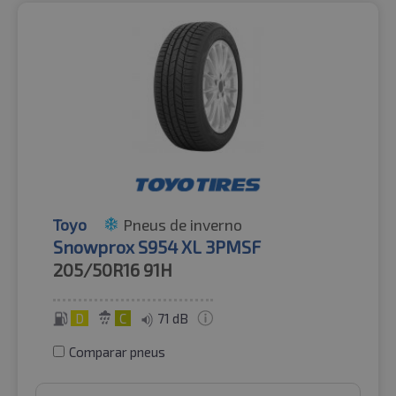
Toyo
Pneus de inverno
Snowprox S954 XL 3PMSF
205/50R16
91H
D
C
71 dB
Comparar pneus