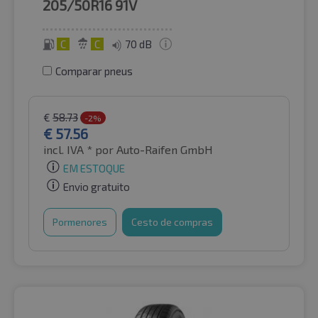
205/50R16
91V
C
C
70 dB
Comparar pneus
€
58.73
-2%
€
57.56
incl. IVA *
por Auto-Raifen GmbH
EM ESTOQUE
Envio gratuito
Pormenores
Cesto de compras