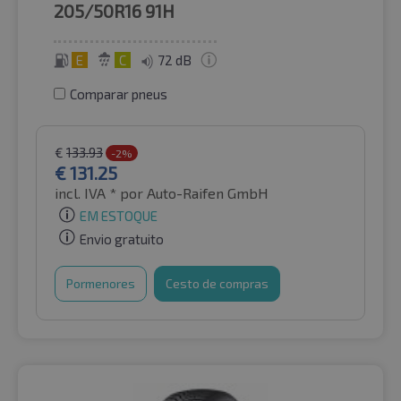
205/50R16
91H
E
C
72 dB
Comparar pneus
€
133.93
-2%
€
131.25
incl. IVA *
por Auto-Raifen GmbH
EM ESTOQUE
Envio gratuito
Pormenores
Cesto de compras