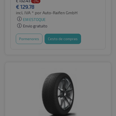
€
132.43
-2%
€
129.78
incl. IVA *
por Auto-Raifen GmbH
EM ESTOQUE
Envio gratuito
Pormenores
Cesto de compras