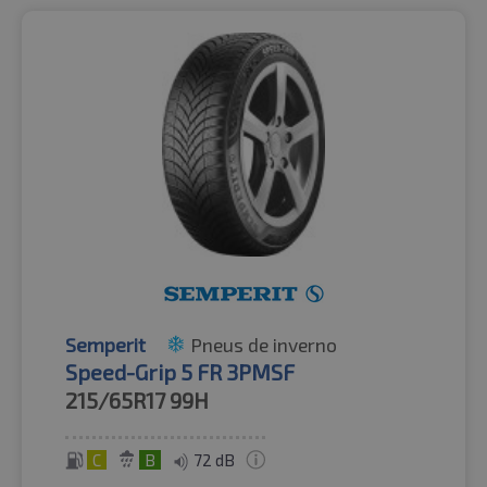
Semperit
Pneus de inverno
Speed-Grip 5 FR 3PMSF
215/65R17
99H
C
B
72 dB