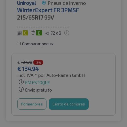
Uniroyal
Pneus de inverno
WinterExpert FR 3PMSF
215/65R17
99V
C
B
72 dB
Comparar pneus
€
137.70
-2%
€
134.94
incl. IVA *
por Auto-Raifen GmbH
EM ESTOQUE
Envio gratuito
Pormenores
Cesto de compras