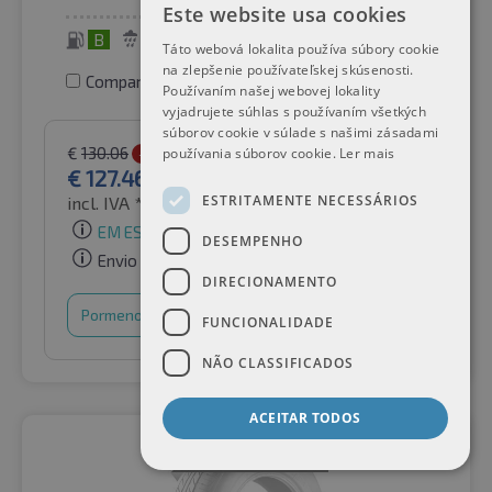
Este website usa cookies
B
C
72 dB
Táto webová lokalita používa súbory cookie
na zlepšenie používateľskej skúsenosti.
Comparar pneus
Používaním našej webovej lokality
vyjadrujete súhlas s používaním všetkých
súborov cookie v súlade s našimi zásadami
€
130.06
používania súborov cookie.
Ler mais
-2%
€
127.46
ESTRITAMENTE NECESSÁRIOS
incl. IVA *
por Auto-Raifen GmbH
EM ESTOQUE
DESEMPENHO
Envio gratuito
DIRECIONAMENTO
Pormenores
Cesto de compras
FUNCIONALIDADE
NÃO CLASSIFICADOS
ACEITAR TODOS