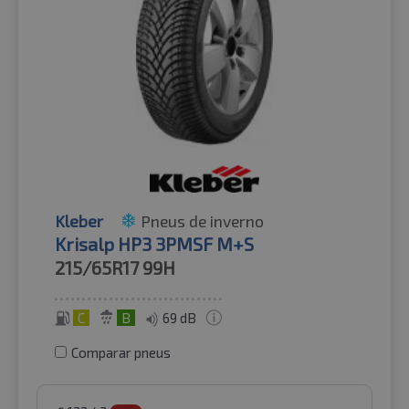
Kleber
Pneus de inverno
Krisalp HP3 3PMSF M+S
215/65R17
99H
C
B
69 dB
Comparar pneus