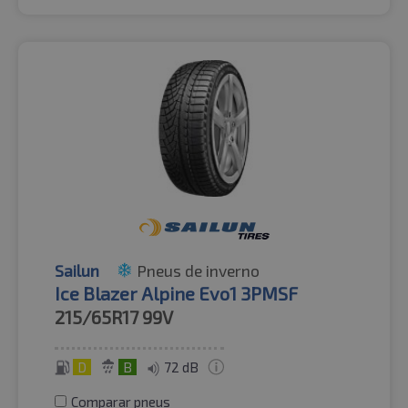
Sailun
Pneus de inverno
Ice Blazer Alpine Evo1 3PMSF
215/65R17
99V
D
B
72 dB
Comparar pneus