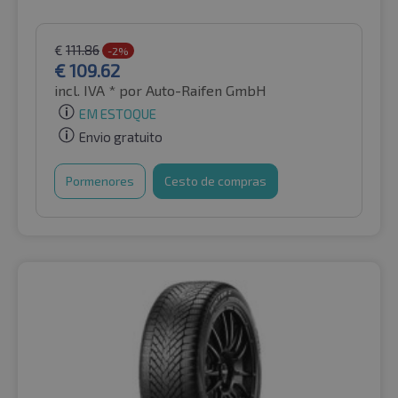
€
111.86
-2%
€
109.62
incl. IVA *
por Auto-Raifen GmbH
EM ESTOQUE
Envio gratuito
Pormenores
Cesto de compras