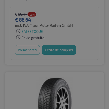
€
88.41
-2%
€
86.64
incl. IVA *
por Auto-Raifen GmbH
EM ESTOQUE
Envio gratuito
Pormenores
Cesto de compras