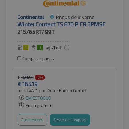
Continental
Pneus de inverno
WinterContact TS 870 P FR 3PMSF
215/65R17
99T
C
B
71 dB
Comparar pneus
€
168.56
-2%
€
165.19
incl. IVA *
por Auto-Raifen GmbH
EM ESTOQUE
Envio gratuito
Pormenores
Cesto de compras