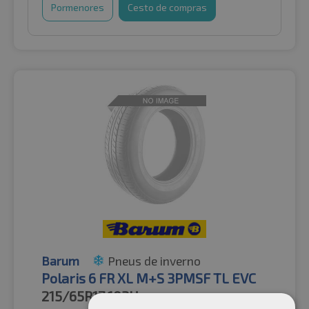
Pormenores
Cesto de compras
Barum
Pneus de inverno
Polaris 6 FR XL M+S 3PMSF TL EVC
215/65R17
103H