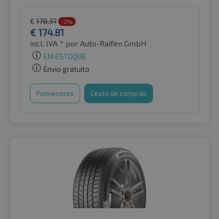
€
178.37
-2%
€
174.81
incl. IVA *
por Auto-Raifen GmbH
EM ESTOQUE
Envio gratuito
Pormenores
Cesto de compras