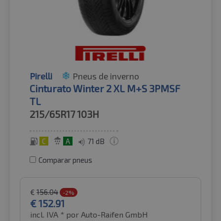
Pirelli
Pneus de inverno
Cinturato Winter 2 XL M+S 3PMSF
TL
215/65R17
103H
C
A
71 dB
Comparar pneus
€
156.04
-2%
€
152.91
incl. IVA *
por Auto-Raifen GmbH