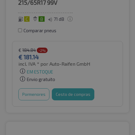
215/65R17
99V
C
B
71 dB
Comparar pneus
€
184.84
-2%
€
181.14
incl. IVA *
por Auto-Raifen GmbH
EM ESTOQUE
Envio gratuito
Pormenores
Cesto de compras