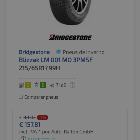
Bridgestone
Pneus de inverno
Blizzak LM 001 MO 3PMSF
215/65R17
99H
C
B
71 dB
Comparar pneus
€
161.02
-2%
€
157.81
incl. IVA *
por Auto-Raifen GmbH
EM ESTOQUE