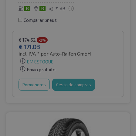
B
B
71 dB
Comparar pneus
€
174.52
-2%
€
171.03
incl. IVA *
por Auto-Raifen GmbH
EM ESTOQUE
Envio gratuito
Pormenores
Cesto de compras