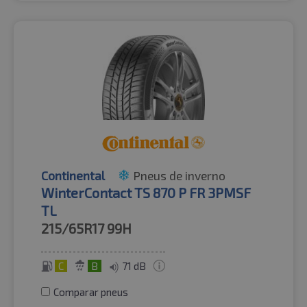
Continental
Pneus de inverno
WinterContact TS 870 P FR 3PMSF
TL
215/65R17
99H
C
B
71 dB
Comparar pneus