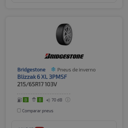
Bridgestone
Pneus de inverno
Blizzak 6 XL 3PMSF
215/65R17
103V
B
B
70 dB
Comparar pneus