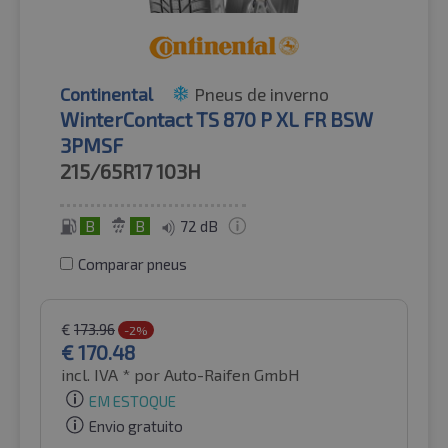
Continental
Pneus de inverno
WinterContact TS 870 P XL FR BSW
3PMSF
215/65R17
103H
B
B
72 dB
Comparar pneus
€
173.96
-2%
€
170.48
incl. IVA *
por Auto-Raifen GmbH
EM ESTOQUE
Envio gratuito