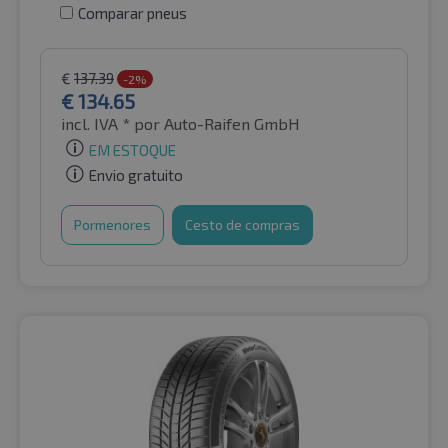
Comparar pneus
€
137.39
-2%
€
134.65
incl. IVA *
por Auto-Raifen GmbH
EM ESTOQUE
Envio gratuito
Pormenores
Cesto de compras