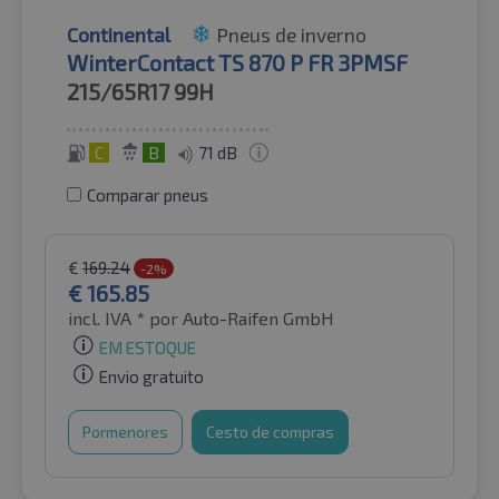
Continental
Pneus de inverno
WinterContact TS 870 P FR 3PMSF
215/65R17
99H
C
B
71 dB
Comparar pneus
€
169.24
-2%
€
165.85
incl. IVA *
por Auto-Raifen GmbH
EM ESTOQUE
Envio gratuito
Pormenores
Cesto de compras