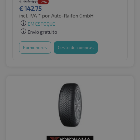
€
145.67
-2%
€
142.75
incl. IVA *
por Auto-Raifen GmbH
EM ESTOQUE
Envio gratuito
Pormenores
Cesto de compras