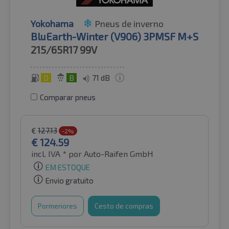
Yokohama
Pneus de inverno
BluEarth-Winter (V906) 3PMSF M+S
215/65R17
99V
D
B
71 dB
Comparar pneus
€
127.13
-2%
€
124.59
incl. IVA *
por Auto-Raifen GmbH
EM ESTOQUE
Envio gratuito
Pormenores
Cesto de compras