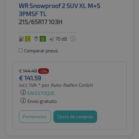
WR Snowproof 2 SUV XL M+S
3PMSF TL
215/65R17
103H
C
B
70 dB
Comparar pneus
€
144.48
-2%
€
141.59
incl. IVA *
por Auto-Raifen GmbH
EM ESTOQUE
Envio gratuito
Pormenores
Cesto de compras