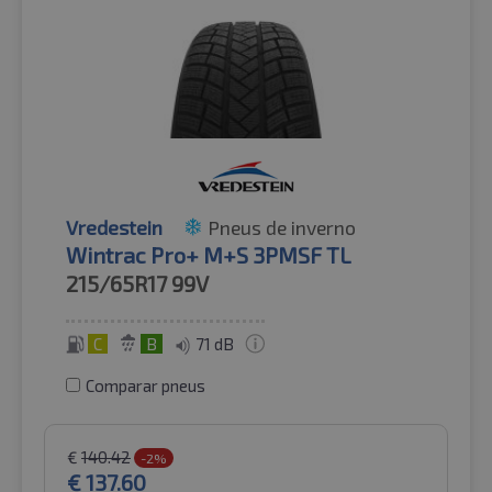
Vredestein
Pneus de inverno
Wintrac Pro+ M+S 3PMSF TL
215/65R17
99V
C
B
71 dB
Comparar pneus
€
140.42
-2%
€
137.60