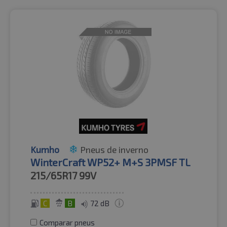
Kumho
Pneus de inverno
WinterCraft WP52+ M+S 3PMSF TL
215/65R17
99V
C
B
72 dB
Comparar pneus