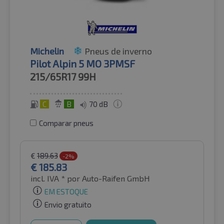
Michelin
Pneus de inverno
Pilot Alpin 5 MO 3PMSF
215/65R17
99H
C
B
70 dB
Comparar pneus
€
189.63
-2%
€
185.83
incl. IVA *
por Auto-Raifen GmbH
EM ESTOQUE
Envio gratuito