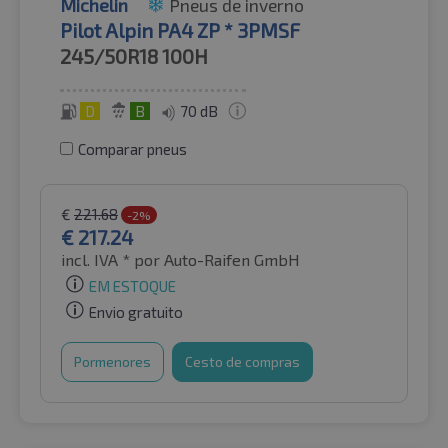
Michelin
Pneus de inverno
Pilot Alpin PA4 ZP * 3PMSF
245/50R18
100H
D
B
70 dB
Comparar pneus
€
221.68
-2%
€
217.24
incl. IVA *
por Auto-Raifen GmbH
EM ESTOQUE
Envio gratuito
Pormenores
Cesto de compras