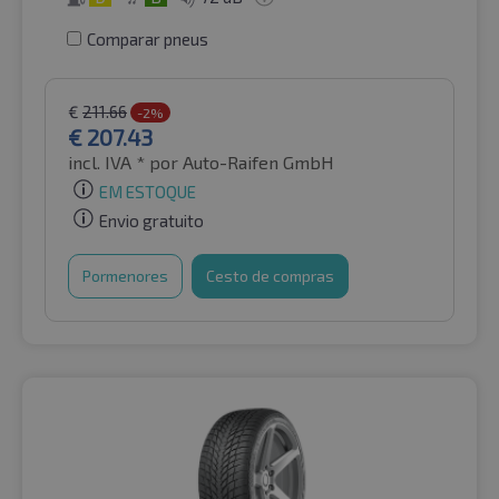
Comparar pneus
€
211.66
-2%
€
207.43
incl. IVA *
por Auto-Raifen GmbH
EM ESTOQUE
Envio gratuito
Pormenores
Cesto de compras