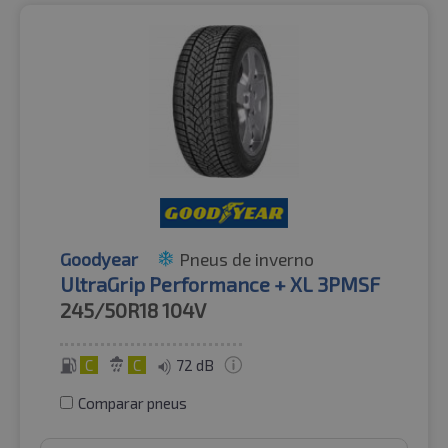
Goodyear
Pneus de inverno
UltraGrip Performance + XL 3PMSF
245/50R18
104V
C
C
72 dB
Comparar pneus