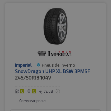
Imperial
Pneus de inverno
SnowDragon UHP XL BSW 3PMSF
245/50R18
104V
C
C
72 dB
Comparar pneus