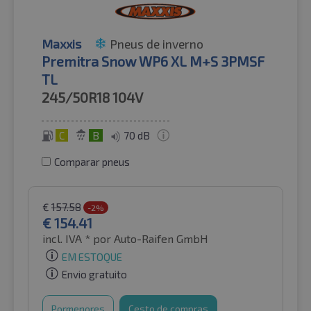
Maxxis
Pneus de inverno
Premitra Snow WP6 XL M+S 3PMSF
TL
245/50R18
104V
C
B
70 dB
Comparar pneus
€
157.58
-2%
€
154.41
incl. IVA *
por Auto-Raifen GmbH
EM ESTOQUE
Envio gratuito
Pormenores
Cesto de compras