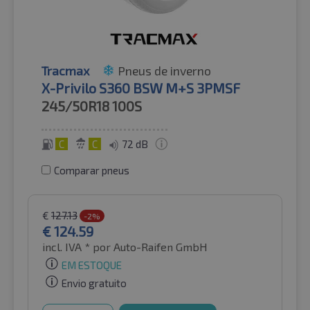
Tracmax
Pneus de inverno
X-Privilo S360 BSW M+S 3PMSF
245/50R18
100S
C
C
72 dB
Comparar pneus
€
127.13
-2%
€
124.59
incl. IVA *
por Auto-Raifen GmbH
EM ESTOQUE
Envio gratuito