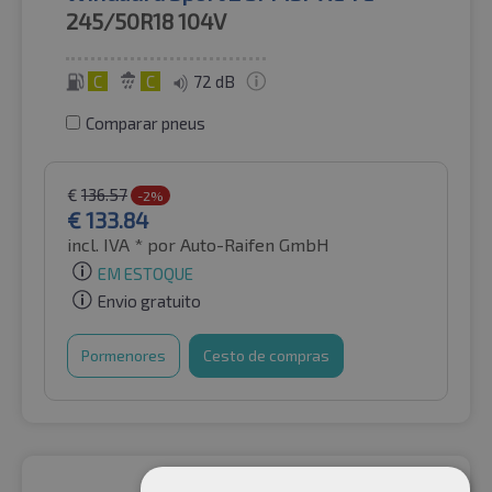
245/50R18
104V
C
C
72 dB
Comparar pneus
€
136.57
-2%
€
133.84
incl. IVA *
por Auto-Raifen GmbH
EM ESTOQUE
Envio gratuito
Pormenores
Cesto de compras