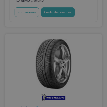
Envio gratuito
Pormenores
Cesto de compras