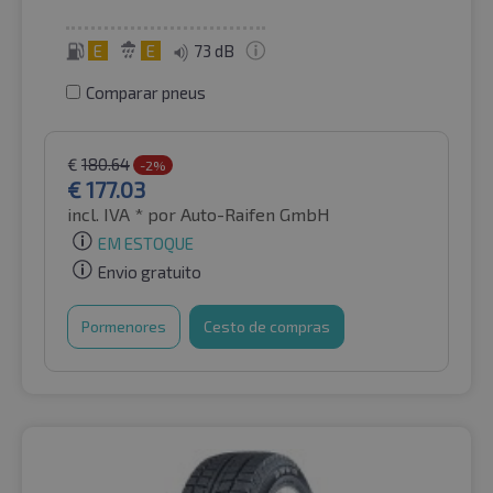
E
E
73 dB
Comparar pneus
€
180.64
-2%
€
177.03
incl. IVA *
por Auto-Raifen GmbH
EM ESTOQUE
Envio gratuito
Pormenores
Cesto de compras