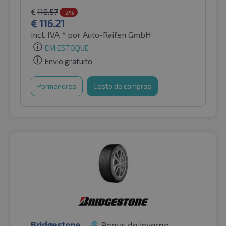
€
118.57
-2%
€
116.21
incl. IVA *
por Auto-Raifen GmbH
EM ESTOQUE
Envio gratuito
Pormenores
Cesto de compras
Bridgestone
Pneus de inverno