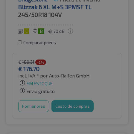
Blizzak 6 XL M+S 3PMSF TL
245/50R18
104V
C
B
70 dB
Comparar pneus
€
180.31
-2%
€
176.70
incl. IVA *
por Auto-Raifen GmbH
EM ESTOQUE
Envio gratuito
Pormenores
Cesto de compras