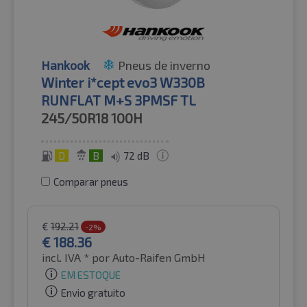
Hankook
Pneus de inverno
Winter i*cept evo3 W330B
RUNFLAT M+S 3PMSF TL
245/50R18
100H
D
B
72 dB
Comparar pneus
€
192.21
-2%
€
188.36
incl. IVA *
por Auto-Raifen GmbH
EM ESTOQUE
Envio gratuito