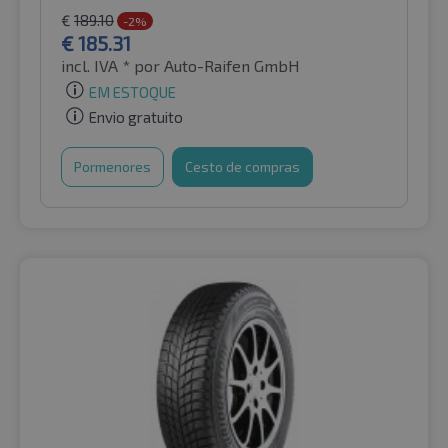
€
189.10
-2%
€
185.31
incl. IVA *
por Auto-Raifen GmbH
EM ESTOQUE
Envio gratuito
Pormenores
Cesto de compras