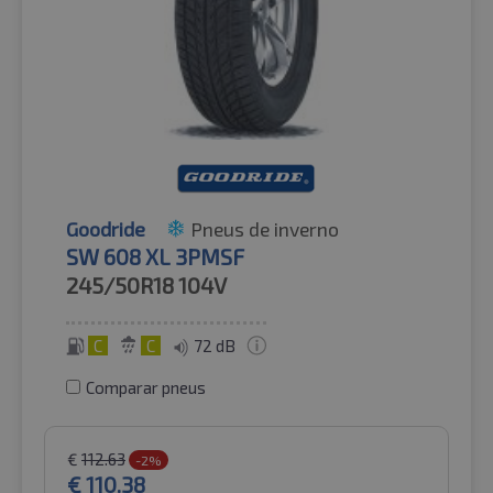
Goodride
Pneus de inverno
SW 608 XL 3PMSF
245/50R18
104V
C
C
72 dB
Comparar pneus
€
112.63
-2%
€
110.38