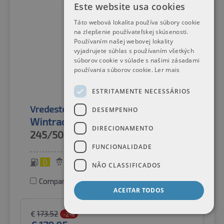
Este website usa cookies
Táto webová lokalita používa súbory cookie
na zlepšenie používateľskej skúsenosti.
Používaním našej webovej lokality
vyjadrujete súhlas s používaním všetkých
súborov cookie v súlade s našimi zásadami
používania súborov cookie.
Ler mais
ESTRITAMENTE NECESSÁRIOS
Vredestein
Pneus de inverno
DESEMPENHO
Wintrac Pro+ XL M+S 3PMSF TL
DIRECIONAMENTO
245/50R18
104V
FUNCIONALIDADE
D
B
70 dB
NÃO CLASSIFICADOS
Comparar pneus
ACEITAR TODOS
€
173.52
-2%