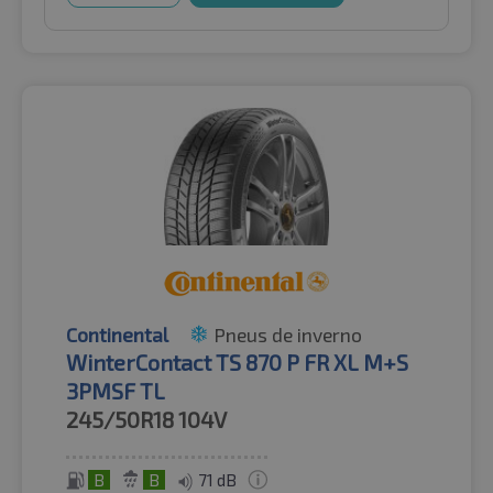
Continental
Pneus de inverno
WinterContact TS 870 P FR XL M+S
3PMSF TL
245/50R18
104V
B
B
71 dB