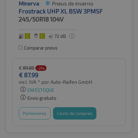
Minerva
Pneus de inverno
Frostrack UHP XL BSW 3PMSF
245/50R18
104V
C
C
72 dB
Comparar pneus
€
89.80
-2%
€
87.99
incl. IVA *
por Auto-Raifen GmbH
EM ESTOQUE
Envio gratuito
Pormenores
Cesto de compras