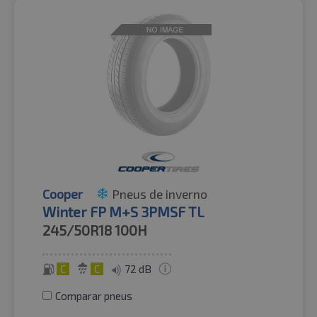
Cooper
Pneus de inverno
Winter FP M+S 3PMSF TL
245/50R18
100H
C
C
72 dB
Comparar pneus