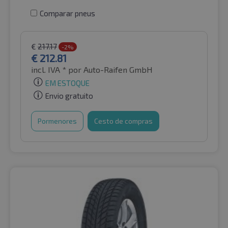
Comparar pneus
€
217.17
-2%
€
212.81
incl. IVA *
por Auto-Raifen GmbH
EM ESTOQUE
Envio gratuito
Pormenores
Cesto de compras