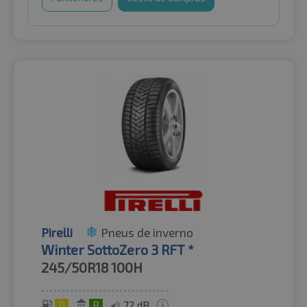
Pirelli
Pneus de inverno
Winter SottoZero 3 RFT *
245/50R18
100H
D
B
72 dB