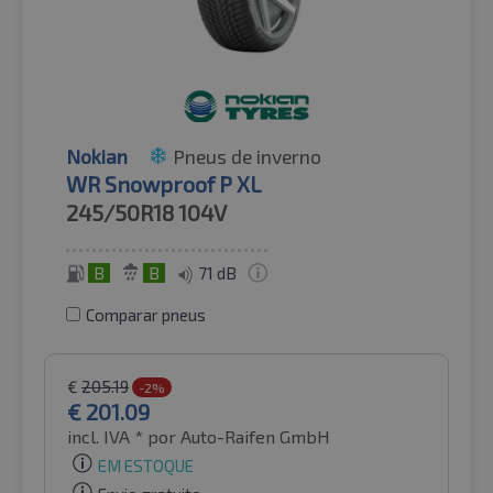
Nokian
Pneus de inverno
WR Snowproof P XL
245/50R18
104V
B
B
71 dB
Comparar pneus
€
205.19
-2%
€
201.09
incl. IVA *
por Auto-Raifen GmbH
EM ESTOQUE