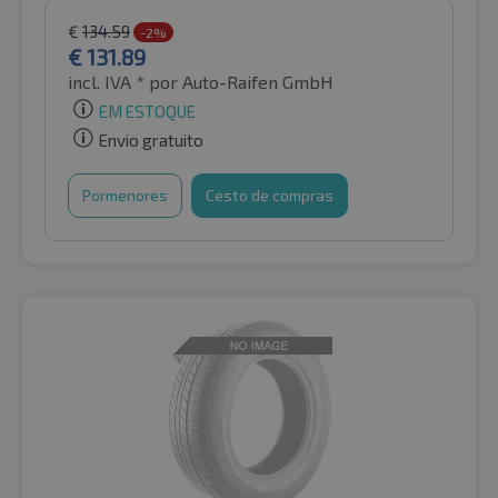
€
134.59
-2%
€
131.89
incl. IVA *
por Auto-Raifen GmbH
EM ESTOQUE
Envio gratuito
Pormenores
Cesto de compras