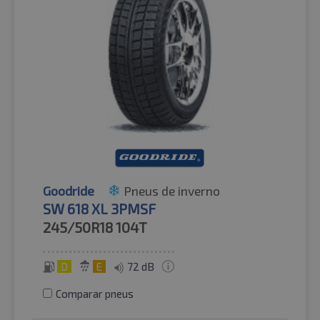
Goodride
Pneus de inverno
SW 618 XL 3PMSF
245/50R18
104T
D
E
72 dB
Comparar pneus