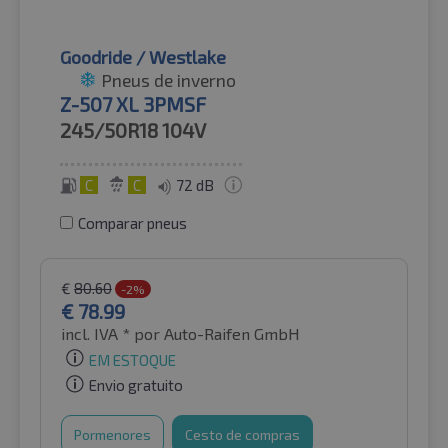
Goodride / Westlake
Pneus de inverno
Z-507 XL 3PMSF
245/50R18
104V
C
C
72 dB
Comparar pneus
€
80.60
-2%
€
78.99
incl. IVA *
por Auto-Raifen GmbH
EM ESTOQUE
Envio gratuito
Pormenores
Cesto de compras