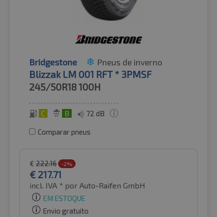
Bridgestone
Pneus de inverno
Blizzak LM 001 RFT * 3PMSF
245/50R18
100H
C
B
72 dB
Comparar pneus
€
222.16
-2%
€
217.71
incl. IVA *
por Auto-Raifen GmbH
EM ESTOQUE
Envio gratuito