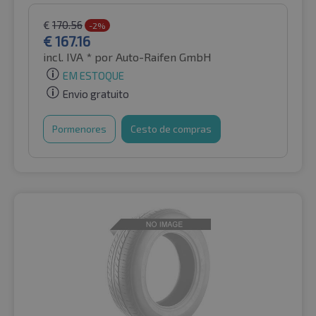
€
170.56
-2%
€
167.16
incl. IVA *
por Auto-Raifen GmbH
EM ESTOQUE
Envio gratuito
Pormenores
Cesto de compras