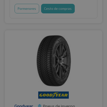
Pormenores
Cesto de compras
Goodyear
Pneus de inverno