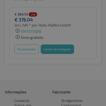
€
383.70
-2%
€
376.04
incl. IVA *
por Auto-Raifen GmbH
EM ESTOQUE
Envio gratuito
Pormenores
Cesto de compras
Informações
Fabricante
Contacto
Bridgestone
Sobre nós
Continental