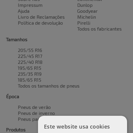
Impressum
Dunlop
Ajuda
Goodyear
Livro de Reclamações
Michelin
Política de devolução
Pirelli
Todos os fabricantes
Tamanhos
205/55 R16
225/45 R17
225/40 R18
195/65 R15
235/35 R19
185/65 R15
Todos os tamanhos de pneus
Época
Pneus de verão
Pneus de inverno
Pneus para todas as estações
Este website usa cookies
Produtos