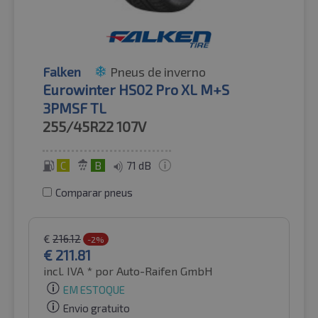
Falken
Pneus de inverno
Eurowinter HS02 Pro XL M+S
3PMSF TL
255/45R22
107V
C
B
71 dB
Comparar pneus
€
216.12
-2%
€
211.81
incl. IVA *
por Auto-Raifen GmbH
EM ESTOQUE
Envio gratuito