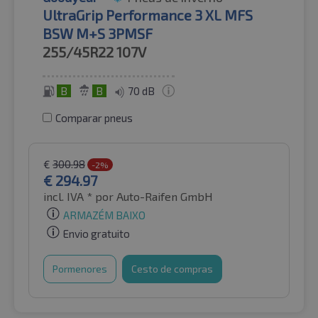
UltraGrip Performance 3 XL MFS
BSW M+S 3PMSF
255/45R22
107V
B
B
70 dB
Comparar pneus
€
300.98
-2%
€
294.97
incl. IVA *
por Auto-Raifen GmbH
ARMAZÉM BAIXO
Envio gratuito
Pormenores
Cesto de compras