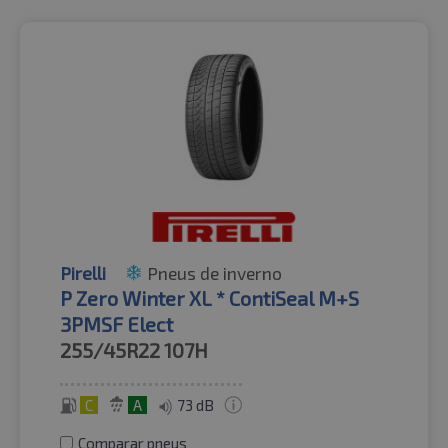
Pirelli
Pneus de inverno
P Zero Winter XL * ContiSeal M+S
3PMSF Elect
255/45R22
107H
C
A
73 dB
Comparar pneus