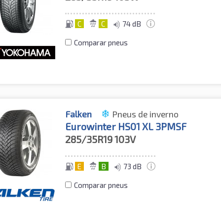
C
C
74 dB
Comparar pneus
Falken
Pneus de inverno
Eurowinter HS01 XL 3PMSF
285/35R19
103V
E
B
73 dB
Comparar pneus