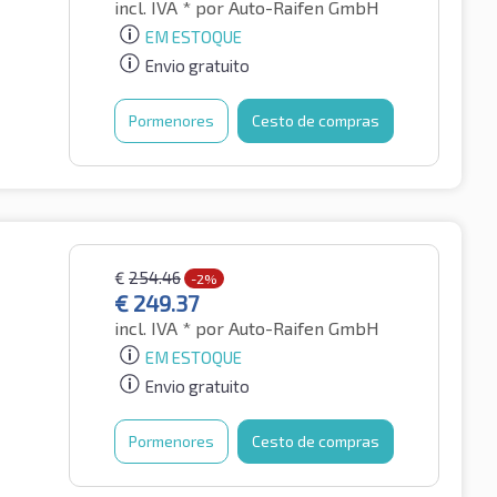
incl. IVA *
por Auto-Raifen GmbH
EM ESTOQUE
Envio gratuito
Pormenores
Cesto de compras
€
254.46
-2%
€
249.37
incl. IVA *
por Auto-Raifen GmbH
EM ESTOQUE
Envio gratuito
Pormenores
Cesto de compras