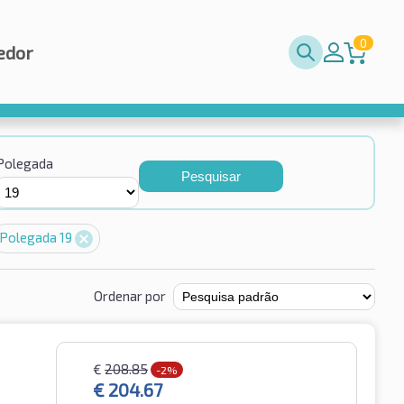
0
edor
Polegada
Pesquisar
Polegada 19
Ordenar por
€
208.85
-2%
€
204.67