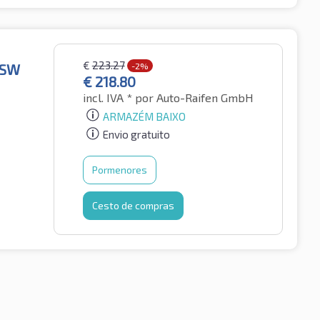
€
223.27
BSW
-2%
€
218.80
incl. IVA *
por Auto-Raifen GmbH
ARMAZÉM BAIXO
Envio gratuito
Pormenores
Cesto de compras