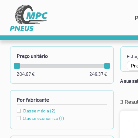
Preço unitário
Esta
204.67
€
249.37
€
A sua se
Por fabricante
3 Resu
Classe média
(2)
Classe económica
(1)