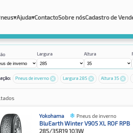
Pneus
▾
Ajuda
▾
Contacto
Sobre nós
Cadastro de Vend
Largura
Altura
ção
leção:
Pneus de inverno
Largura 285
Altura 35
ltados
Yokohama
Pneus de inverno
BluEarth Winter V905 XL ROF RPB
285/35R19
103W