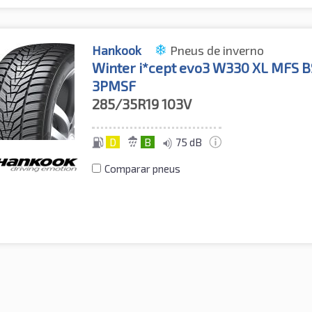
Hankook
Pneus de inverno
Winter i*cept evo3 W330 XL MFS 
3PMSF
285/35R19
103V
D
B
75 dB
Comparar pneus