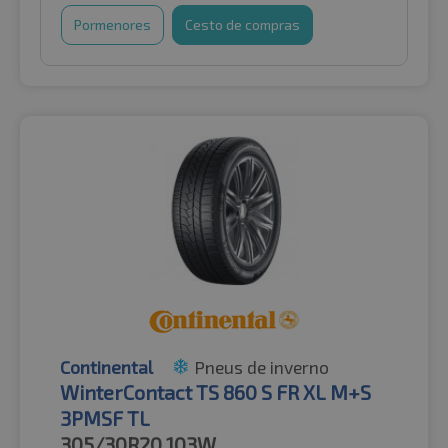
Pormenores
Cesto de compras
Continental
Pneus de inverno
WinterContact TS 860 S FR XL M+S
3PMSF TL
305/30R20
103W