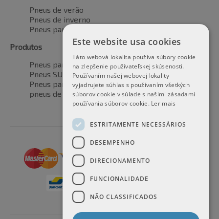
Pneus de verão
Pneus de inverno
Pneus para todas as estações
Este website usa cookies
Produtos
Táto webová lokalita používa súbory cookie
Pneus para automóveis
na zlepšenie používateľskej skúsenosti.
Pneus SUV / 4x4
Používaním našej webovej lokality
Pneus para veículos de transporte
vyjadrujete súhlas s používaním všetkých
pneus de motocicleta
súborov cookie v súlade s našimi zásadami
používania súborov cookie.
Ler mais
ESTRITAMENTE NECESSÁRIOS
DESEMPENHO
DIRECIONAMENTO
FUNCIONALIDADE
NÃO CLASSIFICADOS