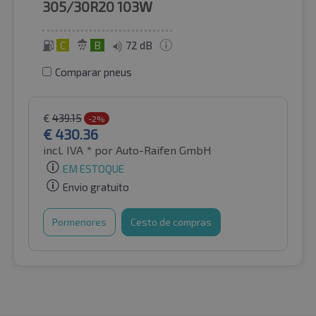
305/30R20
103W
C
B
72 dB
Comparar pneus
€
439.15
-2%
€
430.36
incl. IVA *
por Auto-Raifen GmbH
EM ESTOQUE
Envio gratuito
Pormenores
Cesto de compras