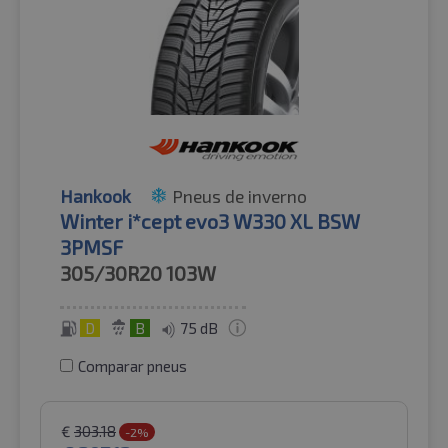
Hankook
Pneus de inverno
Winter i*cept evo3 W330 XL BSW
3PMSF
305/30R20
103W
D
B
75 dB
Comparar pneus
€
303.18
-2%