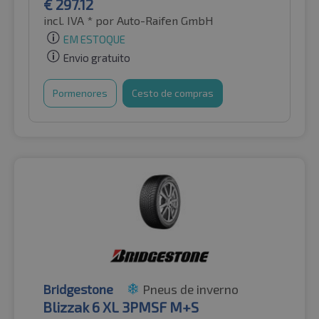
€
297.12
incl. IVA *
por Auto-Raifen GmbH
EM ESTOQUE
Envio gratuito
Pormenores
Cesto de compras
Bridgestone
Pneus de inverno
Blizzak 6 XL 3PMSF M+S