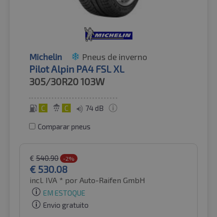
Michelin
Pneus de inverno
Pilot Alpin PA4 FSL XL
305/30R20
103W
C
C
74 dB
Comparar pneus
€
540.90
-2%
€
530.08
incl. IVA *
por Auto-Raifen GmbH
EM ESTOQUE
Envio gratuito