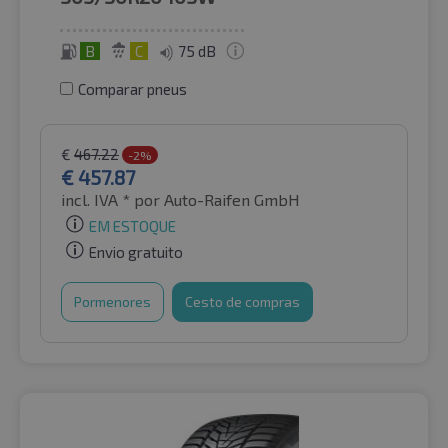
B
C
75 dB
Comparar pneus
€
467.22
-2%
€
457.87
incl. IVA *
por Auto-Raifen GmbH
EM ESTOQUE
Envio gratuito
Pormenores
Cesto de compras