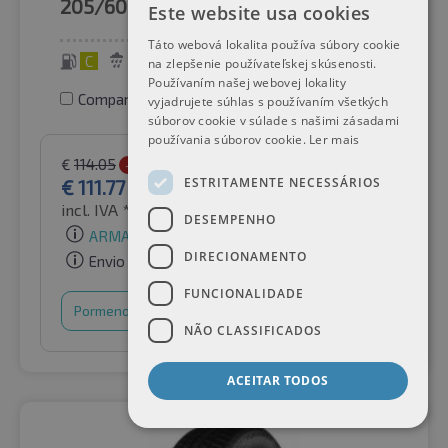
205/60R16
96H
Este website usa cookies
Táto webová lokalita používa súbory cookie
C
B
72 dB
na zlepšenie používateľskej skúsenosti.
Používaním našej webovej lokality
Comparar pneus
vyjadrujete súhlas s používaním všetkých
súborov cookie v súlade s našimi zásadami
používania súborov cookie.
Ler mais
€
114.05
-2%
ESTRITAMENTE NECESSÁRIOS
€
111.77
incl. IVA *
por Auto-Raifen GmbH
DESEMPENHO
ARMAZÉM BAIXO
DIRECIONAMENTO
Envio gratuito
FUNCIONALIDADE
Pormenores
Cesto de compras
NÃO CLASSIFICADOS
ACEITAR TODOS