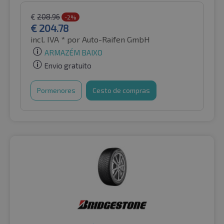
€
208.96
-2%
€
204.78
incl. IVA *
por Auto-Raifen GmbH
ARMAZÉM BAIXO
Envio gratuito
Pormenores
Cesto de compras