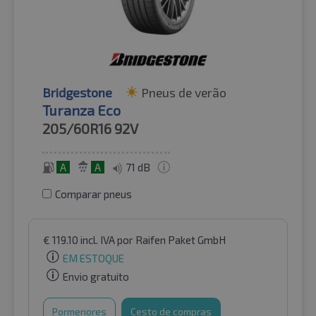
Bridgestone
Pneus de verão
Turanza Eco
205/60R16
92V
A
A
71 dB
Comparar pneus
€
119.10
incl. IVA
por Raifen Paket GmbH
EM ESTOQUE
Envio gratuito
Pormenores
Cesto de compras