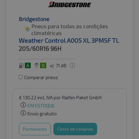
Bridgestone
Pneus para todas as condições
climatéricas
Weather Control A005 XL 3PMSF TL
205/60R16
96H
A
B
71 dB
Comparar pneus
€
130.22
incl. IVA
por Raifen Paket GmbH
EM ESTOQUE
Envio gratuito
Pormenores
Cesto de compras