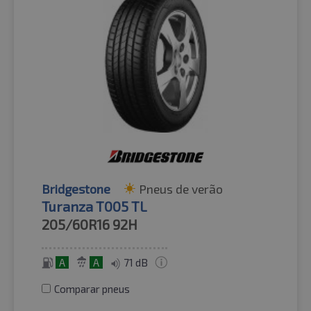
Bridgestone
Pneus de verão
Turanza T005 TL
205/60R16
92H
A
A
71 dB
Comparar pneus