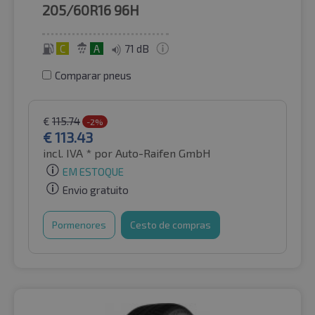
205/60R16
96H
C
A
71 dB
Comparar pneus
€
115.74
-2%
€
113.43
incl. IVA *
por Auto-Raifen GmbH
EM ESTOQUE
Envio gratuito
Pormenores
Cesto de compras