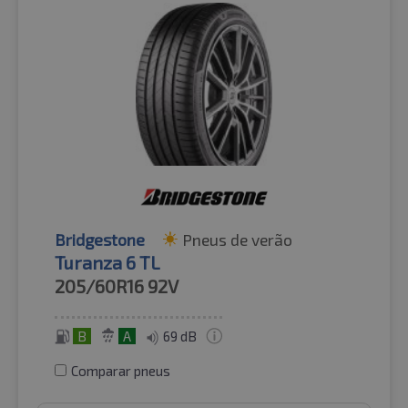
Bridgestone
Pneus de verão
Turanza 6 TL
205/60R16
92V
B
A
69 dB
Comparar pneus