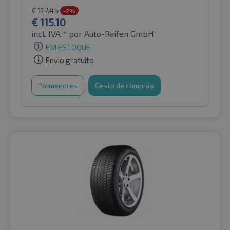
€
117.45
-2%
€
115.10
incl. IVA *
por Auto-Raifen GmbH
EM ESTOQUE
Envio gratuito
Pormenores
Cesto de compras