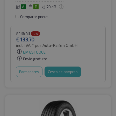
A
B
70 dB
Comparar pneus
€
136.43
-2%
€
133.70
incl. IVA *
por Auto-Raifen GmbH
EM ESTOQUE
Envio gratuito
Pormenores
Cesto de compras