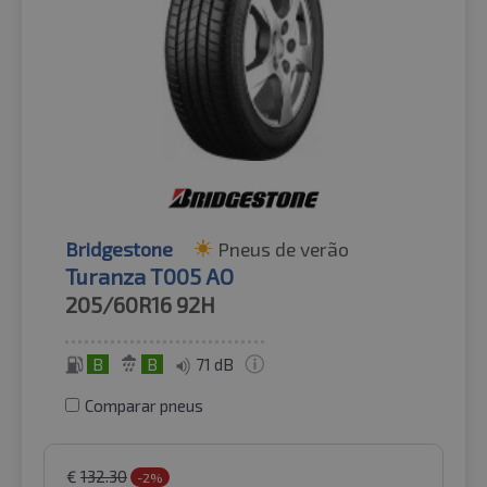
Bridgestone
Pneus de verão
Turanza T005 AO
205/60R16
92H
B
B
71 dB
Comparar pneus
€
132.30
-2%