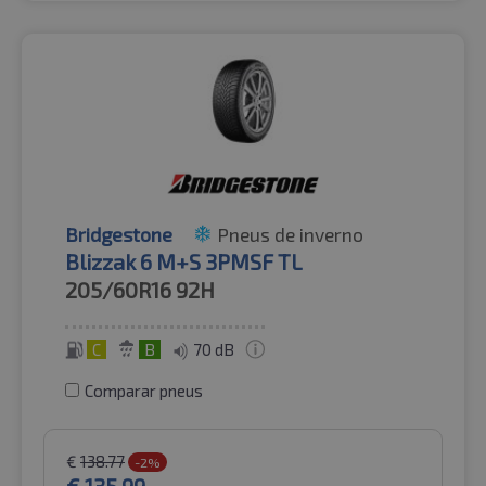
Bridgestone
Pneus de inverno
Blizzak 6 M+S 3PMSF TL
205/60R16
92H
C
B
70 dB
Comparar pneus
€
138.77
-2%
€
135.99