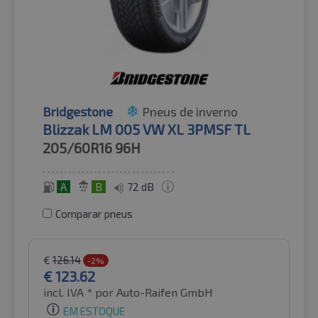
Bridgestone
Pneus de inverno
Blizzak LM 005 VW XL 3PMSF TL
205/60R16
96H
A
B
72 dB
Comparar pneus
€
126.14
-2%
€
123.62
incl. IVA *
por Auto-Raifen GmbH
EM ESTOQUE