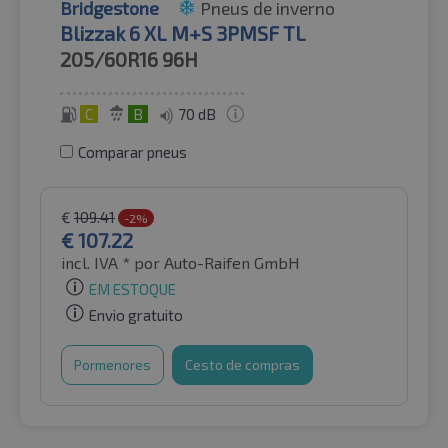
Bridgestone
Pneus de inverno
Blizzak 6 XL M+S 3PMSF TL
205/60R16
96H
C
B
70 dB
Comparar pneus
€
109.41
-2%
€
107.22
incl. IVA *
por Auto-Raifen GmbH
EM ESTOQUE
Envio gratuito
Pormenores
Cesto de compras