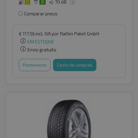
C
B
70 dB
Comparar pneus
€
117.56
incl. IVA
por Raifen Paket GmbH
EM ESTOQUE
Envio gratuito
Pormenores
Cesto de compras