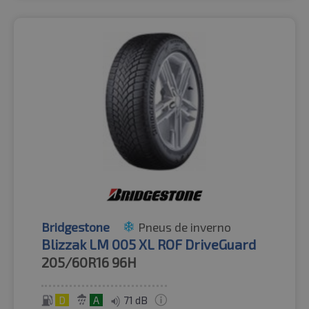
Bridgestone
Pneus de inverno
Blizzak LM 005 XL ROF DriveGuard
205/60R16
96H
D
A
71 dB