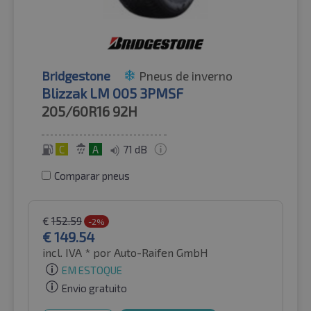
Bridgestone
Pneus de inverno
Blizzak LM 005 3PMSF
205/60R16
92H
C
A
71 dB
Comparar pneus
€
152.59
-2%
€
149.54
incl. IVA *
por Auto-Raifen GmbH
EM ESTOQUE
Envio gratuito