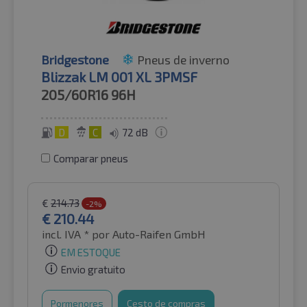
Bridgestone
Pneus de inverno
Blizzak LM 001 XL 3PMSF
205/60R16
96H
D
C
72 dB
Comparar pneus
€
214.73
-2%
€
210.44
incl. IVA *
por Auto-Raifen GmbH
EM ESTOQUE
Envio gratuito
Pormenores
Cesto de compras