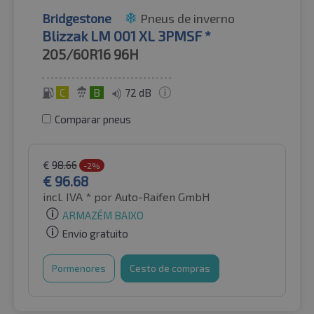
Bridgestone
Pneus de inverno
Blizzak LM 001 XL 3PMSF *
205/60R16
96H
C
B
72 dB
Comparar pneus
€
98.66
-2%
€
96.68
incl. IVA *
por Auto-Raifen GmbH
ARMAZÉM BAIXO
Envio gratuito
Pormenores
Cesto de compras