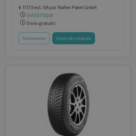
€
117.13
incl. IVA
por Raifen Paket GmbH
EM ESTOQUE
Envio gratuito
Pormenores
Cesto de compras