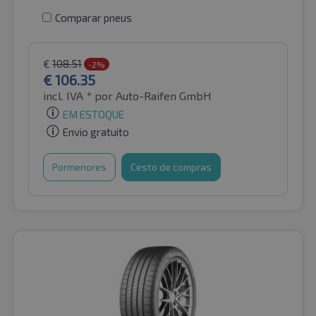
Comparar pneus
€
108.51
-2%
€
106.35
incl. IVA *
por Auto-Raifen GmbH
EM ESTOQUE
Envio gratuito
Pormenores
Cesto de compras