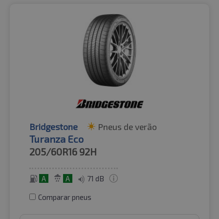
Bridgestone
Pneus de verão
Turanza Eco
205/60R16
92H
A
A
71 dB
Comparar pneus