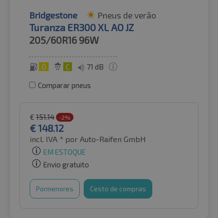
Bridgestone
Pneus de verão
Turanza ER300 XL AO JZ
205/60R16
96W
D
C
71 dB
Comparar pneus
€
151.14
-2%
€
148.12
incl. IVA *
por Auto-Raifen GmbH
EM ESTOQUE
Envio gratuito
Pormenores
Cesto de compras