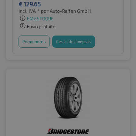
€
129.65
incl. IVA *
por Auto-Raifen GmbH
EM ESTOQUE
Envio gratuito
Pormenores
Cesto de compras