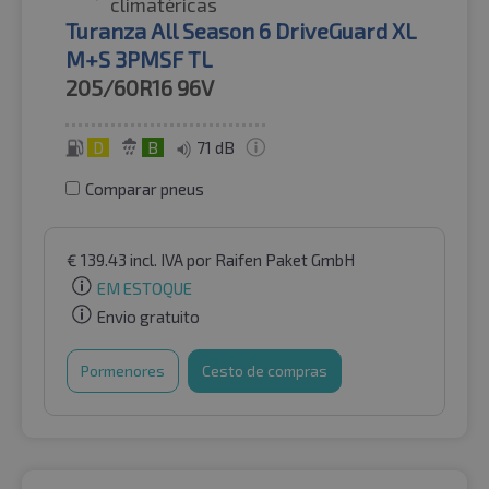
climatéricas
Turanza All Season 6 DriveGuard XL
M+S 3PMSF TL
205/60R16
96V
D
B
71 dB
Comparar pneus
€
139.43
incl. IVA
por Raifen Paket GmbH
EM ESTOQUE
Envio gratuito
Pormenores
Cesto de compras