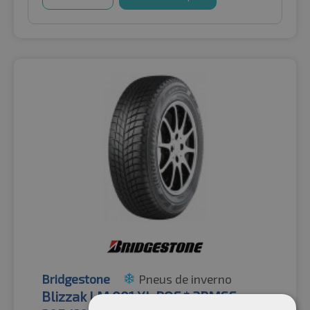
Bridgestone
Pneus de inverno
Blizzak LM 001 XL ROF * 3PMSF