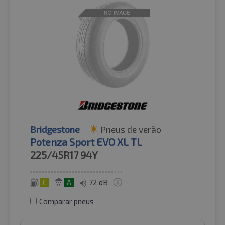
Bridgestone
Pneus de verão
Potenza Sport EVO XL TL
225/45R17
94Y
C
A
72 dB
Comparar pneus