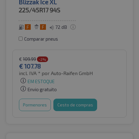
Blizzak Ice XL
225/45R17
94S
F
F
72 dB
Comparar pneus
€
109.99
-2%
€
107.78
incl. IVA *
por Auto-Raifen GmbH
EM ESTOQUE
Envio gratuito
Pormenores
Cesto de compras