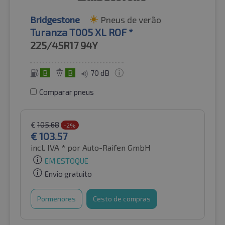
Bridgestone
Pneus de verão
Turanza T005 XL ROF *
225/45R17
94Y
B
B
70 dB
Comparar pneus
€
105.68
-2%
€
103.57
incl. IVA *
por Auto-Raifen GmbH
EM ESTOQUE
Envio gratuito
Pormenores
Cesto de compras