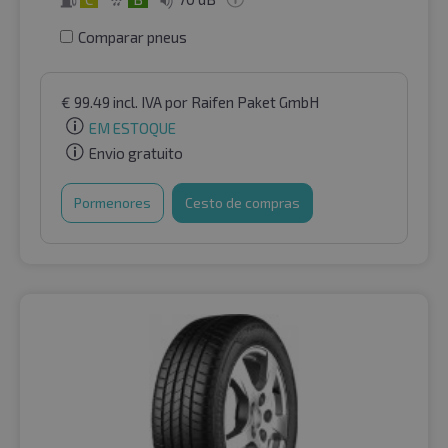
Comparar pneus
€
99.49
incl. IVA
por Raifen Paket GmbH
EM ESTOQUE
Envio gratuito
Pormenores
Cesto de compras