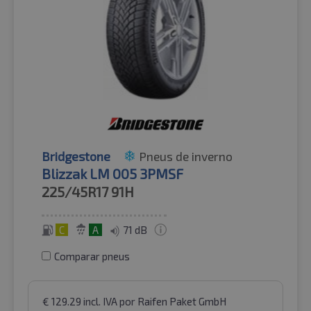
Bridgestone
Pneus de inverno
Blizzak LM 005 3PMSF
225/45R17
91H
C
A
71 dB
Comparar pneus
€
129.29
incl. IVA
por Raifen Paket GmbH