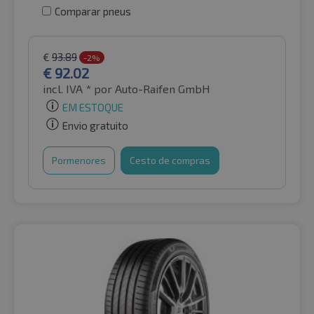
Comparar pneus
€
93.89
-2%
€
92.02
incl. IVA *
por Auto-Raifen GmbH
EM ESTOQUE
Envio gratuito
Pormenores
Cesto de compras