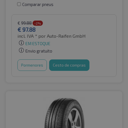
Comparar pneus
€
99.88
-2%
€
97.88
incl. IVA *
por Auto-Raifen GmbH
EM ESTOQUE
Envio gratuito
Pormenores
Cesto de compras