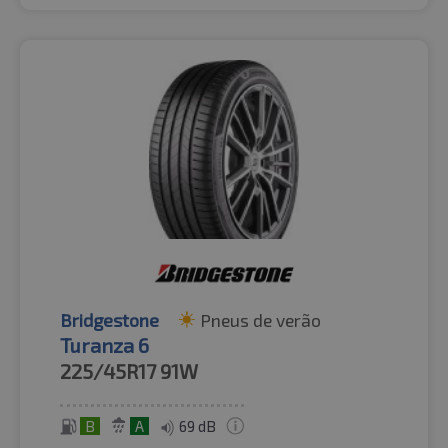
Bridgestone
Pneus de verão
Turanza 6
225/45R17
91W
B
A
69 dB