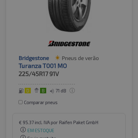
Bridgestone
Pneus de verão
Turanza T001 MO
225/45R17
91V
D
B
71 dB
Comparar pneus
€
95.37
incl. IVA
por Raifen Paket GmbH
EM ESTOQUE