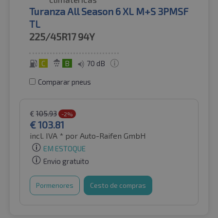
Turanza All Season 6 XL M+S 3PMSF
TL
225/45R17
94Y
C
B
70 dB
Comparar pneus
€
105.93
-2%
€
103.81
incl. IVA *
por Auto-Raifen GmbH
EM ESTOQUE
Envio gratuito
Pormenores
Cesto de compras