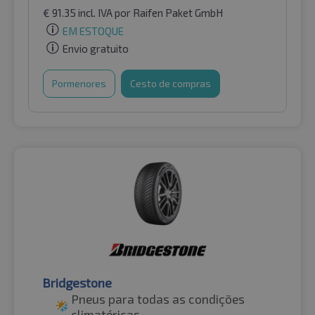
€
91.35
incl. IVA
por Raifen Paket GmbH
EM ESTOQUE
Envio gratuito
Pormenores
Cesto de compras
Bridgestone
Pneus para todas as condições
climatéricas