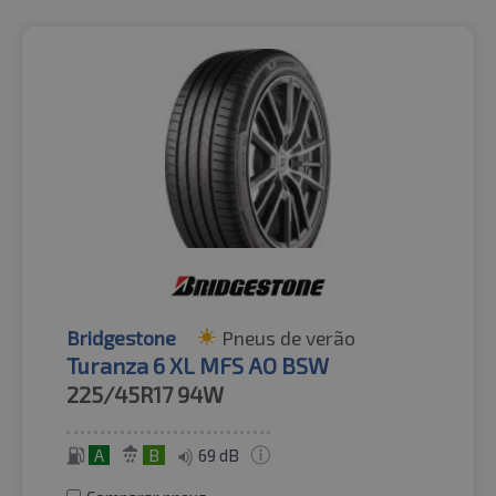
Bridgestone
Pneus de verão
Turanza 6 XL MFS AO BSW
225/45R17
94W
A
B
69 dB