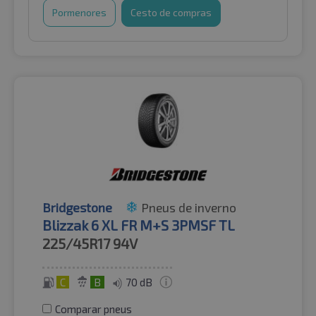
Pormenores
Cesto de compras
Bridgestone
Pneus de inverno
Blizzak 6 XL FR M+S 3PMSF TL
225/45R17
94V
C
B
70 dB
Comparar pneus