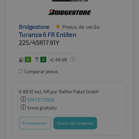
Bridgestone
Pneus de verão
Turanza 6 FR Enliten
225/45R17
91Y
B
A
69 dB
Comparar pneus
€
89.91
incl. IVA
por Raifen Paket GmbH
EM ESTOQUE
Envio gratuito
Pormenores
Cesto de compras