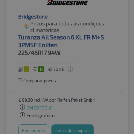
Bridgestone
Pneus para todas as condições
climatéricas
Turanza All Season 6 XL FR M+S
3PMSF Enliten
225/45R17
94W
C
B
70 dB
Comparar pneus
€
99.30
incl. IVA
por Raifen Paket GmbH
EM ESTOQUE
Envio gratuito
Pormenores
Cesto de compras