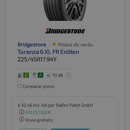
Bridgestone
Pneus de verão
Turanza 6 XL FR Enliten
225/45R17
94Y
B
A
70 dB
Comparar pneus
€
92.46
incl. IVA
por Raifen Paket GmbH
EM ESTOQUE
Envio gratuito