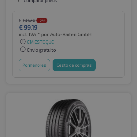
Comparar pneus
€
101.20
-2%
€
99.19
incl. IVA *
por Auto-Raifen GmbH
EM ESTOQUE
Envio gratuito
Pormenores
Cesto de compras