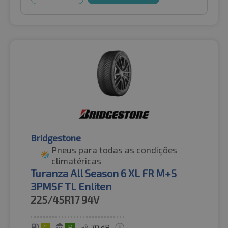
Bridgestone
Pneus para todas as condições
climatéricas
Turanza All Season 6 XL FR M+S
3PMSF TL Enliten
225/45R17
94V
C
B
70 dB