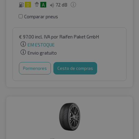
D
A
72 dB
Comparar pneus
€
97.00
incl. IVA
por Raifen Paket GmbH
EM ESTOQUE
Envio gratuito
Pormenores
Cesto de compras