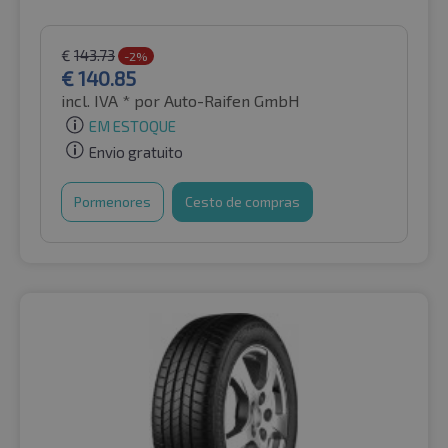
€
143.73
-2%
€
140.85
incl. IVA *
por Auto-Raifen GmbH
EM ESTOQUE
Envio gratuito
Pormenores
Cesto de compras