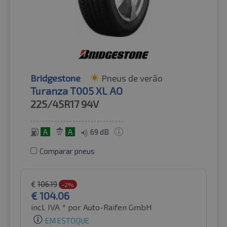
Bridgestone
Pneus de verão
Turanza T005 XL AO
225/45R17
94V
A
A
69 dB
Comparar pneus
€
106.19
-2%
€
104.06
incl. IVA *
por Auto-Raifen GmbH
EM ESTOQUE