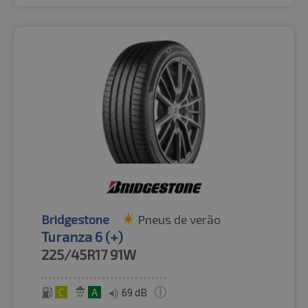
Bridgestone
Pneus de verão
Turanza 6 (+)
225/45R17
91W
C
A
69 dB