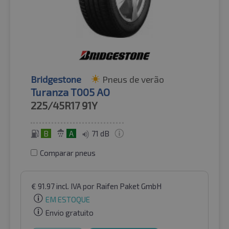
Bridgestone
Pneus de verão
Turanza T005 AO
225/45R17
91Y
B
A
71 dB
Comparar pneus
€
91.97
incl. IVA
por Raifen Paket GmbH
EM ESTOQUE
Envio gratuito