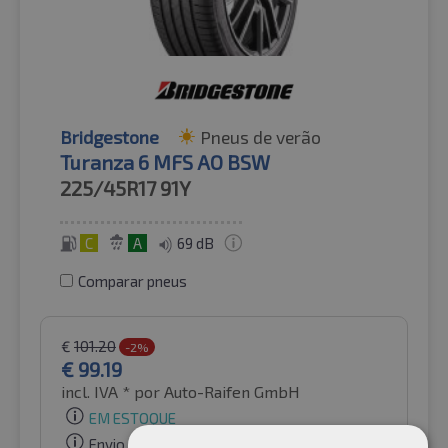
Bridgestone
Pneus de verão
Turanza 6 MFS AO BSW
225/45R17
91Y
C
A
69 dB
Comparar pneus
€
101.20
-2%
€
99.19
incl. IVA *
por Auto-Raifen GmbH
EM ESTOQUE
Envio gratuito