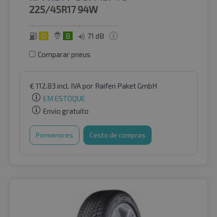
225/45R17
94W
D
B
71 dB
Comparar pneus
€
112.83
incl. IVA
por Raifen Paket GmbH
EM ESTOQUE
Envio gratuito
Pormenores
Cesto de compras