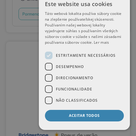
Este website usa cookies
Táto webová lokalita používa súbory cookie
Pormenores
Cesto de compras
na zlepšenie používateľskej skúsenosti.
Používaním našej webovej lokality
vyjadrujete súhlas s používaním všetkých
súborov cookie v súlade s našimi zásadami
používania súborov cookie.
Ler mais
ESTRITAMENTE NECESSÁRIOS
DESEMPENHO
DIRECIONAMENTO
FUNCIONALIDADE
NÃO CLASSIFICADOS
ACEITAR TODOS
Bridgestone
Pneus de verão