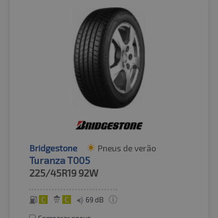
Bridgestone
Pneus de verão
Turanza T005
225/45R19
92W
C
C
69 dB
Comparar pneus