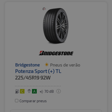
Bridgestone
Pneus de verão
Potenza Sport (+) TL
225/45R19
92W
C
A
70 dB
Comparar pneus