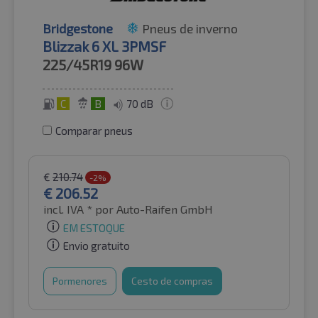
Bridgestone
Pneus de inverno
Blizzak 6 XL 3PMSF
225/45R19
96W
C
B
70 dB
Comparar pneus
€
210.74
-2%
€
206.52
incl. IVA *
por Auto-Raifen GmbH
EM ESTOQUE
Envio gratuito
Pormenores
Cesto de compras