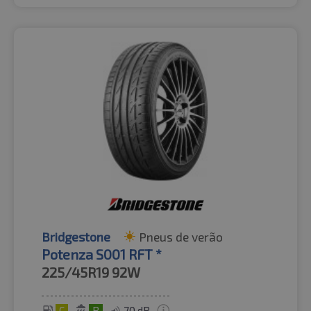
Bridgestone
Pneus de verão
Potenza S001 RFT *
225/45R19
92W
C
B
70 dB