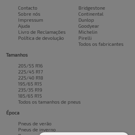
Contacto
Bridgestone
Sobre nós
Continental
Impressum
Dunlop
Ajuda
Goodyear
Livro de Reclamações
Michelin
Política de devolução
Pirelli
Todos os fabricantes
Tamanhos
205/55 R16
225/45 R17
225/40 R18
195/65 R15
235/35 R19
185/65 R15
Todos os tamanhos de pneus
Época
Pneus de verão
Pneus de inverno