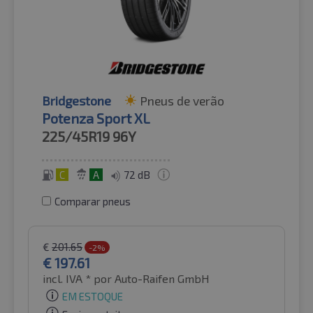
Bridgestone
Pneus de verão
Potenza Sport XL
225/45R19
96Y
C
A
72 dB
Comparar pneus
€
201.65
-2%
€
197.61
incl. IVA *
por Auto-Raifen GmbH
EM ESTOQUE