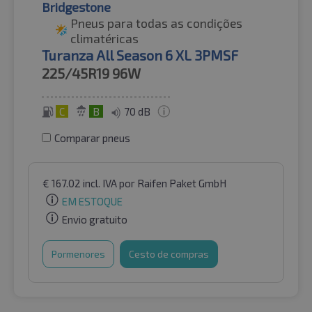
Bridgestone
Pneus para todas as condições
climatéricas
Turanza All Season 6 XL 3PMSF
225/45R19
96W
C
B
70 dB
Comparar pneus
€
167.02
incl. IVA
por Raifen Paket GmbH
EM ESTOQUE
Envio gratuito
Pormenores
Cesto de compras