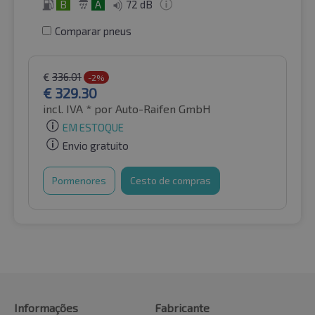
B
A
72 dB
Comparar pneus
€
336.01
-2%
€
329.30
incl. IVA *
por Auto-Raifen GmbH
EM ESTOQUE
Envio gratuito
Pormenores
Cesto de compras
Informações
Fabricante