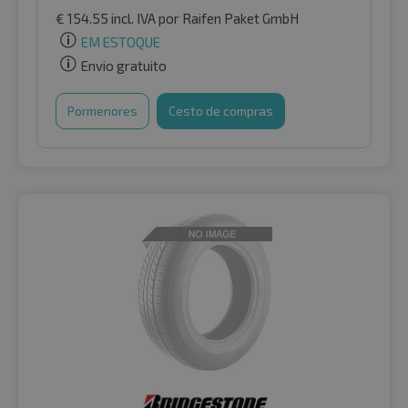
€
154.55
incl. IVA
por Raifen Paket GmbH
EM ESTOQUE
Envio gratuito
Pormenores
Cesto de compras