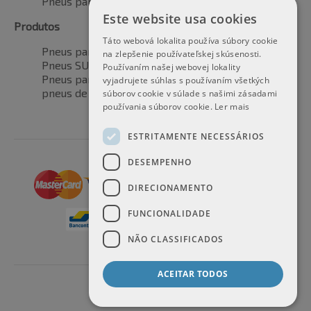
Pneus para todas as estações
Este website usa cookies
Produtos
Táto webová lokalita používa súbory cookie
Pneus para automóveis
na zlepšenie používateľskej skúsenosti.
Pneus SUV / 4x4
Používaním našej webovej lokality
Pneus para veículos de transporte
vyjadrujete súhlas s používaním všetkých
pneus de motocicleta
súborov cookie v súlade s našimi zásadami
používania súborov cookie.
Ler mais
ESTRITAMENTE NECESSÁRIOS
DESEMPENHO
DIRECIONAMENTO
FUNCIONALIDADE
NÃO CLASSIFICADOS
ACEITAR TODOS