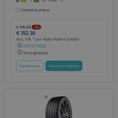
Comparar pneus
€
196.28
-2%
€
192.36
incl. IVA *
por Auto-Raifen GmbH
EM ESTOQUE
Envio gratuito
Pormenores
Cesto de compras