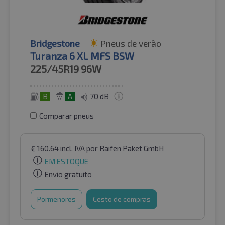
Bridgestone
Pneus de verão
Turanza 6 XL MFS BSW
225/45R19
96W
B
A
70 dB
Comparar pneus
€
160.64
incl. IVA
por Raifen Paket GmbH
EM ESTOQUE
Envio gratuito
Pormenores
Cesto de compras