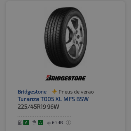
Bridgestone
Pneus de verão
Turanza T005 XL MFS BSW
225/45R19
96W
A
A
69 dB