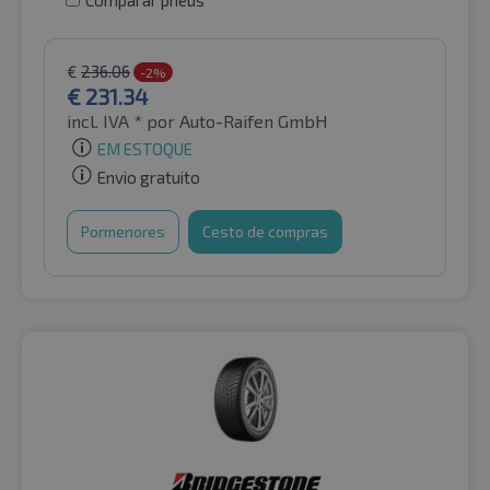
€
236.06
-2%
€
231.34
incl. IVA *
por Auto-Raifen GmbH
EM ESTOQUE
Envio gratuito
Pormenores
Cesto de compras