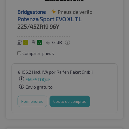
Bridgestone
Pneus de verão
Potenza Sport EVO XL TL
225/45ZR19
96Y
C
A
72 dB
Comparar pneus
€
156.21
incl. IVA
por Raifen Paket GmbH
EM ESTOQUE
Envio gratuito
Pormenores
Cesto de compras