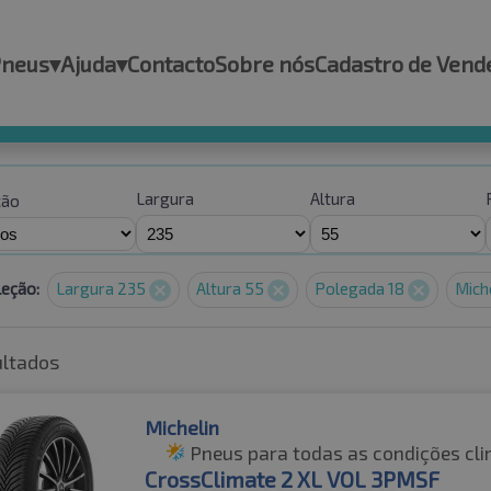
Pneus
▾
Ajuda
▾
Contacto
Sobre nós
Cadastro de Vend
Largura
Altura
ção
leção:
Largura 235
Altura 55
Polegada 18
Mich
ultados
Michelin
Pneus para todas as condições cli
CrossClimate 2 XL VOL 3PMSF