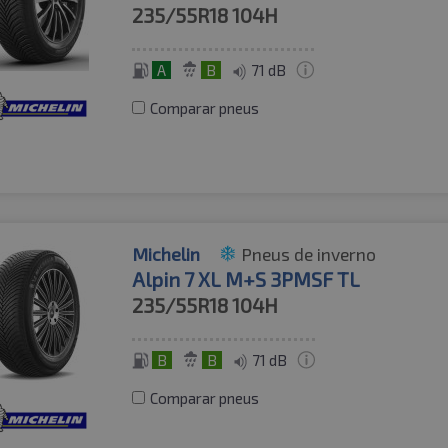
235/55R18
104H
A
B
71 dB
Comparar pneus
Michelin
Pneus de inverno
Alpin 7 XL M+S 3PMSF TL
235/55R18
104H
B
B
71 dB
Comparar pneus