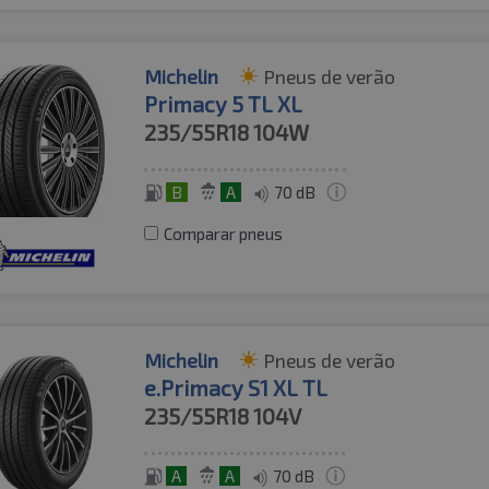
Michelin
Pneus de verão
Primacy 5 TL XL
235/55R18
104W
B
A
70 dB
Comparar pneus
Michelin
Pneus de verão
e.Primacy S1 XL TL
235/55R18
104V
A
A
70 dB