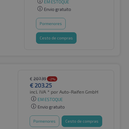
EM ESTOQUE
Envio gratuito
Pormenores
Cesto de compras
€
207.39
-2%
€
203.25
incl. IVA *
por Auto-Raifen GmbH
EM ESTOQUE
Envio gratuito
Pormenores
Cesto de compras