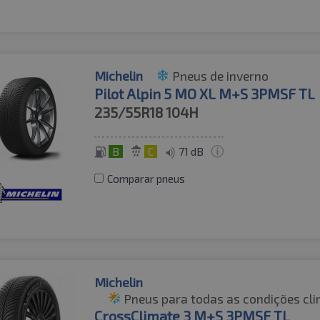
Michelin
Pneus de inverno
Pilot Alpin 5 MO XL M+S 3PMSF TL
235/55R18
104H
B
C
71 dB
Comparar pneus
Michelin
Pneus para todas as condições cli
CrossClimate 3 M+S 3PMSF TL