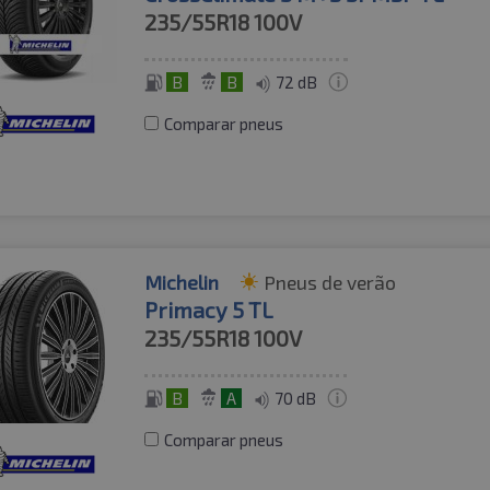
235/55R18
100V
B
B
72 dB
Comparar pneus
Michelin
Pneus de verão
Primacy 5 TL
235/55R18
100V
B
A
70 dB
Comparar pneus