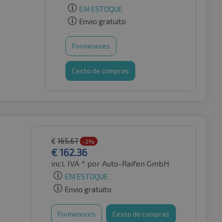
EM ESTOQUE
Envio gratuito
Pormenores
Cesto de compras
€
165.67
-2%
€
162.36
incl. IVA *
por Auto-Raifen GmbH
EM ESTOQUE
Envio gratuito
Pormenores
Cesto de compras