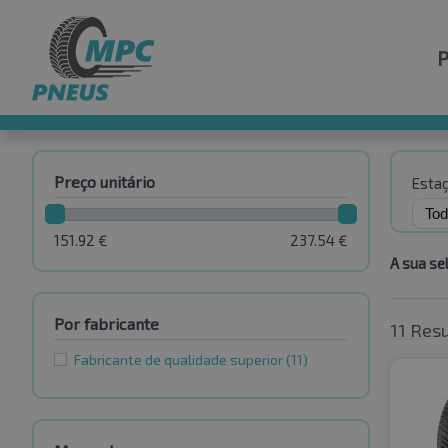
Preço unitário
Esta
151.92
€
237.54
€
A sua se
Por fabricante
11 Res
Fabricante de qualidade superior
(11)