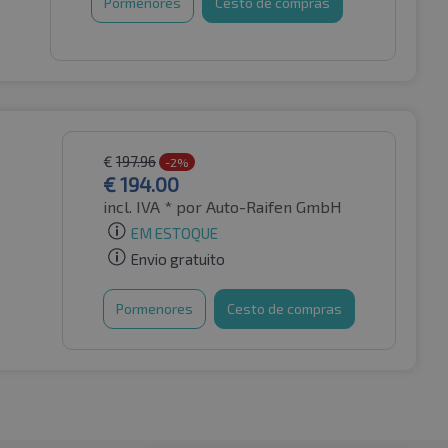
Pormenores
Cesto de compras
€
197.96
-2%
€
194.00
incl. IVA *
por Auto-Raifen GmbH
EM ESTOQUE
Envio gratuito
Pormenores
Cesto de compras