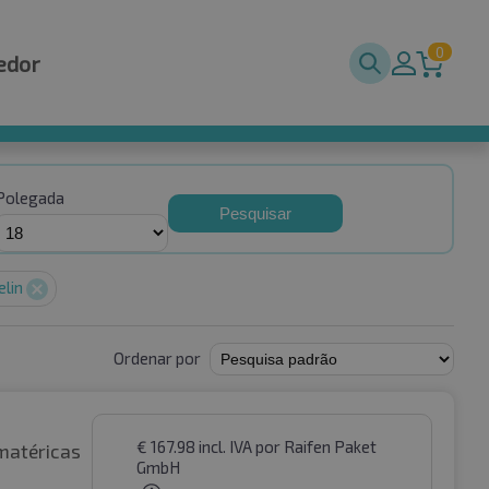
0
edor
Polegada
Pesquisar
elin
Ordenar por
€
167.98
incl. IVA
por Raifen Paket
matéricas
GmbH