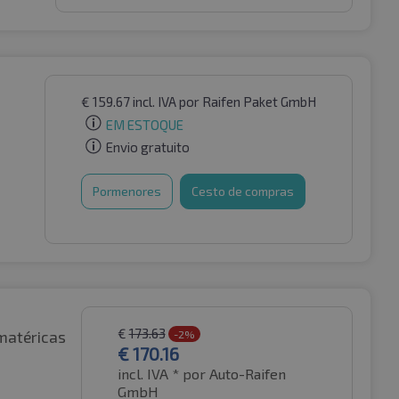
€
159.67
incl. IVA
por Raifen Paket GmbH
EM ESTOQUE
Envio gratuito
Pormenores
Cesto de compras
€
173.63
matéricas
-2%
€
170.16
incl. IVA *
por Auto-Raifen
GmbH