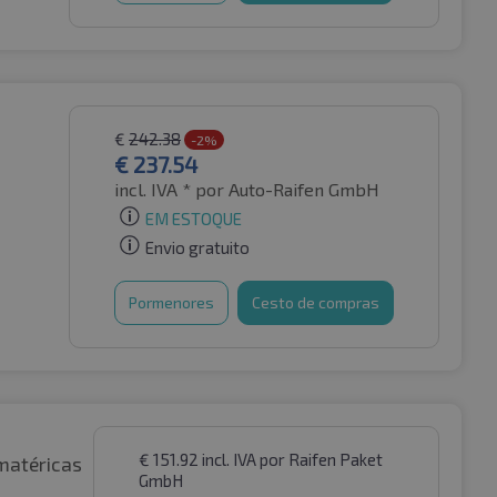
€
242.38
-2%
€
237.54
incl. IVA *
por Auto-Raifen GmbH
EM ESTOQUE
Envio gratuito
Pormenores
Cesto de compras
€
151.92
incl. IVA
por Raifen Paket
matéricas
GmbH