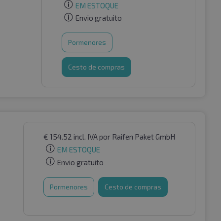
EM ESTOQUE
Envio gratuito
Pormenores
Cesto de compras
€
154.52
incl. IVA
por Raifen Paket GmbH
EM ESTOQUE
Envio gratuito
Pormenores
Cesto de compras