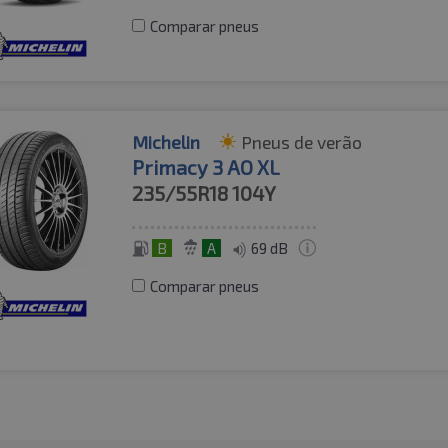
Comparar pneus
Michelin
Pneus de verão
Primacy 3 AO XL
235/55R18
104Y
B
A
69 dB
Comparar pneus