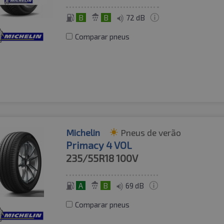
B
B
72 dB
Comparar pneus
Michelin
Pneus de verão
Primacy 4 VOL
235/55R18
100V
A
B
69 dB
Comparar pneus