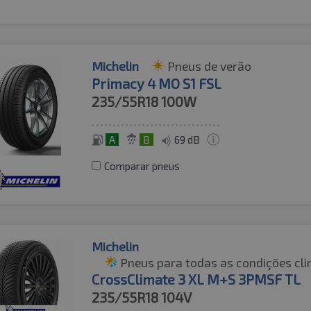
Michelin
Pneus de verão
Primacy 4 MO S1 FSL
235/55R18
100W
A
B
69 dB
Comparar pneus
Michelin
Pneus para todas as condições cli
CrossClimate 3 XL M+S 3PMSF TL
235/55R18
104V