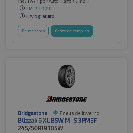
incl. IVA *
por Auto-Raifen GmbH
EM ESTOQUE
Envio gratuito
Pormenores
Cesto de compras
Bridgestone
Pneus de inverno
Blizzak 6 XL BSW M+S 3PMSF
245/50R19
105W