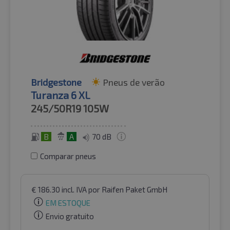
Bridgestone
Pneus de verão
Turanza 6 XL
245/50R19
105W
B
A
70 dB
Comparar pneus
€
186.30
incl. IVA
por Raifen Paket GmbH
EM ESTOQUE
Envio gratuito