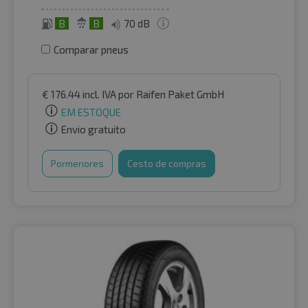
B
B
70 dB
Comparar pneus
€
176.44
incl. IVA
por Raifen Paket GmbH
EM ESTOQUE
Envio gratuito
Pormenores
Cesto de compras