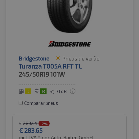
Bridgestone
Pneus de verão
Turanza T005A RFT TL
245/50R19
101W
D
B
71 dB
Comparar pneus
€
289.44
-2%
€
283.65
incl. IVA *
por Auto-Raifen GmbH