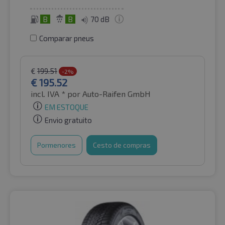
B
B
70 dB
Comparar pneus
€
199.51
-2%
€
195.52
incl. IVA *
por Auto-Raifen GmbH
EM ESTOQUE
Envio gratuito
Pormenores
Cesto de compras