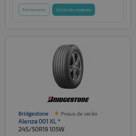
Pormenores
Cesto de compras
Bridgestone
Pneus de verão
Alenza 001 XL *
245/50R19
105W