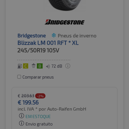
Bridgestone
Pneus de inverno
Blizzak LM 001 RFT * XL
245/50R19
105V
C
B
72 dB
Comparar pneus
€
203.63
-2%
€
199.56
incl. IVA *
por Auto-Raifen GmbH
EM ESTOQUE
Envio gratuito