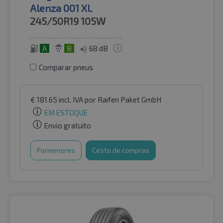
Alenza 001 XL
245/50R19
105W
A
B
68 dB
Comparar pneus
€
181.65
incl. IVA
por Raifen Paket GmbH
EM ESTOQUE
Envio gratuito
Pormenores
Cesto de compras