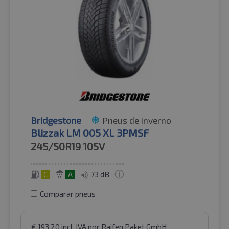
Bridgestone
Pneus de inverno
Blizzak LM 005 XL 3PMSF
245/50R19
105V
C
A
73 dB
Comparar pneus
€
193.20
incl. IVA
por Raifen Paket GmbH