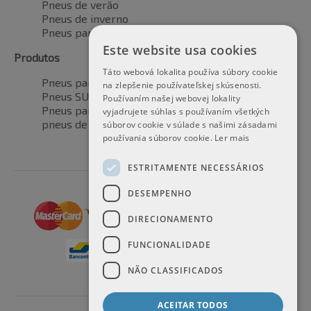
Pneus de verão
Pneus de inverno
Pneus para todas as estações
Este website usa cookies
Produtos
Táto webová lokalita používa súbory cookie
Pneus para automóveis
na zlepšenie používateľskej skúsenosti.
Pneus SUV / 4x4
Používaním našej webovej lokality
Pneus para veículos de transporte
vyjadrujete súhlas s používaním všetkých
pneus de motocicleta
súborov cookie v súlade s našimi zásadami
používania súborov cookie.
Ler mais
ESTRITAMENTE NECESSÁRIOS
DESEMPENHO
DIRECIONAMENTO
FUNCIONALIDADE
NÃO CLASSIFICADOS
ACEITAR TODOS