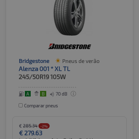
Bridgestone
Pneus de verão
Alenza 001 * XL TL
245/50R19
105W
A
B
70 dB
Comparar pneus
€
285.34
-2%
€
279.63