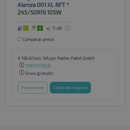
Alenza 001 XL RFT *
245/50R19
105W
C
B
71 dB
Comparar pneus
€
196.60
incl. IVA
por Raifen Paket GmbH
EM ESTOQUE
Envio gratuito
Pormenores
Cesto de compras