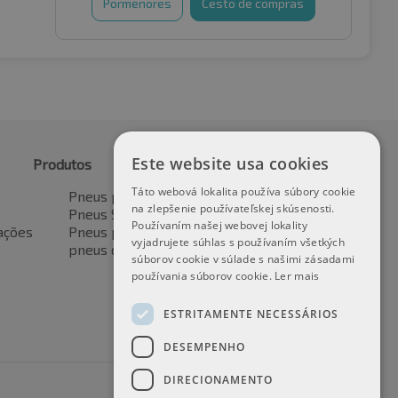
Pormenores
Cesto de compras
Este website usa cookies
Produtos
Táto webová lokalita používa súbory cookie
Pneus para automóveis
na zlepšenie používateľskej skúsenosti.
Pneus SUV / 4x4
Používaním našej webovej lokality
ações
Pneus para veículos de transporte
vyjadrujete súhlas s používaním všetkých
pneus de motocicleta
súborov cookie v súlade s našimi zásadami
používania súborov cookie.
Ler mais
ESTRITAMENTE NECESSÁRIOS
DESEMPENHO
DIRECIONAMENTO