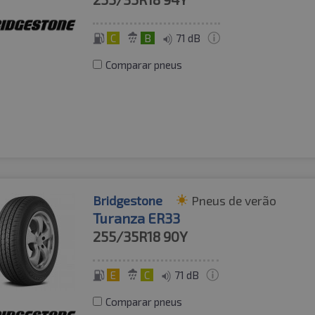
C
B
71 dB
Comparar pneus
Bridgestone
Pneus de verão
Turanza ER33
255/35R18
90Y
E
C
71 dB
Comparar pneus