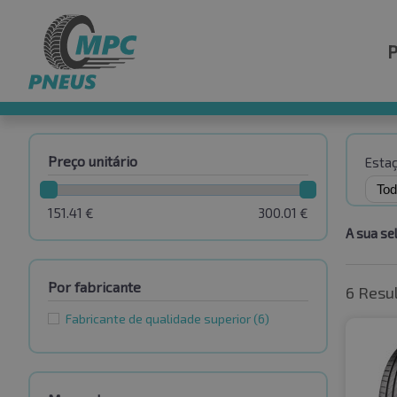
Preço unitário
Esta
151.41
€
300.01
€
A sua se
Por fabricante
6 Resu
Fabricante de qualidade superior
(6)