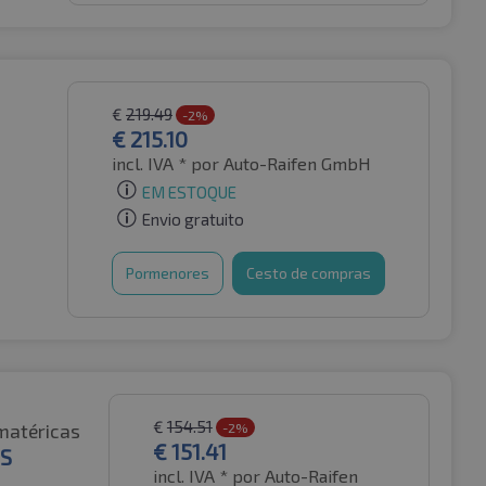
€
219.49
-2%
€
215.10
incl. IVA *
por Auto-Raifen GmbH
EM ESTOQUE
Envio gratuito
Pormenores
Cesto de compras
€
154.51
matéricas
-2%
€
151.41
+S
incl. IVA *
por Auto-Raifen