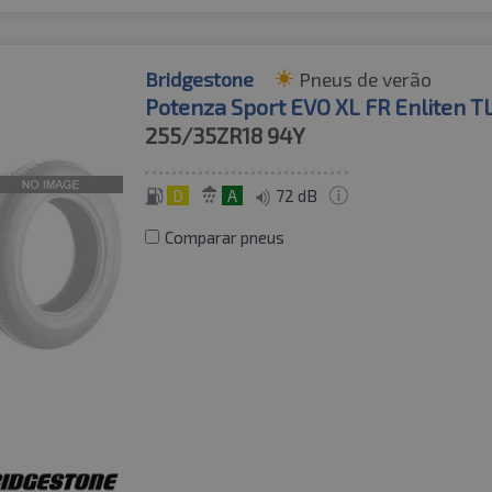
Bridgestone
Pneus de verão
Potenza Sport EVO XL FR Enliten T
255/35ZR18
94Y
D
A
72 dB
Comparar pneus