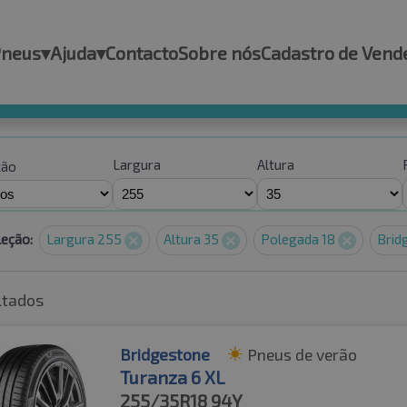
Pneus
▾
Ajuda
▾
Contacto
Sobre nós
Cadastro de Vend
Largura
Altura
ção
leção:
Largura 255
Altura 35
Polegada 18
Brid
ltados
Bridgestone
Pneus de verão
Turanza 6 XL
255/35R18
94Y