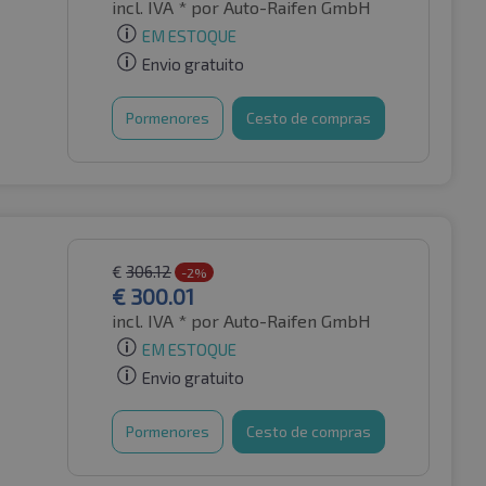
incl. IVA *
por Auto-Raifen GmbH
EM ESTOQUE
Envio gratuito
Pormenores
Cesto de compras
€
306.12
-2%
€
300.01
incl. IVA *
por Auto-Raifen GmbH
EM ESTOQUE
Envio gratuito
Pormenores
Cesto de compras