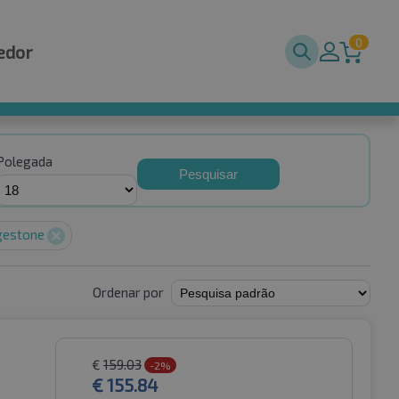
0
edor
Polegada
Pesquisar
gestone
Ordenar por
€
159.03
-2%
€
155.84