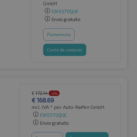
GmbH
EM ESTOQUE
Envio gratuito
Pormenores
Cesto de compras
€
172.14
-2%
€
168.69
incl. IVA *
por Auto-Raifen GmbH
EM ESTOQUE
Envio gratuito