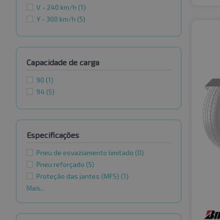
V - 240 km/h
(1)
Y - 300 km/h
(5)
Capacidade de carga
90
(1)
94
(5)
Especificações
Pneu de esvaziamento limitado
(0)
Pneu reforçado
(5)
Proteção das jantes (MFS)
(1)
Mais...