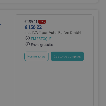
€
159.41
L
-2%
€
156.22
incl. IVA *
por Auto-Raifen GmbH
EM ESTOQUE
Envio gratuito
Pormenores
Cesto de compras