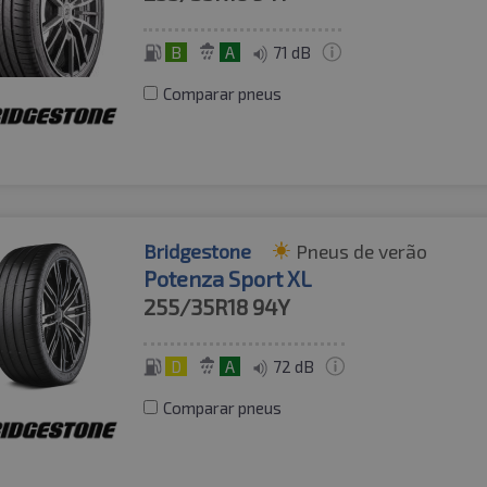
B
A
71 dB
Comparar pneus
Bridgestone
Pneus de verão
Potenza Sport XL
255/35R18
94Y
D
A
72 dB
Comparar pneus