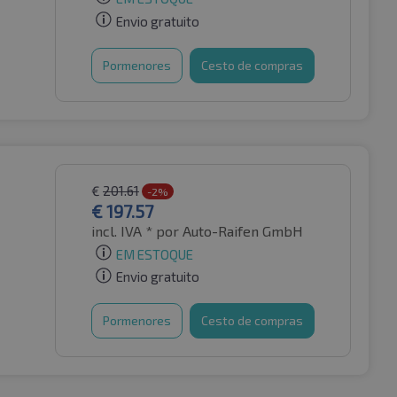
Envio gratuito
Pormenores
Cesto de compras
€
201.61
-2%
€
197.57
incl. IVA *
por Auto-Raifen GmbH
EM ESTOQUE
Envio gratuito
Pormenores
Cesto de compras