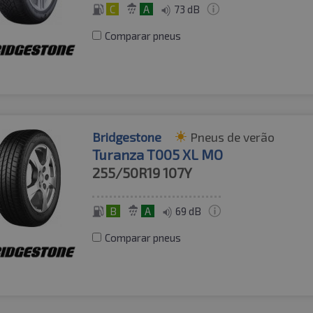
C
A
73 dB
Comparar pneus
Bridgestone
Pneus de verão
Turanza T005 XL MO
255/50R19
107Y
B
A
69 dB
Comparar pneus