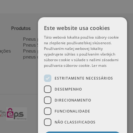
Este website usa cookies
Produtos
Táto webová lokalita používa súbory cookie
Pneus para automóveis
na zlepšenie používateľskej skúsenosti.
Pneus SUV / 4x4
Používaním našej webovej lokality
ações
Pneus para veículos de transporte
vyjadrujete súhlas s používaním všetkých
pneus de motocicleta
súborov cookie v súlade s našimi zásadami
používania súborov cookie.
Ler mais
ESTRITAMENTE NECESSÁRIOS
DESEMPENHO
DIRECIONAMENTO
FUNCIONALIDADE
NÃO CLASSIFICADOS