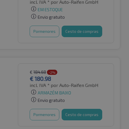
incl. IVA *
por Auto-Raifen GmbH
EM ESTOQUE
Envio gratuito
Pormenores
Cesto de compras
€
184.68
-2%
€
180.98
incl. IVA *
por Auto-Raifen GmbH
ARMAZÉM BAIXO
Envio gratuito
Pormenores
Cesto de compras