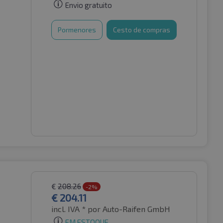
Envio gratuito
Pormenores
Cesto de compras
€
208.26
-2%
€
204.11
incl. IVA *
por Auto-Raifen GmbH
EM ESTOQUE