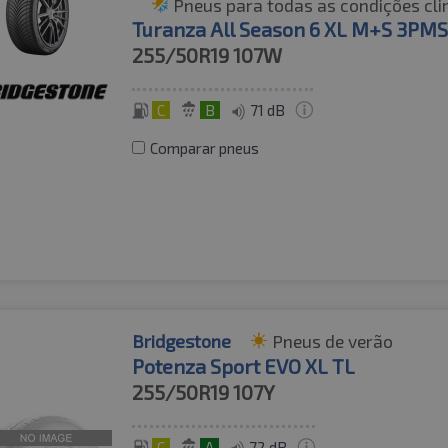
Pneus para todas as condições cli
Turanza All Season 6 XL M+S 3PMS
255/50R19
107W
C
B
71 dB
Comparar pneus
Bridgestone
Pneus de verão
Potenza Sport EVO XL TL
255/50R19
107Y
C
A
72 dB