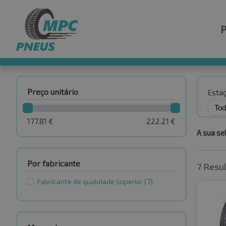
Preço unitário
Esta
177.81
€
222.21
€
A sua se
Por fabricante
7 Resu
Fabricante de qualidade superior
(7)