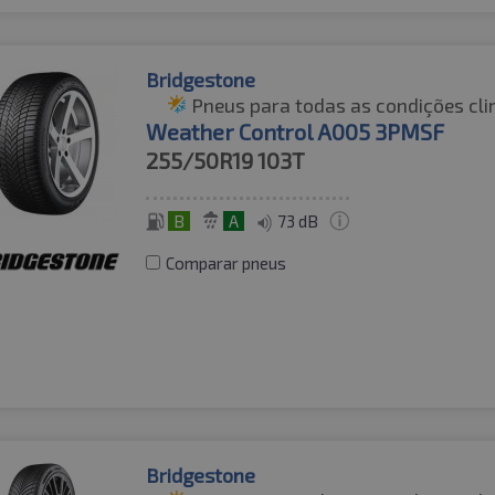
Bridgestone
Pneus para todas as condições cli
Weather Control A005 3PMSF
255/50R19
103T
B
A
73 dB
Comparar pneus
Bridgestone