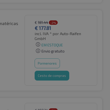
€
181.44
matéricas
-2%
€
177.81
incl. IVA *
por Auto-Raifen
GmbH
EM ESTOQUE
Envio gratuito
Pormenores
Cesto de compras