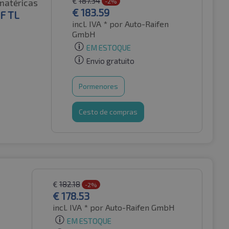
€
187.34
matéricas
-2%
€
183.59
F TL
incl. IVA *
por Auto-Raifen
GmbH
EM ESTOQUE
Envio gratuito
Pormenores
Cesto de compras
€
182.18
-2%
€
178.53
incl. IVA *
por Auto-Raifen GmbH
EM ESTOQUE