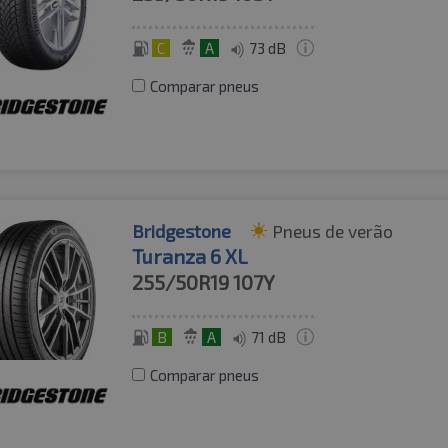
C
A
73 dB
Comparar pneus
Bridgestone
Pneus de verão
Turanza 6 XL
255/50R19
107Y
B
A
71 dB
Comparar pneus