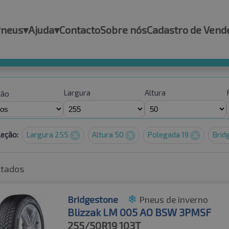
Pneus
▾
Ajuda
▾
Contacto
Sobre nós
Cadastro de Vend
Largura
Altura
ção
leção:
Largura 255
Altura 50
Polegada 19
Brid
ltados
Bridgestone
Pneus de inverno
Blizzak LM 005 AO BSW 3PMSF
255/50R19
103T