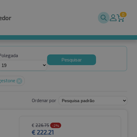
0
edor
Polegada
Pesquisar
gestone
Ordenar por
€
226.75
-2%
€
222.21