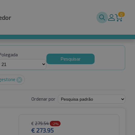
0
edor
Polegada
Pesquisar
gestone
Ordenar por
€
279.54
-2%
€
273.95