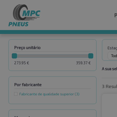
Preço unitário
Esta
273.95
€
359.37
€
A sua se
Por fabricante
3 Resu
Fabricante de qualidade superior
(3)