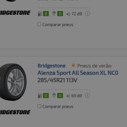
B
B
72 dB
Comparar pneus
Bridgestone
Pneus de verão
Alenza Sport All Season XL NC0
285/45R21
113V
B
B
69 dB
Comparar pneus