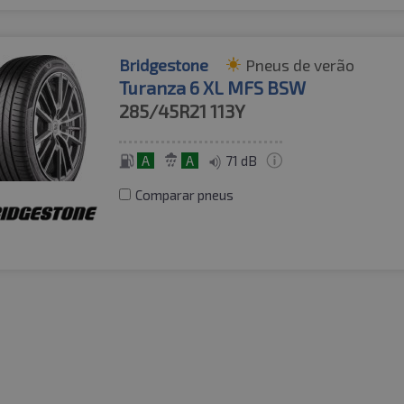
Bridgestone
Pneus de verão
Turanza 6 XL MFS BSW
285/45R21
113Y
A
A
71 dB
Comparar pneus