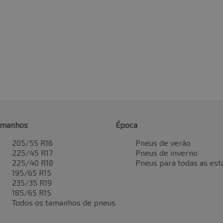
amanhos
Época
205/55 R16
Pneus de verão
225/45 R17
Pneus de inverno
225/40 R18
Pneus para todas as est
195/65 R15
235/35 R19
185/65 R15
Todos os tamanhos de pneus