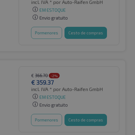
incl. IVA *
por Auto-Raifen GmbH
EM ESTOQUE
Envio gratuito
Pormenores
Cesto de compras
€
366.70
-2%
€
359.37
incl. IVA *
por Auto-Raifen GmbH
EM ESTOQUE
Envio gratuito
Pormenores
Cesto de compras