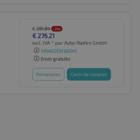
€
281.84
-2%
€
276.21
incl. IVA *
por Auto-Raifen GmbH
ARMAZÉM BAIXO
Envio gratuito
Pormenores
Cesto de compras