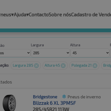
Pneus
▾
Ajuda
▾
Contacto
Sobre nós
Cadastro de Vend
Largura
Altura
ção
leção:
Largura 285
Altura 45
Polegada 21
Brid
ltados
Bridgestone
Pneus de inverno
Blizzak 6 XL 3PMSF
285/45R21
113W