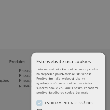
Este website usa cookies
Produtos
Táto webová lokalita používa súbory cookie
Pneus para automóveis
na zlepšenie používateľskej skúsenosti.
Pneus SUV / 4x4
Používaním našej webovej lokality
ações
Pneus para veículos de transporte
vyjadrujete súhlas s používaním všetkých
pneus de motocicleta
súborov cookie v súlade s našimi zásadami
používania súborov cookie.
Ler mais
ESTRITAMENTE NECESSÁRIOS