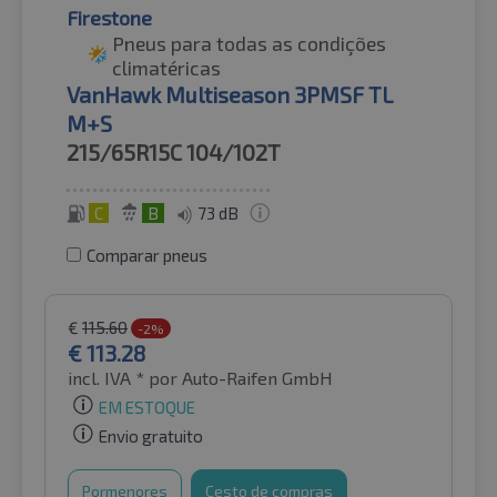
Firestone
Pneus para todas as condições
climatéricas
VanHawk Multiseason 3PMSF TL
M+S
215/65R15C
104/102T
C
B
73 dB
Comparar pneus
€
115.60
-2%
€
113.28
incl. IVA *
por Auto-Raifen GmbH
EM ESTOQUE
Envio gratuito
Pormenores
Cesto de compras