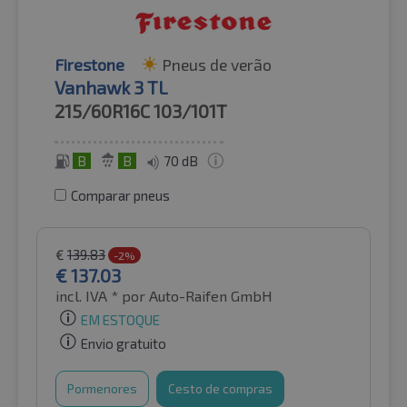
Firestone
Pneus de verão
Vanhawk 3 TL
215/60R16C
103/101T
B
B
70 dB
Comparar pneus
€
139.83
-2%
€
137.03
incl. IVA *
por Auto-Raifen GmbH
EM ESTOQUE
Envio gratuito
Pormenores
Cesto de compras