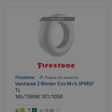
Firestone
Pneus de inverno
Vanhawk 2 Winter Evo M+S 3PMSF
TL
195/75R16C
107/105R
C
A
72 dB