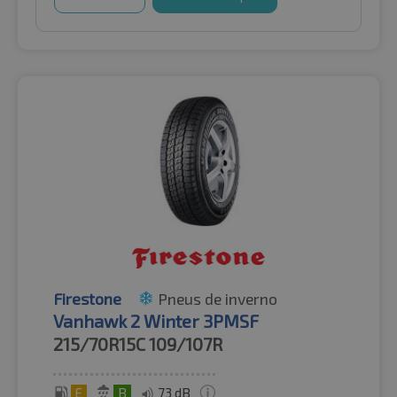
Firestone
Pneus de inverno
Vanhawk 2 Winter 3PMSF
215/70R15C
109/107R
E
B
73 dB