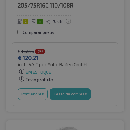
205/75R16C
110/108R
C
B
70 dB
Comparar pneus
€
122.66
-2%
€
120.21
incl. IVA *
por Auto-Raifen GmbH
EM ESTOQUE
Envio gratuito
Pormenores
Cesto de compras