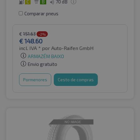
C
B
70 dB
Comparar pneus
€
151.63
-2%
€
148.60
incl. IVA *
por Auto-Raifen GmbH
ARMAZÉM BAIXO
Envio gratuito
Pormenores
Cesto de compras