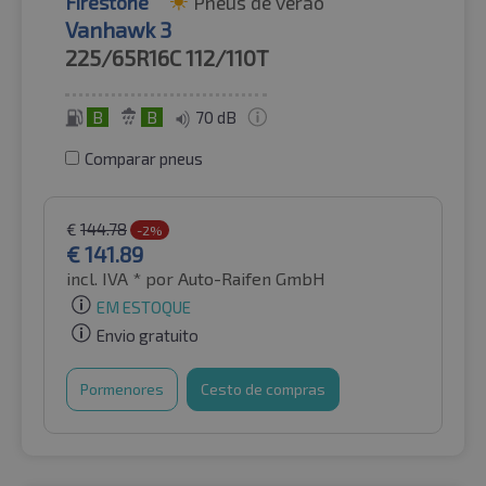
Firestone
Pneus de verão
Vanhawk 3
225/65R16C
112/110T
B
B
70 dB
Comparar pneus
€
144.78
-2%
€
141.89
incl. IVA *
por Auto-Raifen GmbH
EM ESTOQUE
Envio gratuito
Pormenores
Cesto de compras