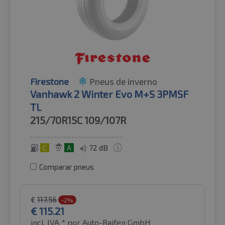
Firestone
Pneus de inverno
Vanhawk 2 Winter Evo M+S 3PMSF
TL
215/70R15C
109/107R
C
A
72 dB
Comparar pneus
€
117.56
-2%
€
115.21
incl. IVA *
por Auto-Raifen GmbH