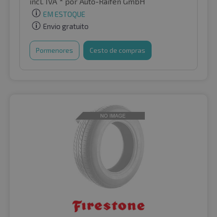
incl. IVA *
por Auto-Raifen GmbH
EM ESTOQUE
Envio gratuito
Pormenores
Cesto de compras