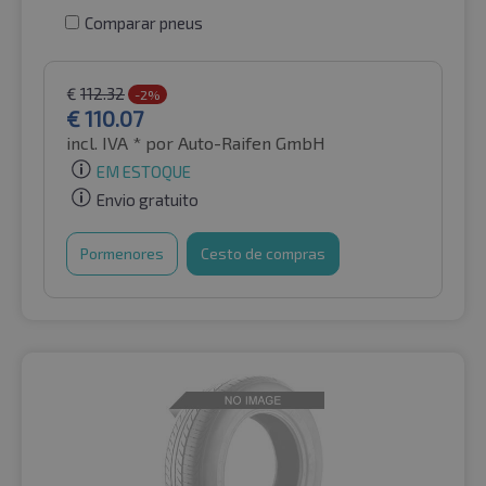
Comparar pneus
€
112.32
-2%
€
110.07
incl. IVA *
por Auto-Raifen GmbH
EM ESTOQUE
Envio gratuito
Pormenores
Cesto de compras