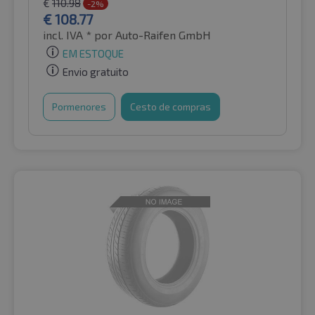
€
110.98
-2%
€
108.77
incl. IVA *
por Auto-Raifen GmbH
EM ESTOQUE
Envio gratuito
Pormenores
Cesto de compras