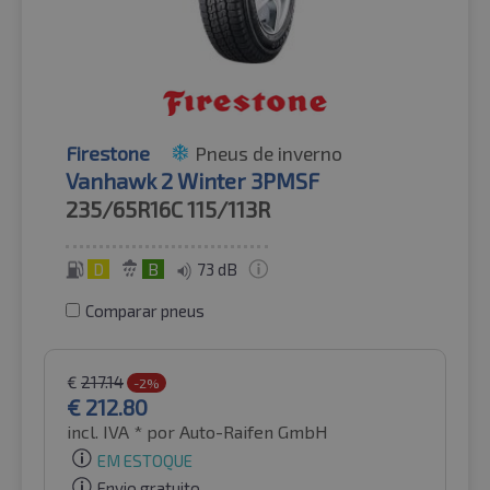
Firestone
Pneus de inverno
Vanhawk 2 Winter 3PMSF
235/65R16C
115/113R
D
B
73 dB
Comparar pneus
€
217.14
-2%
€
212.80
incl. IVA *
por Auto-Raifen GmbH
EM ESTOQUE
Envio gratuito