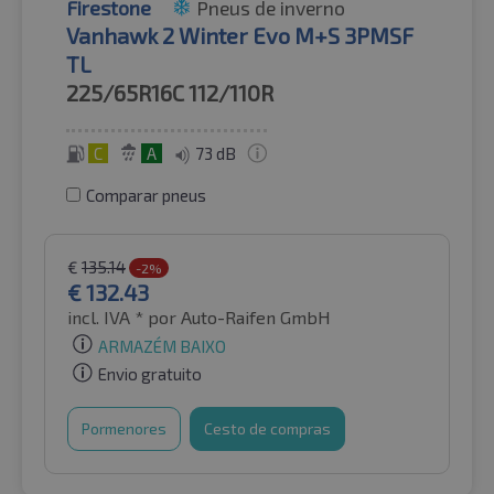
Firestone
Pneus de inverno
Vanhawk 2 Winter Evo M+S 3PMSF
TL
225/65R16C
112/110R
C
A
73 dB
Comparar pneus
€
135.14
-2%
€
132.43
incl. IVA *
por Auto-Raifen GmbH
ARMAZÉM BAIXO
Envio gratuito
Pormenores
Cesto de compras