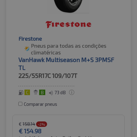
Firestone
Pneus para todas as condições
climatéricas
VanHawk Multiseason M+S 3PMSF
TL
225/55R17C
109/107T
C
B
73 dB
Comparar pneus
€
158.14
-2%
€
154.98