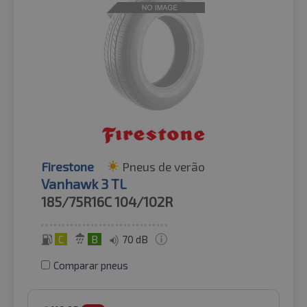
Firestone
Pneus de verão
Vanhawk 3 TL
185/75R16C
104/102R
C
B
70 dB
Comparar pneus