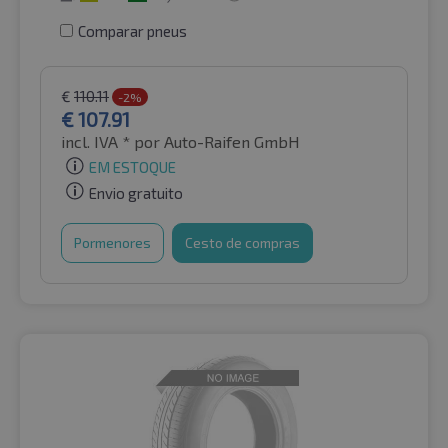
Comparar pneus
€
110.11
-2%
€
107.91
incl. IVA *
por Auto-Raifen GmbH
EM ESTOQUE
Envio gratuito
Pormenores
Cesto de compras