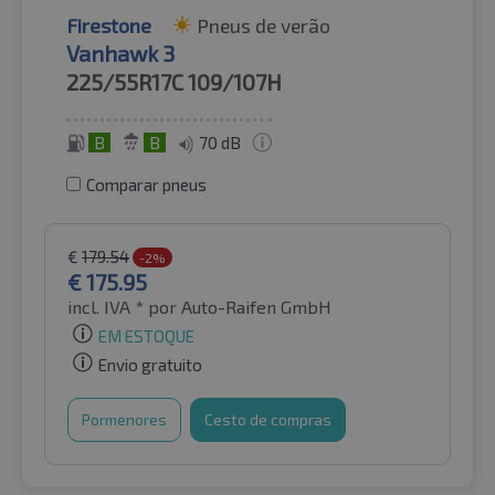
Firestone
Pneus de verão
Vanhawk 3
225/55R17C
109/107H
B
B
70 dB
Comparar pneus
€
179.54
-2%
€
175.95
incl. IVA *
por Auto-Raifen GmbH
EM ESTOQUE
Envio gratuito
Pormenores
Cesto de compras