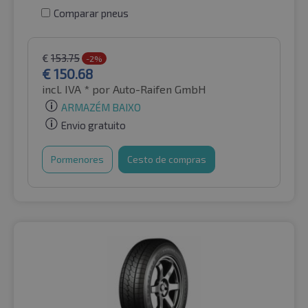
Comparar pneus
€
153.75
-2%
€
150.68
incl. IVA *
por Auto-Raifen GmbH
ARMAZÉM BAIXO
Envio gratuito
Pormenores
Cesto de compras