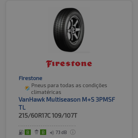
Firestone
Pneus para todas as condições
climatéricas
VanHawk Multiseason M+S 3PMSF
TL
215/60R17C
109/107T
B
B
73 dB