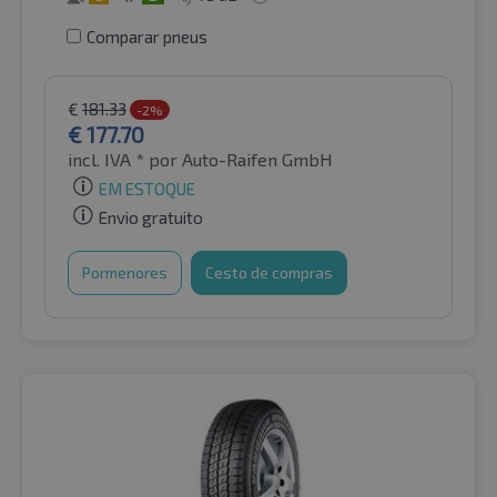
Comparar pneus
€
181.33
-2%
€
177.70
incl. IVA *
por Auto-Raifen GmbH
EM ESTOQUE
Envio gratuito
Pormenores
Cesto de compras