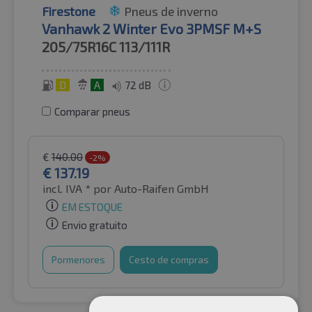
Firestone
Pneus de inverno
Vanhawk 2 Winter Evo 3PMSF M+S
205/75R16C
113/111R
D
A
72 dB
Comparar pneus
€
140.00
-2%
€
137.19
incl. IVA *
por Auto-Raifen GmbH
EM ESTOQUE
Envio gratuito
Pormenores
Cesto de compras