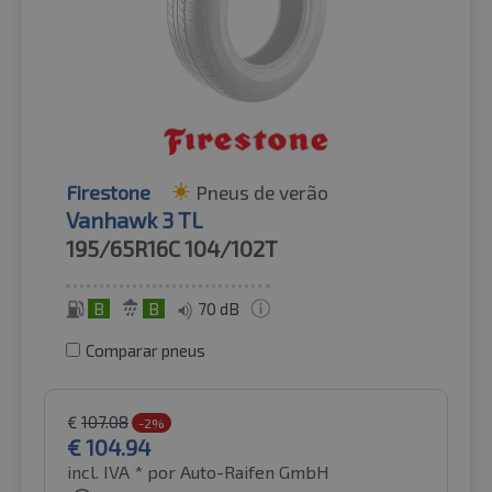
Firestone
Pneus de verão
Vanhawk 3 TL
195/65R16C
104/102T
B
B
70 dB
Comparar pneus
€
107.08
-2%
€
104.94
incl. IVA *
por Auto-Raifen GmbH