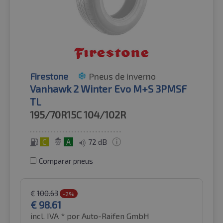
Firestone
Pneus de inverno
Vanhawk 2 Winter Evo M+S 3PMSF
TL
195/70R15C
104/102R
C
A
72 dB
Comparar pneus
€
100.63
-2%
€
98.61
incl. IVA *
por Auto-Raifen GmbH