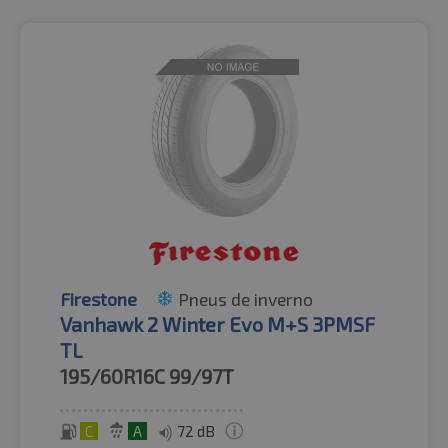
Firestone
Pneus de inverno
Vanhawk 2 Winter Evo M+S 3PMSF
TL
195/60R16C
99/97T
C
A
72 dB