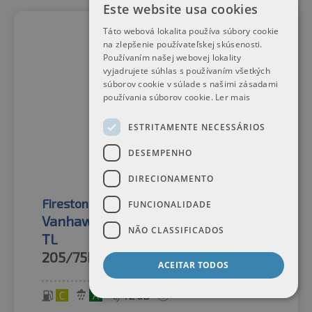
Este website usa cookies
Táto webová lokalita používa súbory cookie
na zlepšenie používateľskej skúsenosti.
Používaním našej webovej lokality
vyjadrujete súhlas s používaním všetkých
súborov cookie v súlade s našimi zásadami
používania súborov cookie.
Ler mais
ESTRITAMENTE NECESSÁRIOS
DESEMPENHO
DIRECIONAMENTO
Firestone
Pneus de inverno
FUNCIONALIDADE
Vanhawk 2 Winter Evo M+S 3PMSF
NÃO CLASSIFICADOS
TL
205/75R16C
110/108R
ACEITAR TODOS
C
A
72 dB