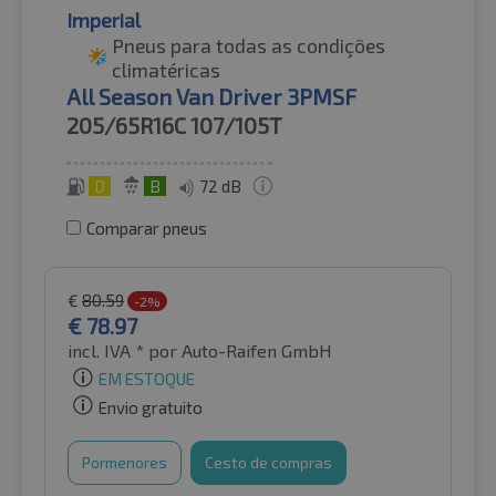
Imperial
Pneus para todas as condições
climatéricas
All Season Van Driver 3PMSF
205/65R16C
107/105T
D
B
72 dB
Comparar pneus
€
80.59
-2%
€
78.97
incl. IVA *
por Auto-Raifen GmbH
EM ESTOQUE
Envio gratuito
Pormenores
Cesto de compras