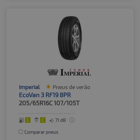
Imperial
Pneus de verão
EcoVan 3 RF19 8PR
205/65R16C
107/105T
C
C
71 dB
Comparar pneus