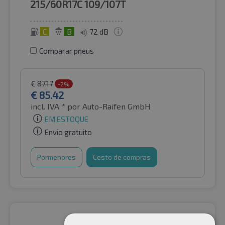
215/60R17C
109/107T
C
B
72 dB
Comparar pneus
€
87.17
-2%
€
85.42
incl. IVA *
por Auto-Raifen GmbH
EM ESTOQUE
Envio gratuito
Pormenores
Cesto de compras