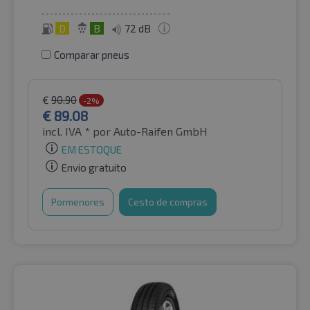
D
B
72 dB
Comparar pneus
€
90.90
-2%
€
89.08
incl. IVA *
por Auto-Raifen GmbH
EM ESTOQUE
Envio gratuito
Pormenores
Cesto de compras