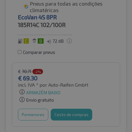
Pneus para todas as condições
climatéricas
EcoVan 4S 8PR
185R14C
102/100R
C
B
72 dB
Comparar pneus
€
70.71
-2%
€
69.30
incl. IVA *
por Auto-Raifen GmbH
ARMAZÉM BAIXO
Envio gratuito
Pormenores
Cesto de compras