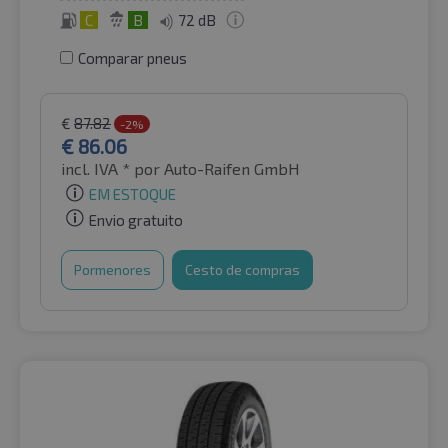
C
B
72 dB
Comparar pneus
€
87.82
-2%
€
86.06
incl. IVA *
por Auto-Raifen GmbH
EM ESTOQUE
Envio gratuito
Pormenores
Cesto de compras