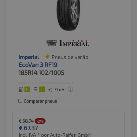
Imperial
Pneus de verão
EcoVan 3 RF19
185R14
102/100S
C
C
71 dB
Comparar pneus
€
68.74
-2%
€
67.37
incl. IVA *
por Auto-Raifen GmbH