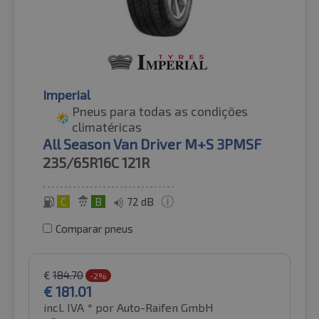
Imperial
Pneus para todas as condições
climatéricas
All Season Van Driver M+S 3PMSF
235/65R16C
121R
C
B
72 dB
Comparar pneus
€
184.70
-2%
€
181.01
incl. IVA *
por Auto-Raifen GmbH