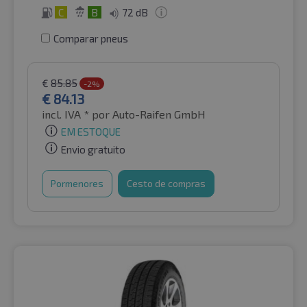
C
B
72 dB
Comparar pneus
€
85.85
-2%
€
84.13
incl. IVA *
por Auto-Raifen GmbH
EM ESTOQUE
Envio gratuito
Pormenores
Cesto de compras