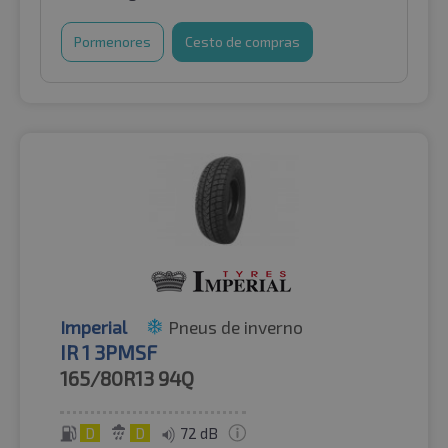
Pormenores
Cesto de compras
Imperial
Pneus de inverno
IR 1 3PMSF
165/80R13
94Q
D
D
72 dB