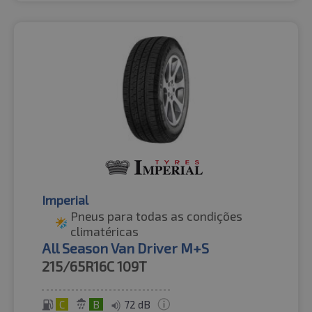
Imperial
Pneus para todas as condições
climatéricas
All Season Van Driver M+S
215/65R16C
109T
C
B
72 dB