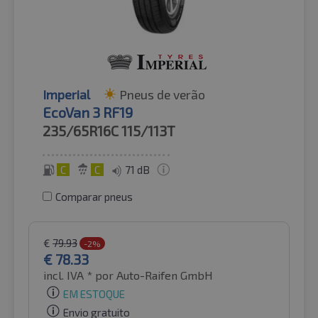
Imperial
Pneus de verão
EcoVan 3 RF19
235/65R16C
115/113T
C
C
71 dB
Comparar pneus
€
79.93
-2%
€
78.33
incl. IVA *
por Auto-Raifen GmbH
EM ESTOQUE
Envio gratuito