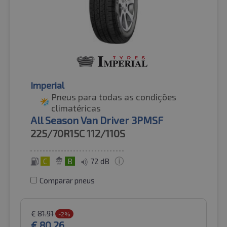
Imperial
Pneus para todas as condições
climatéricas
All Season Van Driver 3PMSF
225/70R15C
112/110S
C
B
72 dB
Comparar pneus
€
81.91
-2%
€
80.26