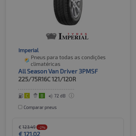
Imperial
Pneus para todas as condições
climatéricas
All Season Van Driver 3PMSF
225/75R16C
121/120R
C
B
72 dB
Comparar pneus
€
123.49
-2%
€
121.02