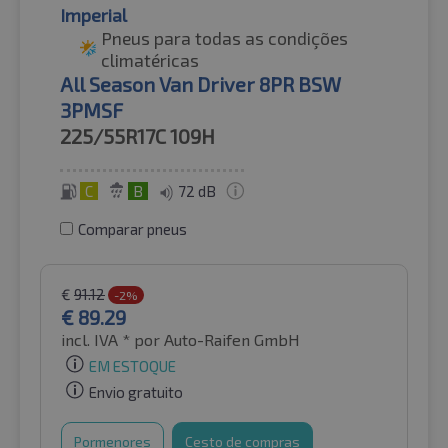
Imperial
Pneus para todas as condições
climatéricas
All Season Van Driver 8PR BSW
3PMSF
225/55R17C
109H
C
B
72 dB
Comparar pneus
€
91.12
-2%
€
89.29
incl. IVA *
por Auto-Raifen GmbH
EM ESTOQUE
Envio gratuito
Pormenores
Cesto de compras