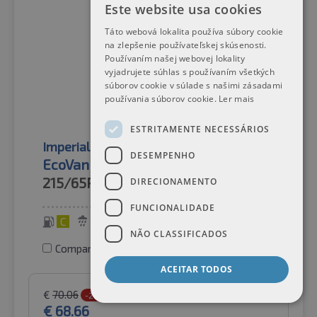
Este website usa cookies
Táto webová lokalita používa súbory cookie
na zlepšenie používateľskej skúsenosti.
Používaním našej webovej lokality
vyjadrujete súhlas s používaním všetkých
súborov cookie v súlade s našimi zásadami
používania súborov cookie.
Ler mais
ESTRITAMENTE NECESSÁRIOS
Imperial
Pneus de verão
DESEMPENHO
EcoVan 3 RF19
215/65R15C
104/102T
DIRECIONAMENTO
FUNCIONALIDADE
C
C
71 dB
NÃO CLASSIFICADOS
Comparar pneus
ACEITAR TODOS
€
70.06
-2%
€
68.66