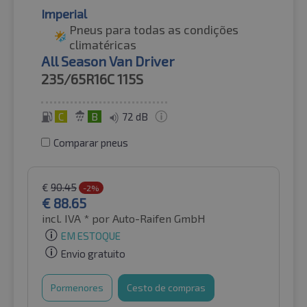
Imperial
Pneus para todas as condições
climatéricas
All Season Van Driver
235/65R16C
115S
C
B
72 dB
Comparar pneus
€
90.45
-2%
€
88.65
incl. IVA *
por Auto-Raifen GmbH
EM ESTOQUE
Envio gratuito
Pormenores
Cesto de compras