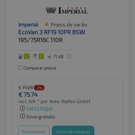
Imperial
Pneus de verão
EcoVan 3 RF19 10PR BSW
195/75R16C
110R
C
C
71 dB
Comparar pneus
€
77.29
-2%
€
75.74
incl. IVA *
por Auto-Raifen GmbH
EM ESTOQUE
Envio gratuito
Pormenores
Cesto de compras