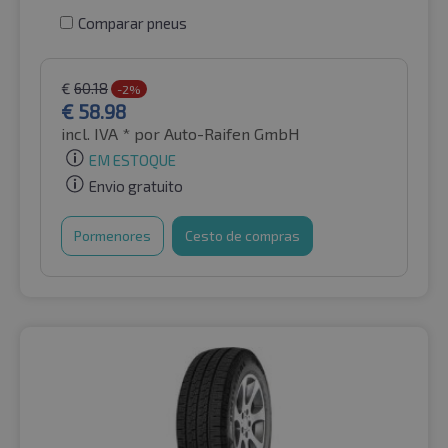
Comparar pneus
€
60.18
-2%
€
58.98
incl. IVA *
por Auto-Raifen GmbH
EM ESTOQUE
Envio gratuito
Pormenores
Cesto de compras