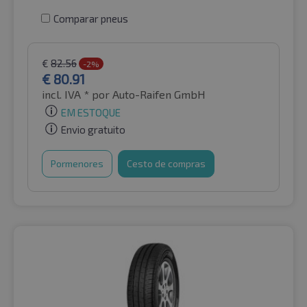
Comparar pneus
€
82.56
-2%
€
80.91
incl. IVA *
por Auto-Raifen GmbH
EM ESTOQUE
Envio gratuito
Pormenores
Cesto de compras