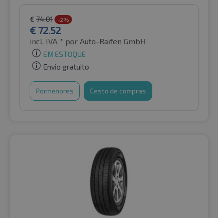
€
74.01
-2%
€
72.52
incl. IVA *
por Auto-Raifen GmbH
EM ESTOQUE
Envio gratuito
Pormenores
Cesto de compras