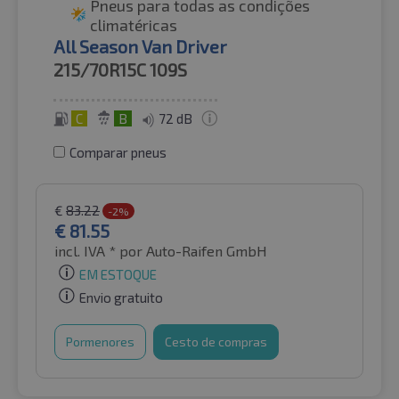
Pneus para todas as condições
climatéricas
All Season Van Driver
215/70R15C
109S
C
B
72 dB
Comparar pneus
€
83.22
-2%
€
81.55
incl. IVA *
por Auto-Raifen GmbH
EM ESTOQUE
Envio gratuito
Pormenores
Cesto de compras