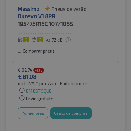
Massimo
Pneus de verão
Durevo V1 8PR
195/75R16C
107/105S
C
C
72 dB
Comparar pneus
€
82.74
-2%
€
81.08
incl. IVA *
por Auto-Raifen GmbH
EM ESTOQUE
Envio gratuito
Pormenores
Cesto de compras