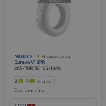
Massimo
Pneus de verão
Durevo V1 8PR
205/70R15C
106/104S
C
C
72 dB
Comparar pneus
€
80.93
-2%