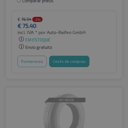
Comparar pneus
€
76.94
-2%
€
75.40
incl. IVA *
por Auto-Raifen GmbH
EM ESTOQUE
Envio gratuito
Pormenores
Cesto de compras