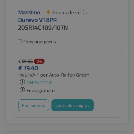
Massimo
Pneus de verão
Durevo V1 8PR
205R14C
109/107N
Comparar pneus
€
81.02
-2%
€
79.40
incl. IVA *
por Auto-Raifen GmbH
EM ESTOQUE
Envio gratuito
Pormenores
Cesto de compras