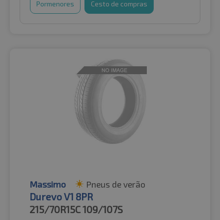
Pormenores
Cesto de compras
Massimo
Pneus de verão
Durevo V1 8PR
215/70R15C
109/107S