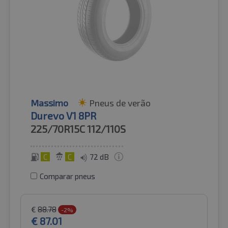
Massimo
Pneus de verão
Durevo V1 8PR
225/70R15C
112/110S
C
C
72 dB
Comparar pneus
€
88.78
-2%
€
87.01