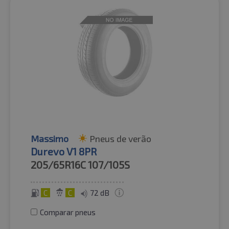
Massimo
Pneus de verão
Durevo V1 8PR
205/65R16C
107/105S
C
C
72 dB
Comparar pneus