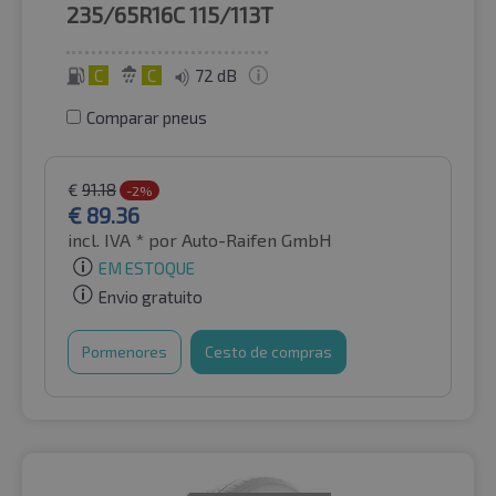
235/65R16C
115/113T
C
C
72 dB
Comparar pneus
€
91.18
-2%
€
89.36
incl. IVA *
por Auto-Raifen GmbH
EM ESTOQUE
Envio gratuito
Pormenores
Cesto de compras