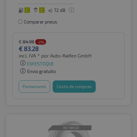
C
C
72 dB
Comparar pneus
€
84.98
-2%
€
83.28
incl. IVA *
por Auto-Raifen GmbH
EM ESTOQUE
Envio gratuito
Pormenores
Cesto de compras