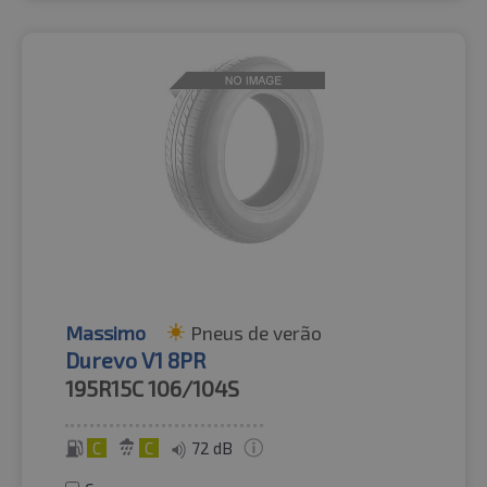
Massimo
Pneus de verão
Durevo V1 8PR
195R15C
106/104S
C
C
72 dB