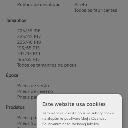
Política de devolução
Pirelli
Todos os fabricantes
Tamanhos
205/55 R16
225/45 R17
225/40 R18
195/65 R15
235/35 R19
185/65 R15
Todos os tamanhos de pneus
Época
Pneus de verão
Pneus de inverno
Pneus para todas as estações
Este website usa cookies
Produtos
Táto webová lokalita používa súbory cookie
Pneus para automóveis
na zlepšenie používateľskej skúsenosti.
Pneus SUV / 4x4
Používaním našej webovej lokality