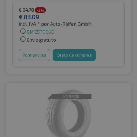
€
84.78
-2%
€
83.09
incl. IVA *
por Auto-Raifen GmbH
EM ESTOQUE
Envio gratuito
Pormenores
Cesto de compras