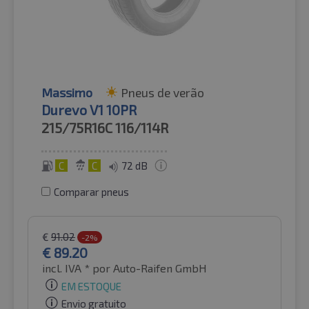
Massimo
Pneus de verão
Durevo V1 10PR
215/75R16C
116/114R
C
C
72 dB
Comparar pneus
€
91.02
-2%
€
89.20
incl. IVA *
por Auto-Raifen GmbH
EM ESTOQUE
Envio gratuito