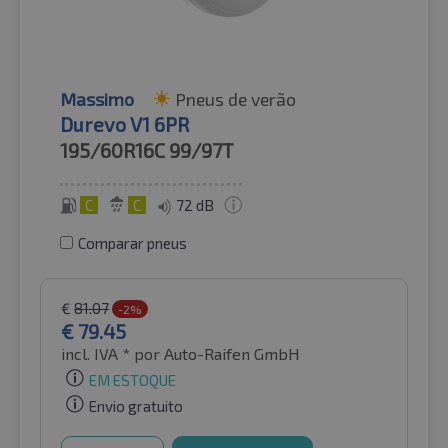
Massimo
Pneus de verão
Durevo V1 6PR
195/60R16C
99/97T
C
C
72 dB
Comparar pneus
€
81.07
-2%
€
79.45
incl. IVA *
por Auto-Raifen GmbH
EM ESTOQUE
Envio gratuito