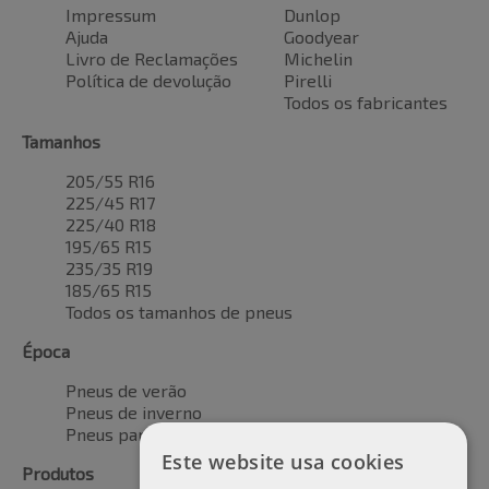
Impressum
Dunlop
Ajuda
Goodyear
Livro de Reclamações
Michelin
Política de devolução
Pirelli
Todos os fabricantes
Tamanhos
205/55 R16
225/45 R17
225/40 R18
195/65 R15
235/35 R19
185/65 R15
Todos os tamanhos de pneus
Época
Pneus de verão
Pneus de inverno
Pneus para todas as estações
Este website usa cookies
Produtos