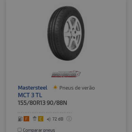
Mastersteel
Pneus de verão
MCT 3 TL
155/80R13
90/88N
F
E
72 dB
Comparar pneus