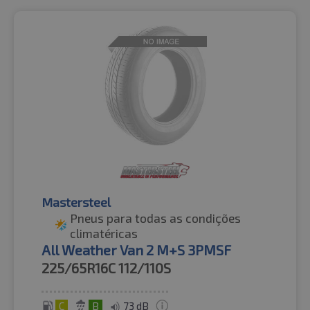
Mastersteel
Pneus para todas as condições
climatéricas
All Weather Van 2 M+S 3PMSF
225/65R16C
112/110S
C
B
73 dB