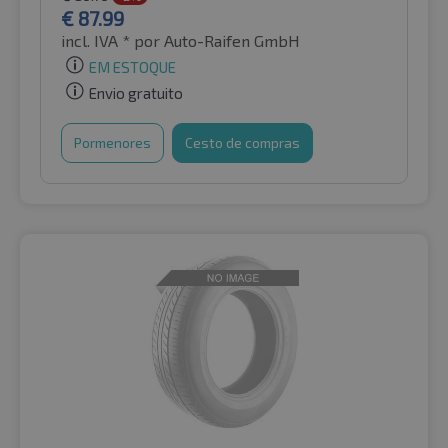
€
87.99
incl. IVA *
por Auto-Raifen GmbH
EM ESTOQUE
Envio gratuito
Pormenores
Cesto de compras