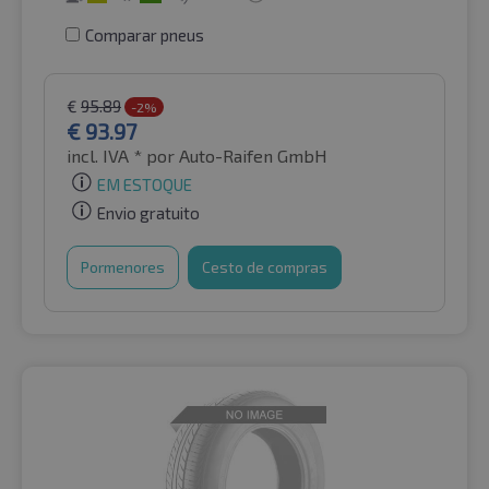
Comparar pneus
€
95.89
-2%
€
93.97
incl. IVA *
por Auto-Raifen GmbH
EM ESTOQUE
Envio gratuito
Pormenores
Cesto de compras