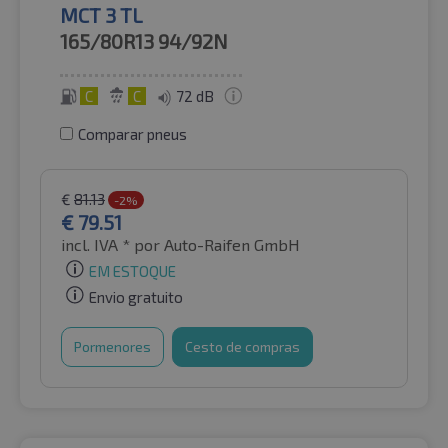
MCT 3 TL
165/80R13
94/92N
C
C
72 dB
Comparar pneus
€
81.13
-2%
€
79.51
incl. IVA *
por Auto-Raifen GmbH
EM ESTOQUE
Envio gratuito
Pormenores
Cesto de compras