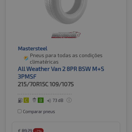
Mastersteel
Pneus para todas as condições
climatéricas
All Weather Van 2 8PR BSW M+S
3PMSF
215/70R15C
109/107S
C
B
73 dB
Comparar pneus
€
89.79
-2%