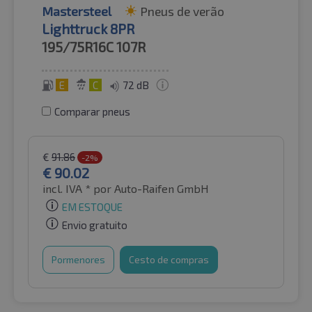
Mastersteel
Pneus de verão
Lighttruck 8PR
195/75R16C
107R
E
C
72 dB
Comparar pneus
€
91.86
-2%
€
90.02
incl. IVA *
por Auto-Raifen GmbH
EM ESTOQUE
Envio gratuito
Pormenores
Cesto de compras