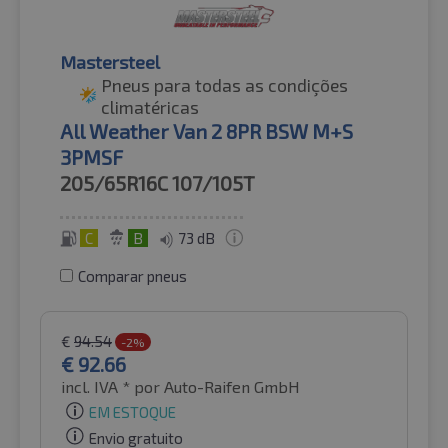
Mastersteel
Pneus para todas as condições
climatéricas
All Weather Van 2 8PR BSW M+S
3PMSF
205/65R16C
107/105T
C
B
73 dB
Comparar pneus
€
94.54
-2%
€
92.66
incl. IVA *
por Auto-Raifen GmbH
EM ESTOQUE
Envio gratuito