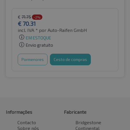
€
71.75
-2%
€
70.31
incl. IVA *
por Auto-Raifen GmbH
EM ESTOQUE
Envio gratuito
Pormenores
Cesto de compras
Informações
Fabricante
Contacto
Bridgestone
Sobre nós
Continental