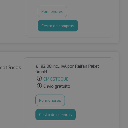
Pormenores
Cesto de compras
€
192.08
incl. IVA
por Raifen Paket
matéricas
GmbH
EM ESTOQUE
Envio gratuito
Pormenores
Cesto de compras