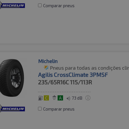
Comparar pneus
Michelin
Pneus para todas as condições cli
Agilis CrossClimate 3PMSF
235/65R16C
115/113R
C
A
73 dB
Comparar pneus