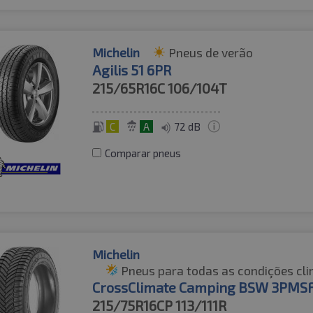
Michelin
Pneus de verão
Agilis 51 6PR
215/65R16C
106/104T
C
A
72 dB
Comparar pneus
Michelin
Pneus para todas as condições cli
CrossClimate Camping BSW 3PMS
215/75R16CP
113/111R