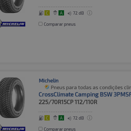
C
A
72 dB
Comparar pneus
Michelin
Pneus para todas as condições cli
CrossClimate Camping BSW 3PMS
225/70R15CP
112/110R
C
A
72 dB
Comparar pneus