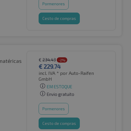
Pormenores
Cesto de compras
€
234.43
matéricas
-2%
€
229.74
incl. IVA *
por Auto-Raifen
GmbH
EM ESTOQUE
Envio gratuito
Pormenores
Cesto de compras