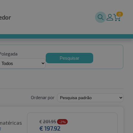
0
edor
Polegada
Pesquisar
Ordenar por
€
201.95
matéricas
-2%
€
197.92
F