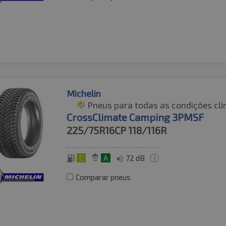
Michelin
Pneus para todas as condições cli
CrossClimate Camping 3PMSF
225/75R16CP
118/116R
C
A
72 dB
Comparar pneus