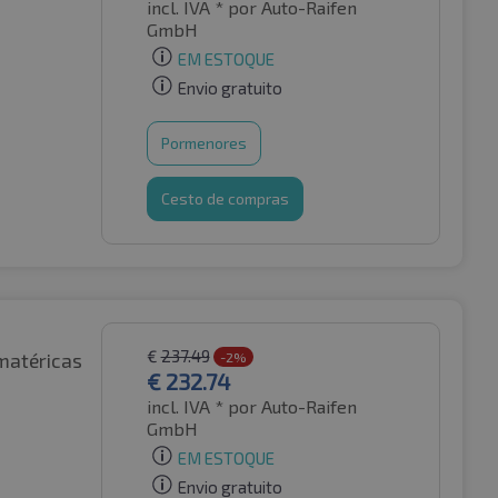
incl. IVA *
por Auto-Raifen
GmbH
EM ESTOQUE
Envio gratuito
Pormenores
Cesto de compras
€
237.49
matéricas
-2%
€
232.74
incl. IVA *
por Auto-Raifen
GmbH
EM ESTOQUE
Envio gratuito