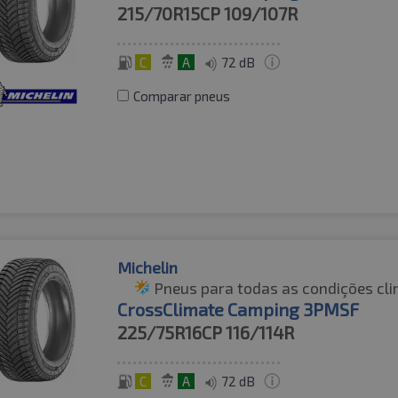
215/70R15CP
109/107R
C
A
72 dB
Comparar pneus
Michelin
Pneus para todas as condições cli
CrossClimate Camping 3PMSF
225/75R16CP
116/114R
C
A
72 dB