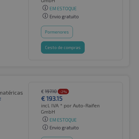
GmbH
EM ESTOQUE
Envio gratuito
Pormenores
Cesto de compras
€
197.10
matéricas
-2%
€
193.15
F
incl. IVA *
por Auto-Raifen
GmbH
EM ESTOQUE
Envio gratuito