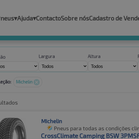
Pneus
▾
Ajuda
▾
Contacto
Sobre nós
Cadastro de Vend
Largura
Altura
ção
leção:
Michelin
ultados
Michelin
Pneus para todas as condições cli
CrossClimate Camping BSW 3PMS