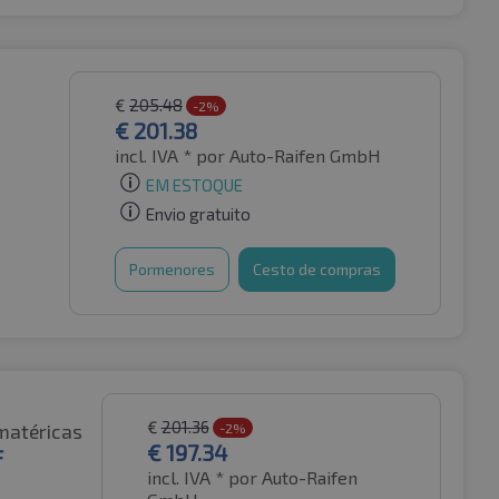
€
205.48
-2%
€
201.38
incl. IVA *
por Auto-Raifen GmbH
EM ESTOQUE
Envio gratuito
Pormenores
Cesto de compras
€
201.36
matéricas
-2%
€
197.34
F
incl. IVA *
por Auto-Raifen