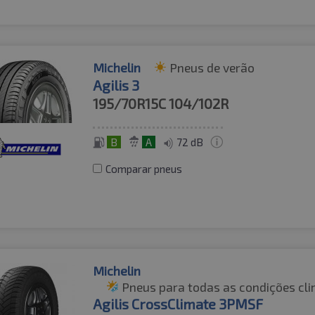
Michelin
Pneus de verão
Agilis 3
195/70R15C
104/102R
B
A
72 dB
Comparar pneus
Michelin
Pneus para todas as condições cli
Agilis CrossClimate 3PMSF