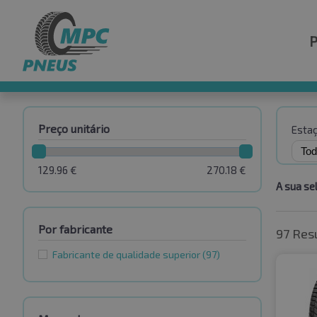
Preço unitário
Esta
129.96
€
270.18
€
A sua se
Por fabricante
97 Res
Fabricante de qualidade superior
(97)