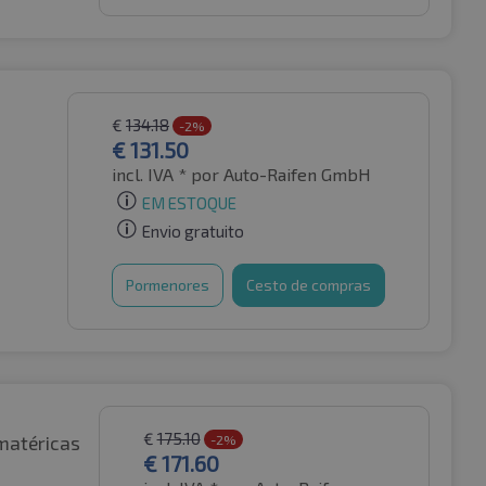
€
134.18
-2%
€
131.50
incl. IVA *
por Auto-Raifen GmbH
EM ESTOQUE
Envio gratuito
Pormenores
Cesto de compras
€
175.10
matéricas
-2%
€
171.60