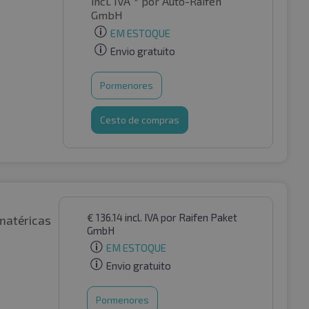
incl. IVA *
por Auto-Raifen
GmbH
EM ESTOQUE
Envio gratuito
Pormenores
Cesto de compras
€
136.14
incl. IVA
por Raifen Paket
matéricas
GmbH
EM ESTOQUE
Envio gratuito
Pormenores