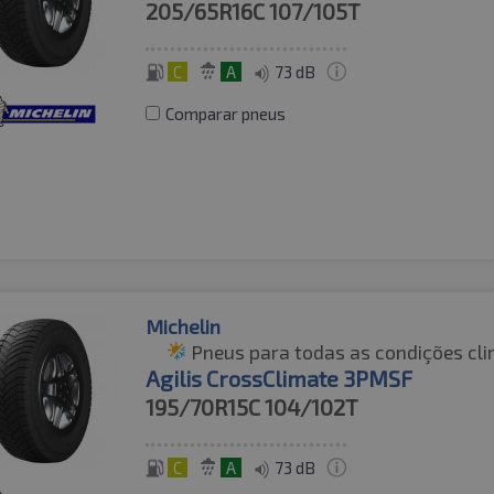
205/65R16C
107/105T
C
A
73 dB
Comparar pneus
Michelin
Pneus para todas as condições cli
Agilis CrossClimate 3PMSF
195/70R15C
104/102T
C
A
73 dB