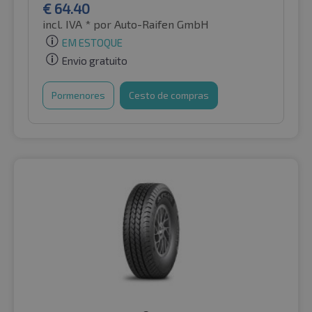
€
64.40
incl. IVA *
por Auto-Raifen GmbH
EM ESTOQUE
Envio gratuito
Pormenores
Cesto de compras