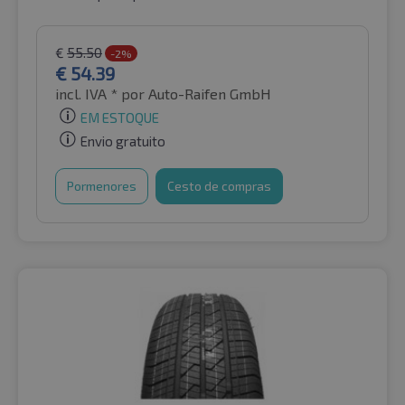
€
55.50
-2%
€
54.39
incl. IVA *
por Auto-Raifen GmbH
EM ESTOQUE
Envio gratuito
Pormenores
Cesto de compras