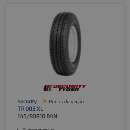
Security
Pneus de verão
TR 903 XL
145/80R10
84N
Comparar pneus