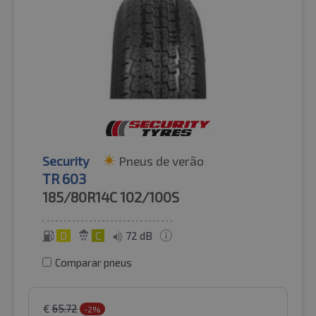
Security
Pneus de verão
TR 603
185/80R14C
102/100S
D
C
72 dB
Comparar pneus
€
65.72
-2%