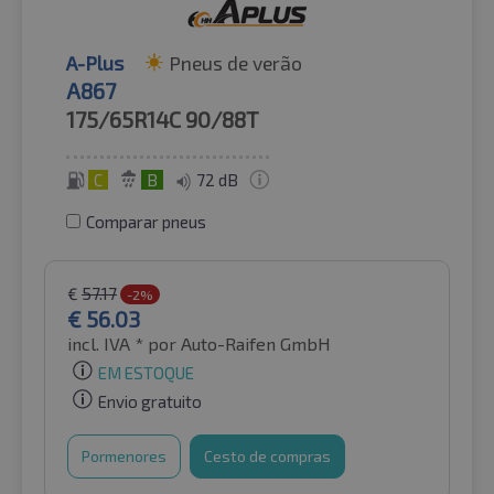
A-Plus
Pneus de verão
A867
175/65R14C
90/88T
C
B
72 dB
Comparar pneus
€
57.17
-2%
€
56.03
incl. IVA *
por Auto-Raifen GmbH
EM ESTOQUE
Envio gratuito
Pormenores
Cesto de compras