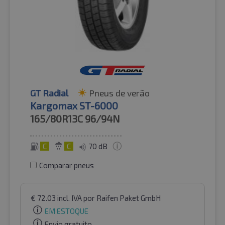
GT Radial
Pneus de verão
Kargomax ST-6000
165/80R13C
96/94N
C
C
70 dB
Comparar pneus
€
72.03
incl. IVA
por Raifen Paket GmbH
EM ESTOQUE
Envio gratuito