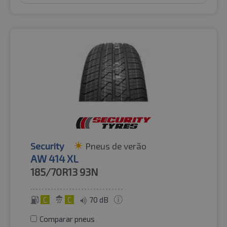
Security
Pneus de verão
AW 414 XL
185/70R13
93N
C
C
70 dB
Comparar pneus