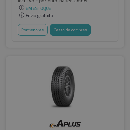
incl. IVA *
por Auto-Raifen GmbH
EM ESTOQUE
Envio gratuito
Pormenores
Cesto de compras