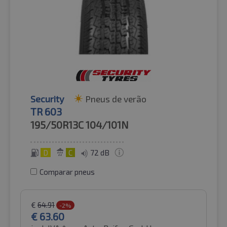
Security
Pneus de verão
TR 603
195/50R13C
104/101N
D
C
72 dB
Comparar pneus
€
64.91
-2%
€
63.60