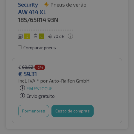
Security
Pneus de verão
AW 414 XL
185/65R14
93N
D
C
70 dB
Comparar pneus
€
60.52
-2%
€
59.31
incl. IVA *
por Auto-Raifen GmbH
EM ESTOQUE
Envio gratuito
Pormenores
Cesto de compras