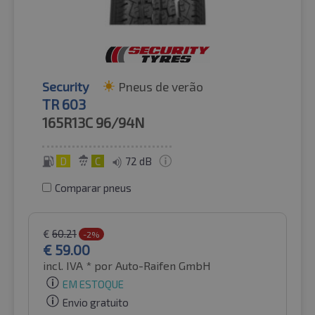
Security
Pneus de verão
TR 603
165R13C
96/94N
D
C
72 dB
Comparar pneus
€
60.21
-2%
€
59.00
incl. IVA *
por Auto-Raifen GmbH
EM ESTOQUE
Envio gratuito