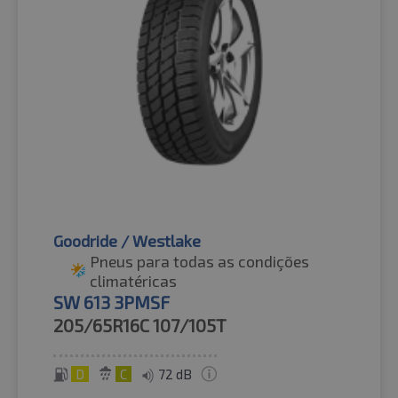
Goodride / Westlake
Pneus para todas as condições
climatéricas
SW 613 3PMSF
205/65R16C
107/105T
D
C
72 dB