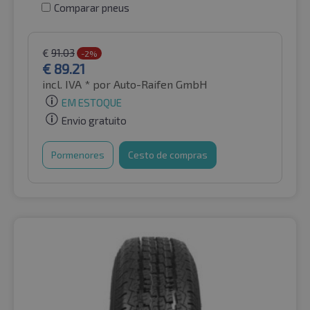
Comparar pneus
€
91.03
-2%
€
89.21
incl. IVA *
por Auto-Raifen GmbH
EM ESTOQUE
Envio gratuito
Pormenores
Cesto de compras