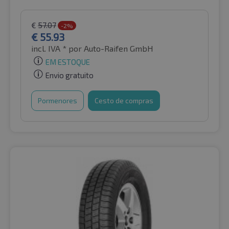
€
57.07
-2%
€
55.93
incl. IVA *
por Auto-Raifen GmbH
EM ESTOQUE
Envio gratuito
Pormenores
Cesto de compras