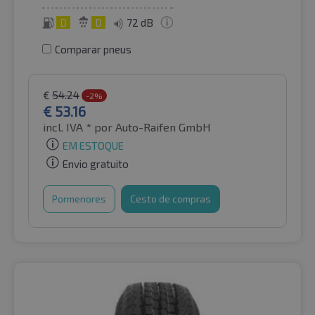
D
D
72 dB
Comparar pneus
€
54.24
-2%
€
53.16
incl. IVA *
por Auto-Raifen GmbH
EM ESTOQUE
Envio gratuito
Pormenores
Cesto de compras