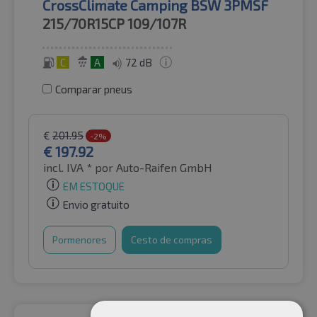
CrossClimate Camping BSW 3PMSF
215/70R15CP
109/107R
C
A
72 dB
Comparar pneus
€
201.95
-2%
€
197.92
incl. IVA *
por Auto-Raifen GmbH
EM ESTOQUE
Envio gratuito
Pormenores
Cesto de compras