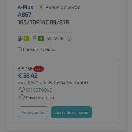
A-Plus
Pneus de verão
A867
165/70R14C
89/87R
C
B
72 dB
Comparar pneus
€
57.56
-2%
€
56.42
incl. IVA *
por Auto-Raifen GmbH
EM ESTOQUE
Envio gratuito
Pormenores
Cesto de compras