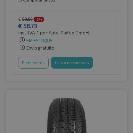
€
59.93
-2%
€
58.73
incl. IVA *
por Auto-Raifen GmbH
EM ESTOQUE
Envio gratuito
Pormenores
Cesto de compras