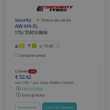
Security
Pneus de verão
AW 414 XL
175/70R13
86N
D
C
70 dB
Comparar pneus
€
53.49
-2%
€
52.42
incl. IVA *
por Auto-Raifen GmbH
EM ESTOQUE
Envio gratuito
Pormenores
Cesto de compras