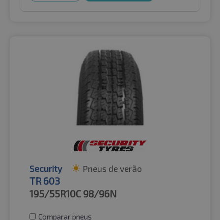
Security
Pneus de verão
TR 603
195/55R10C
98/96N
Comparar pneus