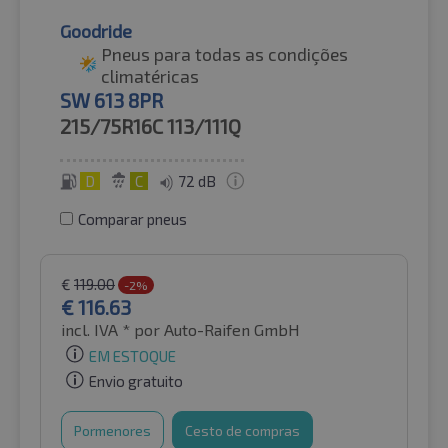
Goodride
Pneus para todas as condições
climatéricas
SW 613 8PR
215/75R16C
113/111Q
D
C
72 dB
Comparar pneus
€
119.00
-2%
€
116.63
incl. IVA *
por Auto-Raifen GmbH
EM ESTOQUE
Envio gratuito
Pormenores
Cesto de compras