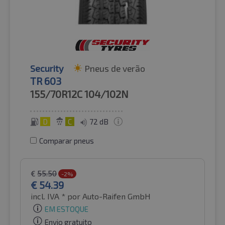
Security
Pneus de verão
TR 603
155/70R12C
104/102N
D
C
72 dB
Comparar pneus
€
55.50
-2%
€
54.39
incl. IVA *
por Auto-Raifen GmbH
EM ESTOQUE
Envio gratuito