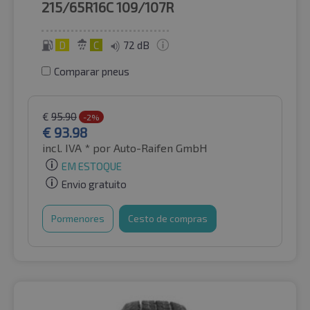
215/65R16C
109/107R
D
C
72 dB
Comparar pneus
€
95.90
-2%
€
93.98
incl. IVA *
por Auto-Raifen GmbH
EM ESTOQUE
Envio gratuito
Pormenores
Cesto de compras