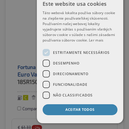
Este website usa cookies
Táto webová lokalita používa súbory cookie
na zlepšenie používateľskej skúsenosti.
Používaním našej webovej lokality
vyjadrujete súhlas s používaním všetkých
súborov cookie v súlade s našimi zásadami
používania súborov cookie.
Ler mais
ESTRITAMENTE NECESSÁRIOS
DESEMPENHO
Fortuna
Pneus de verão
Euro Van 8PR
DIRECIONAMENTO
185R15C
103/102R
FUNCIONALIDADE
NÃO CLASSIFICADOS
C
A
69 dB
Comparar pneus
ACEITAR TODOS
€
61.33
-2%