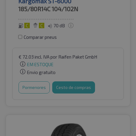
Kargomax ST-6000
185/80R14C
104/102N
C
C
70 dB
Comparar pneus
€
72.03
incl. IVA
por Raifen Paket GmbH
EM ESTOQUE
Envio gratuito
Pormenores
Cesto de compras