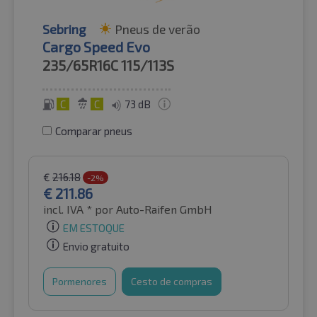
Sebring
Pneus de verão
Cargo Speed Evo
235/65R16C
115/113S
C
C
73 dB
Comparar pneus
€
216.18
-2%
€
211.86
incl. IVA *
por Auto-Raifen GmbH
EM ESTOQUE
Envio gratuito
Pormenores
Cesto de compras