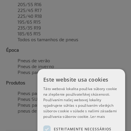
205/55 R16
225/45 R17
225/40 R18
195/65 R15
235/35 R19
185/65 R15
Todos os tamanhos de pneus
Época
Pneus de verão
Pneus de inverno
Pneus para todas as estações
Este website usa cookies
Produtos
Táto webová lokalita používa súbory cookie
Pneus para automóveis
na zlepšenie používateľskej skúsenosti.
Pneus SUV / 4x4
Používaním našej webovej lokality
Pneus para veículos de transporte
vyjadrujete súhlas s používaním všetkých
pneus de motocicleta
súborov cookie v súlade s našimi zásadami
používania súborov cookie.
Ler mais
ESTRITAMENTE NECESSÁRIOS