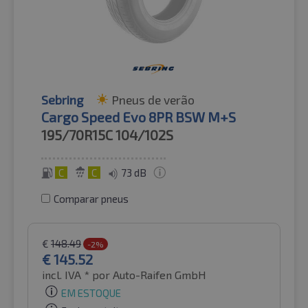
Sebring
Pneus de verão
Cargo Speed Evo 8PR BSW M+S
195/70R15C
104/102S
C
C
73 dB
Comparar pneus
€
148.49
-2%
€
145.52
incl. IVA *
por Auto-Raifen GmbH
EM ESTOQUE