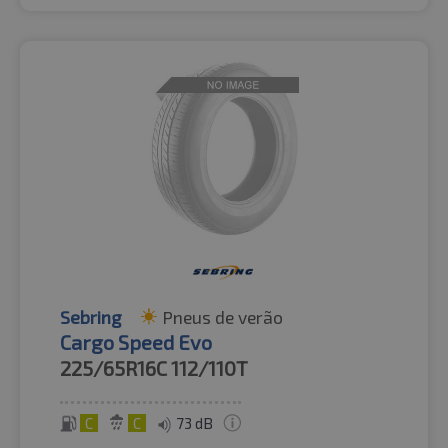
Sebring
Pneus de verão
Cargo Speed Evo
225/65R16C
112/110T
C
C
73 dB