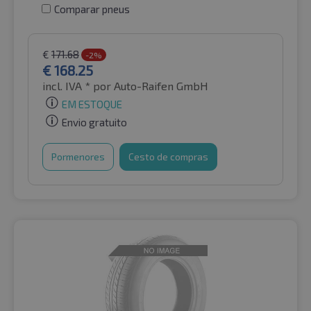
Comparar pneus
€
171.68
-2%
€
168.25
incl. IVA *
por Auto-Raifen GmbH
EM ESTOQUE
Envio gratuito
Pormenores
Cesto de compras