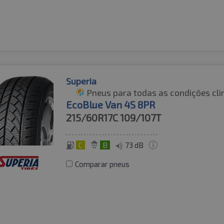
Superia
Pneus para todas as condições cli
EcoBlue Van 4S 8PR
215/60R17C
109/107T
C
B
73 dB
Comparar pneus