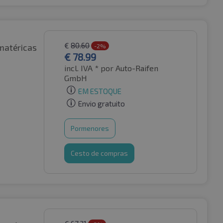
€
80.60
matéricas
-2%
€
78.99
incl. IVA *
por Auto-Raifen
GmbH
EM ESTOQUE
Envio gratuito
Pormenores
Cesto de compras