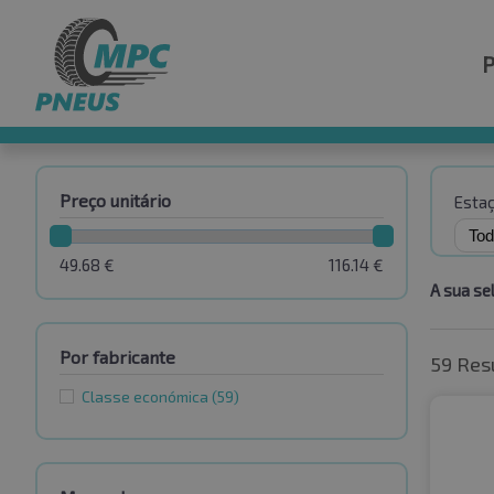
Preço unitário
Esta
49.68
€
116.14
€
A sua se
Por fabricante
59 Res
Classe económica
(59)