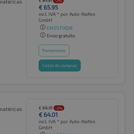
€
67.31
matéricas
-2%
€
65.95
incl. IVA *
por Auto-Raifen
GmbH
EM ESTOQUE
Envio gratuito
Pormenores
Cesto de compras
€
65.31
matéricas
-2%
€
64.01
incl. IVA *
por Auto-Raifen
GmbH