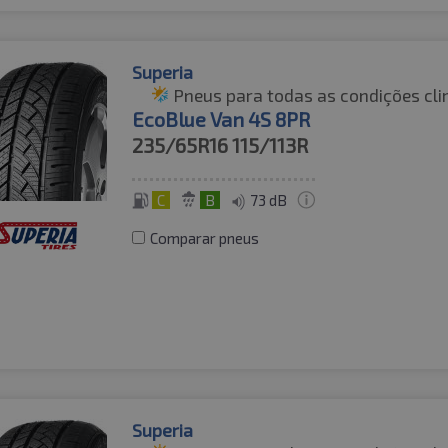
Superia
Pneus para todas as condições cli
EcoBlue Van 4S 8PR
235/65R16
115/113R
C
B
73 dB
Comparar pneus
Superia