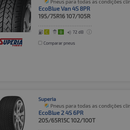
Pneus para todas as condições cli
EcoBlue Van 4S 8PR
195/75R16
107/105R
C
B
72 dB
Comparar pneus
Superia
Pneus para todas as condições cli
EcoBlue 2 4S 6PR
205/65R15C
102/100T