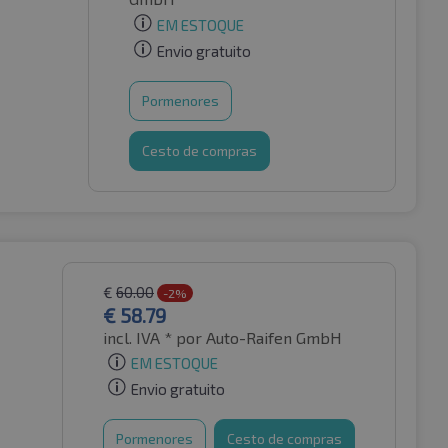
EM ESTOQUE
Envio gratuito
Pormenores
Cesto de compras
€
60.00
-2%
€
58.79
incl. IVA *
por Auto-Raifen GmbH
EM ESTOQUE
Envio gratuito
Pormenores
Cesto de compras