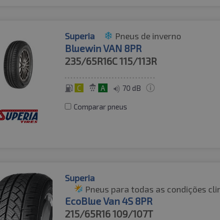
Superia
Pneus de inverno
Bluewin VAN 8PR
235/65R16C
115/113R
C
A
70 dB
Comparar pneus
Superia
Pneus para todas as condições cli
EcoBlue Van 4S 8PR
215/65R16
109/107T