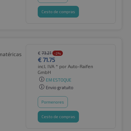
Cesto de compras
€
73.21
matéricas
-2%
€
71.75
incl. IVA *
por Auto-Raifen
GmbH
EM ESTOQUE
Envio gratuito
Pormenores
Cesto de compras