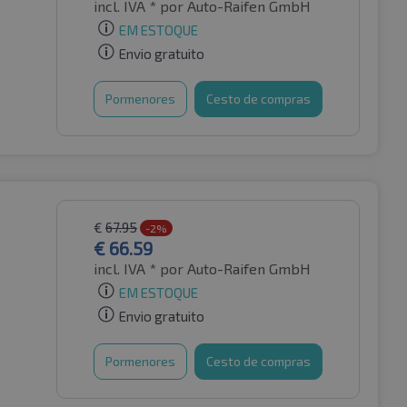
incl. IVA *
por Auto-Raifen GmbH
EM ESTOQUE
Envio gratuito
Pormenores
Cesto de compras
€
67.95
-2%
€
66.59
incl. IVA *
por Auto-Raifen GmbH
EM ESTOQUE
Envio gratuito
Pormenores
Cesto de compras