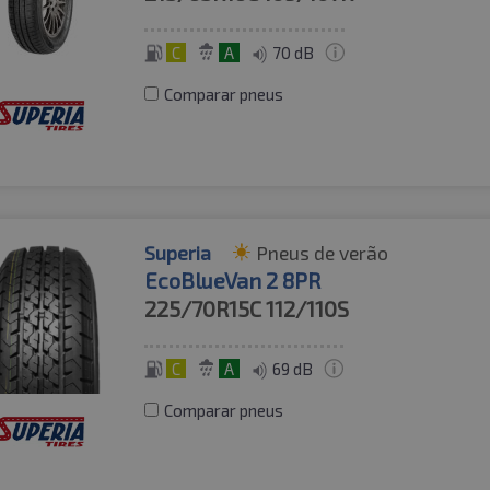
C
A
70 dB
Comparar pneus
Superia
Pneus de verão
EcoBlueVan 2 8PR
225/70R15C
112/110S
C
A
69 dB
Comparar pneus