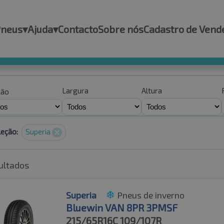
Pneus
▾
Ajuda
▾
Contacto
Sobre nós
Cadastro de Vend
Largura
Altura
ção
leção:
Superia
ultados
Superia
Pneus de inverno
Bluewin VAN 8PR 3PMSF
215/65R16C
109/107R