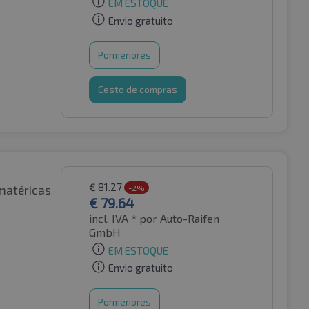
EM ESTOQUE
Envio gratuito
Pormenores
Cesto de compras
€
81.27
matéricas
-2%
€
79.64
incl. IVA *
por Auto-Raifen
GmbH
EM ESTOQUE
Envio gratuito
Pormenores