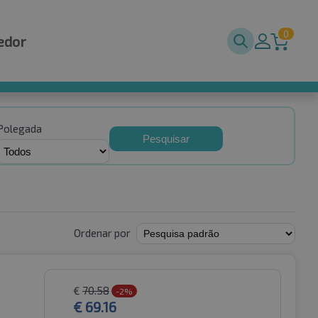
0
edor
Polegada
Pesquisar
Ordenar por
€
70.58
-2%
€
69.16