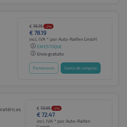
€
79.79
-2%
€
78.19
incl. IVA *
por Auto-Raifen GmbH
EM ESTOQUE
Envio gratuito
Pormenores
Cesto de compras
€
73.95
matéricas
-2%
€
72.47
incl. IVA *
por Auto-Raifen
GmbH