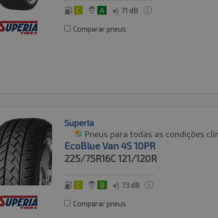
C
A
71 dB
Comparar pneus
Superia
Pneus para todas as condições cli
EcoBlue Van 4S 10PR
225/75R16C
121/120R
C
B
73 dB
Comparar pneus