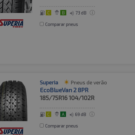
C
B
73 dB
Comparar pneus
Superia
Pneus de verão
EcoBlueVan 2 8PR
185/75R16
104/102R
C
A
69 dB
Comparar pneus