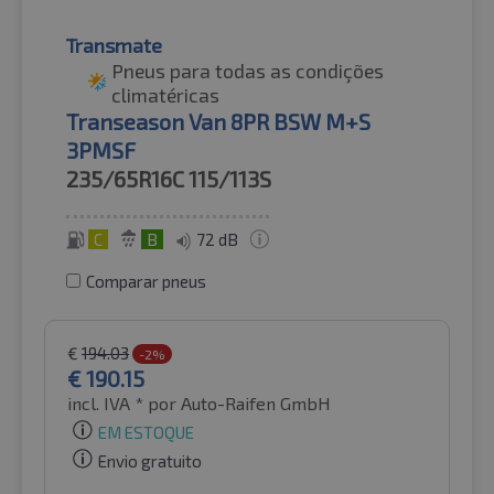
Transmate
Pneus para todas as condições
climatéricas
Transeason Van 8PR BSW M+S
3PMSF
235/65R16C
115/113S
C
B
72 dB
Comparar pneus
€
194.03
-2%
€
190.15
incl. IVA *
por Auto-Raifen GmbH
EM ESTOQUE
Envio gratuito