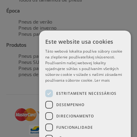
Época
Pneus de verão
Pneus de inverno
Pneus para todas as estações
Este website usa cookies
Produtos
Táto webová lokalita používa súbory cookie
Pneus para automóveis
na zlepšenie používateľskej skúsenosti.
Pneus SUV / 4x4
Používaním našej webovej lokality
Pneus para veículos de transporte
vyjadrujete súhlas s používaním všetkých
pneus de motocicleta
súborov cookie v súlade s našimi zásadami
používania súborov cookie.
Ler mais
ESTRITAMENTE NECESSÁRIOS
DESEMPENHO
DIRECIONAMENTO
FUNCIONALIDADE