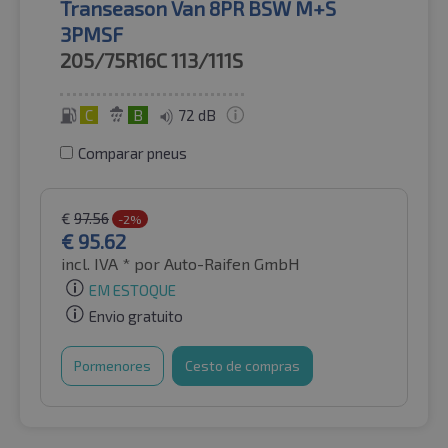
Transeason Van 8PR BSW M+S
3PMSF
205/75R16C
113/111S
C
B
72 dB
Comparar pneus
€
97.56
-2%
€
95.62
incl. IVA *
por Auto-Raifen GmbH
EM ESTOQUE
Envio gratuito
Pormenores
Cesto de compras