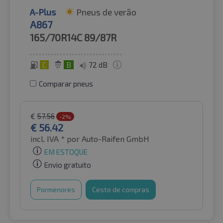
A-Plus
Pneus de verão
A867
165/70R14C
89/87R
C
B
72 dB
Comparar pneus
€
57.56
-2%
€
56.42
incl. IVA *
por Auto-Raifen GmbH
EM ESTOQUE
Envio gratuito
Pormenores
Cesto de compras