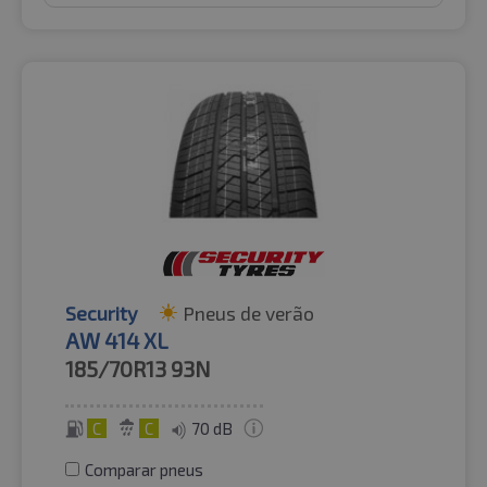
Security
Pneus de verão
AW 414 XL
185/70R13
93N
C
C
70 dB
Comparar pneus