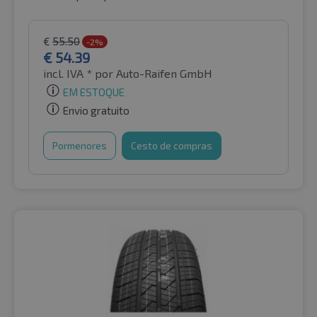
€
55.50
-2%
€
54.39
incl. IVA *
por Auto-Raifen GmbH
EM ESTOQUE
Envio gratuito
Pormenores
Cesto de compras