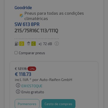
Goodride
Pneus para todas as condições
climatéricas
SW 613 8PR
215/75R16C
113/111Q
D
C
72 dB
Comparar pneus
€
121.16
-2%
€
118.73
incl. IVA *
por Auto-Raifen GmbH
EM ESTOQUE
Envio gratuito
Pormenores
Cesto de compras