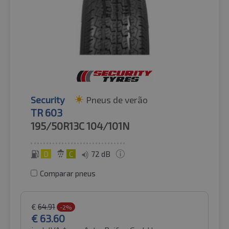
Security
Pneus de verão
TR 603
195/50R13C
104/101N
D
C
72 dB
Comparar pneus
€
64.91
-2%
€
63.60