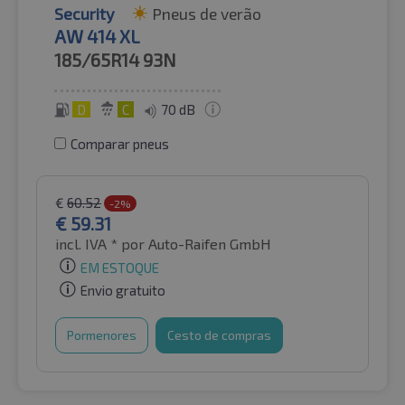
Security
Pneus de verão
AW 414 XL
185/65R14
93N
D
C
70 dB
Comparar pneus
€
60.52
-2%
€
59.31
incl. IVA *
por Auto-Raifen GmbH
EM ESTOQUE
Envio gratuito
Pormenores
Cesto de compras