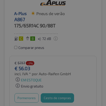
A-Plus
Pneus de verão
A867
175/65R14C
90/88T
C
B
72 dB
Comparar pneus
€
57.17
-2%
€
56.03
incl. IVA *
por Auto-Raifen GmbH
EM ESTOQUE
Envio gratuito
Pormenores
Cesto de compras