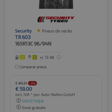
Security
Pneus de verão
TR 603
165R13C
96/94N
D
C
72 dB
Comparar pneus
€
60.21
-2%
€
59.00
incl. IVA *
por Auto-Raifen GmbH
EM ESTOQUE
Envio gratuito