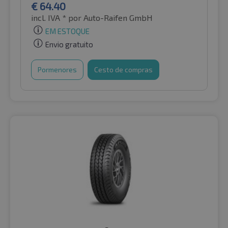
€
64.40
incl. IVA *
por Auto-Raifen GmbH
EM ESTOQUE
Envio gratuito
Pormenores
Cesto de compras