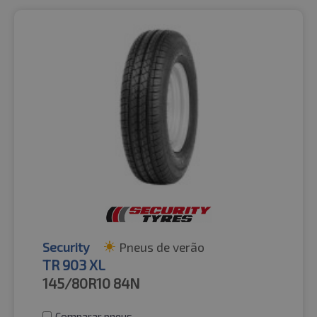
Security
Pneus de verão
TR 903 XL
145/80R10
84N
Comparar pneus