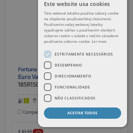
Este website usa cookies
Táto webová lokalita používa súbory cookie
na zlepšenie používateľskej skúsenosti.
Používaním našej webovej lokality
vyjadrujete súhlas s používaním všetkých
súborov cookie v súlade s našimi zásadami
používania súborov cookie.
Ler mais
ESTRITAMENTE NECESSÁRIOS
DESEMPENHO
Fortuna
Pneus de verão
Euro Van 8PR
DIRECIONAMENTO
185R15C
103/102R
FUNCIONALIDADE
NÃO CLASSIFICADOS
C
A
69 dB
Comparar pneus
ACEITAR TODOS
€
61.33
-2%