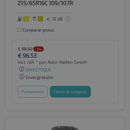
215/65R16C
109/107R
D
C
72 dB
Comparar pneus
€
98.50
-2%
€
96.53
incl. IVA *
por Auto-Raifen GmbH
EM ESTOQUE
Envio gratuito
Pormenores
Cesto de compras