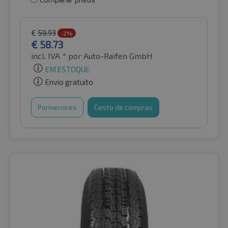
€
59.93
-2%
€
58.73
incl. IVA *
por Auto-Raifen GmbH
EM ESTOQUE
Envio gratuito
Pormenores
Cesto de compras