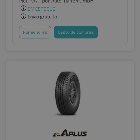
incl. IVA *
por Auto-Raifen GmbH
EM ESTOQUE
Envio gratuito
Pormenores
Cesto de compras