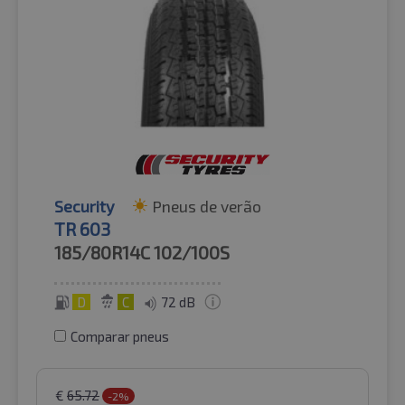
Security
Pneus de verão
TR 603
185/80R14C
102/100S
D
C
72 dB
Comparar pneus
€
65.72
-2%