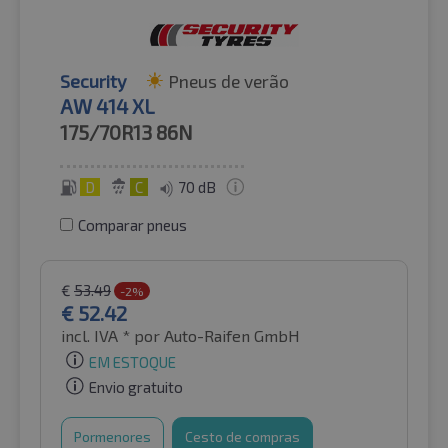
Security
Pneus de verão
AW 414 XL
175/70R13
86N
D
C
70 dB
Comparar pneus
€
53.49
-2%
€
52.42
incl. IVA *
por Auto-Raifen GmbH
EM ESTOQUE
Envio gratuito
Pormenores
Cesto de compras