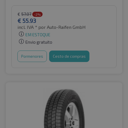
€
57.07
-2%
€
55.93
incl. IVA *
por Auto-Raifen GmbH
EM ESTOQUE
Envio gratuito
Pormenores
Cesto de compras