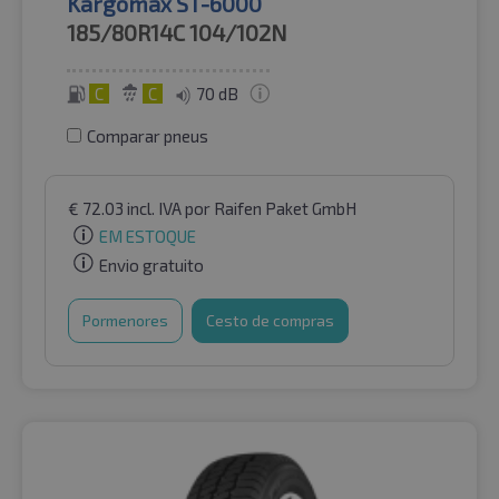
Kargomax ST-6000
185/80R14C
104/102N
C
C
70 dB
Comparar pneus
€
72.03
incl. IVA
por Raifen Paket GmbH
EM ESTOQUE
Envio gratuito
Pormenores
Cesto de compras