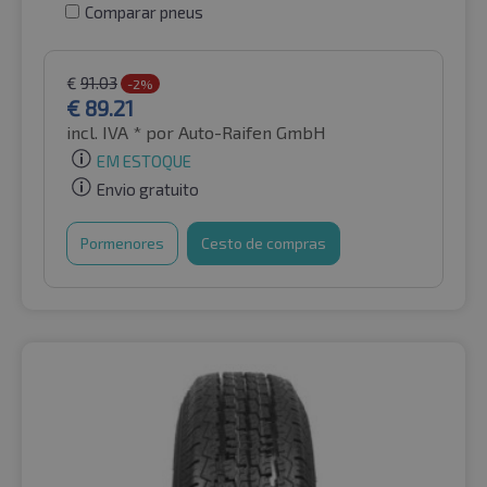
Comparar pneus
€
91.03
-2%
€
89.21
incl. IVA *
por Auto-Raifen GmbH
EM ESTOQUE
Envio gratuito
Pormenores
Cesto de compras