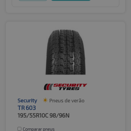
Security
Pneus de verão
TR 603
195/55R10C
98/96N
Comparar pneus