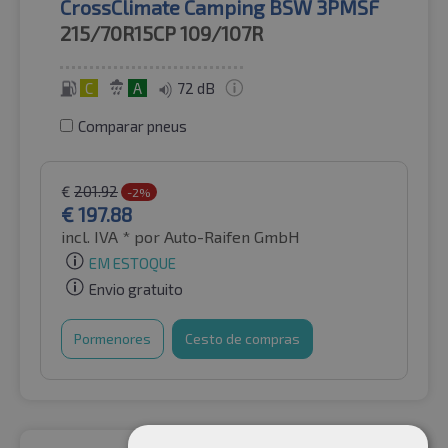
CrossClimate Camping BSW 3PMSF
215/70R15CP
109/107R
C
A
72 dB
Comparar pneus
€
201.92
-2%
€
197.88
incl. IVA *
por Auto-Raifen GmbH
EM ESTOQUE
Envio gratuito
Pormenores
Cesto de compras