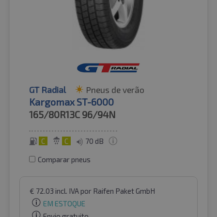
GT Radial
Pneus de verão
Kargomax ST-6000
165/80R13C
96/94N
C
C
70 dB
Comparar pneus
€
72.03
incl. IVA
por Raifen Paket GmbH
EM ESTOQUE
Envio gratuito