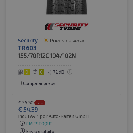
Security
Pneus de verão
TR 603
155/70R12C
104/102N
D
C
72 dB
Comparar pneus
€
55.50
-2%
€
54.39
incl. IVA *
por Auto-Raifen GmbH
EM ESTOQUE
Envio gratuito