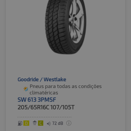
Goodride / Westlake
Pneus para todas as condições
climatéricas
SW 613 3PMSF
205/65R16C
107/105T
D
C
72 dB