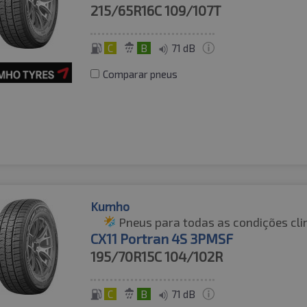
215/65R16C
109/107T
C
B
71 dB
Comparar pneus
Kumho
Pneus para todas as condições cli
CX11 Portran 4S 3PMSF
195/70R15C
104/102R
C
B
71 dB