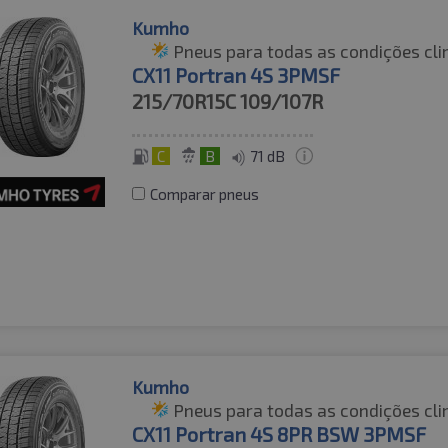
Kumho
Pneus para todas as condições cli
CX11 Portran 4S 3PMSF
215/70R15C
109/107R
C
B
71 dB
Comparar pneus
Kumho
Pneus para todas as condições cli
CX11 Portran 4S 8PR BSW 3PMSF