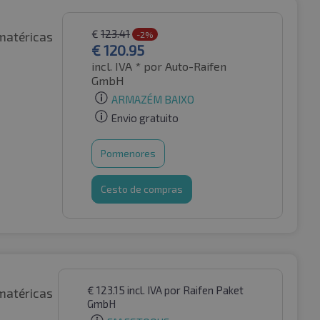
€
123.41
matéricas
-2%
€
120.95
incl. IVA *
por Auto-Raifen
GmbH
ARMAZÉM BAIXO
Envio gratuito
Pormenores
Cesto de compras
€
123.15
incl. IVA
por Raifen Paket
matéricas
GmbH