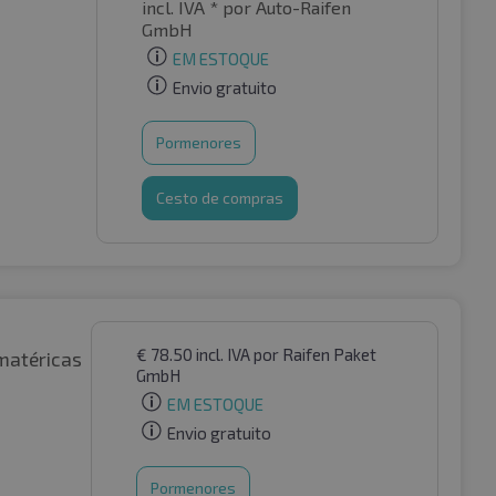
incl. IVA *
por Auto-Raifen
GmbH
EM ESTOQUE
Envio gratuito
Pormenores
Cesto de compras
€
78.50
incl. IVA
por Raifen Paket
matéricas
GmbH
EM ESTOQUE
Envio gratuito
Pormenores