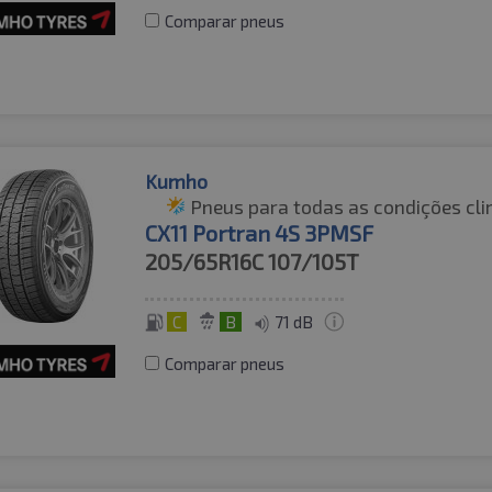
Comparar pneus
Kumho
Pneus para todas as condições cli
CX11 Portran 4S 3PMSF
205/65R16C
107/105T
C
B
71 dB
Comparar pneus