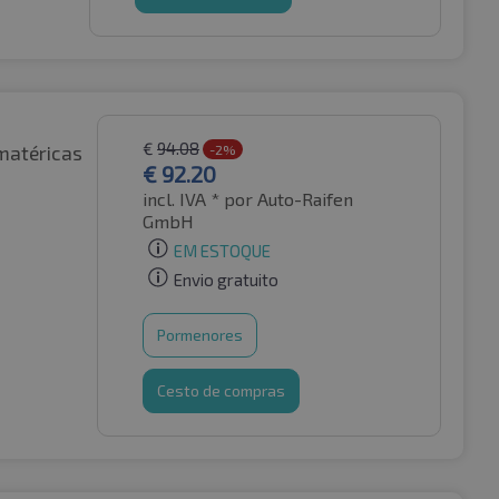
€
94.08
matéricas
-2%
€
92.20
incl. IVA *
por Auto-Raifen
GmbH
EM ESTOQUE
Envio gratuito
Pormenores
Cesto de compras