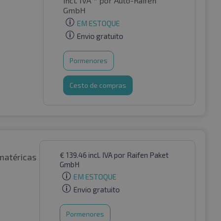
incl. IVA *
por Auto-Raifen
GmbH
EM ESTOQUE
Envio gratuito
Pormenores
Cesto de compras
€
139.46
incl. IVA
por Raifen Paket
matéricas
GmbH
EM ESTOQUE
Envio gratuito
Pormenores