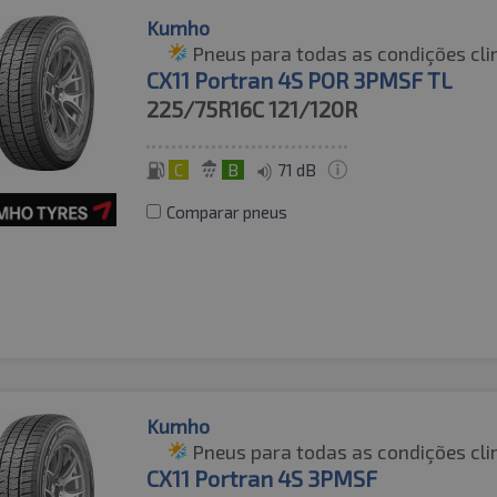
Kumho
Pneus para todas as condições cli
CX11 Portran 4S POR 3PMSF TL
225/75R16C
121/120R
C
B
71 dB
Comparar pneus
Kumho
Pneus para todas as condições cli
CX11 Portran 4S 3PMSF