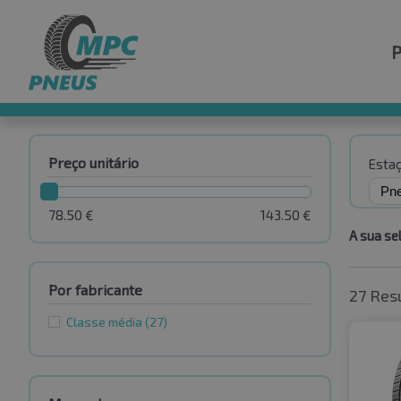
Preço unitário
Esta
78.50
€
143.50
€
A sua se
Por fabricante
27 Res
Classe média
(27)