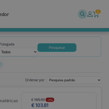
0
edor
Polegada
Pesquisar
Ordenar por
€
105.93
matéricas
-2%
€
103.81