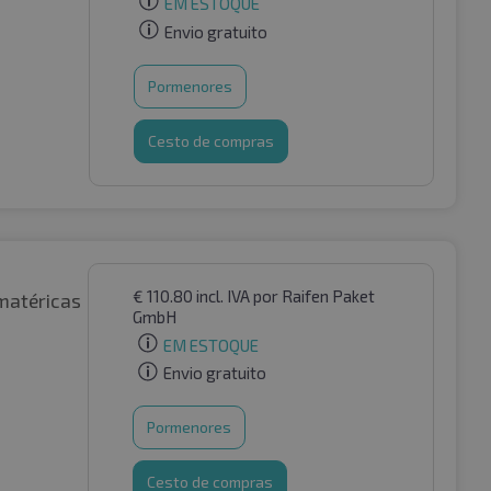
EM ESTOQUE
Envio gratuito
Pormenores
Cesto de compras
€
110.80
incl. IVA
por Raifen Paket
matéricas
GmbH
EM ESTOQUE
Envio gratuito
Pormenores
Cesto de compras