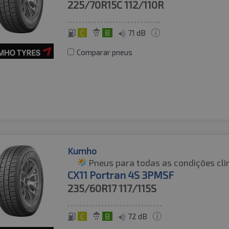
225/70R15C
112/110R
C
B
71 dB
Comparar pneus
Kumho
Pneus para todas as condições cli
CX11 Portran 4S 3PMSF
235/60R17
117/115S
C
B
72 dB