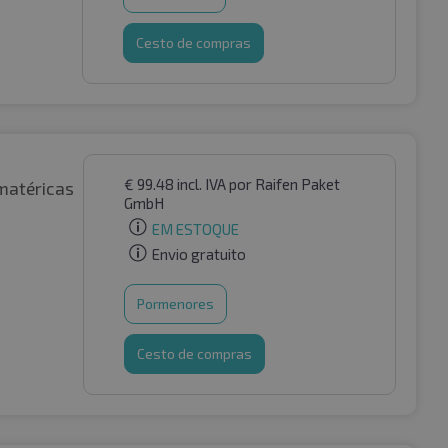
Cesto de compras
€
99.48
incl. IVA
por Raifen Paket
matéricas
GmbH
EM ESTOQUE
Envio gratuito
Pormenores
Cesto de compras