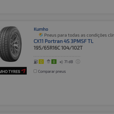
Kumho
Pneus para todas as condições cli
CX11 Portran 4S 3PMSF TL
195/65R16C
104/102T
D
B
71 dB
Comparar pneus