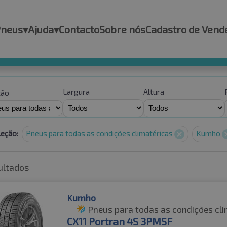
Pneus
▾
Ajuda
▾
Contacto
Sobre nós
Cadastro de Vend
Largura
Altura
ção
leção:
Pneus para todas as condições climatéricas
Kumho
ultados
Kumho
Pneus para todas as condições cli
CX11 Portran 4S 3PMSF