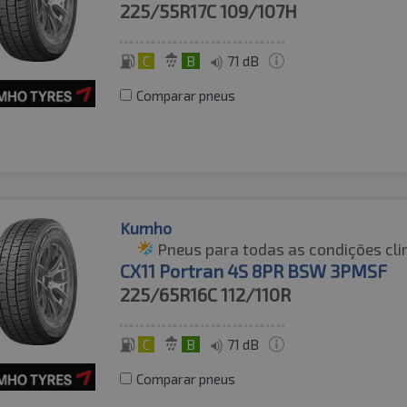
225/55R17C
109/107H
C
B
71 dB
Comparar pneus
Kumho
Pneus para todas as condições cli
CX11 Portran 4S 8PR BSW 3PMSF
225/65R16C
112/110R
C
B
71 dB
Comparar pneus