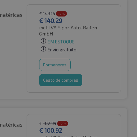
€
143.16
matéricas
-2%
€
140.29
incl. IVA *
por Auto-Raifen
GmbH
EM ESTOQUE
Envio gratuito
Pormenores
Cesto de compras
€
102.99
matéricas
-2%
€
100.92