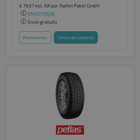
€
79.67
incl. IVA
por Raifen Paket GmbH
EM ESTOQUE
Envio gratuito
Pormenores
Cesto de compras