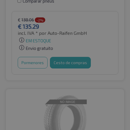
Comparar pneus
€
138.06
-2%
€
135.29
incl. IVA *
por Auto-Raifen GmbH
EM ESTOQUE
Envio gratuito
Pormenores
Cesto de compras