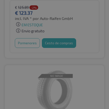
€
125.89
-2%
€
123.37
incl. IVA *
por Auto-Raifen GmbH
EM ESTOQUE
Envio gratuito
Pormenores
Cesto de compras