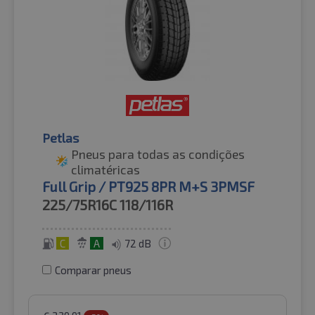
Petlas
Pneus para todas as condições
climatéricas
Full Grip / PT925 8PR M+S 3PMSF
225/75R16C
118/116R
C
A
72 dB
Comparar pneus