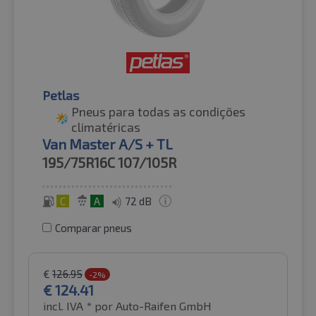
Petlas
Pneus para todas as condições
climatéricas
Van Master A/S + TL
195/75R16C
107/105R
C
A
72 dB
Comparar pneus
€
126.95
-2%
€
124.41
incl. IVA *
por Auto-Raifen GmbH