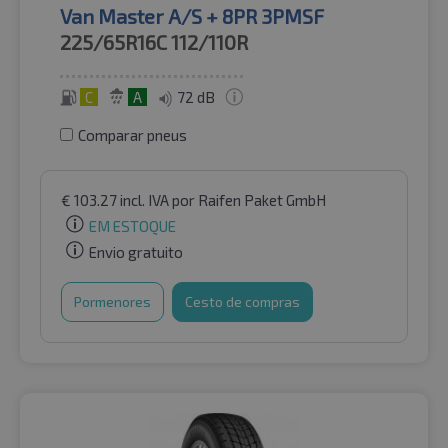
Van Master A/S + 8PR 3PMSF
225/65R16C
112/110R
C
A
72 dB
Comparar pneus
€
103.27
incl. IVA
por Raifen Paket GmbH
EM ESTOQUE
Envio gratuito
Pormenores
Cesto de compras