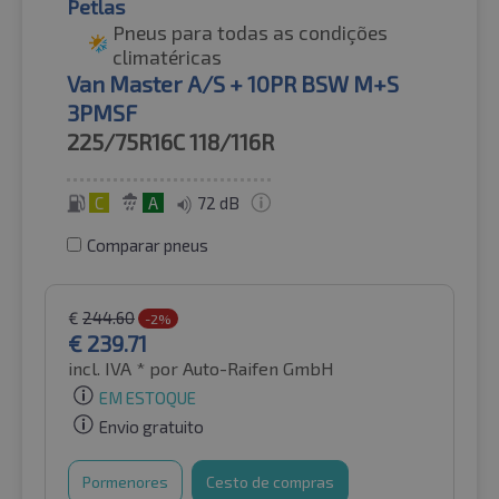
Petlas
Pneus para todas as condições
climatéricas
Van Master A/S + 10PR BSW M+S
3PMSF
225/75R16C
118/116R
C
A
72 dB
Comparar pneus
€
244.60
-2%
€
239.71
incl. IVA *
por Auto-Raifen GmbH
EM ESTOQUE
Envio gratuito
Pormenores
Cesto de compras