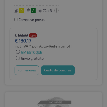
D
A
72 dB
Comparar pneus
€
132.83
-2%
€
130.17
incl. IVA *
por Auto-Raifen GmbH
EM ESTOQUE
Envio gratuito
Pormenores
Cesto de compras