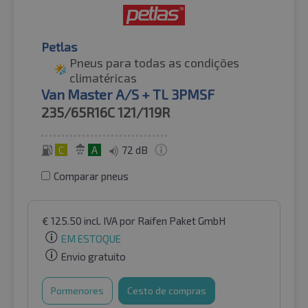
Petlas
Pneus para todas as condições
climatéricas
Van Master A/S + TL 3PMSF
235/65R16C
121/119R
C
A
72 dB
Comparar pneus
€
125.50
incl. IVA
por Raifen Paket GmbH
EM ESTOQUE
Envio gratuito
Pormenores
Cesto de compras