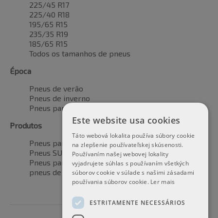
225/45 R17
225/40 R18
195/65 R15
235/35 R19
185/65 R15
Todos os tamanhos de pneus
Época
Pneus de verão
Pneus de inverno
Pneus para todas as estações
Este website usa cookies
Produtos
Táto webová lokalita používa súbory cookie
Pneus para automóveis
na zlepšenie používateľskej skúsenosti.
Pneus SUV / 4x4
Používaním našej webovej lokality
Pneus para veículos de transporte
vyjadrujete súhlas s používaním všetkých
pneus de motocicleta
súborov cookie v súlade s našimi zásadami
používania súborov cookie.
Ler mais
ESTRITAMENTE NECESSÁRIOS