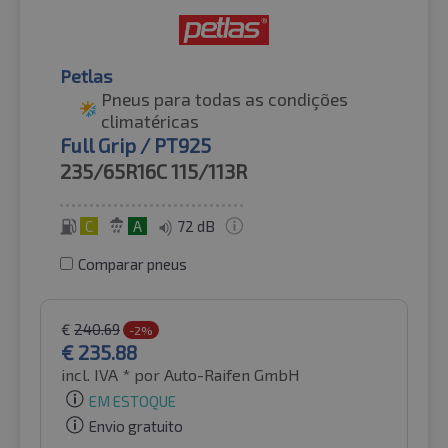
Petlas
Pneus para todas as condições
climatéricas
Full Grip / PT925
235/65R16C
115/113R
C
A
72 dB
Comparar pneus
€
240.69
-2%
€
235.88
incl. IVA *
por Auto-Raifen GmbH
EM ESTOQUE
Envio gratuito