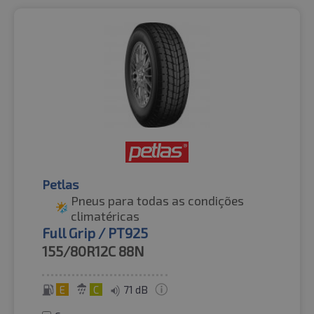
Petlas
Pneus para todas as condições
climatéricas
Full Grip / PT925
155/80R12C
88N
E
C
71 dB