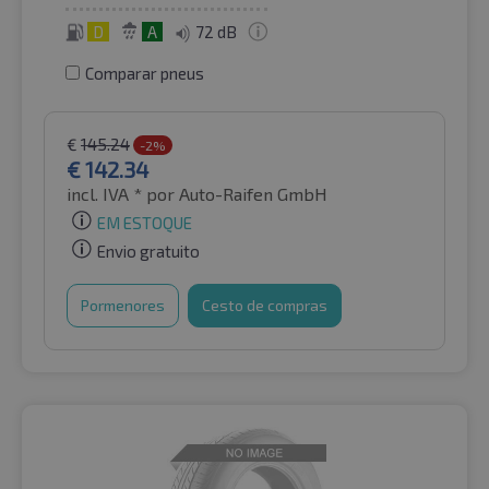
D
A
72 dB
Comparar pneus
€
145.24
-2%
€
142.34
incl. IVA *
por Auto-Raifen GmbH
EM ESTOQUE
Envio gratuito
Pormenores
Cesto de compras