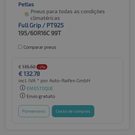
Petlas
Pneus para todas as condições
climatéricas
Full Grip / PT925
195/60R16C
99T
Comparar pneus
€
135.50
-2%
€
132.78
incl. IVA *
por Auto-Raifen GmbH
EM ESTOQUE
Envio gratuito
Pormenores
Cesto de compras