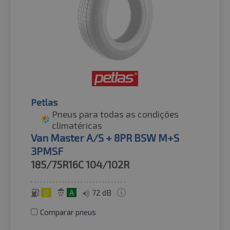
Petlas
Pneus para todas as condições
climatéricas
Van Master A/S + 8PR BSW M+S
3PMSF
185/75R16C
104/102R
D
A
72 dB
Comparar pneus