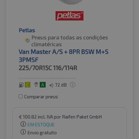
Petlas
Pneus para todas as condições
climatéricas
Van Master A/S + 8PR BSW M+S
3PMSF
225/70R15C
116/114R
C
A
72 dB
Comparar pneus
€
100.82
incl. IVA
por Raifen Paket GmbH
EM ESTOQUE
Envio gratuito