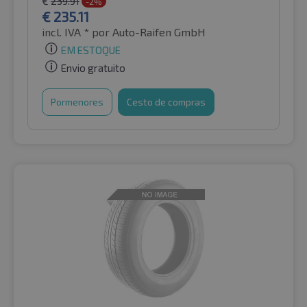
€
239.91
-2%
€
235.11
incl. IVA *
por Auto-Raifen GmbH
EM ESTOQUE
Envio gratuito
Pormenores
Cesto de compras