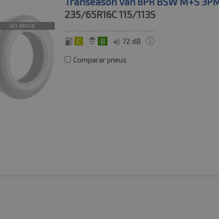
Transeason Van 8PR BSW M+S 3P
235/65R16C
115/113S
C
B
72 dB
Comparar pneus