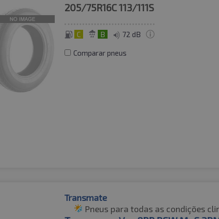
205/75R16C
113/111S
C
B
72 dB
Comparar pneus
Transmate
Pneus para todas as condições cli