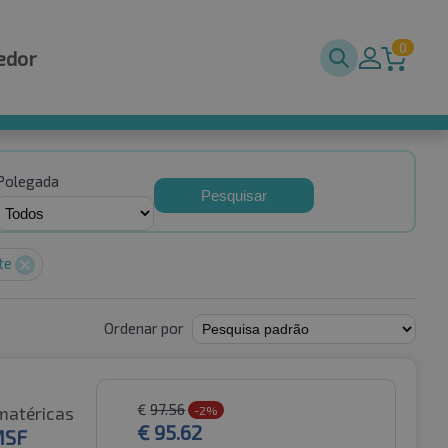
0
edor
Polegada
Pesquisar
te
Ordenar por
€
97.56
matéricas
-2%
€
95.62
MSF