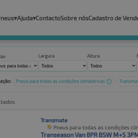
Pneus
▾
Ajuda
▾
Contacto
Sobre nós
Cadastro de Vend
Largura
Altura
ção
leção:
Pneus para todas as condições climatéricas
Transma
ltados
Transmate
Pneus para todas as condições cli
Transeason Van 8PR BSW M+S 3P