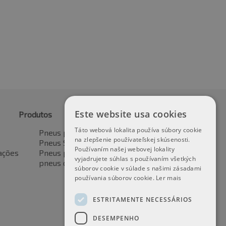
Este website usa cookies
Produtos
Táto webová lokalita používa súbory cookie
Pneus para automóveis
na zlepšenie používateľskej skúsenosti.
Pneus SUV / 4x4
Používaním našej webovej lokality
ações
Pneus para veículos de transporte
vyjadrujete súhlas s používaním všetkých
pneus de motocicleta
súborov cookie v súlade s našimi zásadami
používania súborov cookie.
Ler mais
ESTRITAMENTE NECESSÁRIOS
DESEMPENHO