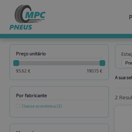
Preço unitário
Esta
95.62
€
190.15
€
A sua se
Por fabricante
2 Resu
Classe económica
(2)