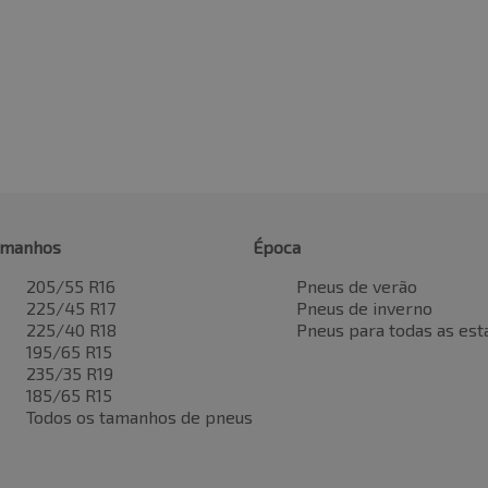
amanhos
Época
205/55 R16
Pneus de verão
225/45 R17
Pneus de inverno
225/40 R18
Pneus para todas as est
195/65 R15
235/35 R19
185/65 R15
Todos os tamanhos de pneus