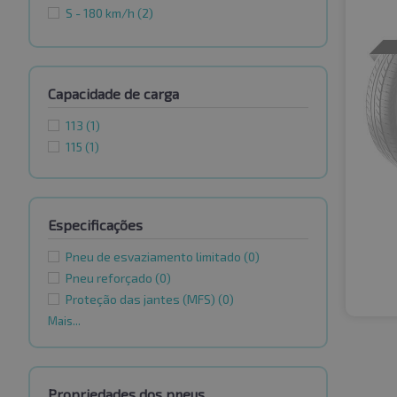
S - 180 km/h
(2)
Capacidade de carga
113
(1)
115
(1)
Especificações
Pneu de esvaziamento limitado
(0)
Pneu reforçado
(0)
Proteção das jantes (MFS)
(0)
Mais...
Propriedades dos pneus