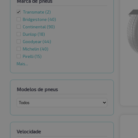
Marca de pneus
Transmate
(2)
Bridgestone
(40)
Continental
(90)
Dunlop
(18)
Goodyear
(44)
Michelin
(40)
Pirelli
(15)
Mais...
Modelos de pneus
Velocidade