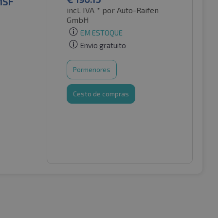
MSF
incl. IVA *
por Auto-Raifen
GmbH
EM ESTOQUE
Envio gratuito
Pormenores
Cesto de compras