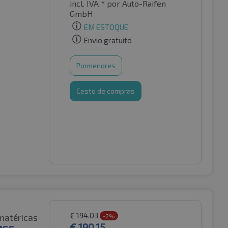
incl. IVA *
por Auto-Raifen
GmbH
EM ESTOQUE
Envio gratuito
Pormenores
Cesto de compras
€
194.03
matéricas
-2%
€
190.15