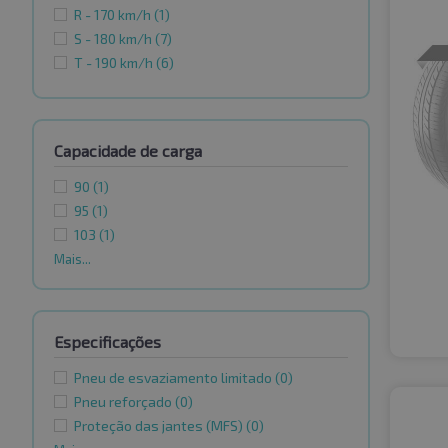
R - 170 km/h
(1)
S - 180 km/h
(7)
T - 190 km/h
(6)
Capacidade de carga
90
(1)
95
(1)
103
(1)
Mais...
Especificações
Pneu de esvaziamento limitado
(0)
Pneu reforçado
(0)
Proteção das jantes (MFS)
(0)