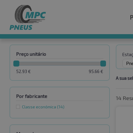
Preço unitário
Esta
52.93
€
95.66
€
A sua se
Por fabricante
14 Res
Classe económica
(14)