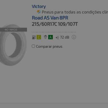
Victory
Pneus para todas as condições cli
Road AS Van 8PR
215/60R17C
109/107T
C
A
72 dB
Comparar pneus