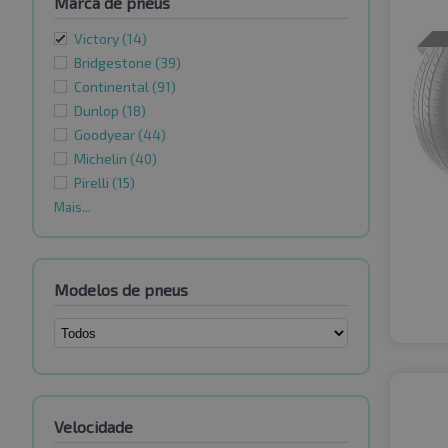
Marca de pneus
Victory
(14)
Bridgestone
(39)
Continental
(91)
Dunlop
(18)
Goodyear
(44)
Michelin
(40)
Pirelli
(15)
Mais...
Modelos de pneus
Velocidade