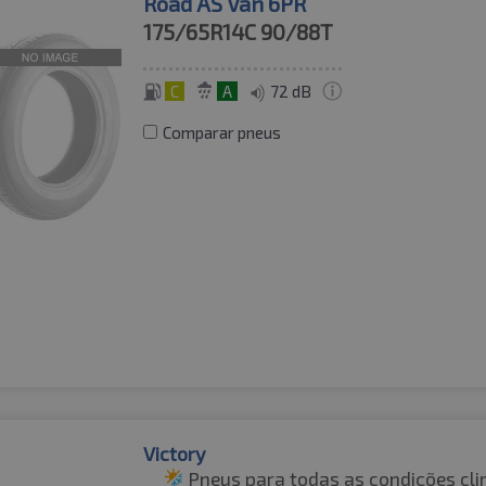
Road AS Van 6PR
175/65R14C
90/88T
C
A
72 dB
Comparar pneus
Victory
Pneus para todas as condições cli