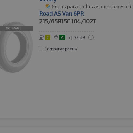
Pneus para todas as condições cli
Road AS Van 6PR
215/65R15C
104/102T
C
A
72 dB
Comparar pneus