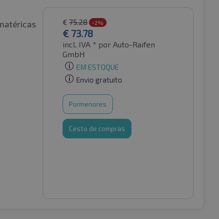
€
75.28
matéricas
-2%
€
73.78
incl. IVA *
por Auto-Raifen
GmbH
EM ESTOQUE
Envio gratuito
Pormenores
Cesto de compras