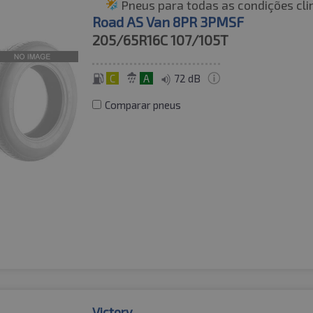
Pneus para todas as condições cli
Road AS Van 8PR 3PMSF
205/65R16C
107/105T
C
A
72 dB
Comparar pneus
Victory