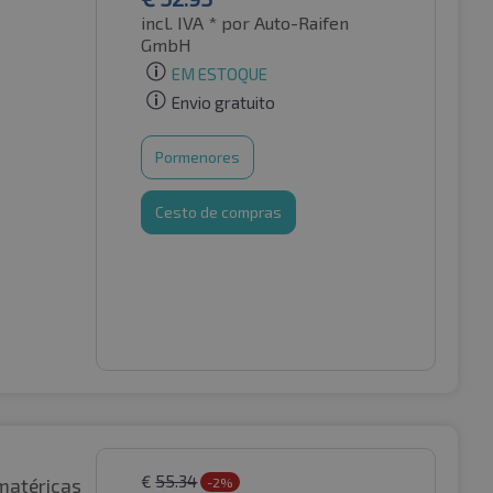
incl. IVA *
por Auto-Raifen
GmbH
EM ESTOQUE
Envio gratuito
Pormenores
Cesto de compras
€
55.34
matéricas
-2%