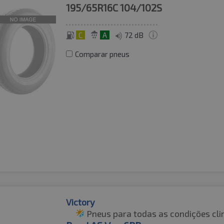
195/65R16C
104/102S
C
A
72 dB
Comparar pneus
Victory
Pneus para todas as condições cli