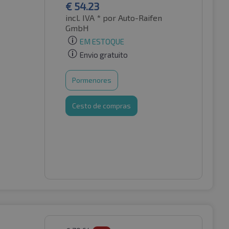
€
54.23
incl. IVA *
por Auto-Raifen
GmbH
EM ESTOQUE
Envio gratuito
Pormenores
Cesto de compras