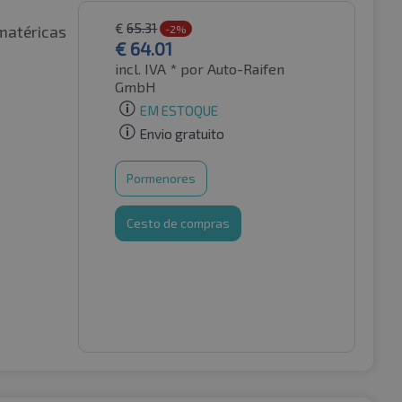
€
65.31
matéricas
-2%
€
64.01
incl. IVA *
por Auto-Raifen
GmbH
EM ESTOQUE
Envio gratuito
Pormenores
Cesto de compras