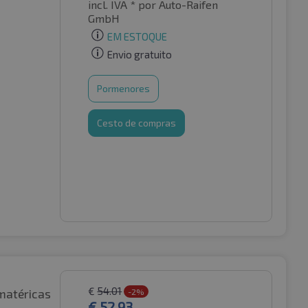
incl. IVA *
por Auto-Raifen
GmbH
EM ESTOQUE
Envio gratuito
Pormenores
Cesto de compras
€
54.01
matéricas
-2%
€
52.93