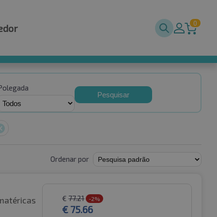
0
edor
Polegada
Pesquisar
Ordenar por
€
77.21
matéricas
-2%
€
75.66