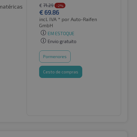
€
71.29
matéricas
-2%
€
69.86
incl. IVA *
por Auto-Raifen
GmbH
EM ESTOQUE
Envio gratuito
Pormenores
Cesto de compras