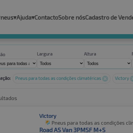
Pneus
▾
Ajuda
▾
Contacto
Sobre nós
Cadastro de Vend
Largura
Altura
ção
leção:
Pneus para todas as condições climatéricas
Victory
ultados
Victory
Pneus para todas as condições cli
Road AS Van 3PMSF M+S