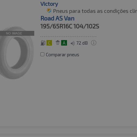
Victory
Pneus para todas as condições cli
Road AS Van
195/65R16C
104/102S
C
A
72 dB
Comparar pneus