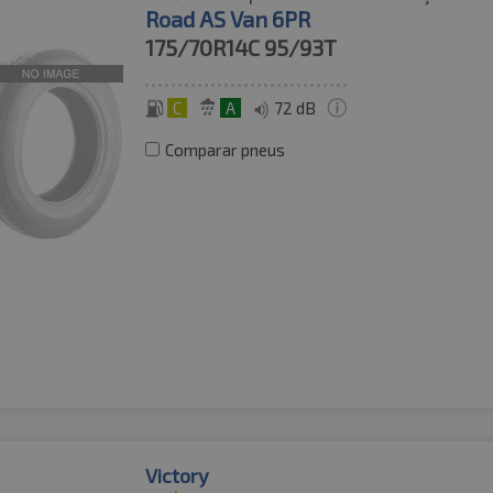
Road AS Van 6PR
175/70R14C
95/93T
C
A
72 dB
Comparar pneus
Victory