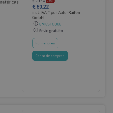
€
70.64
matéricas
-2%
€
69.22
incl. IVA *
por Auto-Raifen
GmbH
EM ESTOQUE
Envio gratuito
Pormenores
Cesto de compras