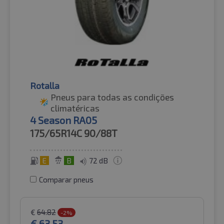
Rotalla
Pneus para todas as condições
climatéricas
4 Season RA05
175/65R14C
90/88T
E
B
72 dB
Comparar pneus
€
64.82
-2%
€
63.53