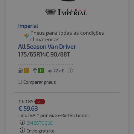
Imperial
Pneus para todas as condições
climatéricas
All Season Van Driver
175/65R14C
90/88T
E
B
72 dB
Comparar pneus
€
60.85
-2%
€
59.63
incl. IVA *
por Auto-Raifen GmbH
EM ESTOQUE
Envio gratuito