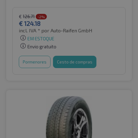
€
126.71
-2%
€
124.18
incl. IVA *
por Auto-Raifen GmbH
EM ESTOQUE
Envio gratuito
Pormenores
Cesto de compras