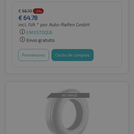
€
66.10
-2%
€
64.78
incl. IVA *
por Auto-Raifen GmbH
EM ESTOQUE
Envio gratuito
Pormenores
Cesto de compras