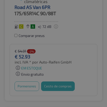
climatéricas
Road AS Van 6PR
175/65R14C
90/88T
C
A
72 dB
Comparar pneus
€
54.01
-2%
€
52.93
incl. IVA *
por Auto-Raifen GmbH
EM ESTOQUE
Envio gratuito
Pormenores
Cesto de compras