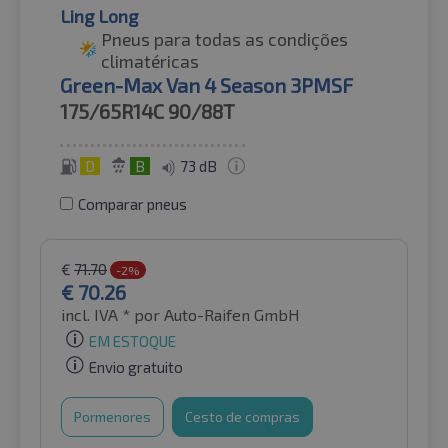
Ling Long
Pneus para todas as condições
climatéricas
Green-Max Van 4 Season 3PMSF
175/65R14C
90/88T
D
B
73 dB
Comparar pneus
€
71.70
-2%
€
70.26
incl. IVA *
por Auto-Raifen GmbH
EM ESTOQUE
Envio gratuito
Pormenores
Cesto de compras