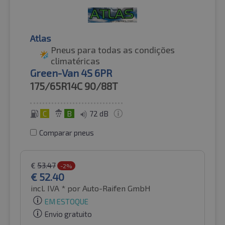
Atlas
Pneus para todas as condições
climatéricas
Green-Van 4S 6PR
175/65R14C
90/88T
C
B
72 dB
Comparar pneus
€
53.47
-2%
€
52.40
incl. IVA *
por Auto-Raifen GmbH
EM ESTOQUE
Envio gratuito