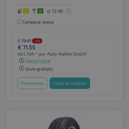
D
B
72 dB
Comparar pneus
€
73.01
-2%
€
71.55
incl. IVA *
por Auto-Raifen GmbH
EM ESTOQUE
Envio gratuito
Pormenores
Cesto de compras