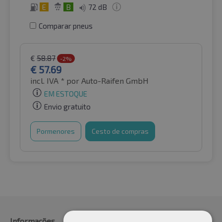
E
B
72 dB
Comparar pneus
€
58.87
-2%
€
57.69
incl. IVA *
por Auto-Raifen GmbH
EM ESTOQUE
Envio gratuito
Pormenores
Cesto de compras
Informações
Fabricante