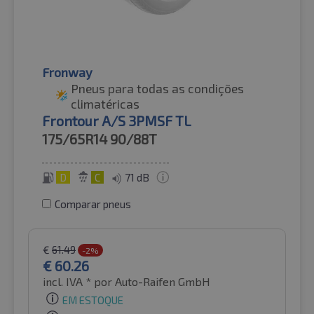
Fronway
Pneus para todas as condições
climatéricas
Frontour A/S 3PMSF TL
175/65R14
90/88T
D
C
71 dB
Comparar pneus
€
61.49
-2%
€
60.26
incl. IVA *
por Auto-Raifen GmbH
EM ESTOQUE