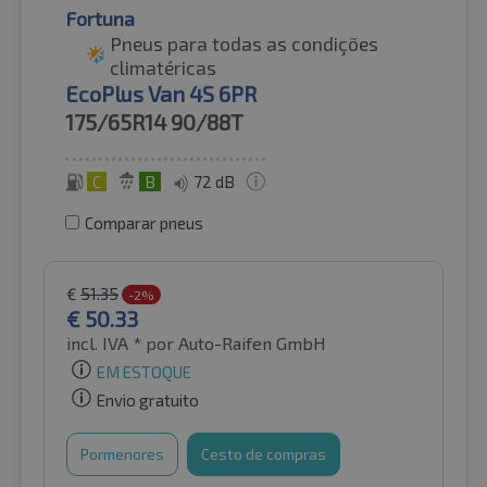
Fortuna
Pneus para todas as condições
climatéricas
EcoPlus Van 4S 6PR
175/65R14
90/88T
C
B
72 dB
Comparar pneus
€
51.35
-2%
€
50.33
incl. IVA *
por Auto-Raifen GmbH
EM ESTOQUE
Envio gratuito
Pormenores
Cesto de compras