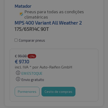
Matador
Pneus para todas as condições
climatéricas
MPS 400 Variant All Weather 2
175/65R14C
90T
Comparar pneus
€
99.08
-2%
€
97.10
incl. IVA *
por Auto-Raifen GmbH
EM ESTOQUE
Envio gratuito
Pormenores
Cesto de compras