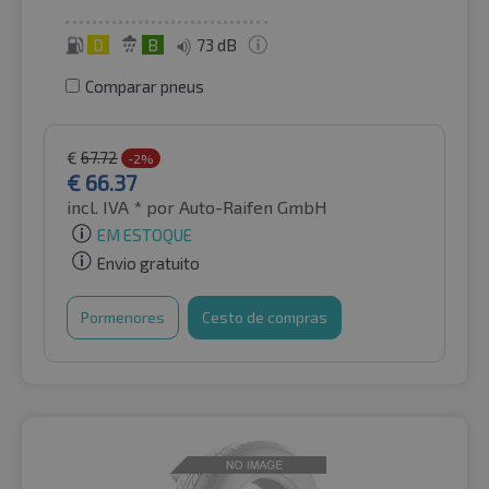
D
B
73 dB
Comparar pneus
€
67.72
-2%
€
66.37
incl. IVA *
por Auto-Raifen GmbH
EM ESTOQUE
Envio gratuito
Pormenores
Cesto de compras