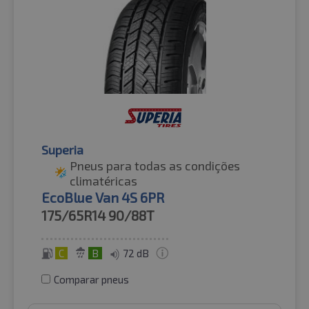
Superia
Pneus para todas as condições
climatéricas
EcoBlue Van 4S 6PR
175/65R14
90/88T
C
B
72 dB
Comparar pneus