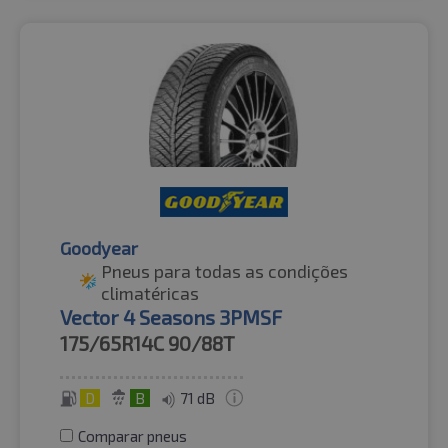
Goodyear
Pneus para todas as condições
climatéricas
Vector 4 Seasons 3PMSF
175/65R14C
90/88T
D
B
71 dB
Comparar pneus