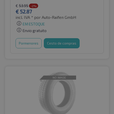
€
53.95
-2%
€
52.87
incl. IVA *
por Auto-Raifen GmbH
EM ESTOQUE
Envio gratuito
Pormenores
Cesto de compras