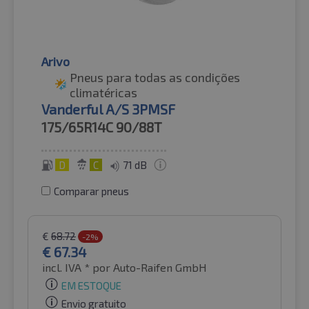
Arivo
Pneus para todas as condições
climatéricas
Vanderful A/S 3PMSF
175/65R14C
90/88T
D
C
71 dB
Comparar pneus
€
68.72
-2%
€
67.34
incl. IVA *
por Auto-Raifen GmbH
EM ESTOQUE
Envio gratuito