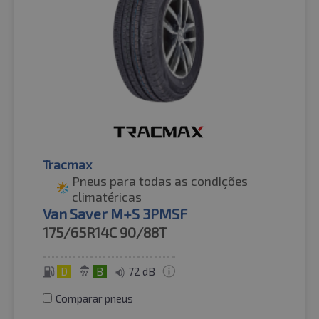
Tracmax
Pneus para todas as condições
climatéricas
Van Saver M+S 3PMSF
175/65R14C
90/88T
D
B
72 dB
Comparar pneus