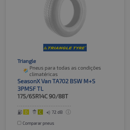
Triangle
Pneus para todas as condições
climatéricas
SeasonX Van TA702 BSW M+S
3PMSF TL
175/65R14C
90/88T
D
C
72 dB
Comparar pneus