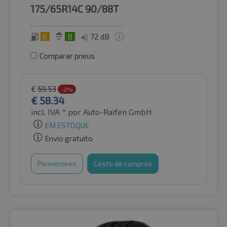
175/65R14C
90/88T
E
B
72 dB
Comparar pneus
€
59.53
-2%
€
58.34
incl. IVA *
por Auto-Raifen GmbH
EM ESTOQUE
Envio gratuito
Pormenores
Cesto de compras