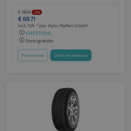
€
70.11
-2%
€
68.71
incl. IVA *
por Auto-Raifen GmbH
EM ESTOQUE
Envio gratuito
Pormenores
Cesto de compras