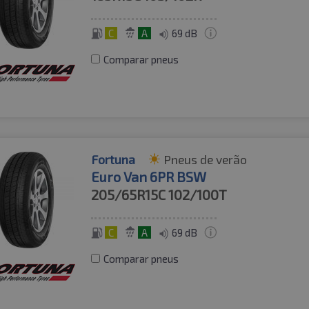
C
A
69 dB
Comparar pneus
Fortuna
Pneus de verão
Euro Van 6PR BSW
205/65R15C
102/100T
C
A
69 dB
Comparar pneus