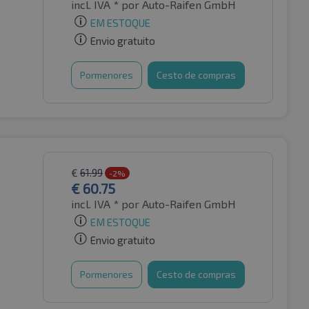
incl. IVA *
por Auto-Raifen GmbH
EM ESTOQUE
Envio gratuito
Pormenores
Cesto de compras
€
61.99
-2%
€
60.75
incl. IVA *
por Auto-Raifen GmbH
EM ESTOQUE
Envio gratuito
Pormenores
Cesto de compras