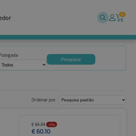
0
edor
Polegada
Pesquisar
Ordenar por
€
61.33
-2%
€
60.10