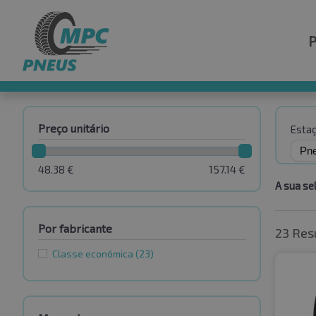
Preço unitário
Esta
48.38
€
157.14
€
A sua se
Por fabricante
23 Res
Classe económica
(23)