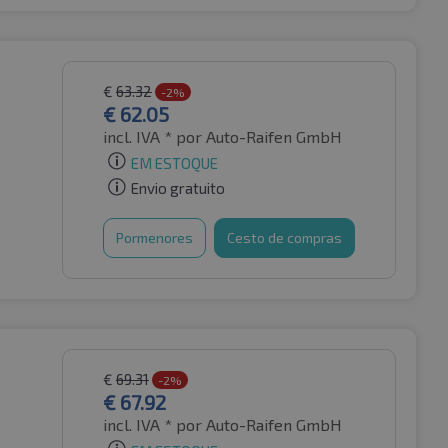
€
63.32
-2%
€
62.05
incl. IVA *
por Auto-Raifen GmbH
EM ESTOQUE
Envio gratuito
Pormenores
Cesto de compras
€
69.31
-2%
€
67.92
incl. IVA *
por Auto-Raifen GmbH