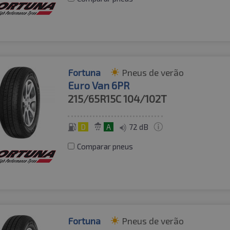
Fortuna
Pneus de verão
Euro Van 6PR
215/65R15C
104/102T
D
A
72 dB
Comparar pneus
Fortuna
Pneus de verão