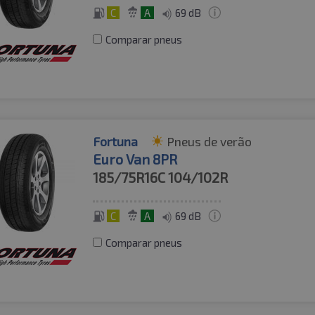
C
A
69 dB
Comparar pneus
Fortuna
Pneus de verão
Euro Van 8PR
185/75R16C
104/102R
C
A
69 dB
Comparar pneus