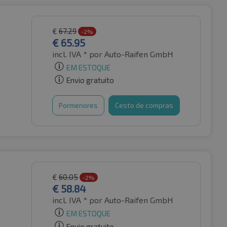
€
67.29
-2%
€
65.95
incl. IVA *
por Auto-Raifen GmbH
EM ESTOQUE
Envio gratuito
Pormenores
Cesto de compras
€
60.05
-2%
€
58.84
incl. IVA *
por Auto-Raifen GmbH
EM ESTOQUE
Envio gratuito