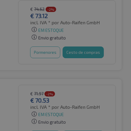
€
74.62
-2%
€
73.12
incl. IVA *
por Auto-Raifen GmbH
EM ESTOQUE
Envio gratuito
Pormenores
Cesto de compras
€
71.97
-2%
€
70.53
incl. IVA *
por Auto-Raifen GmbH
EM ESTOQUE
Envio gratuito