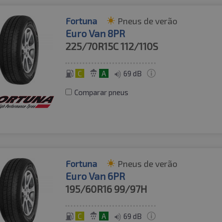
Fortuna
Pneus de verão
Euro Van 8PR
225/70R15C
112/110S
C
A
69 dB
Comparar pneus
Fortuna
Pneus de verão
Euro Van 6PR
195/60R16
99/97H
C
A
69 dB