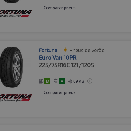
Comparar pneus
Fortuna
Pneus de verão
Euro Van 10PR
225/75R16C
121/120S
B
A
69 dB
Comparar pneus