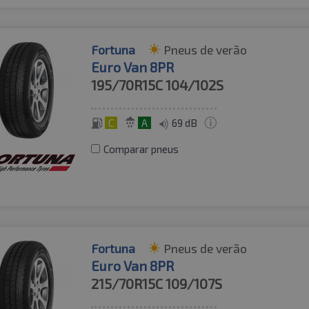
Fortuna
Pneus de verão
Euro Van 8PR
195/70R15C
104/102S
C
A
69 dB
Comparar pneus
Fortuna
Pneus de verão
Euro Van 8PR
215/70R15C
109/107S