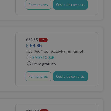
Pormenores
Cesto de compras
€
64.65
-2%
€
63.36
incl. IVA *
por Auto-Raifen GmbH
EM ESTOQUE
Envio gratuito
Pormenores
Cesto de compras