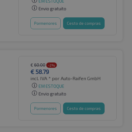
EM ESTOQUE
Envio gratuito
Pormenores
Cesto de compras
€
60.00
-2%
€
58.79
incl. IVA *
por Auto-Raifen GmbH
EM ESTOQUE
Envio gratuito
Pormenores
Cesto de compras