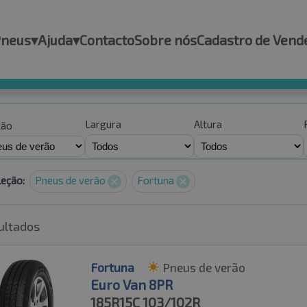
Pneus
▾
Ajuda
▾
Contacto
Sobre nós
Cadastro de Vend
Largura
Altura
ção
leção:
Pneus de verão
Fortuna
ultados
Fortuna
Pneus de verão
Euro Van 8PR
185R15C
103/102R