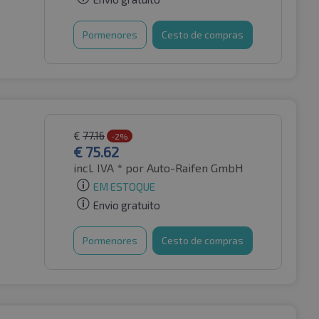
Pormenores
Cesto de compras
€
77.16
-2%
€
75.62
incl. IVA *
por Auto-Raifen GmbH
EM ESTOQUE
Envio gratuito
Pormenores
Cesto de compras