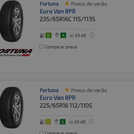
Fortuna
Pneus de verão
Euro Van 8PR
235/65R16C
115/113S
B
A
69 dB
Comparar pneus
Fortuna
Pneus de verão
Euro Van 8PR
225/65R16
112/110S
C
A
69 dB
Comparar pneus