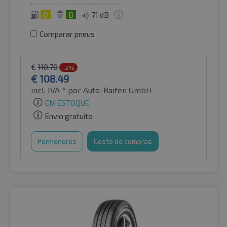
D
B
71 dB
Comparar pneus
€
110.70
-2%
€
108.49
incl. IVA *
por Auto-Raifen GmbH
EM ESTOQUE
Envio gratuito
Pormenores
Cesto de compras