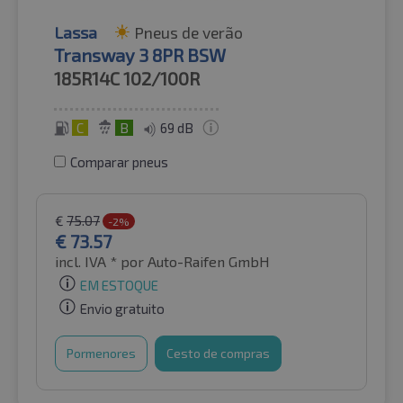
Lassa
Pneus de verão
Transway 3 8PR BSW
185R14C
102/100R
C
B
69 dB
Comparar pneus
€
75.07
-2%
€
73.57
incl. IVA *
por Auto-Raifen GmbH
EM ESTOQUE
Envio gratuito
Pormenores
Cesto de compras