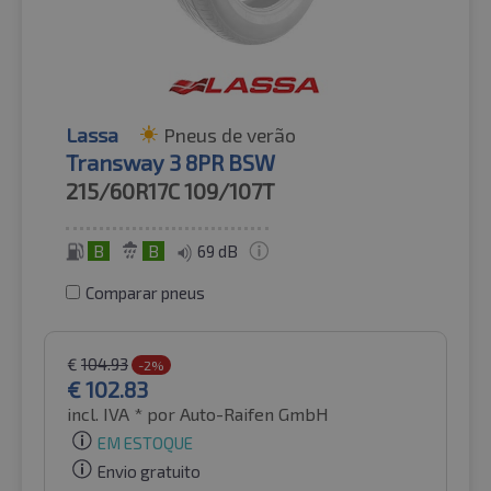
Lassa
Pneus de verão
Transway 3 8PR BSW
215/60R17C
109/107T
B
B
69 dB
Comparar pneus
€
104.93
-2%
€
102.83
incl. IVA *
por Auto-Raifen GmbH
EM ESTOQUE
Envio gratuito