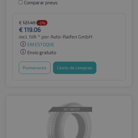
Comparar pneus
€
121.49
-2%
€
119.06
incl. IVA *
por Auto-Raifen GmbH
EM ESTOQUE
Envio gratuito
Pormenores
Cesto de compras