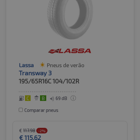
Lassa
Pneus de verão
Transway 3
195/65R16C
104/102R
C
B
69 dB
Comparar pneus
€
117.98
-2%
€
115.62