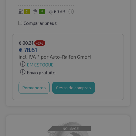
C
B
69 dB
Comparar pneus
€
80.21
-2%
€
78.61
incl. IVA *
por Auto-Raifen GmbH
EM ESTOQUE
Envio gratuito
Pormenores
Cesto de compras