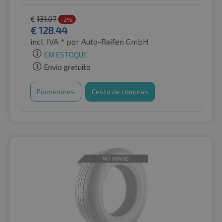
€
131.07
-2%
€
128.44
incl. IVA *
por Auto-Raifen GmbH
EM ESTOQUE
Envio gratuito
Pormenores
Cesto de compras