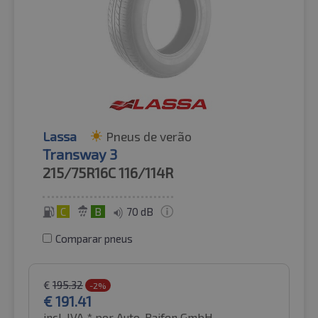
Lassa
Pneus de verão
Transway 3
215/75R16C
116/114R
C
B
70 dB
Comparar pneus
€
195.32
-2%
€
191.41
incl. IVA *
por Auto-Raifen GmbH