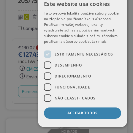
205/75R16C
113/111R
Este website usa cookies
Táto webová lokalita používa súbory cookie
C
B
71 dB
na zlepšenie používateľskej skúsenosti.
Používaním našej webovej lokality
Comparar pneus
vyjadrujete súhlas s používaním všetkých
súborov cookie v súlade s našimi zásadami
používania súborov cookie.
Ler mais
€
130.02
-2%
€
127.43
ESTRITAMENTE NECESSÁRIOS
incl. IVA *
por Auto-Raifen GmbH
DESEMPENHO
EM ESTOQUE
DIRECIONAMENTO
Envio gratuito
FUNCIONALIDADE
Pormenores
Cesto de compras
NÃO CLASSIFICADOS
ACEITAR TODOS