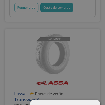
Pormenores
Cesto de compras
Lassa
Pneus de verão
Transway 3