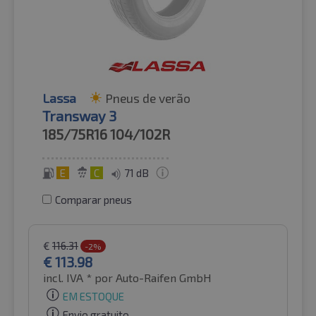
Lassa
Pneus de verão
Transway 3
185/75R16
104/102R
E
C
71 dB
Comparar pneus
€
116.31
-2%
€
113.98
incl. IVA *
por Auto-Raifen GmbH
EM ESTOQUE
Envio gratuito