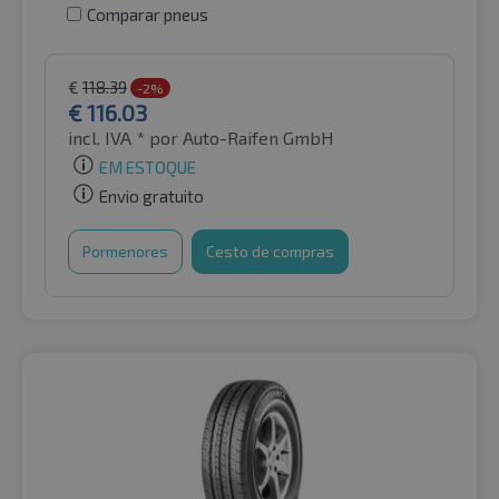
Comparar pneus
€
118.39
-2%
€
116.03
incl. IVA *
por Auto-Raifen GmbH
EM ESTOQUE
Envio gratuito
Pormenores
Cesto de compras