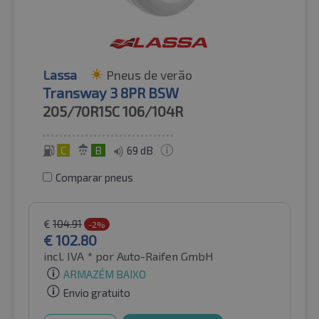
Lassa
Pneus de verão
Transway 3 8PR BSW
205/70R15C
106/104R
C
B
69 dB
Comparar pneus
€
104.91
-2%
€
102.80
incl. IVA *
por Auto-Raifen GmbH
ARMAZÉM BAIXO
Envio gratuito