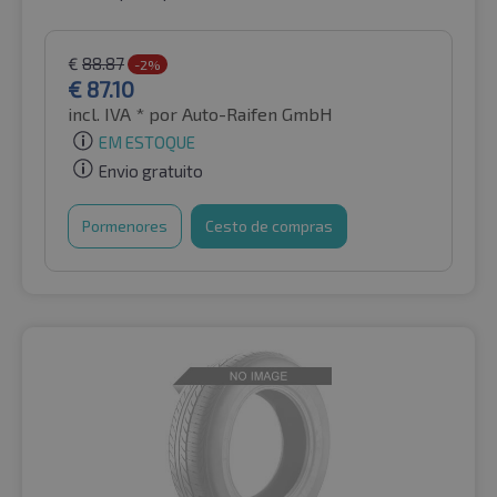
€
88.87
-2%
€
87.10
incl. IVA *
por Auto-Raifen GmbH
EM ESTOQUE
Envio gratuito
Pormenores
Cesto de compras