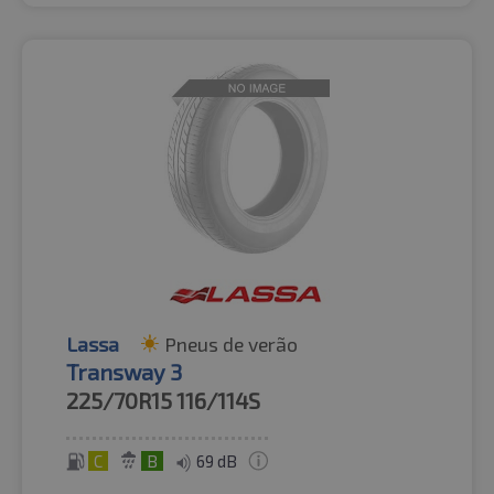
Lassa
Pneus de verão
Transway 3
225/70R15
116/114S
C
B
69 dB