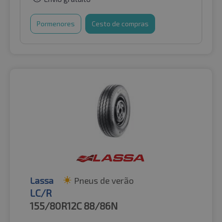
Pormenores
Cesto de compras
Lassa
Pneus de verão
LC/R
155/80R12C
88/86N