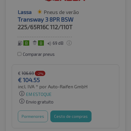
Lassa
Pneus de verão
Transway 3 8PR BSW
225/65R16C
112/110T
B
B
69 dB
Comparar pneus
€
106.69
-2%
€
104.55
incl. IVA *
por Auto-Raifen GmbH
EM ESTOQUE
Envio gratuito
Pormenores
Cesto de compras