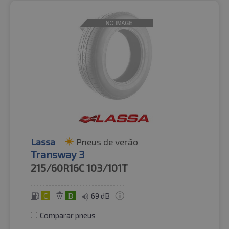
Lassa
Pneus de verão
Transway 3
215/60R16C
103/101T
C
B
69 dB
Comparar pneus