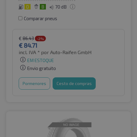
D
B
70 dB
Comparar pneus
€
86.43
-2%
€
84.71
incl. IVA *
por Auto-Raifen GmbH
EM ESTOQUE
Envio gratuito
Pormenores
Cesto de compras