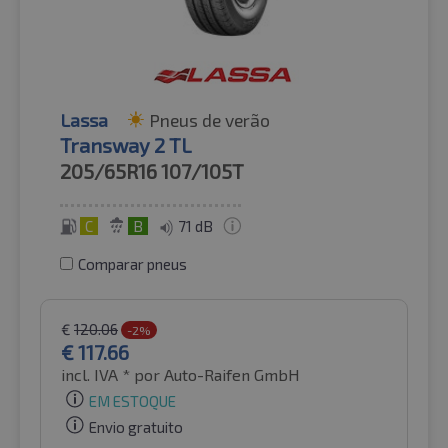
Lassa
Pneus de verão
Transway 2 TL
205/65R16
107/105T
C
B
71 dB
Comparar pneus
€
120.06
-2%
€
117.66
incl. IVA *
por Auto-Raifen GmbH
EM ESTOQUE
Envio gratuito