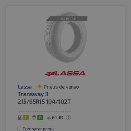
Lassa
Pneus de verão
Transway 3
215/65R15
104/102T
C
B
69 dB
Comparar pneus