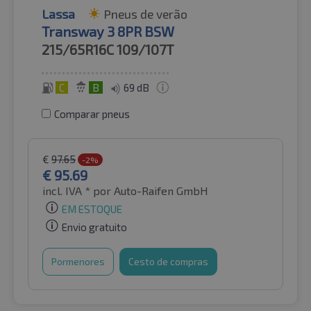
Lassa
Pneus de verão
Transway 3 8PR BSW
215/65R16C
109/107T
C
B
69 dB
Comparar pneus
€
97.65
-2%
€
95.69
incl. IVA *
por Auto-Raifen GmbH
EM ESTOQUE
Envio gratuito
Pormenores
Cesto de compras