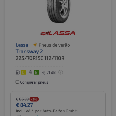
Lassa
Pneus de verão
Transway 2
225/70R15C
112/110R
D
B
71 dB
Comparar pneus
€
85.99
-2%
€
84.27
incl. IVA *
por Auto-Raifen GmbH