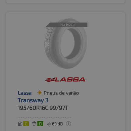
Lassa
Pneus de verão
Transway 3
195/60R16C
99/97T
C
B
69 dB