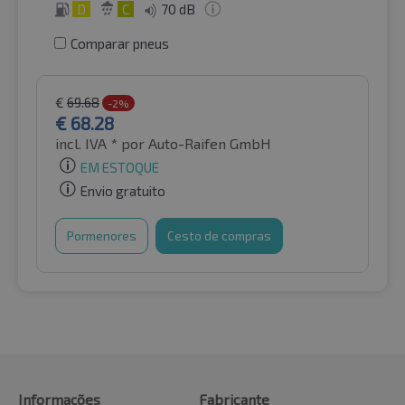
D
C
70 dB
Comparar pneus
€
69.68
-2%
€
68.28
incl. IVA *
por Auto-Raifen GmbH
EM ESTOQUE
Envio gratuito
Pormenores
Cesto de compras
Informações
Fabricante