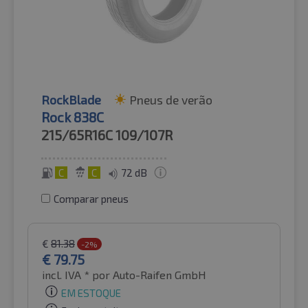
RockBlade
Pneus de verão
Rock 838C
215/65R16C
109/107R
C
C
72 dB
Comparar pneus
€
81.38
-2%
€
79.75
incl. IVA *
por Auto-Raifen GmbH
EM ESTOQUE