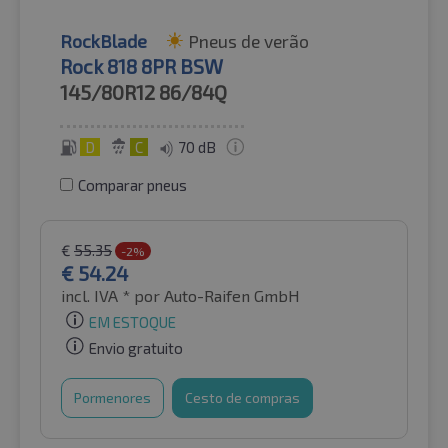
RockBlade
Pneus de verão
Rock 818 8PR BSW
145/80R12
86/84Q
D
C
70 dB
Comparar pneus
€
55.35
-2%
€
54.24
incl. IVA *
por Auto-Raifen GmbH
EM ESTOQUE
Envio gratuito
Pormenores
Cesto de compras