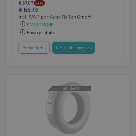
€
67.07
-2%
€
65.73
incl. IVA *
por Auto-Raifen GmbH
EM ESTOQUE
Envio gratuito
Pormenores
Cesto de compras