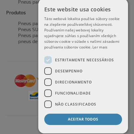
Pneus para todas as estações
Este website usa cookies
Produtos
Táto webová lokalita používa súbory cookie
Pneus para automóveis
na zlepšenie používateľskej skúsenosti.
Pneus SUV / 4x4
Používaním našej webovej lokality
Pneus para veículos de transporte
vyjadrujete súhlas s používaním všetkých
pneus de motocicleta
súborov cookie v súlade s našimi zásadami
používania súborov cookie.
Ler mais
ESTRITAMENTE NECESSÁRIOS
DESEMPENHO
DIRECIONAMENTO
FUNCIONALIDADE
NÃO CLASSIFICADOS
ACEITAR TODOS