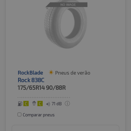
RockBlade
Pneus de verão
Rock 838C
175/65R14
90/88R
C
C
71 dB
Comparar pneus