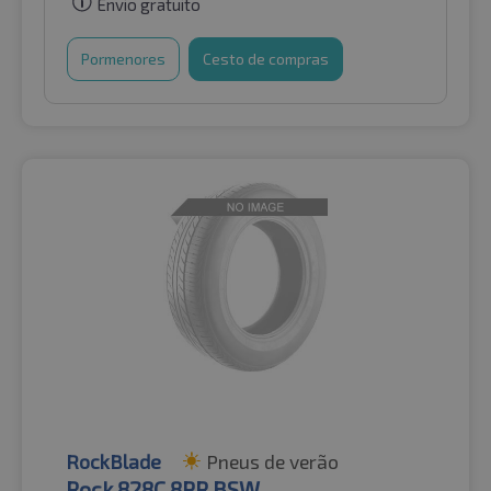
Envio gratuito
Pormenores
Cesto de compras
RockBlade
Pneus de verão
Rock 828C 8PR BSW