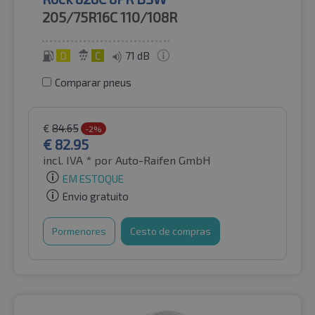
205/75R16C
110/108R
D
C
71 dB
Comparar pneus
€
84.65
-2%
€
82.95
incl. IVA *
por Auto-Raifen GmbH
EM ESTOQUE
Envio gratuito
Pormenores
Cesto de compras