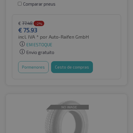
Comparar pneus
€
77.48
-2%
€
75.93
incl. IVA *
por Auto-Raifen GmbH
EM ESTOQUE
Envio gratuito
Pormenores
Cesto de compras