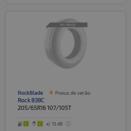
RockBlade
Pneus de verão
Rock 838C
205/65R16
107/105T
C
C
72 dB