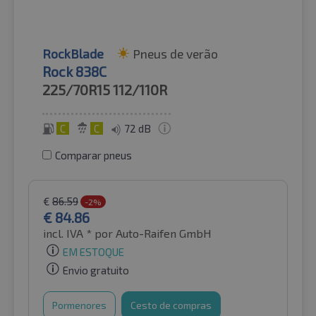
RockBlade
Pneus de verão
Rock 838C
225/70R15
112/110R
C
C
72 dB
Comparar pneus
€
86.59
-2%
€
84.86
incl. IVA *
por Auto-Raifen GmbH
EM ESTOQUE
Envio gratuito
Pormenores
Cesto de compras