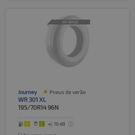
Journey
Pneus de verão
WR 301 XL
195/70R14
96N
D
C
70 dB