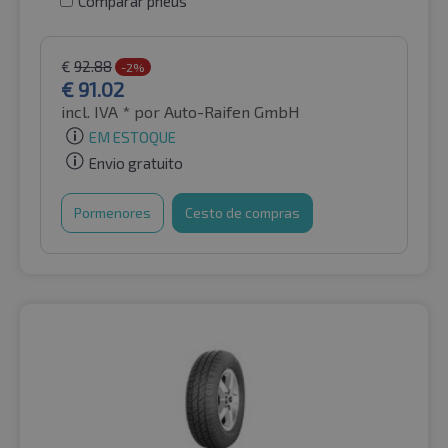
Comparar pneus
€
92.88
-2%
€
91.02
incl. IVA *
por Auto-Raifen GmbH
EM ESTOQUE
Envio gratuito
Pormenores
Cesto de compras