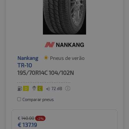
Nankang
Pneus de verão
TR-10
195/70R14C
104/102N
D
C
72 dB
Comparar pneus
€
140.00
-2%
€
137.19