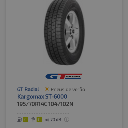
GT Radial
Pneus de verão
Kargomax ST-6000
195/70R14C
104/102N
C
C
70 dB