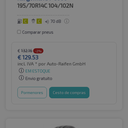
195/70R14C
104/102N
C
C
70 dB
Comparar pneus
€
132.16
-2%
€
129.53
incl. IVA *
por Auto-Raifen GmbH
EM ESTOQUE
Envio gratuito
Pormenores
Cesto de compras