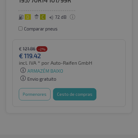
195/70R14
101/99R
D
C
72 dB
Comparar pneus
€
121.86
-2%
€
119.42
incl. IVA *
por Auto-Raifen GmbH
ARMAZÉM BAIXO
Envio gratuito
Pormenores
Cesto de compras