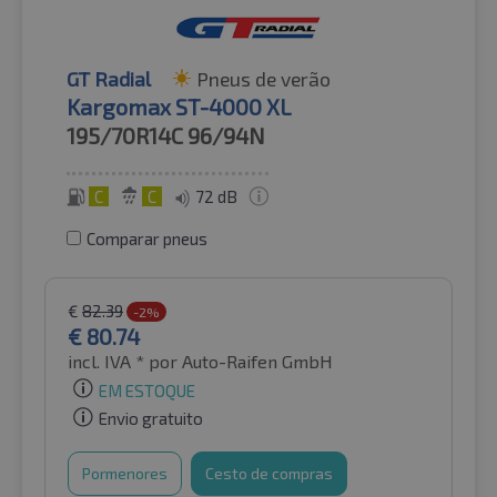
GT Radial
Pneus de verão
Kargomax ST-4000 XL
195/70R14C
96/94N
C
C
72 dB
Comparar pneus
€
82.39
-2%
€
80.74
incl. IVA *
por Auto-Raifen GmbH
EM ESTOQUE
Envio gratuito
Pormenores
Cesto de compras