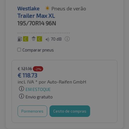
Westlake
Pneus de verão
Trailer Max XL
195/70R14
96N
C
C
70 dB
Comparar pneus
€
121.16
-2%
€
118.73
incl. IVA *
por Auto-Raifen GmbH
EM ESTOQUE
Envio gratuito
Pormenores
Cesto de compras