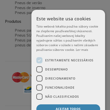
Pneus de verão
Pneus de inverno
Pneus para todas as estações
Este website usa cookies
Produtos
Táto webová lokalita používa súbory cookie
Pneus para automóveis
na zlepšenie používateľskej skúsenosti.
Pneus SUV / 4x4
Používaním našej webovej lokality
Pneus para veículos de transporte
vyjadrujete súhlas s používaním všetkých
pneus de motocicleta
súborov cookie v súlade s našimi zásadami
používania súborov cookie.
Ler mais
ESTRITAMENTE NECESSÁRIOS
DESEMPENHO
DIRECIONAMENTO
FUNCIONALIDADE
NÃO CLASSIFICADOS
ACEITAR TODOS