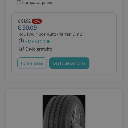
Comparar pneus
€
91.92
-2%
€
90.09
incl. IVA *
por Auto-Raifen GmbH
EM ESTOQUE
Envio gratuito
Pormenores
Cesto de compras