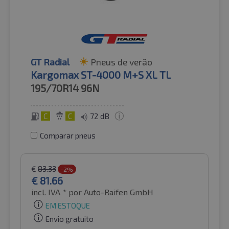
GT Radial
Pneus de verão
Kargomax ST-4000 M+S XL TL
195/70R14
96N
C
C
72 dB
Comparar pneus
€
83.33
-2%
€
81.66
incl. IVA *
por Auto-Raifen GmbH
EM ESTOQUE
Envio gratuito