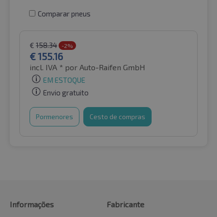
Comparar pneus
€
158.34
-2%
€
155.16
incl. IVA *
por Auto-Raifen GmbH
EM ESTOQUE
Envio gratuito
Pormenores
Cesto de compras
Informações
Fabricante