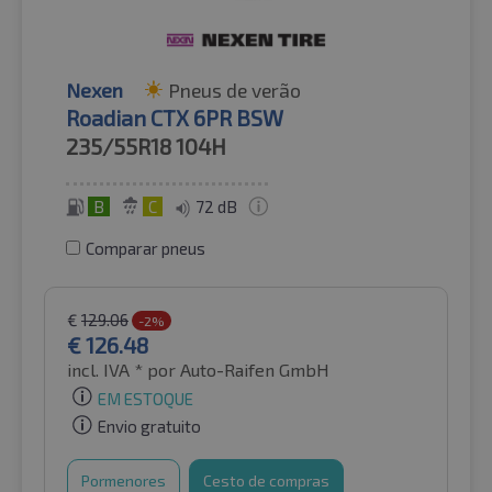
Nexen
Pneus de verão
Roadian CTX 6PR BSW
235/55R18
104H
B
C
72 dB
Comparar pneus
€
129.06
-2%
€
126.48
incl. IVA *
por Auto-Raifen GmbH
EM ESTOQUE
Envio gratuito
Pormenores
Cesto de compras