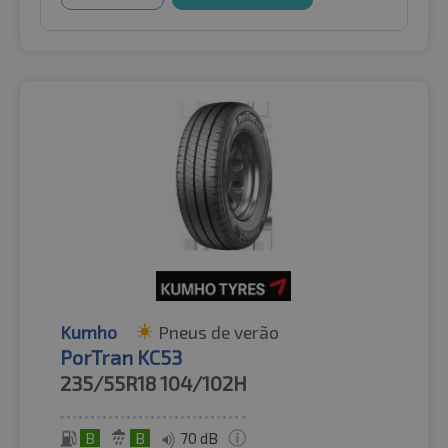
Kumho
Pneus de verão
PorTran KC53
235/55R18
104/102H
B
B
70 dB