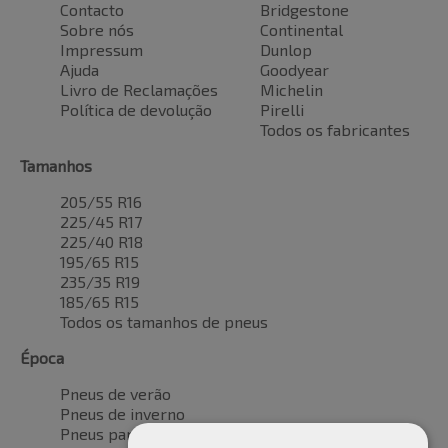
Contacto
Bridgestone
Sobre nós
Continental
Impressum
Dunlop
Ajuda
Goodyear
Livro de Reclamações
Michelin
Política de devolução
Pirelli
Todos os fabricantes
Tamanhos
205/55 R16
225/45 R17
225/40 R18
195/65 R15
235/35 R19
185/65 R15
Todos os tamanhos de pneus
Época
Pneus de verão
Pneus de inverno
Pneus para todas as estações