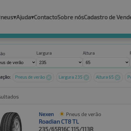
Pneus
▾
Ajuda
▾
Contacto
Sobre nós
Cadastro de Vend
Largura
Altura
ção
leção:
Pneus de verão
Largura 235
Altura 65
P
sultados
Nexen
Pneus de verão
Roadian CT8 TL
235/65R16C
115/113R