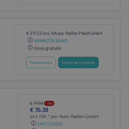
€
211.52
incl. IVA
por Raifen Paket GmbH
ARMAZÉM BAIXO
Envio gratuito
Pormenores
Cesto de compras
€
77.93
-2%
€
76.38
incl. IVA *
por Auto-Raifen GmbH
EM ESTOQUE