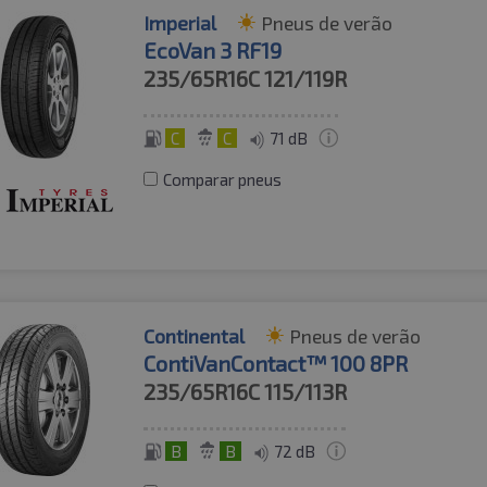
Imperial
Pneus de verão
EcoVan 3 RF19
235/65R16C
121/119R
C
C
71 dB
Comparar pneus
Continental
Pneus de verão
ContiVanContact™ 100 8PR
235/65R16C
115/113R
B
B
72 dB