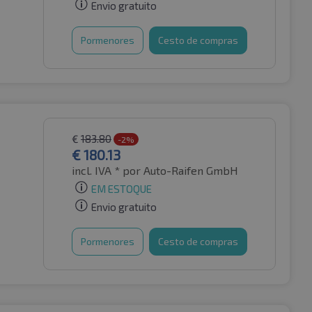
Envio gratuito
Pormenores
Cesto de compras
€
183.80
-2%
€
180.13
incl. IVA *
por Auto-Raifen GmbH
EM ESTOQUE
Envio gratuito
Pormenores
Cesto de compras