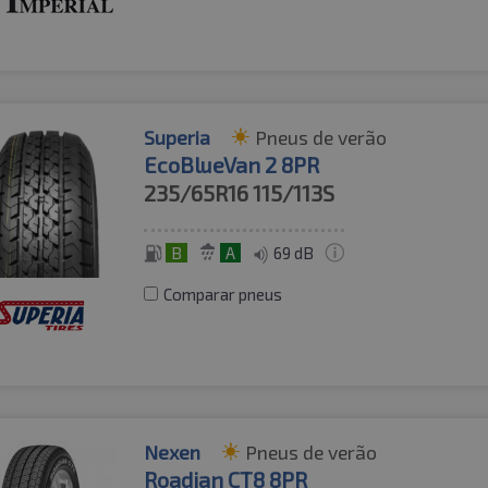
Superia
Pneus de verão
EcoBlueVan 2 8PR
235/65R16
115/113S
B
A
69 dB
Comparar pneus
Nexen
Pneus de verão
Roadian CT8 8PR