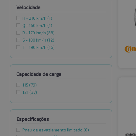
Velocidade
H - 210 km/h
(1)
Q - 160 km/h
(1)
R - 170 km/h
(86)
S - 180 km/h
(12)
T - 190 km/h
(16)
Capacidade de carga
115
(79)
121
(37)
Especificações
Pneu de esvaziamento limitado
(0)