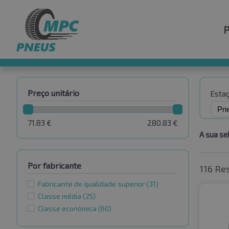
Preço unitário
Esta
71.83
€
280.83
€
A sua se
Por fabricante
116 Re
Fabricante de qualidade superior
(31)
Classe média
(25)
Classe económica
(60)