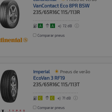
VanContact Eco 8PR BSW
235/65R16C
115/113R
A
A
72 dB
Comparar pneus
Imperial
Pneus de verão
EcoVan 3 RF19
235/65R16C
115/113T
C
C
71 dB
Comparar pneus