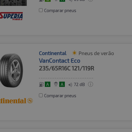
Comparar pneus
Continental
Pneus de verão
VanContact Eco
235/65R16C
121/119R
A
A
72 dB
Comparar pneus