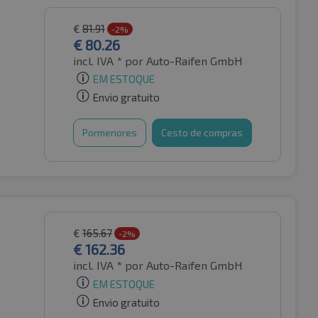
€
81.91
-2%
€
80.26
incl. IVA *
por Auto-Raifen GmbH
EM ESTOQUE
Envio gratuito
Pormenores
Cesto de compras
€
165.67
-2%
€
162.36
incl. IVA *
por Auto-Raifen GmbH
EM ESTOQUE
Envio gratuito