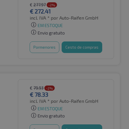
€
277.97
-2%
€
272.41
incl. IVA *
por Auto-Raifen GmbH
EM ESTOQUE
Envio gratuito
Pormenores
Cesto de compras
€
79.93
-2%
€
78.33
incl. IVA *
por Auto-Raifen GmbH
EM ESTOQUE
Envio gratuito