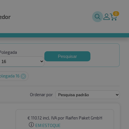
0
edor
Polegada
Pesquisar
olegada 16
Ordenar por
€
110.12
incl. IVA
por Raifen Paket GmbH
EM ESTOQUE