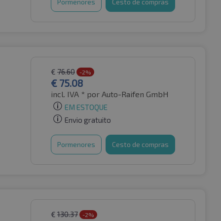
Pormenores
Cesto de compras
€
76.60
-2%
€
75.08
incl. IVA *
por Auto-Raifen GmbH
EM ESTOQUE
Envio gratuito
Pormenores
Cesto de compras
€
130.37
-2%