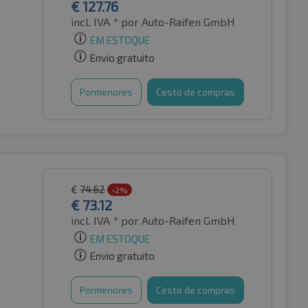
€
127.76
incl. IVA *
por Auto-Raifen GmbH
EM ESTOQUE
Envio gratuito
Pormenores
Cesto de compras
€
74.62
-2%
€
73.12
incl. IVA *
por Auto-Raifen GmbH
EM ESTOQUE
Envio gratuito
Pormenores
Cesto de compras