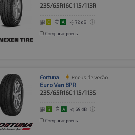
235/65R16C
115/113R
C
A
72 dB
Comparar pneus
Fortuna
Pneus de verão
Euro Van 8PR
235/65R16C
115/113S
B
A
69 dB
Comparar pneus