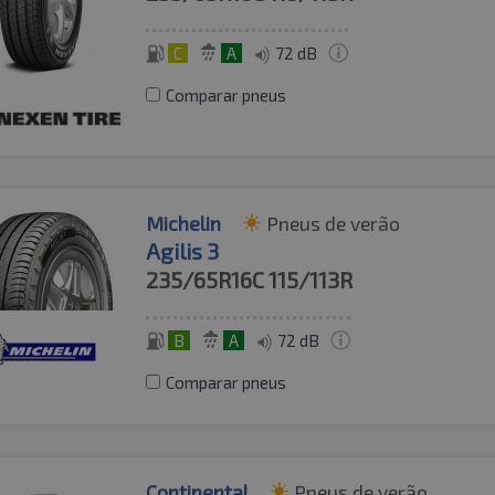
C
A
72 dB
Comparar pneus
Michelin
Pneus de verão
Agilis 3
235/65R16C
115/113R
B
A
72 dB
Comparar pneus
Continental
Pneus de verão