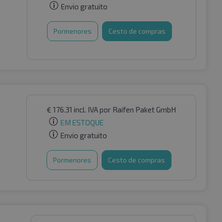
Envio gratuito
Pormenores
Cesto de compras
€
176.31
incl. IVA
por Raifen Paket GmbH
EM ESTOQUE
Envio gratuito
Pormenores
Cesto de compras