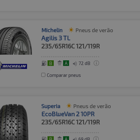
Michelin
Pneus de verão
Agilis 3 TL
235/65R16C
121/119R
B
A
72 dB
Comparar pneus
Superia
Pneus de verão
EcoBlueVan 2 10PR
235/65R16C
121/119R
B
A
69 dB