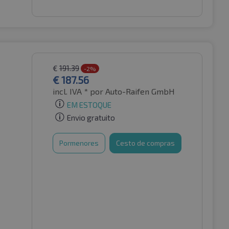
€
191.39
-2%
€
187.56
incl. IVA *
por Auto-Raifen GmbH
EM ESTOQUE
Envio gratuito
Pormenores
Cesto de compras