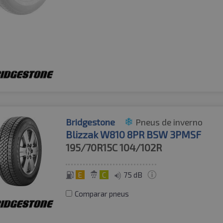
Bridgestone
Pneus de inverno
Blizzak W810 8PR BSW 3PMSF
195/70R15C
104/102R
E
C
75 dB
Comparar pneus