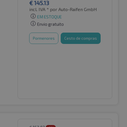
€
145.13
incl. IVA *
por Auto-Raifen GmbH
EM ESTOQUE
Envio gratuito
Pormenores
Cesto de compras