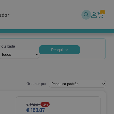
0
edor
Polegada
Pesquisar
Ordenar por
€
172.31
-2%
€
168.87