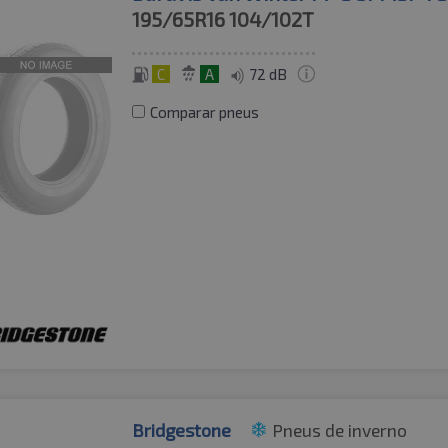
195/65R16
104/102T
C
A
72 dB
Comparar pneus
Bridgestone
Pneus de inverno