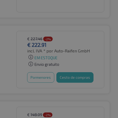
€
227.46
-2%
€
222.91
incl. IVA *
por Auto-Raifen GmbH
EM ESTOQUE
Envio gratuito
Pormenores
Cesto de compras
€
148.09
-2%