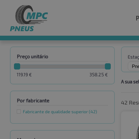
Preço unitário
Esta
119.19
€
358.25
€
A sua se
Por fabricante
42 Res
Fabricante de qualidade superior
(42)