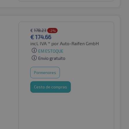
€
178.23
-2%
€
174.66
incl. IVA *
por Auto-Raifen GmbH
EM ESTOQUE
Envio gratuito
Pormenores
Cesto de compras