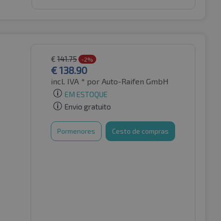
€
141.75
-2%
€
138.90
incl. IVA *
por Auto-Raifen GmbH
EM ESTOQUE
Envio gratuito
Pormenores
Cesto de compras