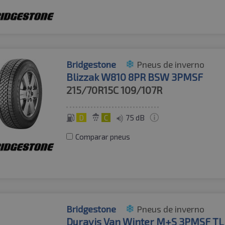
Bridgestone
Pneus de inverno
Blizzak W810 8PR BSW 3PMSF
215/70R15C
109/107R
D
C
75 dB
Comparar pneus
Bridgestone
Pneus de inverno
Duravis Van Winter M+S 3PMSF TL