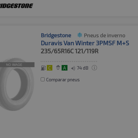
Bridgestone
Pneus de inverno
Duravis Van Winter 3PMSF M+S
235/65R16C
121/119R
C
A
74 dB
Comparar pneus