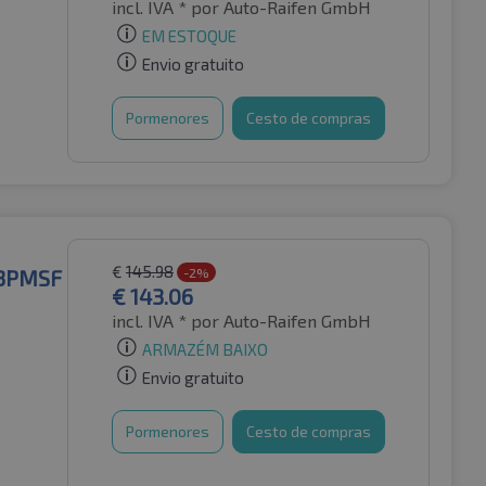
incl. IVA *
por Auto-Raifen GmbH
EM ESTOQUE
Envio gratuito
Pormenores
Cesto de compras
€
145.98
 3PMSF
-2%
€
143.06
incl. IVA *
por Auto-Raifen GmbH
ARMAZÉM BAIXO
Envio gratuito
Pormenores
Cesto de compras