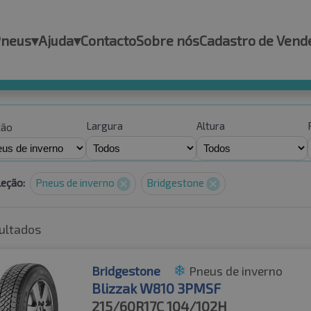
Pneus
▾
Ajuda
▾
Contacto
Sobre nós
Cadastro de Vend
Largura
Altura
ção
leção:
Pneus de inverno
Bridgestone
ultados
Bridgestone
Pneus de inverno
Blizzak W810 3PMSF
215/60R17C
104/102H