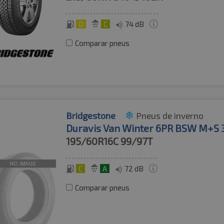
D
C
74 dB
Comparar pneus
Bridgestone
Pneus de inverno
Duravis Van Winter 6PR BSW M+S
195/60R16C
99/97T
C
A
72 dB
Comparar pneus