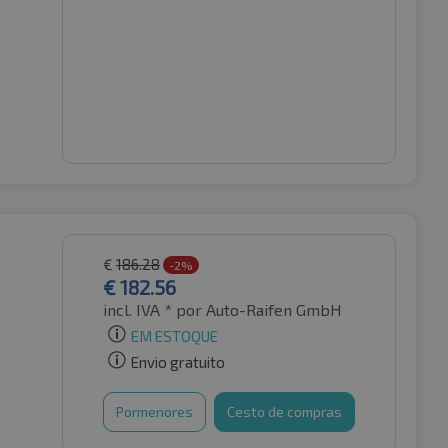
€
186.28
-2%
€
182.56
incl. IVA *
por Auto-Raifen GmbH
EM ESTOQUE
Envio gratuito
Pormenores
Cesto de compras