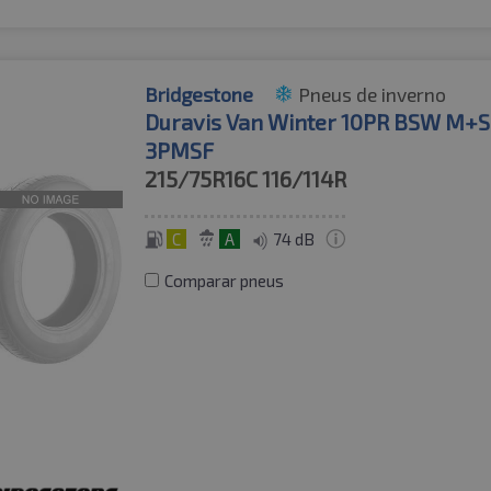
Bridgestone
Pneus de inverno
Duravis Van Winter 10PR BSW M+S
3PMSF
215/75R16C
116/114R
C
A
74 dB
Comparar pneus