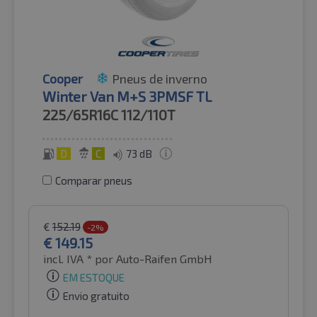
Cooper
Pneus de inverno
Winter Van M+S 3PMSF TL
225/65R16C
112/110T
D
C
73 dB
Comparar pneus
€
152.19
-2%
€
149.15
incl. IVA *
por Auto-Raifen GmbH
EM ESTOQUE
Envio gratuito