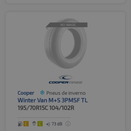
Cooper
Pneus de inverno
Winter Van M+S 3PMSF TL
195/70R15C
104/102R
E
C
73 dB