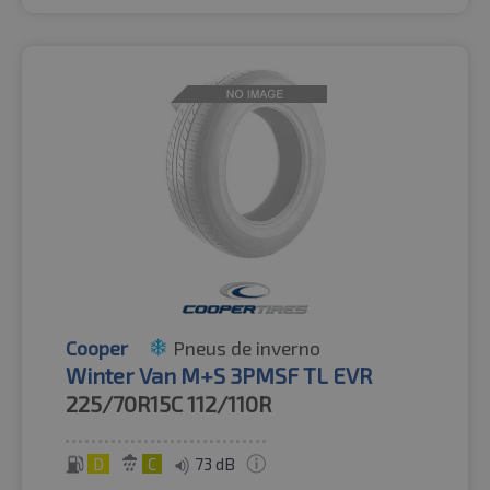
Cooper
Pneus de inverno
Winter Van M+S 3PMSF TL EVR
225/70R15C
112/110R
D
C
73 dB