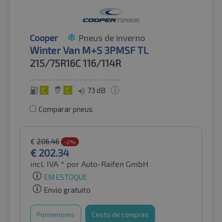
Cooper
Pneus de inverno
Winter Van M+S 3PMSF TL
215/75R16C
116/114R
C
C
73 dB
Comparar pneus
€
206.46
-2%
€
202.34
incl. IVA *
por Auto-Raifen GmbH
EM ESTOQUE
Envio gratuito
Pormenores
Cesto de compras