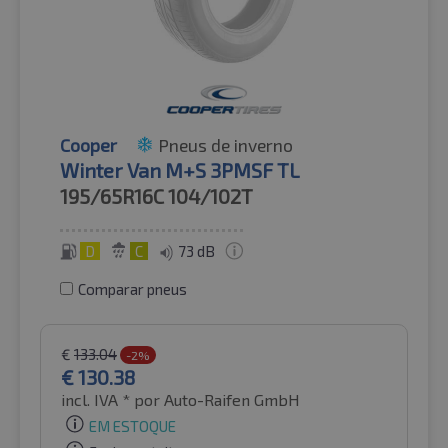
Cooper
Pneus de inverno
Winter Van M+S 3PMSF TL
195/65R16C
104/102T
D
C
73 dB
Comparar pneus
€
133.04
-2%
€
130.38
incl. IVA *
por Auto-Raifen GmbH
EM ESTOQUE