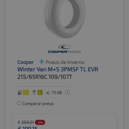
Cooper
Pneus de inverno
Winter Van M+S 3PMSF TL EVR
215/65R16C
109/107T
D
C
73 dB
Comparar pneus
€
203.21
-2%
€
199.15