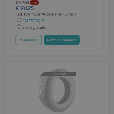
€
144.13
-2%
€
141.25
incl. IVA *
por Auto-Raifen GmbH
EM ESTOQUE
Envio gratuito
Pormenores
Cesto de compras