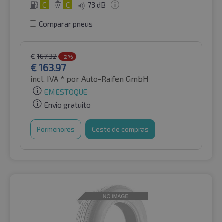
C
C
73 dB
Comparar pneus
€
167.32
-2%
€
163.97
incl. IVA *
por Auto-Raifen GmbH
EM ESTOQUE
Envio gratuito
Pormenores
Cesto de compras