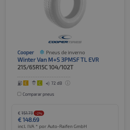
Cooper
Pneus de inverno
Winter Van M+S 3PMSF TL EVR
215/65R15C
104/102T
E
C
72 dB
Comparar pneus
€
151.73
-2%
€
148.69
incl. IVA *
por Auto-Raifen GmbH