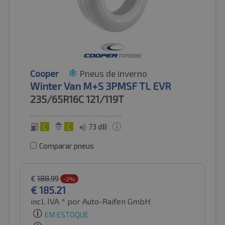
Cooper
Pneus de inverno
Winter Van M+S 3PMSF TL EVR
235/65R16C
121/119T
C
C
73 dB
Comparar pneus
€
188.99
-2%
€
185.21
incl. IVA *
por Auto-Raifen GmbH
EM ESTOQUE