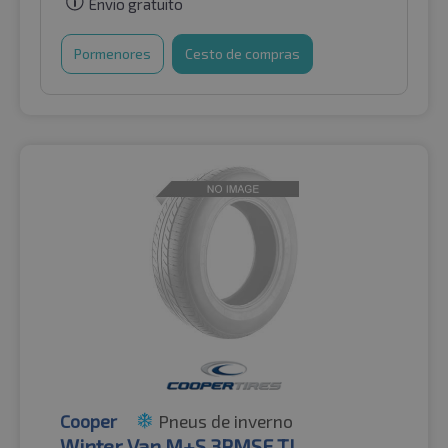
Envio gratuito
Pormenores
Cesto de compras
Cooper
Pneus de inverno
Winter Van M+S 3PMSF TL