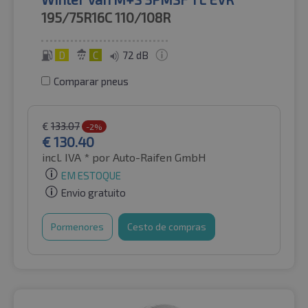
195/75R16C
110/108R
D
C
72 dB
Comparar pneus
€
133.07
-2%
€
130.40
incl. IVA *
por Auto-Raifen GmbH
EM ESTOQUE
Envio gratuito
Pormenores
Cesto de compras