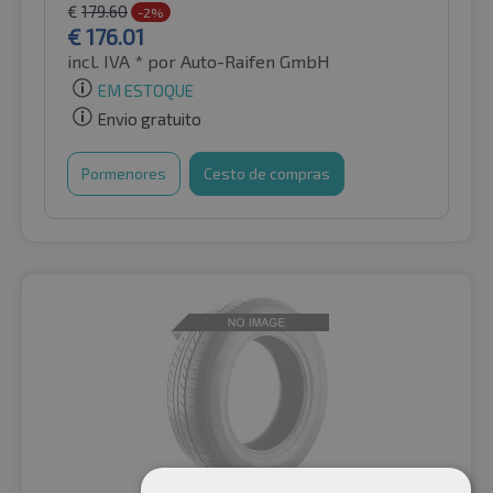
€
179.60
-2%
€
176.01
incl. IVA *
por Auto-Raifen GmbH
EM ESTOQUE
Envio gratuito
Pormenores
Cesto de compras