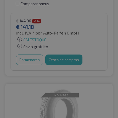
Comparar pneus
€
144.06
-2%
€
141.18
incl. IVA *
por Auto-Raifen GmbH
EM ESTOQUE
Envio gratuito
Pormenores
Cesto de compras