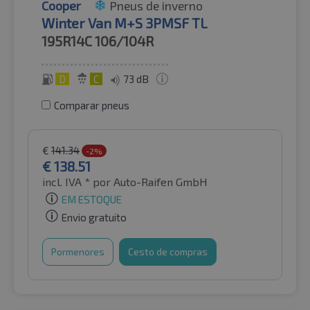
Cooper
Pneus de inverno
Winter Van M+S 3PMSF TL
195R14C
106/104R
D
C
73 dB
Comparar pneus
€
141.34
-2%
€
138.51
incl. IVA *
por Auto-Raifen GmbH
EM ESTOQUE
Envio gratuito
Pormenores
Cesto de compras