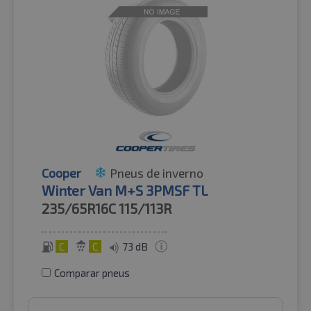
Cooper
Pneus de inverno
Winter Van M+S 3PMSF TL
235/65R16C
115/113R
C
C
73 dB
Comparar pneus