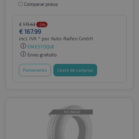
Comparar pneus
€
171.43
-2%
€
167.99
incl. IVA *
por Auto-Raifen GmbH
EM ESTOQUE
Envio gratuito
Pormenores
Cesto de compras