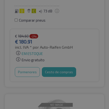
D
C
73 dB
Comparar pneus
€
184.60
-2%
€
180.91
incl. IVA *
por Auto-Raifen GmbH
EM ESTOQUE
Envio gratuito
Pormenores
Cesto de compras