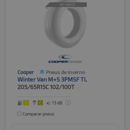
Cooper
Pneus de inverno
Winter Van M+S 3PMSF TL
205/65R15C
102/100T
D
C
73 dB
Comparar pneus