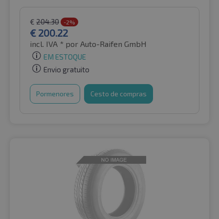
€
204.30
-2%
€
200.22
incl. IVA *
por Auto-Raifen GmbH
EM ESTOQUE
Envio gratuito
Pormenores
Cesto de compras