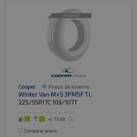
Cooper
Pneus de inverno
Winter Van M+S 3PMSF TL
225/55R17C
109/107T
C
C
73 dB
Comparar pneus