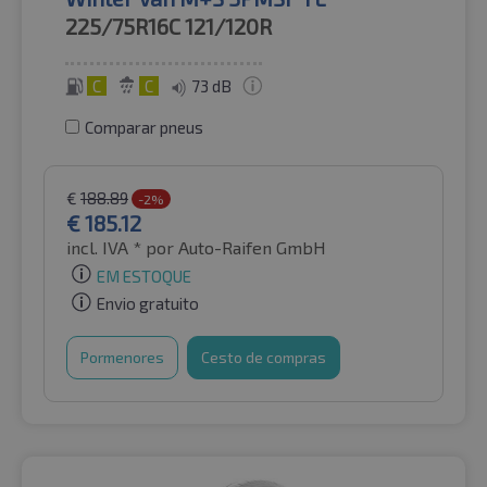
225/75R16C
121/120R
C
C
73 dB
Comparar pneus
€
188.89
-2%
€
185.12
incl. IVA *
por Auto-Raifen GmbH
EM ESTOQUE
Envio gratuito
Pormenores
Cesto de compras