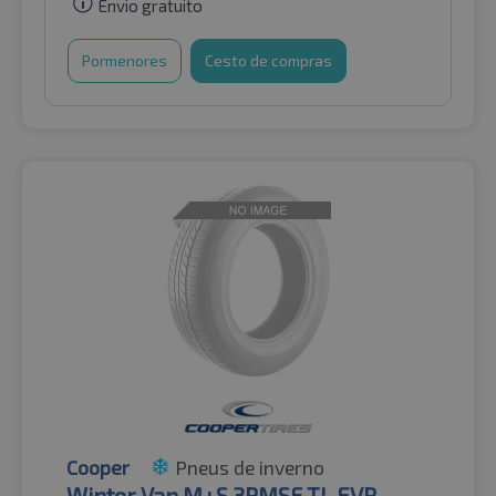
Envio gratuito
Pormenores
Cesto de compras
Cooper
Pneus de inverno
Winter Van M+S 3PMSF TL EVR