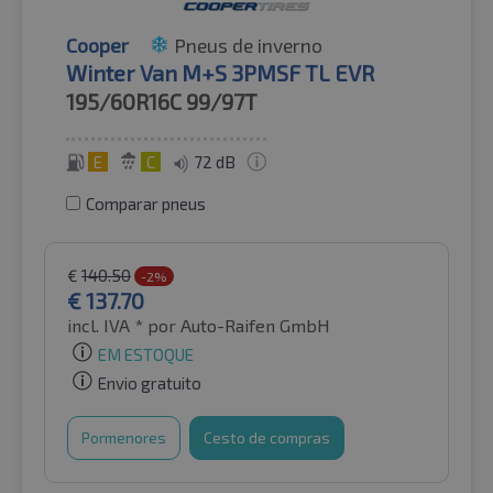
Cooper
Pneus de inverno
Winter Van M+S 3PMSF TL EVR
195/60R16C
99/97T
E
C
72 dB
Comparar pneus
€
140.50
-2%
€
137.70
incl. IVA *
por Auto-Raifen GmbH
EM ESTOQUE
Envio gratuito
Pormenores
Cesto de compras