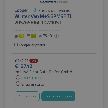
Cooper
Pneus de inverno
Winter Van M+S 3PMSF TL
205/65R16C
107/105T
D
C
73 dB
Comparar pneus
€
140.22
-2%
€
137.42
incl. IVA *
por Auto-Raifen GmbH
EM ESTOQUE
Envio gratuito
Pormenores
Cesto de compras