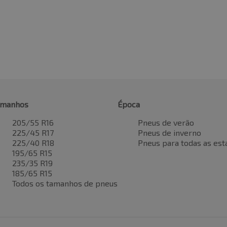
amanhos
Época
205/55 R16
Pneus de verão
225/45 R17
Pneus de inverno
225/40 R18
Pneus para todas as est
195/65 R15
235/35 R19
185/65 R15
Todos os tamanhos de pneus