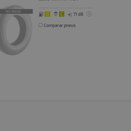
D
C
71 dB
Comparar pneus