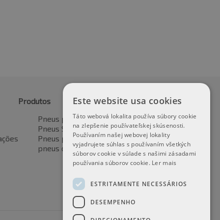
Este website usa cookies
Produtos
Táto webová lokalita používa súbory cookie
Pneus para automóveis
na zlepšenie používateľskej skúsenosti.
Pneus SUV / 4x4
Používaním našej webovej lokality
ações
Pneus para veículos de transporte
vyjadrujete súhlas s používaním všetkých
pneus de motocicleta
súborov cookie v súlade s našimi zásadami
používania súborov cookie.
Ler mais
ESTRITAMENTE NECESSÁRIOS
DESEMPENHO