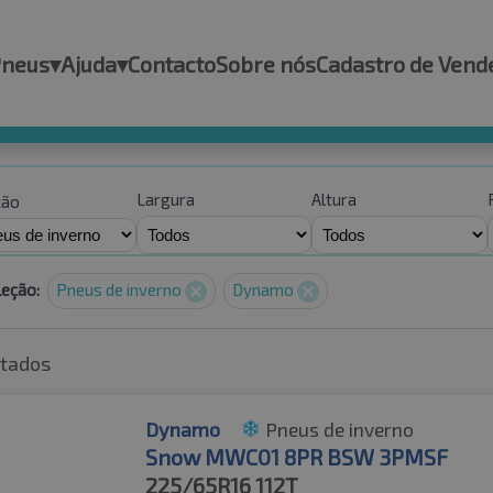
Pneus
▾
Ajuda
▾
Contacto
Sobre nós
Cadastro de Vend
Largura
Altura
ção
leção:
Pneus de inverno
Dynamo
ltados
Dynamo
Pneus de inverno
Snow MWC01 8PR BSW 3PMSF
225/65R16
112T