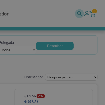
0
edor
Polegada
Pesquisar
Ordenar por
€
89.56
-2%
€
87.77