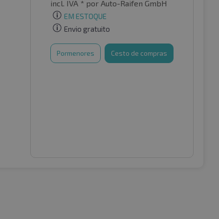
incl. IVA *
por Auto-Raifen GmbH
EM ESTOQUE
Envio gratuito
Pormenores
Cesto de compras