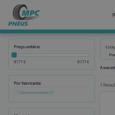
Preço unitário
Esta
87.77
€
87.77
€
A sua se
Por fabricante
1 Resu
Classe económica
(1)