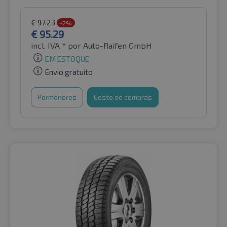
€
97.23
-2%
€
95.29
incl. IVA *
por Auto-Raifen GmbH
EM ESTOQUE
Envio gratuito
Pormenores
Cesto de compras