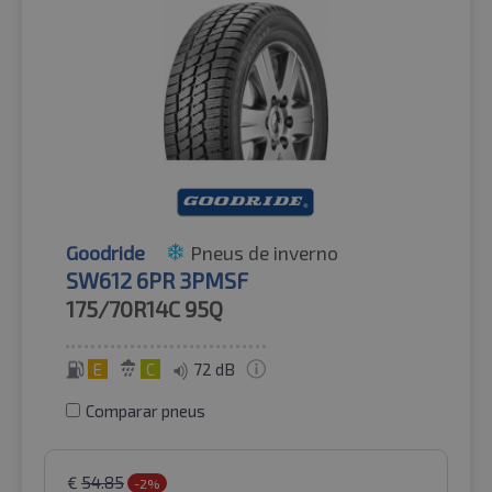
Goodride
Pneus de inverno
SW612 6PR 3PMSF
175/70R14C
95Q
E
C
72 dB
Comparar pneus
€
54.85
-2%