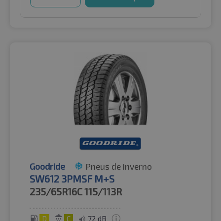
Goodride
Pneus de inverno
SW612 3PMSF M+S
235/65R16C
115/113R
D
C
72 dB