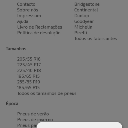
Contacto
Bridgestone
Sobre nós
Continental
Impressum
Dunlop
Ajuda
Goodyear
Livro de Reclamações
Michelin
Política de devolução
Pirelli
Todos os fabricantes
Tamanhos
205/55 R16
225/45 R17
225/40 R18
195/65 R15
235/35 R19
185/65 R15
Todos os tamanhos de pneus
Época
Pneus de verão
Pneus de inverno
Pneus para todas as estações