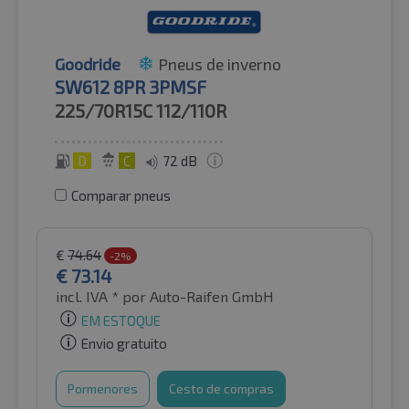
Goodride
Pneus de inverno
SW612 8PR 3PMSF
225/70R15C
112/110R
D
C
72 dB
Comparar pneus
€
74.64
-2%
€
73.14
incl. IVA *
por Auto-Raifen GmbH
EM ESTOQUE
Envio gratuito
Pormenores
Cesto de compras