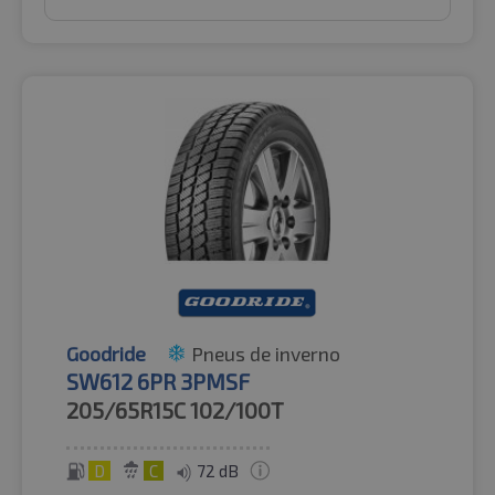
Goodride
Pneus de inverno
SW612 6PR 3PMSF
205/65R15C
102/100T
D
C
72 dB