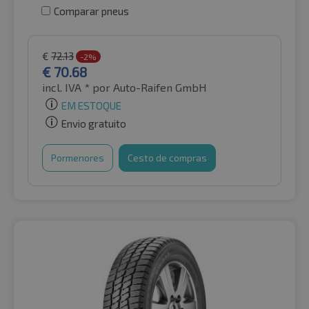
Comparar pneus
€
72.13
-2%
€
70.68
incl. IVA *
por Auto-Raifen GmbH
EM ESTOQUE
Envio gratuito
Pormenores
Cesto de compras