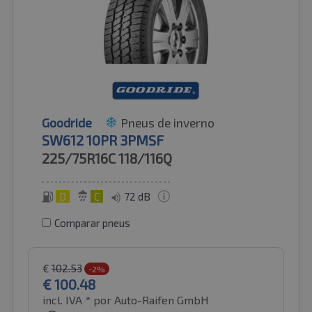
Goodride
Pneus de inverno
SW612 10PR 3PMSF
225/75R16C
118/116Q
D
C
72 dB
Comparar pneus
€
102.53
-2%
€
100.48
incl. IVA *
por Auto-Raifen GmbH