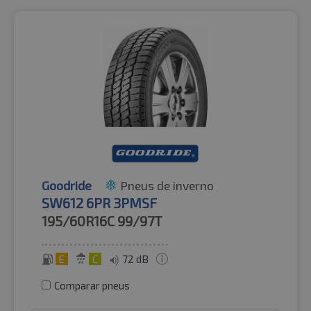
Goodride
Pneus de inverno
SW612 6PR 3PMSF
195/60R16C
99/97T
E
C
72 dB
Comparar pneus