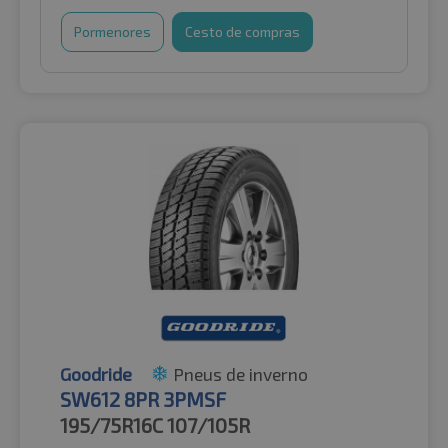
Pormenores
Cesto de compras
Goodride
Pneus de inverno
SW612 8PR 3PMSF
195/75R16C
107/105R