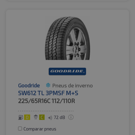
Goodride
Pneus de inverno
SW612 TL 3PMSF M+S
225/65R16C
112/110R
D
C
72 dB
Comparar pneus