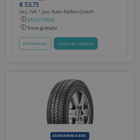
€
53.75
incl. IVA *
por Auto-Raifen GmbH
EM ESTOQUE
Envio gratuito
Pormenores
Cesto de compras