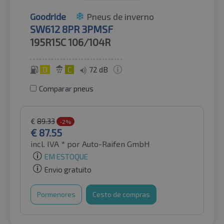
Goodride
Pneus de inverno
SW612 8PR 3PMSF
195R15C
106/104R
D
C
72 dB
Comparar pneus
€
89.33
-2%
€
87.55
incl. IVA *
por Auto-Raifen GmbH
EM ESTOQUE
Envio gratuito
Pormenores
Cesto de compras