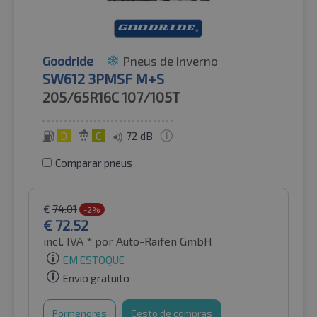
Goodride
Pneus de inverno
SW612 3PMSF M+S
205/65R16C
107/105T
D
C
72 dB
Comparar pneus
€
74.01
-2%
€
72.52
incl. IVA *
por Auto-Raifen GmbH
EM ESTOQUE
Envio gratuito
Pormenores
Cesto de compras