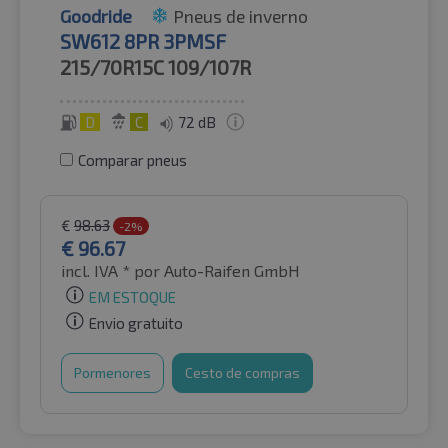
Goodride
Pneus de inverno
SW612 8PR 3PMSF
215/70R15C
109/107R
D
C
72 dB
Comparar pneus
€
98.63
-2%
€
96.67
incl. IVA *
por Auto-Raifen GmbH
EM ESTOQUE
Envio gratuito
Pormenores
Cesto de compras