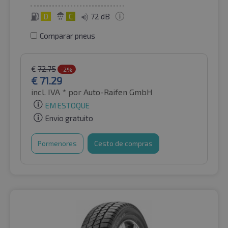
D
C
72 dB
Comparar pneus
€
72.75
-2%
€
71.29
incl. IVA *
por Auto-Raifen GmbH
EM ESTOQUE
Envio gratuito
Pormenores
Cesto de compras