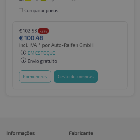
Comparar pneus
€
102.53
-2%
€
100.48
incl. IVA *
por Auto-Raifen GmbH
EM ESTOQUE
Envio gratuito
Pormenores
Cesto de compras
Informações
Fabricante