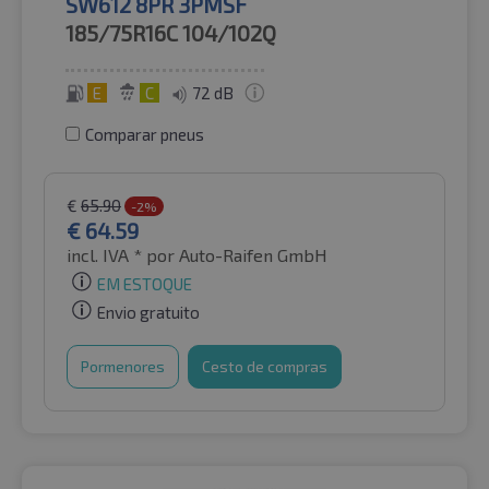
SW612 8PR 3PMSF
185/75R16C
104/102Q
E
C
72 dB
Comparar pneus
€
65.90
-2%
€
64.59
incl. IVA *
por Auto-Raifen GmbH
EM ESTOQUE
Envio gratuito
Pormenores
Cesto de compras