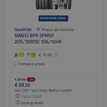
Goodride
Pneus de inverno
SW612 8PR 3PMSF
205/70R15C
106/104R
D
C
72 dB
Comparar pneus
€
69.96
-2%
€
68.56
incl. IVA *
por Auto-Raifen GmbH
EM ESTOQUE
Envio gratuito