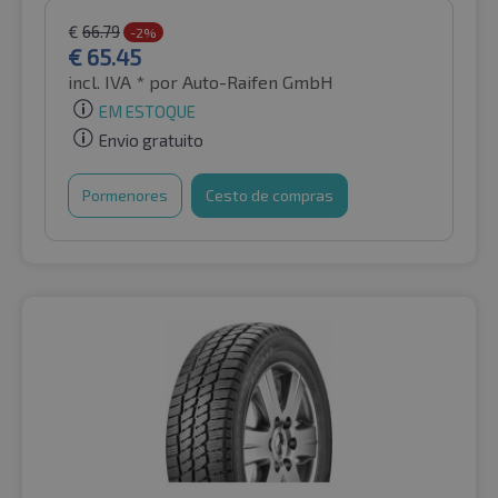
€
66.79
-2%
€
65.45
incl. IVA *
por Auto-Raifen GmbH
EM ESTOQUE
Envio gratuito
Pormenores
Cesto de compras