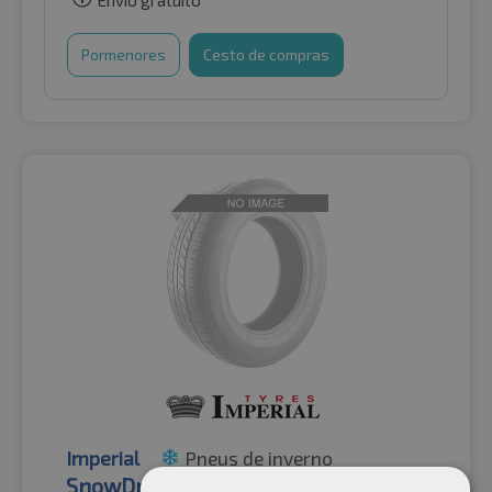
Pormenores
Cesto de compras
Imperial
Pneus de inverno
SnowDragon Van 3PMSF