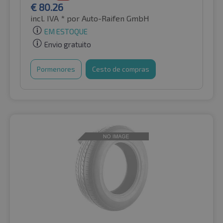
€
80.26
incl. IVA *
por Auto-Raifen GmbH
EM ESTOQUE
Envio gratuito
Pormenores
Cesto de compras