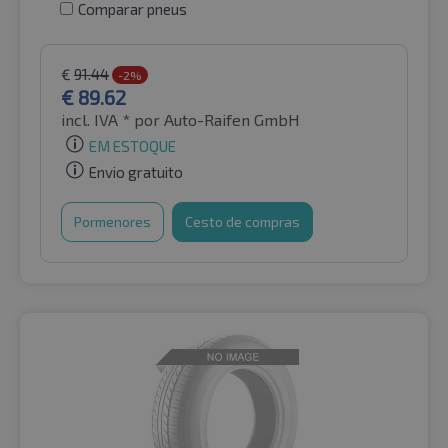
Comparar pneus
€
91.44
-2%
€
89.62
incl. IVA *
por Auto-Raifen GmbH
EM ESTOQUE
Envio gratuito
Pormenores
Cesto de compras