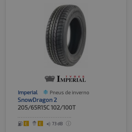
Imperial
Pneus de inverno
SnowDragon 2
205/65R15C
102/100T
E
E
73 dB