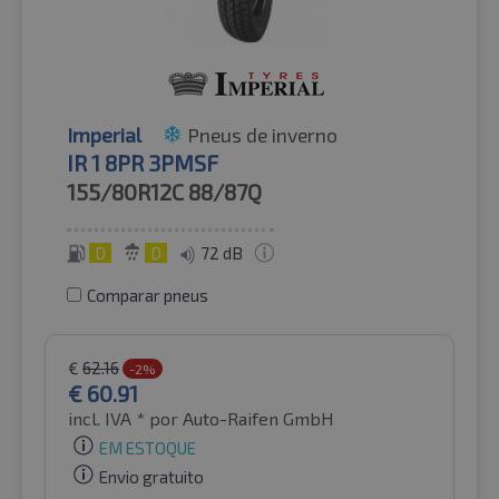
Imperial
Pneus de inverno
IR 1 8PR 3PMSF
155/80R12C
88/87Q
D
D
72 dB
Comparar pneus
€
62.16
-2%
€
60.91
incl. IVA *
por Auto-Raifen GmbH
EM ESTOQUE
Envio gratuito