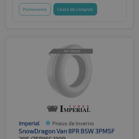
Pormenores
Cesto de compras
Imperial
Pneus de inverno
SnowDragon Van 8PR BSW 3PMSF
205/75R16C
110R