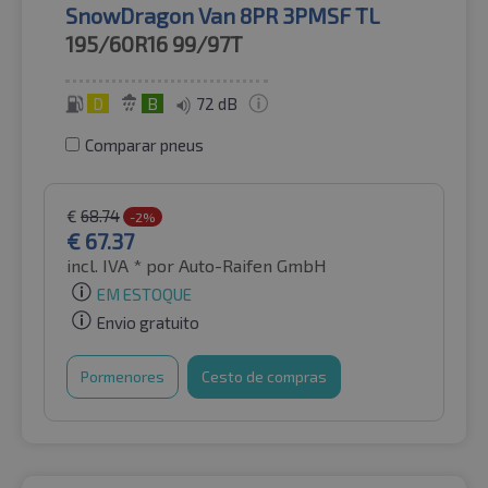
SnowDragon Van 8PR 3PMSF TL
195/60R16
99/97T
D
B
72 dB
Comparar pneus
€
68.74
-2%
€
67.37
incl. IVA *
por Auto-Raifen GmbH
EM ESTOQUE
Envio gratuito
Pormenores
Cesto de compras