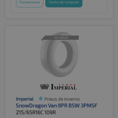
Pormenores
Cesto de compras
Imperial
Pneus de inverno
SnowDragon Van 8PR BSW 3PMSF
215/65R16C
109R