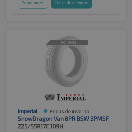
Pormenores
Cesto de compras
Imperial
Pneus de inverno
SnowDragon Van 8PR BSW 3PMSF
225/55R17C
109H