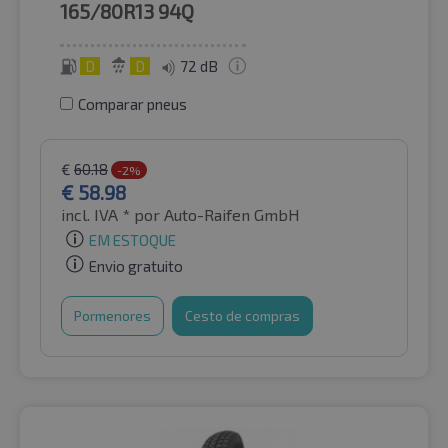
165/80R13
94Q
D
D
72 dB
Comparar pneus
€
60.18
-2%
€
58.98
incl. IVA *
por Auto-Raifen GmbH
EM ESTOQUE
Envio gratuito
Pormenores
Cesto de compras