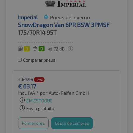
Imperial
Pneus de inverno
SnowDragon Van 6PR BSW 3PMSF
175/70R14
95T
D
B
72 dB
Comparar pneus
€
64.46
-2%
€
63.17
incl. IVA *
por Auto-Raifen GmbH
EM ESTOQUE
Envio gratuito
Pormenores
Cesto de compras