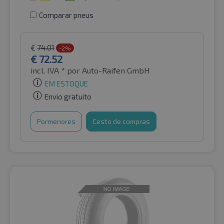
Comparar pneus
€
74.01
-2%
€
72.52
incl. IVA *
por Auto-Raifen GmbH
EM ESTOQUE
Envio gratuito
Pormenores
Cesto de compras