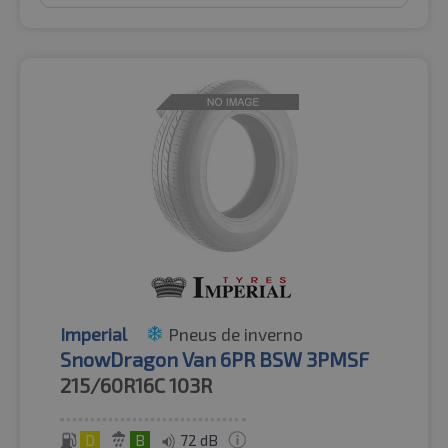
Imperial
Pneus de inverno
SnowDragon Van 6PR BSW 3PMSF
215/60R16C
103R
D
B
72 dB