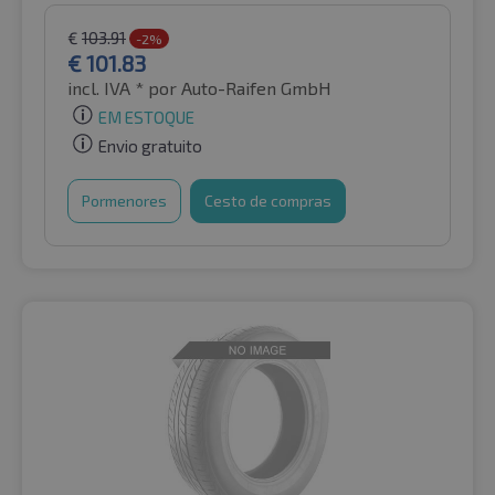
€
103.91
-2%
€
101.83
incl. IVA *
por Auto-Raifen GmbH
EM ESTOQUE
Envio gratuito
Pormenores
Cesto de compras