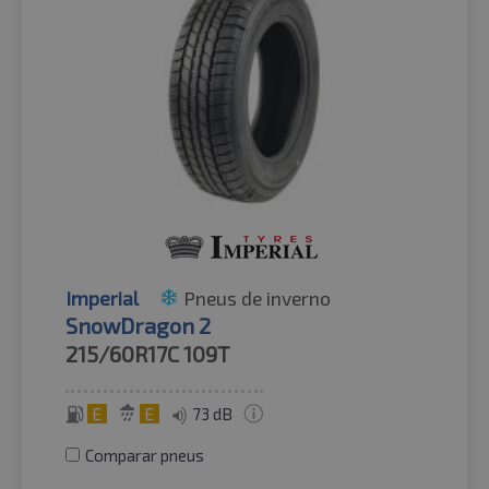
Imperial
Pneus de inverno
SnowDragon 2
215/60R17C
109T
E
E
73 dB
Comparar pneus