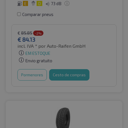
E
D
73 dB
Comparar pneus
€
85.85
-2%
€
84.13
incl. IVA *
por Auto-Raifen GmbH
EM ESTOQUE
Envio gratuito
Pormenores
Cesto de compras