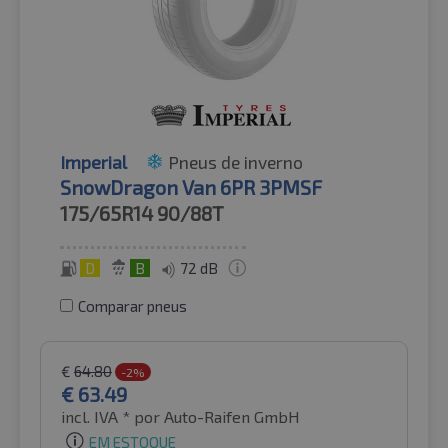
Imperial
Pneus de inverno
SnowDragon Van 6PR 3PMSF
175/65R14
90/88T
D
B
72 dB
Comparar pneus
€
64.80
-2%
€
63.49
incl. IVA *
por Auto-Raifen GmbH
EM ESTOQUE