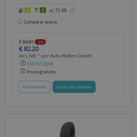
D
B
72 dB
Comparar pneus
€
83.87
-2%
€
82.20
incl. IVA *
por Auto-Raifen GmbH
EM ESTOQUE
Envio gratuito
Pormenores
Cesto de compras