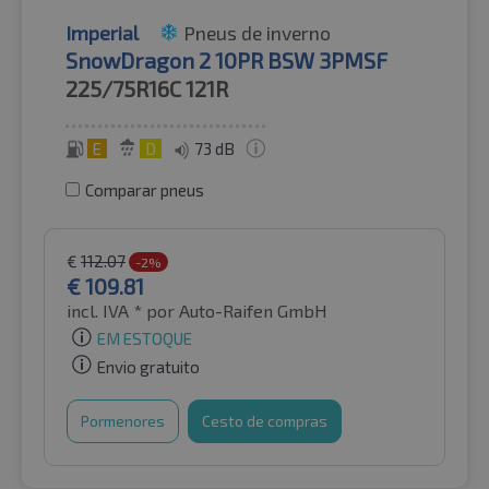
Imperial
Pneus de inverno
SnowDragon 2 10PR BSW 3PMSF
225/75R16C
121R
E
D
73 dB
Comparar pneus
€
112.07
-2%
€
109.81
incl. IVA *
por Auto-Raifen GmbH
EM ESTOQUE
Envio gratuito
Pormenores
Cesto de compras