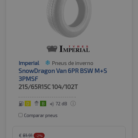
Imperial
Pneus de inverno
SnowDragon Van 6PR BSW M+S
3PMSF
215/65R15C
104/102T
D
B
72 dB
Comparar pneus
€
81.91
-2%