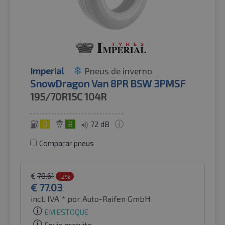
Imperial
Pneus de inverno
SnowDragon Van 8PR BSW 3PMSF
195/70R15C
104R
D
B
72 dB
Comparar pneus
€
78.61
-2%
€
77.03
incl. IVA *
por Auto-Raifen GmbH
EM ESTOQUE
Envio gratuito