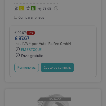
D
B
72 dB
Comparar pneus
€
99.67
-2%
€
97.67
incl. IVA *
por Auto-Raifen GmbH
EM ESTOQUE
Envio gratuito
Pormenores
Cesto de compras