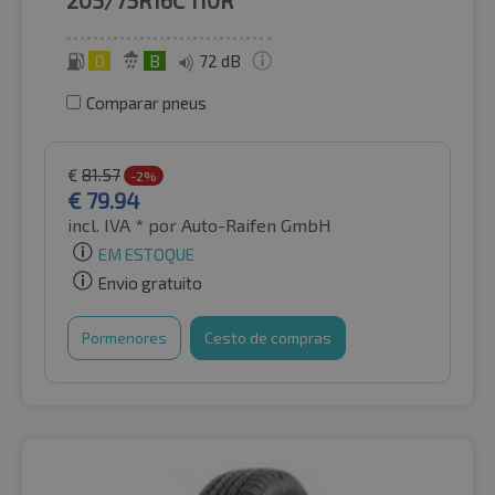
D
B
72 dB
Comparar pneus
€
81.57
-2%
€
79.94
incl. IVA *
por Auto-Raifen GmbH
EM ESTOQUE
Envio gratuito
Pormenores
Cesto de compras