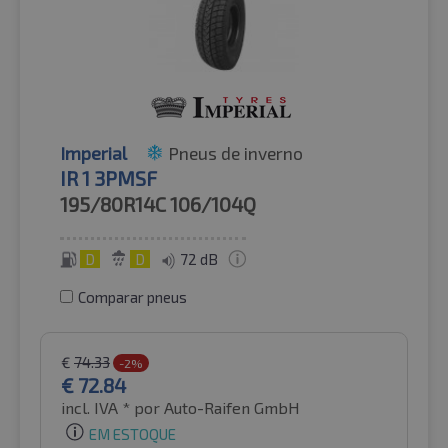
Imperial
Pneus de inverno
IR 1 3PMSF
195/80R14C
106/104Q
D
D
72 dB
Comparar pneus
€
74.33
-2%
€
72.84
incl. IVA *
por Auto-Raifen GmbH
EM ESTOQUE