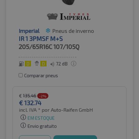
Imperial
Pneus de inverno
IR 1 3PMSF M+S
205/65R16C
107/105Q
D
D
72 dB
Comparar pneus
€
135.46
-2%
€
132.74
incl. IVA *
por Auto-Raifen GmbH
EM ESTOQUE
Envio gratuito