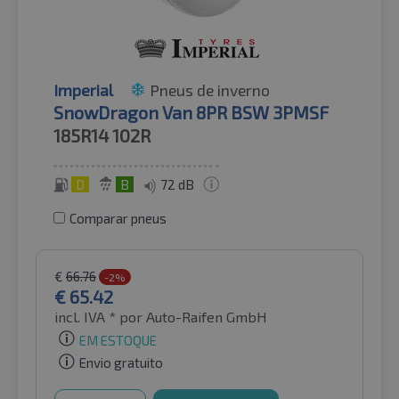
Imperial
Pneus de inverno
SnowDragon Van 8PR BSW 3PMSF
185R14
102R
D
B
72 dB
Comparar pneus
€
66.76
-2%
€
65.42
incl. IVA *
por Auto-Raifen GmbH
EM ESTOQUE
Envio gratuito