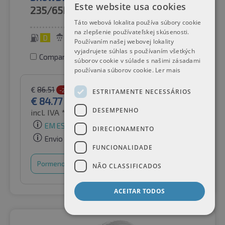
Este website usa cookies
235/65R16C
115/113R
Táto webová lokalita používa súbory cookie
na zlepšenie používateľskej skúsenosti.
D
B
72 dB
Používaním našej webovej lokality
vyjadrujete súhlas s používaním všetkých
Comparar pneus
súborov cookie v súlade s našimi zásadami
používania súborov cookie.
Ler mais
€
86.51
-2%
ESTRITAMENTE NECESSÁRIOS
€
84.77
DESEMPENHO
incl. IVA *
por Auto-Raifen GmbH
EM ESTOQUE
DIRECIONAMENTO
Envio gratuito
FUNCIONALIDADE
Pormenores
Cesto de compras
NÃO CLASSIFICADOS
ACEITAR TODOS