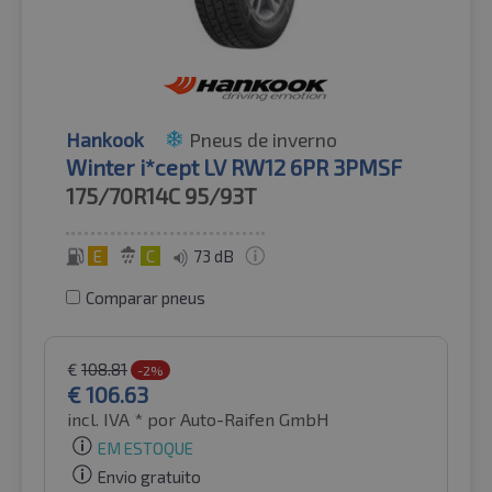
Hankook
Pneus de inverno
Winter i*cept LV RW12 6PR 3PMSF
175/70R14C
95/93T
E
C
73 dB
Comparar pneus
€
108.81
-2%
€
106.63
incl. IVA *
por Auto-Raifen GmbH
EM ESTOQUE
Envio gratuito