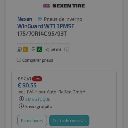
Nexen
Pneus de inverno
WinGuard WT1 3PMSF
175/70R14C
95/93T
E
A
69 dB
Comparar pneus
€
92.41
-2%
€
90.55
incl. IVA *
por Auto-Raifen GmbH
EM ESTOQUE
Envio gratuito
Pormenores
Cesto de compras