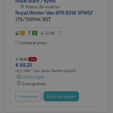
Royal Black / Kyoto
Pneus de inverno
Royal Winter Van 6PR BSW 3PMSF
175/70R14C
95T
E
B
72 dB
Comparar pneus
€
70.61
-2%
€
69.20
incl. IVA *
por Auto-Raifen GmbH
EM ESTOQUE
Envio gratuito
Pormenores
Cesto de compras