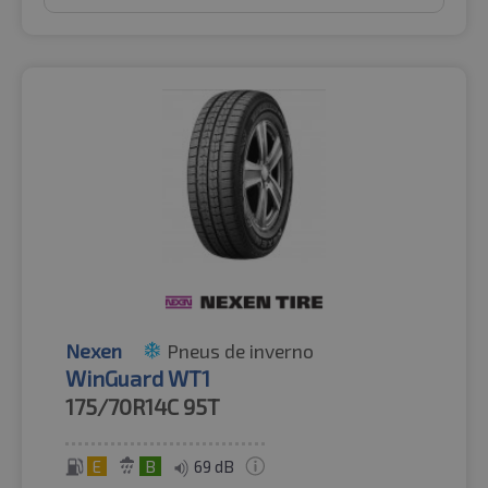
Nexen
Pneus de inverno
WinGuard WT1
175/70R14C
95T
E
B
69 dB