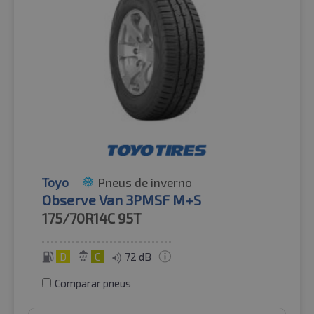
Toyo
Pneus de inverno
Observe Van 3PMSF M+S
175/70R14C
95T
D
C
72 dB
Comparar pneus