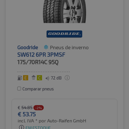
Goodride
Pneus de inverno
SW612 6PR 3PMSF
175/70R14C
95Q
E
C
72 dB
Comparar pneus
€
54.85
-2%
€
53.75
incl. IVA *
por Auto-Raifen GmbH
EM ESTOQUE