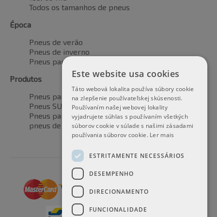
Todos os tamanhos de pneus
Época
Pneus de verão
Pneus de inverno
Pneus para todas as estações
Este website usa cookies
Produtos
Táto webová lokalita používa súbory cookie
Pneus para automóveis
na zlepšenie používateľskej skúsenosti.
Pneus SUV / 4x4
Používaním našej webovej lokality
Pneus para veículos de transporte
vyjadrujete súhlas s používaním všetkých
pneus de motocicleta
súborov cookie v súlade s našimi zásadami
používania súborov cookie.
Ler mais
ESTRITAMENTE NECESSÁRIOS
DESEMPENHO
DIRECIONAMENTO
FUNCIONALIDADE