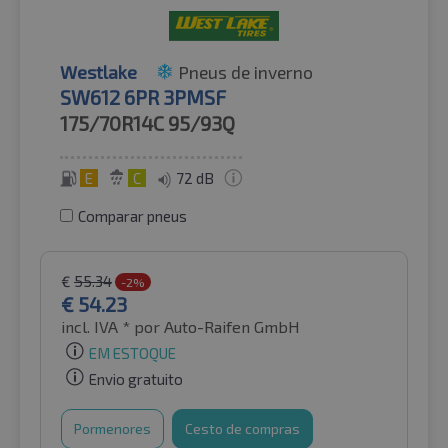
Westlake
Pneus de inverno
SW612 6PR 3PMSF
175/70R14C
95/93Q
E
C
72 dB
Comparar pneus
€
55.34
-2%
€
54.23
incl. IVA *
por Auto-Raifen GmbH
EM ESTOQUE
Envio gratuito
Pormenores
Cesto de compras