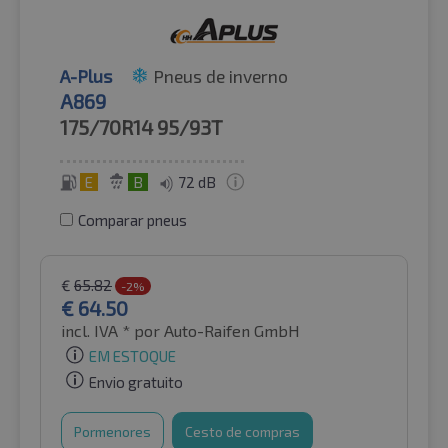
A-Plus
Pneus de inverno
A869
175/70R14
95/93T
E
B
72 dB
Comparar pneus
€
65.82
-2%
€
64.50
incl. IVA *
por Auto-Raifen GmbH
EM ESTOQUE
Envio gratuito
Pormenores
Cesto de compras