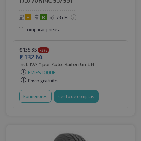
175/70R14C
95/93T
E
B
73 dB
Comparar pneus
€
135.35
-2%
€
132.64
incl. IVA *
por Auto-Raifen GmbH
EM ESTOQUE
Envio gratuito
Pormenores
Cesto de compras