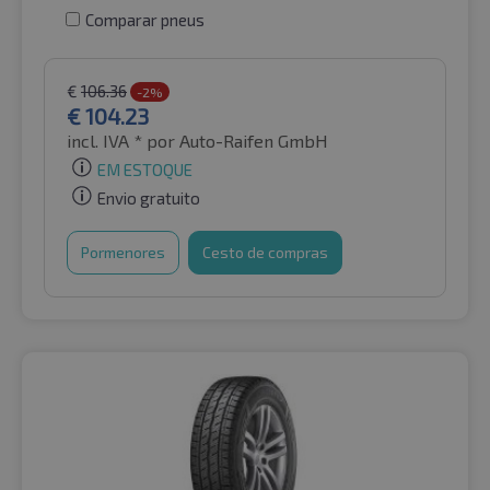
Comparar pneus
€
106.36
-2%
€
104.23
incl. IVA *
por Auto-Raifen GmbH
EM ESTOQUE
Envio gratuito
Pormenores
Cesto de compras