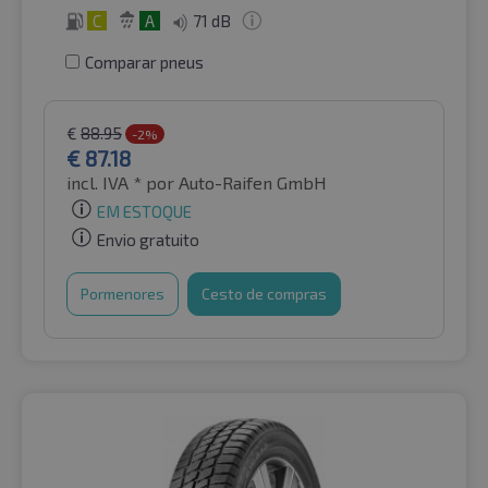
C
A
71 dB
Comparar pneus
€
88.95
-2%
€
87.18
incl. IVA *
por Auto-Raifen GmbH
EM ESTOQUE
Envio gratuito
Pormenores
Cesto de compras