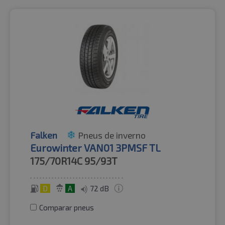
Falken
Pneus de inverno
Eurowinter VAN01 3PMSF TL
175/70R14C
95/93T
D
A
72 dB
Comparar pneus