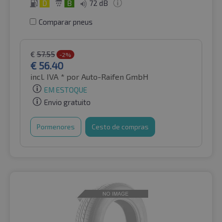
D
B
72 dB
Comparar pneus
€
57.55
-2%
€
56.40
incl. IVA *
por Auto-Raifen GmbH
EM ESTOQUE
Envio gratuito
Pormenores
Cesto de compras