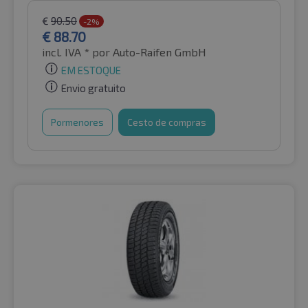
€
90.50
-2%
€
88.70
incl. IVA *
por Auto-Raifen GmbH
EM ESTOQUE
Envio gratuito
Pormenores
Cesto de compras