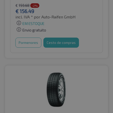
€
159.68
-2%
€
156.49
incl. IVA *
por Auto-Raifen GmbH
EM ESTOQUE
Envio gratuito
Pormenores
Cesto de compras