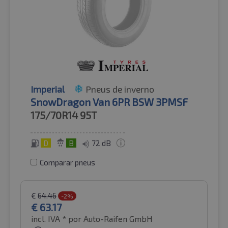
Imperial
Pneus de inverno
SnowDragon Van 6PR BSW 3PMSF
175/70R14
95T
D
B
72 dB
Comparar pneus
€
64.46
-2%
€
63.17
incl. IVA *
por Auto-Raifen GmbH