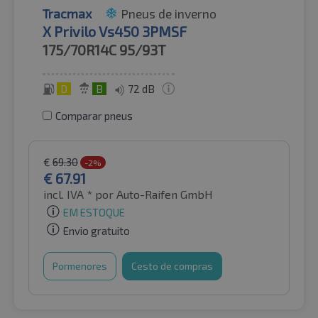
Tracmax
Pneus de inverno
X Privilo Vs450 3PMSF
175/70R14C
95/93T
D
B
72 dB
Comparar pneus
€
69.30
-2%
€
67.91
incl. IVA *
por Auto-Raifen GmbH
EM ESTOQUE
Envio gratuito
Pormenores
Cesto de compras