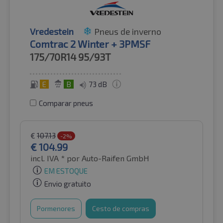
Vredestein
Pneus de inverno
Comtrac 2 Winter + 3PMSF
175/70R14
95/93T
E
B
73 dB
Comparar pneus
€
107.13
-2%
€
104.99
incl. IVA *
por Auto-Raifen GmbH
EM ESTOQUE
Envio gratuito
Pormenores
Cesto de compras