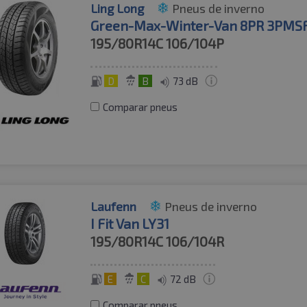
Ling Long
Pneus de inverno
Green-Max-Winter-Van 8PR 3PMS
195/80R14C
106/104P
D
B
73 dB
Comparar pneus
Laufenn
Pneus de inverno
I Fit Van LY31
195/80R14C
106/104R
E
C
72 dB
Comparar pneus