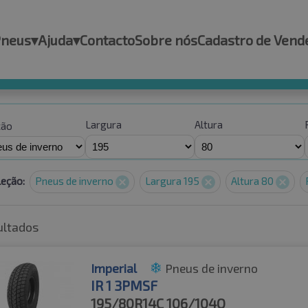
Pneus
▾
Ajuda
▾
Contacto
Sobre nós
Cadastro de Vend
Largura
Altura
ção
leção:
Pneus de inverno
Largura 195
Altura 80
ultados
Imperial
Pneus de inverno
IR 1 3PMSF
195/80R14C
106/104Q