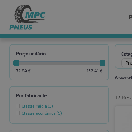
Preço unitário
Esta
72.84
€
132.41
€
A sua se
Por fabricante
12 Res
Classe média
(3)
Classe económica
(9)