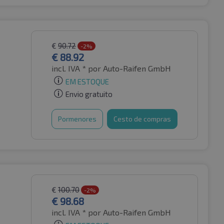
€
90.72
-2%
€
88.92
incl. IVA *
por Auto-Raifen GmbH
EM ESTOQUE
Envio gratuito
Pormenores
Cesto de compras
€
100.70
-2%
€
98.68
incl. IVA *
por Auto-Raifen GmbH