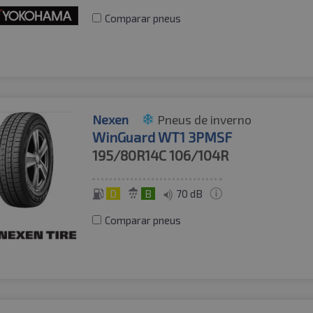
Comparar pneus
Nexen
Pneus de inverno
WinGuard WT1 3PMSF
195/80R14C
106/104R
D
B
70 dB
Comparar pneus