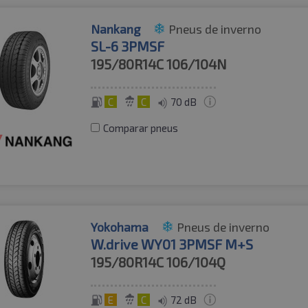
Nankang
Pneus de inverno
SL-6 3PMSF
195/80R14C
106/104N
C
C
70 dB
Comparar pneus
Yokohama
Pneus de inverno
W.drive WY01 3PMSF M+S
195/80R14C
106/104Q
E
C
72 dB