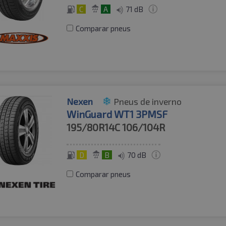
C
A
71 dB
Comparar pneus
Nexen
Pneus de inverno
WinGuard WT1 3PMSF
195/80R14C
106/104R
D
B
70 dB
Comparar pneus