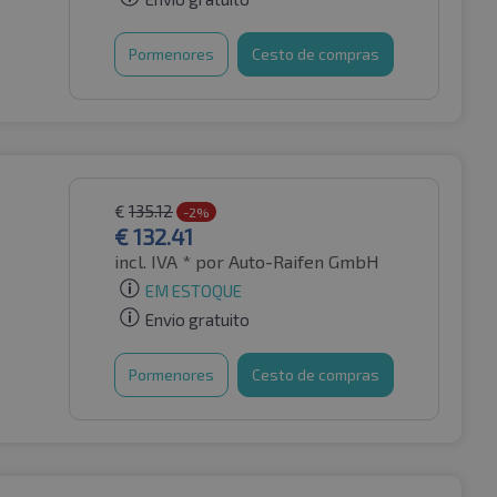
Pormenores
Cesto de compras
€
135.12
-2%
€
132.41
incl. IVA *
por Auto-Raifen GmbH
EM ESTOQUE
Envio gratuito
Pormenores
Cesto de compras