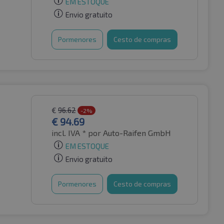
EM ESTOQUE
Envio gratuito
Pormenores
Cesto de compras
€
96.62
-2%
€
94.69
incl. IVA *
por Auto-Raifen GmbH
EM ESTOQUE
Envio gratuito
Pormenores
Cesto de compras