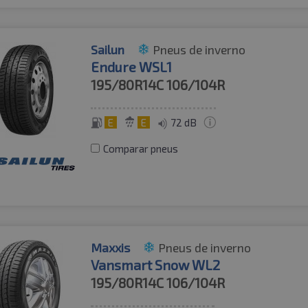
Sailun
Pneus de inverno
Endure WSL1
195/80R14C
106/104R
E
E
72 dB
Comparar pneus
Maxxis
Pneus de inverno
Vansmart Snow WL2
195/80R14C
106/104R