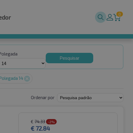
0
edor
Polegada
Pesquisar
Polegada 14
Ordenar por
€
74.33
-2%
€
72.84