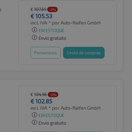
€
107.69
F
-2%
€
105.53
incl. IVA *
por Auto-Raifen GmbH
EM ESTOQUE
Envio gratuito
Pormenores
Cesto de compras
€
104.96
-2%
€
102.85
incl. IVA *
por Auto-Raifen GmbH
EM ESTOQUE
Envio gratuito