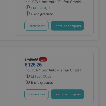
incl. IVA *
por Auto-Raifen GmbH
EM ESTOQUE
Envio gratuito
Pormenores
Cesto de compras
€
128.83
-2%
€
126.26
incl. IVA *
por Auto-Raifen GmbH
EM ESTOQUE
Envio gratuito
Pormenores
Cesto de compras