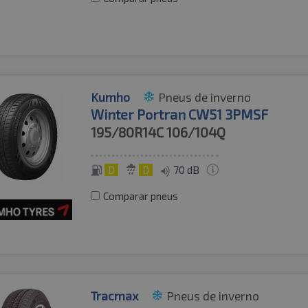
Kumho
Pneus de inverno
Winter Portran CW51 3PMSF
195/80R14C
106/104Q
D
D
70 dB
Comparar pneus
Tracmax
Pneus de inverno