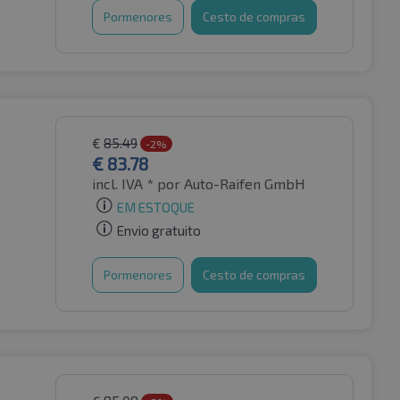
Pormenores
Cesto de compras
€
85.49
-2%
€
83.78
incl. IVA *
por Auto-Raifen GmbH
EM ESTOQUE
Envio gratuito
Pormenores
Cesto de compras