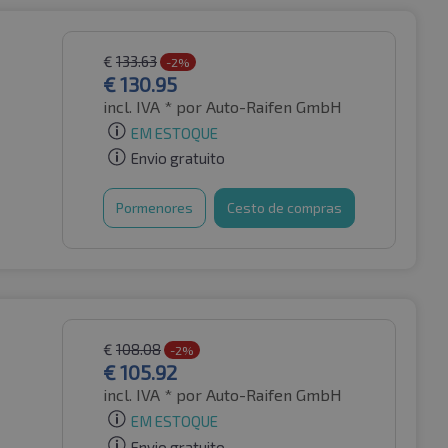
€
133.63
-2%
€
130.95
incl. IVA *
por Auto-Raifen GmbH
EM ESTOQUE
Envio gratuito
Pormenores
Cesto de compras
€
108.08
-2%
€
105.92
incl. IVA *
por Auto-Raifen GmbH
EM ESTOQUE
Envio gratuito