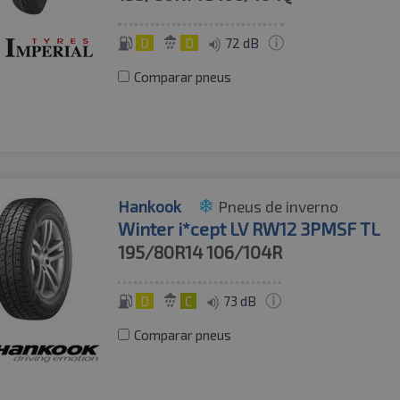
D
D
72 dB
Comparar pneus
Hankook
Pneus de inverno
Winter i*cept LV RW12 3PMSF TL
195/80R14
106/104R
D
C
73 dB
Comparar pneus