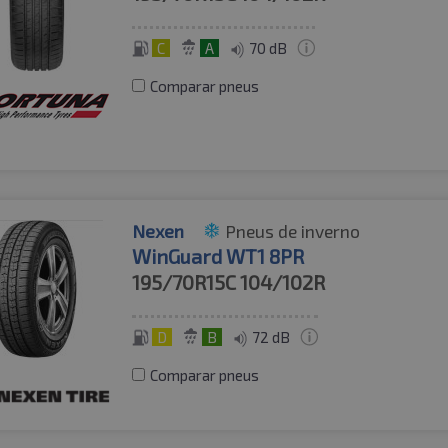
C
A
70 dB
Comparar pneus
Nexen
Pneus de inverno
WinGuard WT1 8PR
195/70R15C
104/102R
D
B
72 dB
Comparar pneus