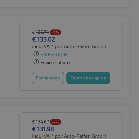
€
135.74
-2%
€
133.02
incl. IVA *
por Auto-Raifen GmbH
EM ESTOQUE
Envio gratuito
Pormenores
Cesto de compras
€
134.67
-2%
€
131.98
incl. IVA *
por Auto-Raifen GmbH