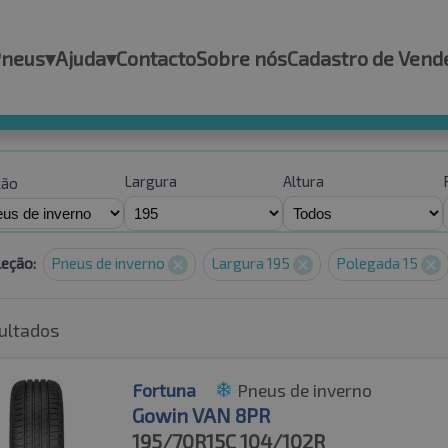
Pneus
▾
Ajuda
▾
Contacto
Sobre nós
Cadastro de Vend
Largura
Altura
ção
leção:
Pneus de inverno
Largura 195
Polegada 15
ultados
Fortuna
Pneus de inverno
Gowin VAN 8PR
195/70R15C
104/102R