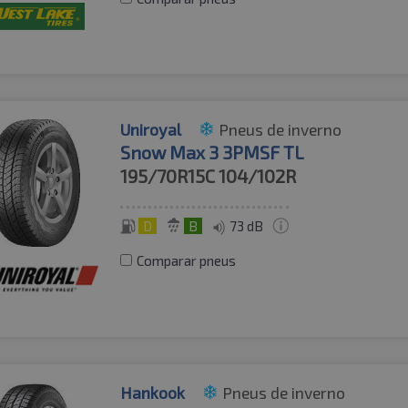
Uniroyal
Pneus de inverno
Snow Max 3 3PMSF TL
195/70R15C
104/102R
D
B
73 dB
Comparar pneus
Hankook
Pneus de inverno