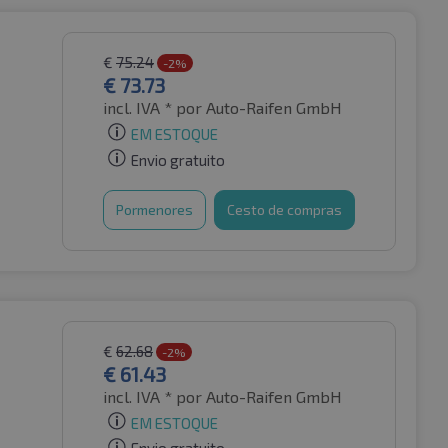
€
75.24
-2%
€
73.73
incl. IVA *
por Auto-Raifen GmbH
EM ESTOQUE
Envio gratuito
Pormenores
Cesto de compras
€
62.68
-2%
€
61.43
incl. IVA *
por Auto-Raifen GmbH
EM ESTOQUE