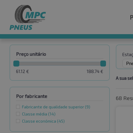
Preço unitário
Esta
61.12
€
188.74
€
A sua se
Por fabricante
68 Res
Fabricante de qualidade superior
(9)
Classe média
(14)
Classe económica
(45)