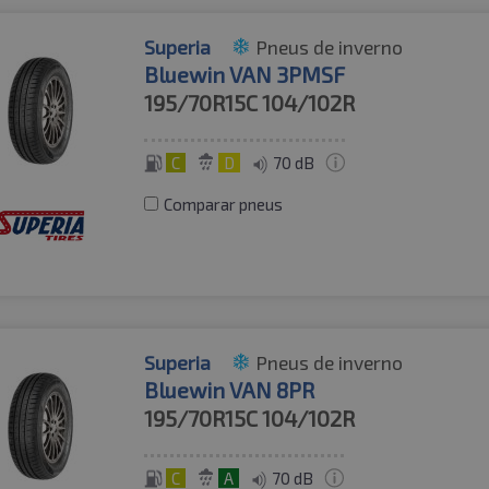
Superia
Pneus de inverno
Bluewin VAN 3PMSF
195/70R15C
104/102R
C
D
70 dB
Comparar pneus
Superia
Pneus de inverno
Bluewin VAN 8PR
195/70R15C
104/102R
C
A
70 dB