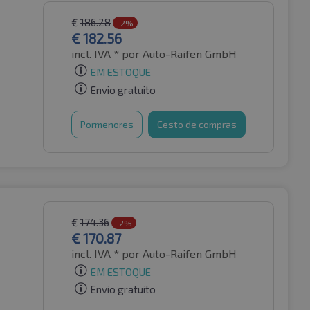
€
186.28
-2%
€
182.56
incl. IVA *
por Auto-Raifen GmbH
EM ESTOQUE
Envio gratuito
Pormenores
Cesto de compras
€
174.36
-2%
€
170.87
incl. IVA *
por Auto-Raifen GmbH
EM ESTOQUE
Envio gratuito