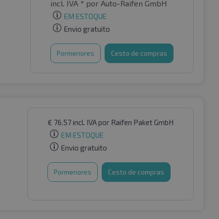
incl. IVA *
por Auto-Raifen GmbH
EM ESTOQUE
Envio gratuito
Pormenores
Cesto de compras
€
76.57
incl. IVA
por Raifen Paket GmbH
EM ESTOQUE
Envio gratuito
Pormenores
Cesto de compras