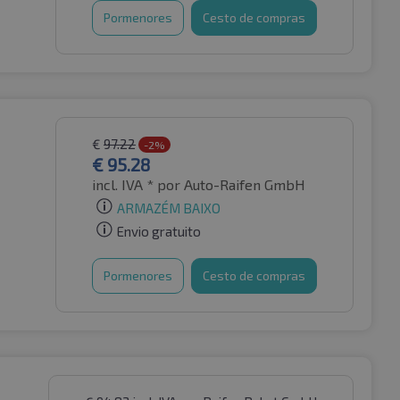
Pormenores
Cesto de compras
€
97.22
-2%
€
95.28
incl. IVA *
por Auto-Raifen GmbH
ARMAZÉM BAIXO
Envio gratuito
Pormenores
Cesto de compras