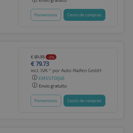
Envio gratuito
Pormenores
Cesto de compras
€
81.35
-2%
€
79.73
incl. IVA *
por Auto-Raifen GmbH
EM ESTOQUE
Envio gratuito
Pormenores
Cesto de compras