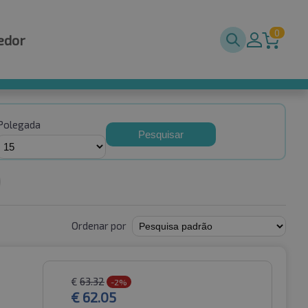
0
edor
Polegada
Pesquisar
Ordenar por
€
63.32
-2%
€
62.05