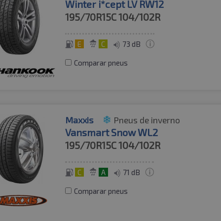
Winter i*cept LV RW12
195/70R15C
104/102R
E
C
73 dB
Comparar pneus
Maxxis
Pneus de inverno
Vansmart Snow WL2
195/70R15C
104/102R
C
A
71 dB
Comparar pneus