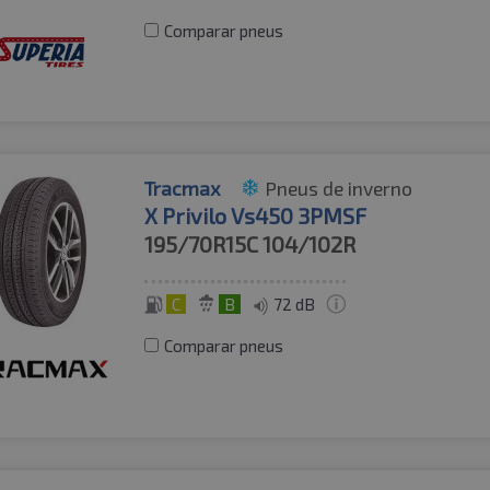
Comparar pneus
Tracmax
Pneus de inverno
X Privilo Vs450 3PMSF
195/70R15C
104/102R
C
B
72 dB
Comparar pneus