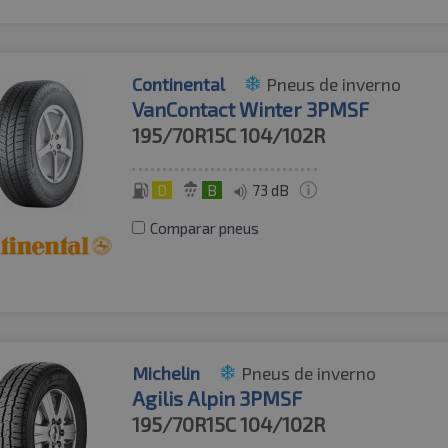
Continental
Pneus de inverno
VanContact Winter 3PMSF
195/70R15C
104/102R
D
B
73 dB
Comparar pneus
Michelin
Pneus de inverno
Agilis Alpin 3PMSF
195/70R15C
104/102R