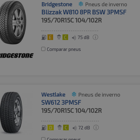
Bridgestone
Pneus de inverno
Blizzak W810 8PR BSW 3PMSF
195/70R15C
104/102R
E
C
75 dB
Comparar pneus
Westlake
Pneus de inverno
SW612 3PMSF
195/70R15C
104/102R
D
C
72 dB
Comparar pneus