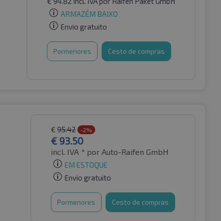
€
94.82
incl. IVA
por Raifen Paket GmbH
ARMAZÉM BAIXO
Envio gratuito
Pormenores
Cesto de compras
€
95.42
-2%
€
93.50
incl. IVA *
por Auto-Raifen GmbH
EM ESTOQUE
Envio gratuito
Pormenores
Cesto de compras