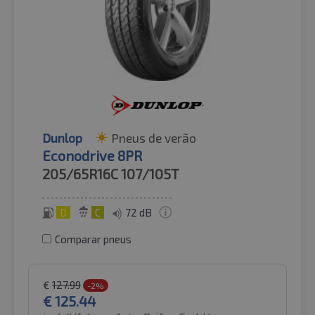
Dunlop
Pneus de verão
Econodrive 8PR
205/65R16C
107/105T
D
C
72 dB
Comparar pneus
€
127.99
-2%
€
125.44