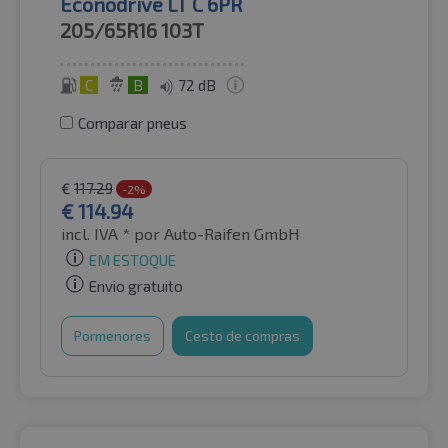
Econodrive LT C 6PR
205/65R16
103T
C
B
72 dB
Comparar pneus
€
117.29
-2%
€
114.94
incl. IVA *
por Auto-Raifen GmbH
EM ESTOQUE
Envio gratuito
Pormenores
Cesto de compras