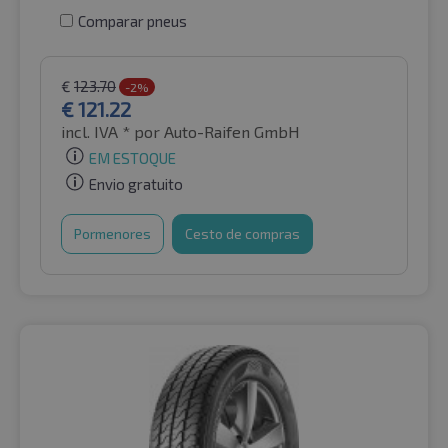
Comparar pneus
€
123.70
-2%
€
121.22
incl. IVA *
por Auto-Raifen GmbH
EM ESTOQUE
Envio gratuito
Pormenores
Cesto de compras