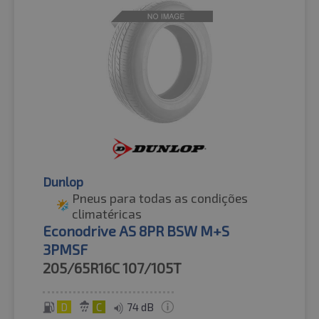
Dunlop
Pneus para todas as condições
climatéricas
Econodrive AS 8PR BSW M+S
3PMSF
205/65R16C
107/105T
D
C
74 dB