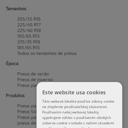
Tamanhos
205/55 R16
225/45 R17
225/40 R18
195/65 R15
235/35 R19
185/65 R15
Todos os tamanhos de pneus
Época
Pneus de verão
Pneus de inverno
Pneus para todas as estações
Este website usa cookies
Produtos
Táto webová lokalita používa súbory cookie
Pneus para automóveis
na zlepšenie používateľskej skúsenosti.
Pneus SUV / 4x4
Používaním našej webovej lokality
Pneus para veículos de transporte
vyjadrujete súhlas s používaním všetkých
pneus de motocicleta
súborov cookie v súlade s našimi zásadami