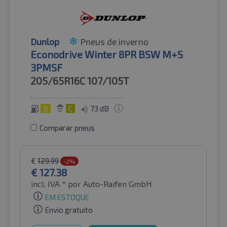
Dunlop
Pneus de inverno
Econodrive Winter 8PR BSW M+S
3PMSF
205/65R16C
107/105T
D
C
73 dB
Comparar pneus
€
129.99
-2%
€
127.38
incl. IVA *
por Auto-Raifen GmbH
EM ESTOQUE
Envio gratuito