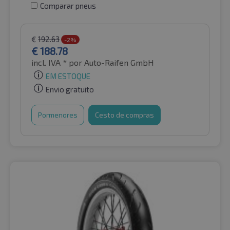
Comparar pneus
€
192.63
-2%
€
188.78
incl. IVA *
por Auto-Raifen GmbH
EM ESTOQUE
Envio gratuito
Pormenores
Cesto de compras