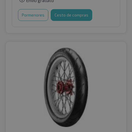
Envio gratuito
Pormenores
Cesto de compras