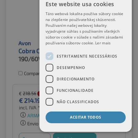
Este website usa cookies
Táto webová lokalita používa súbory cookie
na zlepšenie používateľskej skúsenosti.
Používaním našej webovej lokality
vyjadrujete súhlas s používaním všetkých
súborov cookie v súlade s našimi zásadami
Avon
používania súborov cookie.
Ler mais
Cobra Chrome TL
ESTRITAMENTE NECESSÁRIOS
190/60VR17
78V
DESEMPENHO
Comparar pneus
DIRECIONAMENTO
FUNCIONALIDADE
€
218.56
-2%
€
214.19
NÃO CLASSIFICADOS
incl. IVA *
por Auto-Raifen GmbH
ARMAZÉM BAIXO
ACEITAR TODOS
Envio gratuito