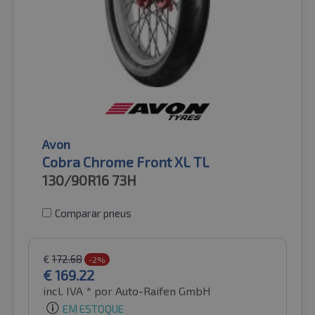
Avon
Cobra Chrome Front XL TL
130/90R16
73H
Comparar pneus
€
172.68
-2%
€
169.22
incl. IVA *
por Auto-Raifen GmbH
EM ESTOQUE