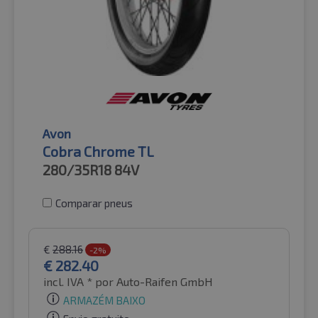
Avon
Cobra Chrome TL
280/35R18
84V
Comparar pneus
€
288.16
-2%
€
282.40
incl. IVA *
por Auto-Raifen GmbH
ARMAZÉM BAIXO