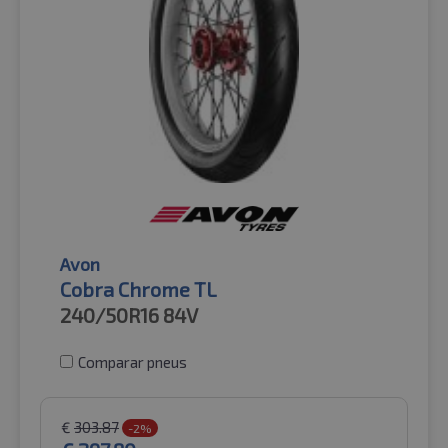
Avon
Cobra Chrome TL
240/50R16
84V
Comparar pneus
€
303.87
-2%