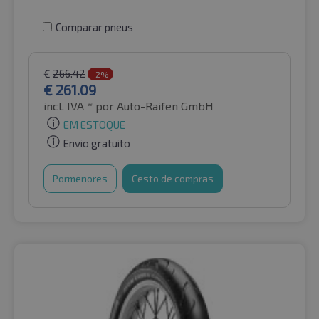
Comparar pneus
€
266.42
-2%
€
261.09
incl. IVA *
por Auto-Raifen GmbH
EM ESTOQUE
Envio gratuito
Pormenores
Cesto de compras