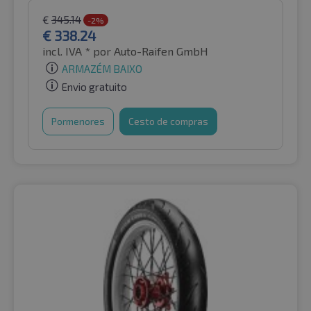
€
345.14
-2%
€
338.24
incl. IVA *
por Auto-Raifen GmbH
ARMAZÉM BAIXO
Envio gratuito
Pormenores
Cesto de compras