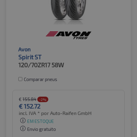
Avon
Spirit ST
120/70ZR17
58W
Comparar pneus
€
155.84
-2%
€
152.72
incl. IVA *
por Auto-Raifen GmbH
EM ESTOQUE
Envio gratuito