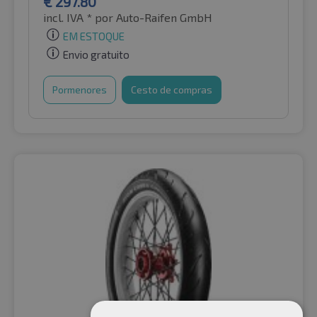
€
297.80
incl. IVA *
por Auto-Raifen GmbH
EM ESTOQUE
Envio gratuito
Pormenores
Cesto de compras