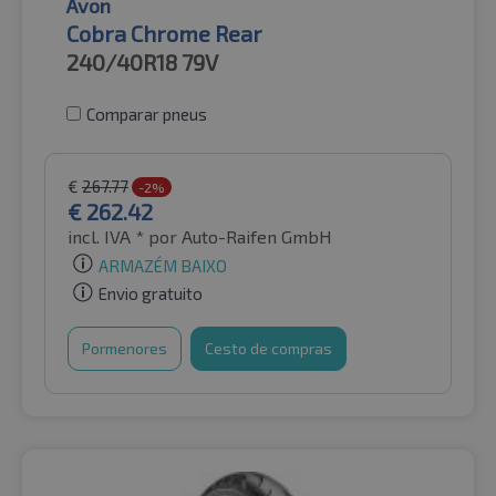
Avon
Cobra Chrome Rear
240/40R18
79V
Comparar pneus
€
267.77
-2%
€
262.42
incl. IVA *
por Auto-Raifen GmbH
ARMAZÉM BAIXO
Envio gratuito
Pormenores
Cesto de compras