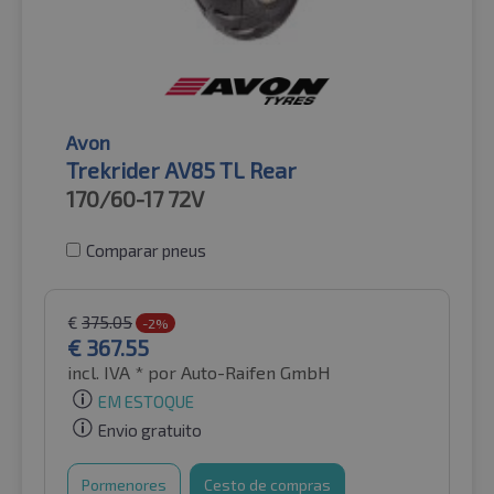
Avon
Trekrider AV85 TL Rear
170/60-17
72V
Comparar pneus
€
375.05
-2%
€
367.55
incl. IVA *
por Auto-Raifen GmbH
EM ESTOQUE
Envio gratuito
Pormenores
Cesto de compras