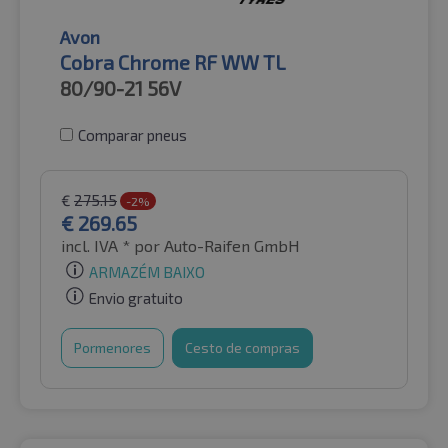
Avon
Cobra Chrome RF WW TL
80/90-21
56V
Comparar pneus
€
275.15
-2%
€
269.65
incl. IVA *
por Auto-Raifen GmbH
ARMAZÉM BAIXO
Envio gratuito
Pormenores
Cesto de compras