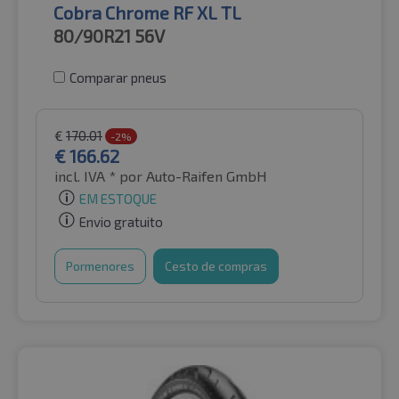
Cobra Chrome RF XL TL
80/90R21
56V
Comparar pneus
€
170.01
-2%
€
166.62
incl. IVA *
por Auto-Raifen GmbH
EM ESTOQUE
Envio gratuito
Pormenores
Cesto de compras