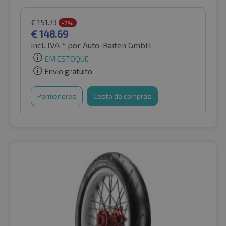
€
151.73
-2%
€
148.69
incl. IVA *
por Auto-Raifen GmbH
EM ESTOQUE
Envio gratuito
Pormenores
Cesto de compras