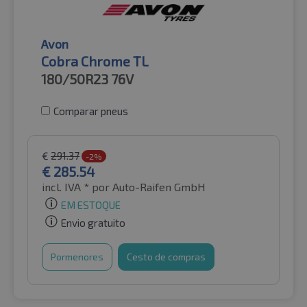
Avon
Cobra Chrome TL
180/50R23
76V
Comparar pneus
€
291.37
-2%
€
285.54
incl. IVA *
por Auto-Raifen GmbH
EM ESTOQUE
Envio gratuito
Pormenores
Cesto de compras