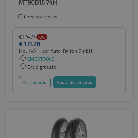
MT90B16
74H
Comparar pneus
€
174.77
-2%
€
171.28
incl. IVA *
por Auto-Raifen GmbH
EM ESTOQUE
Envio gratuito
Pormenores
Cesto de compras