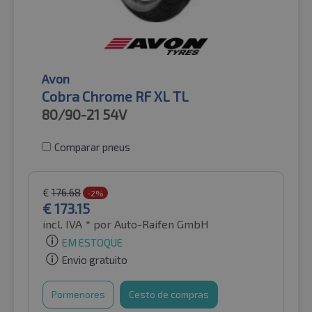
Avon
Cobra Chrome RF XL TL
80/90-21
54V
Comparar pneus
€
176.68
-2%
€
173.15
incl. IVA *
por Auto-Raifen GmbH
EM ESTOQUE
Envio gratuito
Pormenores
Cesto de compras