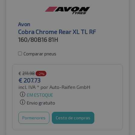
Avon
Cobra Chrome Rear XL TL RF
160/80B16
81H
Comparar pneus
€
211.98
-2%
€
207.73
incl. IVA *
por Auto-Raifen GmbH
EM ESTOQUE
Envio gratuito
Pormenores
Cesto de compras