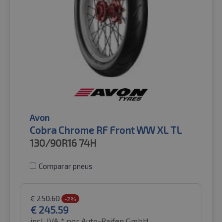
Avon
Cobra Chrome RF Front WW XL TL
130/90R16
74H
Comparar pneus
€
250.60
-2%
€
245.59
incl. IVA *
por Auto-Raifen GmbH