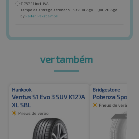
€
737.21
incl. IVA
Tempo de entrega estimado - Sex. 14 Ago. - Qui. 20 Ago.
by
Raifen Paket GmbH
ver também
Hankook
Bridgestone
Ventus S1 Evo 3 SUV K127A
Potenza Sport R
XL SBL
Pneus de verão
Pneus de verão