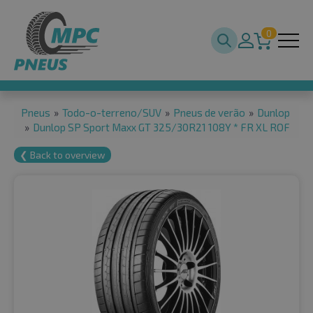
0
Pneus
»
Todo-o-terreno/SUV
»
Pneus de verão
»
Dunlop
»
Dunlop SP Sport Maxx GT 325/30R21 108Y * FR XL ROF
❮ Back to overview