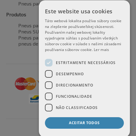
Pneus para todas as estações
Este website usa cookies
Produtos
Táto webová lokalita používa súbory cookie
Pneus para automóveis
na zlepšenie používateľskej skúsenosti.
Pneus SUV / 4x4
Používaním našej webovej lokality
Pneus para veículos de transporte
vyjadrujete súhlas s používaním všetkých
pneus de motocicleta
súborov cookie v súlade s našimi zásadami
používania súborov cookie.
Ler mais
ESTRITAMENTE NECESSÁRIOS
DESEMPENHO
DIRECIONAMENTO
FUNCIONALIDADE
NÃO CLASSIFICADOS
ACEITAR TODOS