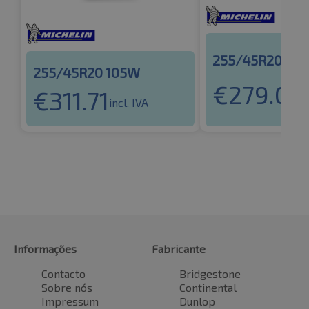
255/45R20 10
255/45R20 105W
€
279.07
€
311.71
i
incl. IVA
Informações
Fabricante
Contacto
Bridgestone
Sobre nós
Continental
Impressum
Dunlop