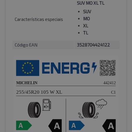
SUV MO XL TL
SUV
MO
Características especiais
XL
TL
Código EAN
3528704424122