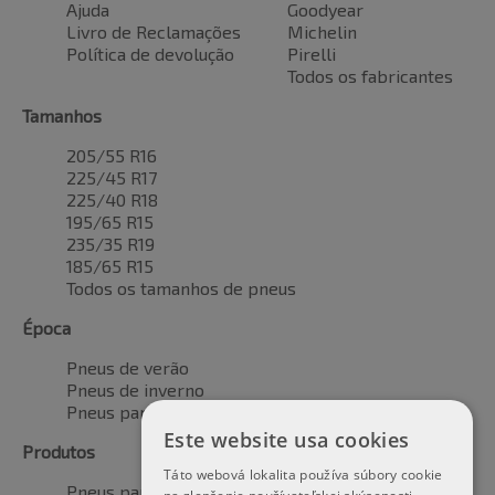
Ajuda
Goodyear
Livro de Reclamações
Michelin
Política de devolução
Pirelli
Todos os fabricantes
Tamanhos
205/55 R16
225/45 R17
225/40 R18
195/65 R15
235/35 R19
185/65 R15
Todos os tamanhos de pneus
Época
Pneus de verão
Pneus de inverno
Pneus para todas as estações
Este website usa cookies
Produtos
Táto webová lokalita používa súbory cookie
Pneus para automóveis