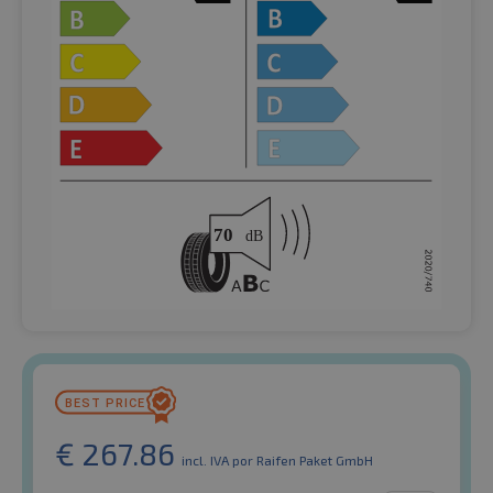
€
267.86
incl. IVA
por Raifen Paket GmbH